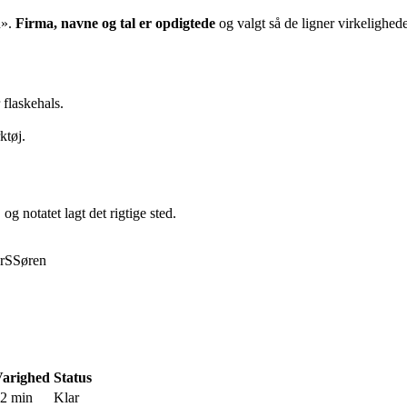
n
».
Firma, navne og tal er opdigtede
og valgt så de ligner virkelighed
 flaskehals.
ktøj.
og notatet lagt det rigtige sted.
r
S
Søren
arighed
Status
2 min
Klar