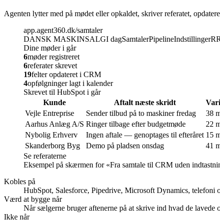
Agenten lytter med på mødet eller opkaldet, skriver referatet, opdater
app.agent360.dk/samtaler
DANSK MASKINSALG
I dag
Samtaler
Pipeline
Indstillinger
R
Dine møder i går
6
møder registreret
6
referater skrevet
19
felter opdateret i CRM
4
opfølgninger lagt i kalender
Skrevet til HubSpot i går
Kunde
Aftalt næste skridt
Var
Vejle Entreprise
Sender tilbud på to maskiner fredag
38 
Aarhus Anlæg A/S
Ringer tilbage efter budgetmøde
22 
Nybolig Erhverv
Ingen aftale — genoptages til efteråret
15 
Skanderborg Byg
Demo på pladsen onsdag
41 
Se referaterne
Eksempel på skærmen for «
Fra samtale til CRM uden indtastni
Kobles på
HubSpot, Salesforce, Pipedrive, Microsoft Dynamics, telefoni 
Værd at bygge når
Når sælgerne bruger aftenerne på at skrive ind hvad de lavede
Ikke når