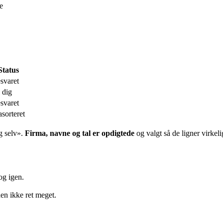
e
Status
svaret
l dig
svaret
asorteret
g selv
».
Firma, navne og tal er opdigtede
og valgt så de ligner virkel
og igen.
en ikke ret meget.