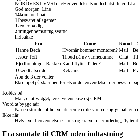
NORDVEST VVS
I dag
Henvendelser
Kunder
Indstillinger
L
Lin
God morgen, Line
14
kom ind i nat
11
besvaret af agenten
3
venter på dig
2 min
gennemsnitlig svartid
Indbakke
Fra
Emne
Kanal
Hanne Bech
Hvornår kommer montøren?
Mail
Be
Jesper Toft
Tilbud på ny varmepumpe
Chat
Ti
Ejerforeningen Bakken
Kan I flytte aftalen?
Mail
Be
Ukendt afsender
Reklame
Mail
Fr
Åbn de 3 der venter
Eksempel på skærmen for «
Kundehenvendelser der besvarer si
Kobles på
Mail, chat-widget, jeres vidensbase og CRM
Værd at bygge når
Når en stor del af henvendelserne er de samme spørgsmål igen 
Ikke når
Hvis hver henvendelse er unik og kræver en vurdering, flytter d
Fra samtale til CRM uden indtastning