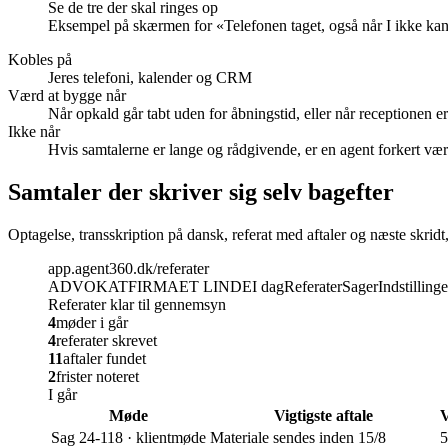
Se de tre der skal ringes op
Eksempel på skærmen for «
Telefonen taget, også når I ikke ka
Kobles på
Jeres telefoni, kalender og CRM
Værd at bygge når
Når opkald går tabt uden for åbningstid, eller når receptionen er
Ikke når
Hvis samtalerne er lange og rådgivende, er en agent forkert vær
Samtaler der skriver sig selv bagefter
Optagelse, transskription på dansk, referat med aftaler og næste skridt, 
app.agent360.dk/referater
ADVOKATFIRMAET LINDE
I dag
Referater
Sager
Indstillinge
Referater klar til gennemsyn
4
møder i går
4
referater skrevet
11
aftaler fundet
2
frister noteret
I går
Møde
Vigtigste aftale
V
Sag 24-118 · klientmøde
Materiale sendes inden 15/8
5