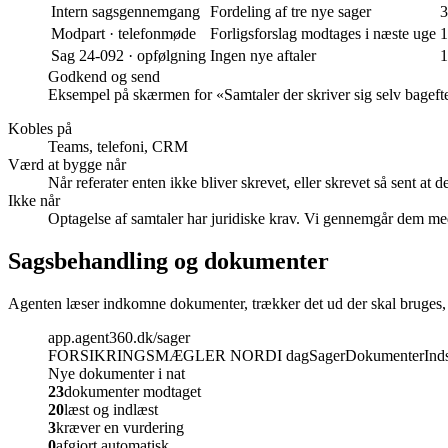
Intern sagsgennemgang
Fordeling af tre nye sager
3
Modpart · telefonmøde
Forligsforslag modtages i næste uge
1
Sag 24-092 · opfølgning
Ingen nye aftaler
1
Godkend og send
Eksempel på skærmen for «
Samtaler der skriver sig selv bageft
Kobles på
Teams, telefoni, CRM
Værd at bygge når
Når referater enten ikke bliver skrevet, eller skrevet så sent at d
Ikke når
Optagelse af samtaler har juridiske krav. Vi gennemgår dem med
Sagsbehandling og dokumenter
Agenten læser indkomne dokumenter, trækker det ud der skal bruges,
app.agent360.dk/sager
FORSIKRINGSMÆGLER NORD
I dag
Sager
Dokumenter
Inds
Nye dokumenter i nat
23
dokumenter modtaget
20
læst og indlæst
3
kræver en vurdering
0
afgjort automatisk