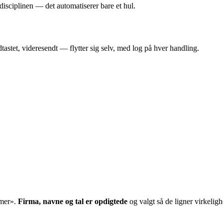
isciplinen — det automatiserer bare et hul.
ndtastet, videresendt — flytter sig selv, med log på hver handling.
emer
».
Firma, navne og tal er opdigtede
og valgt så de ligner virkelig