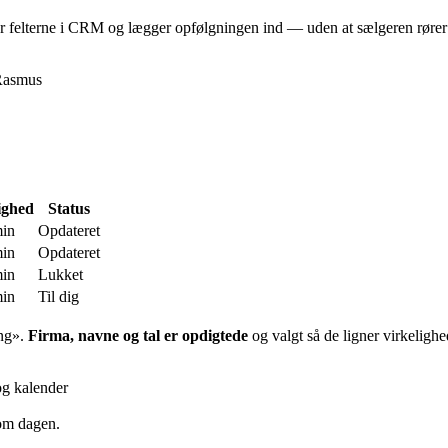
er felterne i CRM og lægger opfølgningen ind — uden at sælgeren rører e
Rasmus
ighed
Status
min
Opdateret
min
Opdateret
min
Lukket
min
Til dig
ng
».
Firma, navne og tal er opdigtede
og valgt så de ligner virkeligh
og kalender
 om dagen.