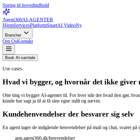
Spring til hovedindhold
Agent360
AI-AGENTER
Hjem
Services
Platform
Snart
AI Video
Ny
Brancher
Om Os
Kontakt
Book AI-samtale
Use cases
Hvad vi bygger, og hvornår det ikke giver
Otte ting vi bygger AI-agenter til. For hver står der hvad den gør, h
kunde har sagt ja til at få sine egne målt og nævnt.
Kundehenvendelser der besvarer sig selv
En agent tager de indgående henvendelser på mail og chat, svarer på d
app.agent360.dk/henvendelser