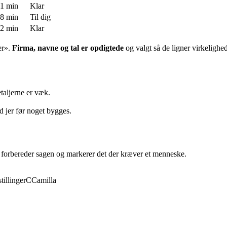
1 min
Klar
8 min
Til dig
2 min
Klar
er
».
Firma, navne og tal er opdigtede
og valgt så de ligner virkelighe
etaljerne er væk.
 jer før noget bygges.
 forbereder sagen og markerer det der kræver et menneske.
tillinger
C
Camilla