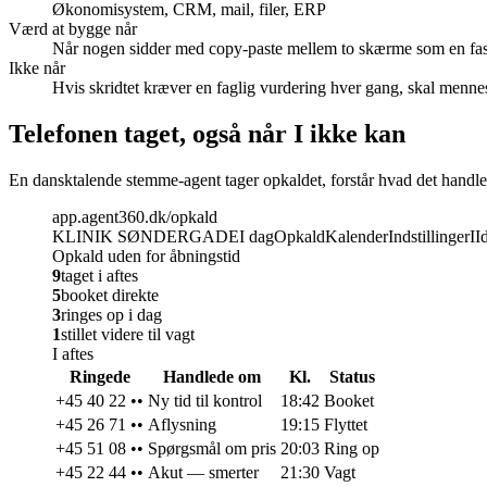
Økonomisystem, CRM, mail, filer, ERP
Værd at bygge når
Når nogen sidder med copy-paste mellem to skærme som en fast
Ikke når
Hvis skridtet kræver en faglig vurdering hver gang, skal mennes
Telefonen taget, også når I ikke kan
En dansktalende stemme-agent tager opkaldet, forstår hvad det handler 
app.agent360.dk/opkald
KLINIK SØNDERGADE
I dag
Opkald
Kalender
Indstillinger
I
I
Opkald uden for åbningstid
9
taget i aftes
5
booket direkte
3
ringes op i dag
1
stillet videre til vagt
I aftes
Ringede
Handlede om
Kl.
Status
+45 40 22 ••
Ny tid til kontrol
18:42
Booket
+45 26 71 ••
Aflysning
19:15
Flyttet
+45 51 08 ••
Spørgsmål om pris
20:03
Ring op
+45 22 44 ••
Akut — smerter
21:30
Vagt