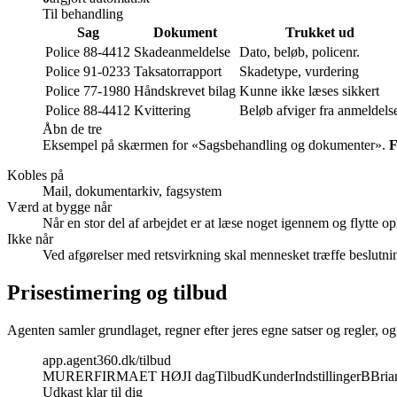
Til behandling
Sag
Dokument
Trukket ud
Police 88-4412
Skadeanmeldelse
Dato, beløb, policenr.
Police 91-0233
Taksatorrapport
Skadetype, vurdering
Police 77-1980
Håndskrevet bilag
Kunne ikke læses sikkert
Police 88-4412
Kvittering
Beløb afviger fra anmeldels
Åbn de tre
Eksempel på skærmen for «
Sagsbehandling og dokumenter
».
F
Kobles på
Mail, dokumentarkiv, fagsystem
Værd at bygge når
Når en stor del af arbejdet er at læse noget igennem og flytte op
Ikke når
Ved afgørelser med retsvirkning skal mennesket træffe beslut
Prisestimering og tilbud
Agenten samler grundlaget, regner efter jeres egne satser og regler, og
app.agent360.dk/tilbud
MURERFIRMAET HØJ
I dag
Tilbud
Kunder
Indstillinger
B
Bria
Udkast klar til dig