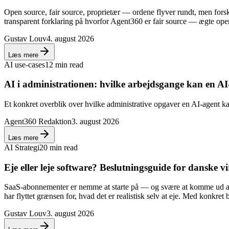
Open source, fair source, proprietær — ordene flyver rundt, men fors
transparent forklaring på hvorfor Agent360 er fair source — ægte open
Gustav Louv
4. august 2026
Læs mere
AI use-cases
12 min read
AI i administrationen: hvilke arbejdsgange kan en AI
Et konkret overblik over hvilke administrative opgaver en AI-agent ka
Agent360 Redaktion
3. august 2026
Læs mere
AI Strategi
20 min read
Eje eller leje software? Beslutningsguide for danske 
SaaS-abonnementer er nemme at starte på — og svære at komme ud af. H
har flyttet grænsen for, hvad det er realistisk selv at eje. Med konkre
Gustav Louv
3. august 2026