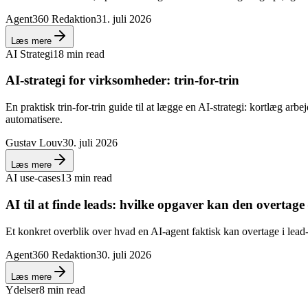
Agent360 Redaktion
31. juli 2026
Læs mere
AI Strategi
18 min read
AI-strategi for virksomheder: trin-for-trin
En praktisk trin-for-trin guide til at lægge en AI-strategi: kortlæg a
automatisere.
Gustav Louv
30. juli 2026
Læs mere
AI use-cases
13 min read
AI til at finde leads: hvilke opgaver kan den overtag
Et konkret overblik over hvad en AI-agent faktisk kan overtage i lead-
Agent360 Redaktion
30. juli 2026
Læs mere
Ydelser
8 min read