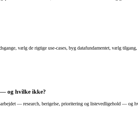
rbejdsgange, vælg de rigtige use-cases, byg datafundamentet, vælg tilgan
e — og hvilke ikke?
arbejdet — research, berigelse, prioritering og listevedligehold — og hvo