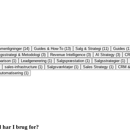
menligninger
(
14
)
Guides & How-To
(
13
)
Salg & Strategi
(
11
)
Guides
(
1
gsstrategi & Metodologi
(
3
)
Revenue Intelligence
(
3
)
AI Strategy
(
3
)
CR
arison
(
1
)
Leadgenerering
(
1
)
Salgspræstation
(
1
)
Salgsstrategier
(
1
)
sales-infrastructure
(
1
)
Salgsværktøjer
(
1
)
Sales Strategy
(
1
)
CRM & 
utomatisering
(
1
)
 har I brug for?