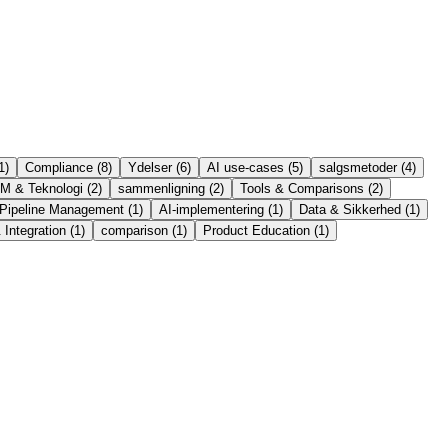
1
)
Compliance
(
8
)
Ydelser
(
6
)
AI use-cases
(
5
)
salgsmetoder
(
4
)
M & Teknologi
(
2
)
sammenligning
(
2
)
Tools & Comparisons
(
2
)
Pipeline Management
(
1
)
AI-implementering
(
1
)
Data & Sikkerhed
(
1
)
Integration
(
1
)
comparison
(
1
)
Product Education
(
1
)