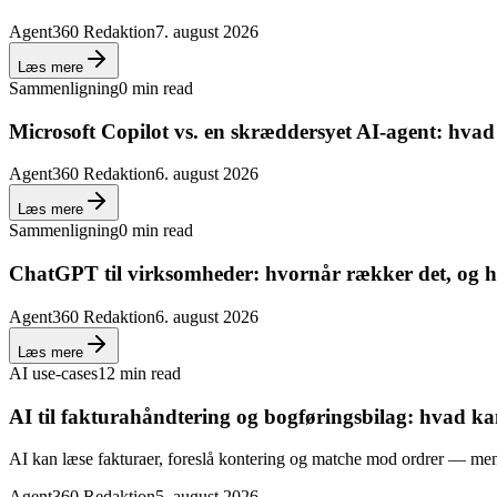
Agent360 Redaktion
7. august 2026
Læs mere
Sammenligning
0 min read
Microsoft Copilot vs. en skræddersyet AI-agent: hva
Agent360 Redaktion
6. august 2026
Læs mere
Sammenligning
0 min read
ChatGPT til virksomheder: hvornår rækker det, og h
Agent360 Redaktion
6. august 2026
Læs mere
AI use-cases
12 min read
AI til fakturahåndtering og bogføringsbilag: hvad k
AI kan læse fakturaer, foreslå kontering og matche mod ordrer — men
Agent360 Redaktion
5. august 2026