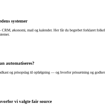
edens systemer
CRM, økonomi, mail og kalender. Her får du begrebet forklaret folkelig
stemer.
 kan automatiseres?
 udkast og prisopslag til opfølgning — og hvorfor prissætning og godke
vorfor vi valgte fair source