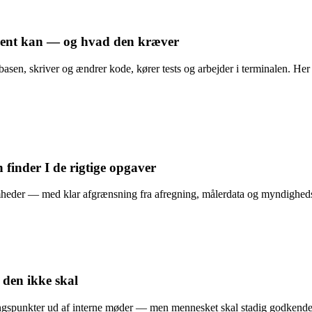
gent kan — og hvad den kræver
asen, skriver og ændrer kode, kører tests og arbejder i terminalen. H
 finder I de rigtige opgaver
eder — med klar afgrænsning fra afregning, målerdata og myndighedsra
 den ikke skal
gspunkter ud af interne møder — men mennesket skal stadig godkende re