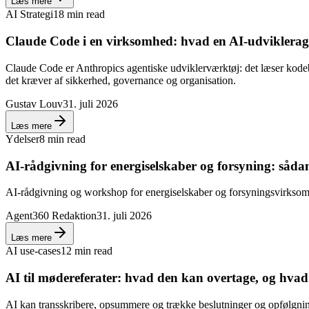
Læs mere
AI Strategi
18 min read
Claude Code i en virksomhed: hvad en AI-udviklera
Claude Code er Anthropics agentiske udviklerværktøj: det læser kodeb
det kræver af sikkerhed, governance og organisation.
Gustav Louv
31. juli 2026
Læs mere
Ydelser
8 min read
AI-rådgivning for energiselskaber og forsyning: sådan
AI-rådgivning og workshop for energiselskaber og forsyningsvirksomh
Agent360 Redaktion
31. juli 2026
Læs mere
AI use-cases
12 min read
AI til mødereferater: hvad den kan overtage, og hvad
AI kan transskribere, opsummere og trække beslutninger og opfølgnin