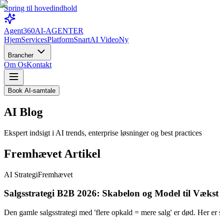
Spring til hovedindhold
Agent360
AI-AGENTER
Hjem
Services
Platform
Snart
AI Video
Ny
Brancher
Om Os
Kontakt
Book AI-samtale
AI
Blog
Ekspert indsigt i AI trends, enterprise løsninger og best practices
Fremhævet Artikel
AI Strategi
Fremhævet
Salgsstrategi B2B 2026: Skabelon og Model til Vækst
Den gamle salgsstrategi med 'flere opkald = mere salg' er død. Her er 