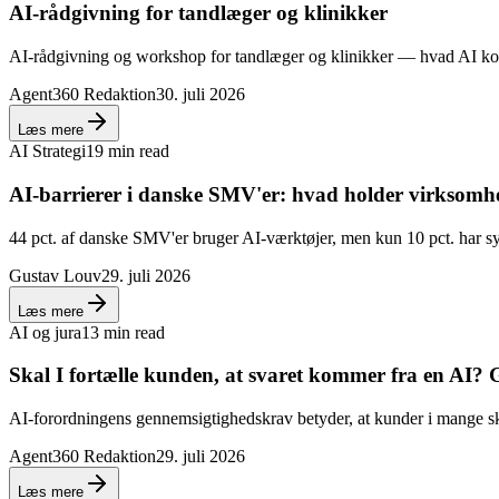
AI-rådgivning for tandlæger og klinikker
AI-rådgivning og workshop for tandlæger og klinikker — hvad AI konkr
Agent360 Redaktion
30. juli 2026
Læs mere
AI Strategi
19 min read
AI-barrierer i danske SMV'er: hvad holder virksomh
44 pct. af danske SMV'er bruger AI-værktøjer, men kun 10 pct. har s
Gustav Louv
29. juli 2026
Læs mere
AI og jura
13 min read
Skal I fortælle kunden, at svaret kommer fra en AI? 
AI-forordningens gennemsigtighedskrav betyder, at kunder i mange skri
Agent360 Redaktion
29. juli 2026
Læs mere