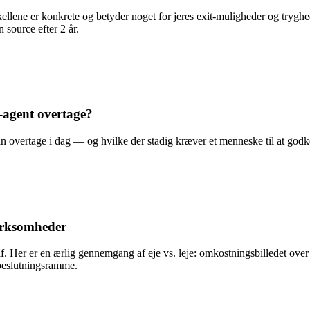
kellene er konkrete og betyder noget for jeres exit-muligheder og tryg
 source efter 2 år.
-agent overtage?
n overtage i dag — og hvilke der stadig kræver et menneske til at godk
virksomheder
er er en ærlig gennemgang af eje vs. leje: omkostningsbilledet over t
t beslutningsramme.