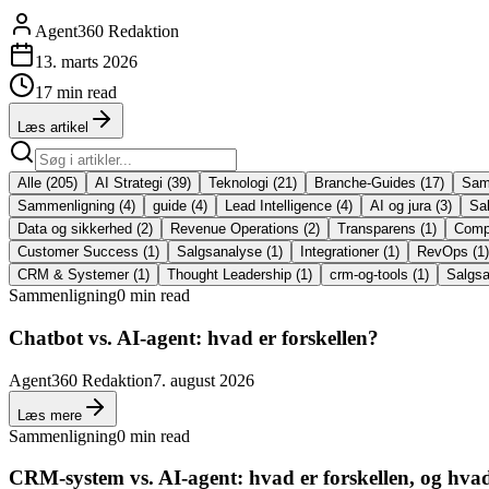
Agent360 Redaktion
13. marts 2026
17 min read
Læs artikel
Alle
(
205
)
AI Strategi
(
39
)
Teknologi
(
21
)
Branche-Guides
(
17
)
Sam
Sammenligning
(
4
)
guide
(
4
)
Lead Intelligence
(
4
)
AI og jura
(
3
)
Sal
Data og sikkerhed
(
2
)
Revenue Operations
(
2
)
Transparens
(
1
)
Comp
Customer Success
(
1
)
Salgsanalyse
(
1
)
Integrationer
(
1
)
RevOps
(
1
)
CRM & Systemer
(
1
)
Thought Leadership
(
1
)
crm-og-tools
(
1
)
Salgsa
Sammenligning
0 min read
Chatbot vs. AI-agent: hvad er forskellen?
Agent360 Redaktion
7. august 2026
Læs mere
Sammenligning
0 min read
CRM-system vs. AI-agent: hvad er forskellen, og hvad