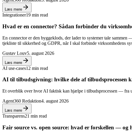
Læs mere
Integrationer
19 min read
Hvad er en connector? Sådan forbinder du virksomh
En connector er den byggeklods, der lader to systemer tale sammen — 
tjekliste til sikkerhed og GDPR, når I skal forbinde virksomhedens sy
Gustav Louv
5. august 2026
Læs mere
AI use-cases
12 min read
AI til tilbudsgivning: hvilke dele af tilbudsprocessen
Et overblik over hvor AI faktisk kan hjælpe i tilbudsprocessen — fra
Agent360 Redaktion
4. august 2026
Læs mere
Transparens
21 min read
Fair source vs. open source: hvad er forskellen — og h