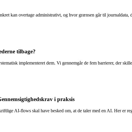
et kan overtage administrativt, og hvor grænsen går til journaldata, 
ederne tilbage?
ystematisk implementeret dem. Vi gennemgår de fem barrierer, der skill
Gennemsigtighedskrav i praksis
ftlige AI-flows skal have besked om, at de taler med en AI. Her er regl