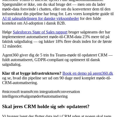
Spørgsmålet er ikke, om du skal bruge det — men om du lader
møde-data forsvinde i chatten, eller om du konverterer dem til den
infrastruktur din pipeline har brug for. Læs vores komplette guide til
AI til salgsafdelingen for danske virksomheder
for den fulde
kontekst om AI-adoption i dansk B2B.
Ifølge
Salesforces State of Sales rapport
bruger salgsteams der har
implementeret automatiseret møde-til-CRM-data 23% mere tid på
faktisk salgsdialog — og lukker 18% flere deals inden for de første
12 måneder.
Agent360 giver dig de 5 trin fra Teams-møde til opdateret CRM —
fuldt automatiseret, GDPR-compliant og optimeret til dansk
salgsdialog.
Klar til at bygge infrastrukturen?
Book en demo på agent360.dk
og se, hvad din pipeline ser ud om 90 dage med komplet møde-til-
CRM-automatisering.
#
microsoft teams
#
crm integration
#
conversation
intelligence
#
salgsmøder
#
automatisering
Skal jeres CRM holde sig selv opdateret?
Vi bygger laget der flytter data ind i CRM uden at nogen skal taste