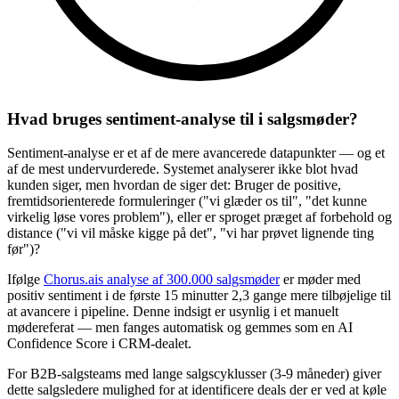
Hvad bruges sentiment-analyse til i salgsmøder?
Sentiment-analyse er et af de mere avancerede datapunkter — og et
af de mest undervurderede. Systemet analyserer ikke blot hvad
kunden siger, men hvordan de siger det: Bruger de positive,
fremtidsorienterede formuleringer ("vi glæder os til", "det kunne
virkelig løse vores problem"), eller er sproget præget af forbehold og
distance ("vi vil måske kigge på det", "vi har prøvet lignende ting
før")?
Ifølge
Chorus.ais analyse af 300.000 salgsmøder
er møder med
positiv sentiment i de første 15 minutter 2,3 gange mere tilbøjelige til
at avancere i pipeline. Denne indsigt er usynlig i et manuelt
mødereferat — men fanges automatisk og gemmes som en AI
Confidence Score i CRM-dealet.
For B2B-salgsteams med lange salgscyklusser (3-9 måneder) giver
dette salgsledere mulighed for at identificere deals der er ved at køle