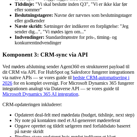
Tidslinje:
"Vi skal beslutte inden Q3", "Vi er ikke klar før
efter sommer"
Beslutningstagere:
Navne der nævnes som beslutningstager
eller godkender
Næste skridt:
Sætninger der indikerer en forpligtelse: "Jeg
sender dig...", "Vi mødes igen om..."
Indvendinger:
Standardmønstre for pris-, timing- og
konkurrentindvendinger
Komponent 3: CRM-sync via API
Ved mødets afslutning sender Agent360 en struktureret payload til
dit CRM via API. For HubSpot og Salesforce fungerer integrationen
via native APIs — se vores guide til
bedste CRM-automatisering i
2026
for en komplet oversigt. For Microsoft Dynamics 365 fungerer
integrationen analogt via Dataverse API — se vores guide til
Microsoft Dynamics 365 AI integration
.
CRM-opdateringen inkluderer:
Opdateret deal-felt med mødedata (budget, tidslinje, next step)
Ny note på kontakten med et AI-genereret mødereferat
Opgave oprettet og tildelt sælgeren med forfaldsdato baseret
på næste skridt
Pipeline-stage opdateret hvis mødet indikerer et klart