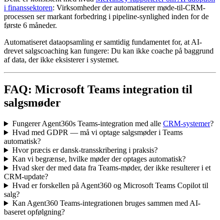
i finanssektoren
: Virksomheder der automatiserer møde-til-CRM-
processen ser markant forbedring i pipeline-synlighed inden for de
første 6 måneder.
Automatiseret dataopsamling er samtidig fundamentet for, at AI-
drevet salgscoaching kan fungere: Du kan ikke coache på baggrund
af data, der ikke eksisterer i systemet.
FAQ: Microsoft Teams integration til
salgsmøder
Fungerer Agent360s Teams-integration med alle
CRM-systemer
?
Hvad med GDPR — må vi optage salgsmøder i Teams
automatisk?
Hvor præcis er dansk-transskribering i praksis?
Kan vi begrænse, hvilke møder der optages automatisk?
Hvad sker der med data fra Teams-møder, der ikke resulterer i et
CRM-update?
Hvad er forskellen på Agent360 og Microsoft Teams Copilot til
salg?
Kan Agent360 Teams-integrationen bruges sammen med AI-
baseret opfølgning?