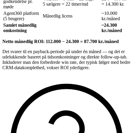
godkendelse pr.
5 sælgere = 22 timer/md
= 14.300 kr.
møde
Agent360 platform
~10.000
Månedlig licens
(5 brugere)
kr./måned
Samlet månedlig
~24.300
omkostning
kr./måned
Netto månedlig ROI: 112.000 − 24.300 = 87.700 kr./måned
Det svarer til en payback-periode på under én måned — og det er
udelukkende baseret på tidsomkostninger og direkte follow-up-tab.
Inkluderer man den forbedrede win rate, der typisk følger med bedre
CRM-datakomplethed, vokser ROI yderligere.