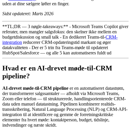
uden at dine sælgere løfter en finger.
Sidst opdateret: Marts 2026
**TL;DR — 3 nøgle-takeaways:** - Microsoft Teams Copilot giver
referater, men mangler salgsfokus: den skelner ikke mellem en
budgetdiskussion og small talk - En dedikeret Teams-til-
CRM-
integration
reducerer CRM-opdateringstid markant og øger
datakvaliteten - Der er 5 trin fra Teams-møde til opdateret
HubSpot/Salesforce — og alle 5 kan automatiseres fuldt ud
Hvad er en AI-drevet møde-til-CRM
pipeline?
AI-drevet møde-til-CRM pipeline
er en automatiseret datastrøm,
der transformerer salgssamtaler — afholdt via Microsoft Teams,
Zoom eller telefon — til strukturerede, handlingsorienterede CRM-
data uden manuel datatastning. Pipelinen kombinerer realtids-
transskribering, Natural Language Processing (NLP) og CRM-API-
integration til at identificere og gemme de forretningskritiske
elementer fra hvert møde: kontaktperson, budget, tidslinje,
indvendinger og næste skridt.