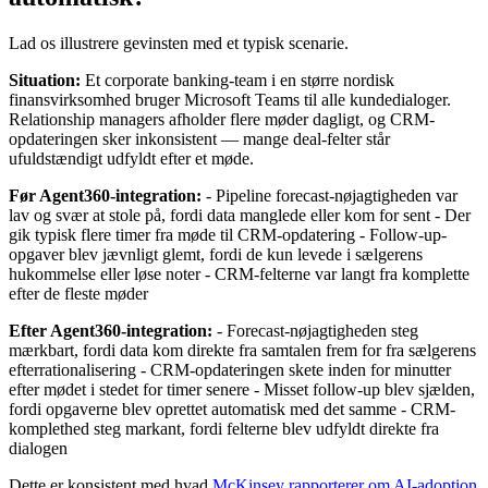
Lad os illustrere gevinsten med et typisk scenarie.
Situation:
Et corporate banking-team i en større nordisk
finansvirksomhed bruger Microsoft Teams til alle kundedialoger.
Relationship managers afholder flere møder dagligt, og CRM-
opdateringen sker inkonsistent — mange deal-felter står
ufuldstændigt udfyldt efter et møde.
Før Agent360-integration:
- Pipeline forecast-nøjagtigheden var
lav og svær at stole på, fordi data manglede eller kom for sent - Der
gik typisk flere timer fra møde til CRM-opdatering - Follow-up-
opgaver blev jævnligt glemt, fordi de kun levede i sælgerens
hukommelse eller løse noter - CRM-felterne var langt fra komplette
efter de fleste møder
Efter Agent360-integration:
- Forecast-nøjagtigheden steg
mærkbart, fordi data kom direkte fra samtalen frem for fra sælgerens
efterrationalisering - CRM-opdateringen skete inden for minutter
efter mødet i stedet for timer senere - Misset follow-up blev sjælden,
fordi opgaverne blev oprettet automatisk med det samme - CRM-
komplethed steg markant, fordi felterne blev udfyldt direkte fra
dialogen
Dette er konsistent med hvad
McKinsey rapporterer om AI-adoption