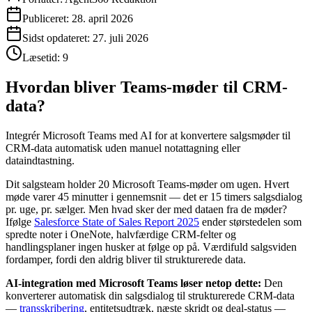
Publiceret:
28. april 2026
Sidst opdateret:
27. juli 2026
Læsetid:
9
Hvordan bliver Teams-møder til CRM-
data?
Integrér Microsoft Teams med AI for at konvertere salgsmøder til
CRM-data automatisk uden manuel notattagning eller
dataindtastning.
Dit salgsteam holder 20 Microsoft Teams-møder om ugen. Hvert
møde varer 45 minutter i gennemsnit — det er 15 timers salgsdialog
pr. uge, pr. sælger. Men hvad sker der med dataen fra de møder?
Ifølge
Salesforce State of Sales Report 2025
ender størstedelen som
spredte noter i OneNote, halvfærdige CRM-felter og
handlingsplaner ingen husker at følge op på. Værdifuld salgsviden
fordamper, fordi den aldrig bliver til strukturerede data.
AI-integration med Microsoft Teams løser netop dette:
Den
konverterer automatisk din salgsdialog til strukturerede CRM-data
—
transskribering
, entitetsudtræk, næste skridt og deal-status —