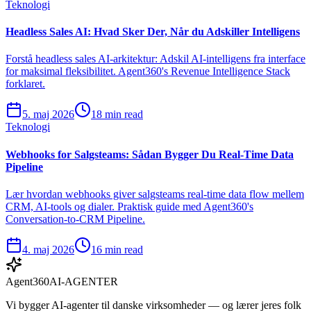
Teknologi
Headless Sales AI: Hvad Sker Der, Når du Adskiller Intelligens
Forstå headless sales AI-arkitektur: Adskil AI-intelligens fra interface
for maksimal fleksibilitet. Agent360's Revenue Intelligence Stack
forklaret.
5. maj 2026
18 min read
Teknologi
Webhooks for Salgsteams: Sådan Bygger Du Real-Time Data
Pipeline
Lær hvordan webhooks giver salgsteams real-time data flow mellem
CRM, AI-tools og dialer. Praktisk guide med Agent360's
Conversation-to-CRM Pipeline.
4. maj 2026
16 min read
Agent360
AI-AGENTER
Vi bygger AI-agenter til danske virksomheder — og lærer jeres folk