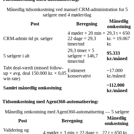
Månedlig tidsomkostning ved manuel CRM-administration for 5
sælgere med 4 møder/dag
Månedlig
Post
Beregning
omkostning
4 møder × 20 min ×
29,3 t × 650
CRM-admin tid pr. sælger
22 dage = 29,3
kr. = 19.067
timer/md
kr.
29,3 timer × 5
95.333
5 sælgere i alt
sælgere = 146,7
kr./måned
timer/md
Tabt deal-værdi (missed follow-
Estimeret
~17.000
up × avg. deal 150.000 kr. × 0,05
konservativt
kr./måned
win rate)
~112.000
Samlet månedlig omkostning
kr./måned
Tidsomkostning med Agent360-automatisering:
Månedlig omkostning med Agent360-automatisering — 5 sælgere
Månedlig
Post
Beregning
omkostning
Validering og
4 møder × 3 min × 22 dage ×
22 t × 650 kr.