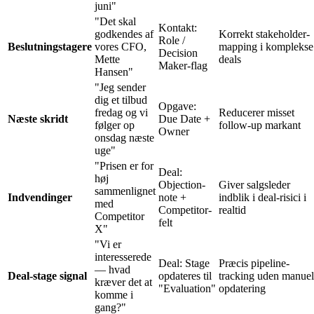
juni"
"Det skal
Kontakt:
godkendes af
Korrekt stakeholder-
Role /
Beslutningstagere
vores CFO,
mapping i komplekse
Decision
Mette
deals
Maker-flag
Hansen"
"Jeg sender
dig et tilbud
Opgave:
fredag og vi
Reducerer misset
Næste skridt
Due Date +
følger op
follow-up markant
Owner
onsdag næste
uge"
"Prisen er for
Deal:
høj
Objection-
Giver salgsleder
sammenlignet
Indvendinger
note +
indblik i deal-risici i
med
Competitor-
realtid
Competitor
felt
X"
"Vi er
interesserede
Deal: Stage
Præcis pipeline-
— hvad
Deal-stage signal
opdateres til
tracking uden manuel
kræver det at
"Evaluation"
opdatering
komme i
gang?"