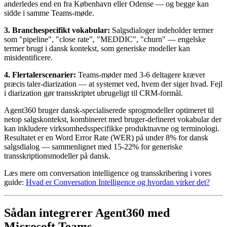
anderledes end en fra København eller Odense — og begge kan
sidde i samme Teams-møde.
3. Branchespecifikt vokabular:
Salgsdialoger indeholder termer
som "pipeline", "close rate", "MEDDIC", "churn" — engelske
termer brugt i dansk kontekst, som generiske modeller kan
misidentificere.
4. Flertalerscenarier:
Teams-møder med 3-6 deltagere kræver
præcis taler-diarization — at systemet ved, hvem der siger hvad. Fejl
i diarization gør transskriptet ubrugeligt til CRM-formål.
Agent360 bruger dansk-specialiserede sprogmodeller optimeret til
netop salgskontekst, kombineret med bruger-defineret vokabular der
kan inkludere virksomhedsspecifikke produktnavne og terminologi.
Resultatet er en Word Error Rate (WER) på under 8% for dansk
salgsdialog — sammenlignet med 15-22% for generiske
transskriptionsmodeller på dansk.
Læs mere om conversation intelligence og transskribering i vores
guide:
Hvad er Conversation Intelligence og hvordan virker det?
Sådan integrerer Agent360 med
Microsoft Teams