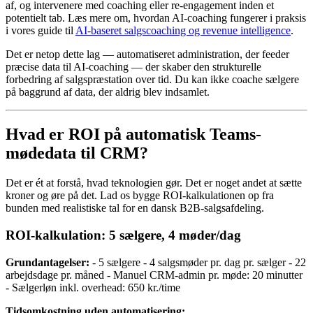
af, og intervenere med coaching eller re-engagement inden et
potentielt tab. Læs mere om, hvordan AI-coaching fungerer i praksis
i vores guide til
AI-baseret salgscoaching og revenue intelligence
.
Det er netop dette lag — automatiseret administration, der feeder
præcise data til AI-coaching — der skaber den strukturelle
forbedring af salgspræstation over tid. Du kan ikke coache sælgere
på baggrund af data, der aldrig blev indsamlet.
Hvad er ROI på automatisk Teams-
mødedata til CRM?
Det er ét at forstå, hvad teknologien gør. Det er noget andet at sætte
kroner og øre på det. Lad os bygge ROI-kalkulationen op fra
bunden med realistiske tal for en dansk B2B-salgsafdeling.
ROI-kalkulation: 5 sælgere, 4 møder/dag
Grundantagelser:
- 5 sælgere - 4 salgsmøder pr. dag pr. sælger - 22
arbejdsdage pr. måned - Manuel CRM-admin pr. møde: 20 minutter
- Sælgerløn inkl. overhead: 650 kr./time
Tidsomkostning uden automatisering: