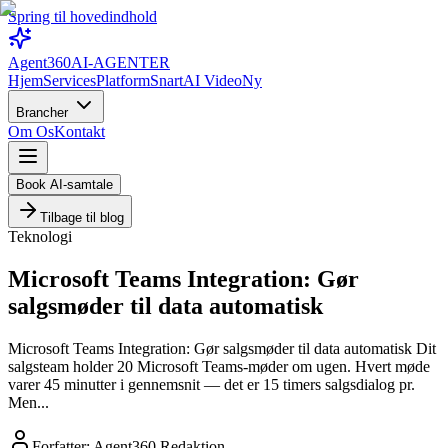
Spring til hovedindhold
Agent360
AI-AGENTER
Hjem
Services
Platform
Snart
AI Video
Ny
Brancher
Om Os
Kontakt
Book AI-samtale
Tilbage til blog
Teknologi
Microsoft Teams Integration: Gør
salgsmøder til data automatisk
Microsoft Teams Integration: Gør salgsmøder til data automatisk Dit
salgsteam holder 20 Microsoft Teams-møder om ugen. Hvert møde
varer 45 minutter i gennemsnit — det er 15 timers salgsdialog pr.
Men...
Forfatter:
Agent360 Redaktion