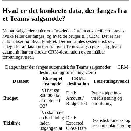
Hvad er det konkrete data, der fanges fra
et Teams-salgsmøde?
Mange salgsledere taler om "mødedata" uden at specificere præcis,
hvilke felter der fanges, og hvad de bruges til i CRM. Det er her
automatisering bliver konkret. Der indsamles systematisk syv
kategorier af datapunkter fra hvert Teams-salgsmøde — og hvert
datapunkt har en direkte CRM-destination og en målbar
forretningsværdi.
Datapunkter der fanges automatisk fra Teams-salgsmøder — CRM-
destination og forretningsværdi
Eksempel
CRM-
Datafelt
Forretningsværdi
fra møde
destination
"Vi har sat
Deal:
Præcis pipeline-
800.000 kr.
Budget
Amount /
værdisætning og
af til dette i
Budget-felt
prioritering
Q3"
"Vi skal have
en beslutning
Deal:
Realistisk forecast og
Tidslinje
inden
Expected
ressourceplanlægnin
udgangen af
Close Date