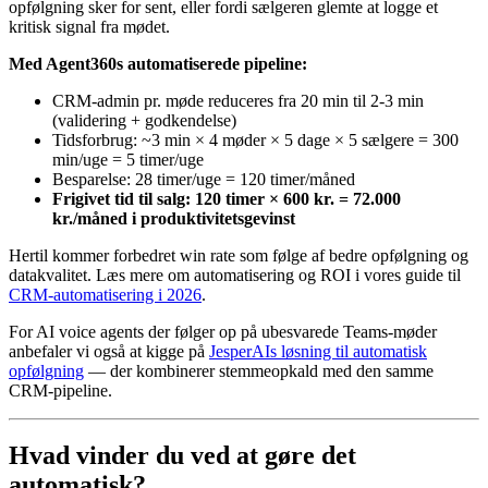
opfølgning sker for sent, eller fordi sælgeren glemte at logge et
kritisk signal fra mødet.
Med Agent360s automatiserede pipeline:
CRM-admin pr. møde reduceres fra 20 min til 2-3 min
(validering + godkendelse)
Tidsforbrug: ~3 min × 4 møder × 5 dage × 5 sælgere = 300
min/uge = 5 timer/uge
Besparelse: 28 timer/uge = 120 timer/måned
Frigivet tid til salg: 120 timer × 600 kr. = 72.000
kr./måned i produktivitetsgevinst
Hertil kommer forbedret win rate som følge af bedre opfølgning og
datakvalitet. Læs mere om automatisering og ROI i vores guide til
CRM-automatisering i 2026
.
For AI voice agents der følger op på ubesvarede Teams-møder
anbefaler vi også at kigge på
JesperAIs løsning til automatisk
opfølgning
— der kombinerer stemmeopkald med den samme
CRM-pipeline.
Hvad vinder du ved at gøre det
automatisk?