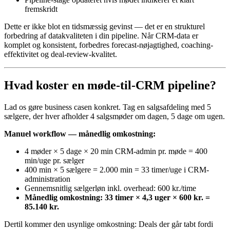
fremskridt
Dette er ikke blot en tidsmæssig gevinst — det er en strukturel
forbedring af datakvaliteten i din pipeline. Når CRM-data er
komplet og konsistent, forbedres forecast-nøjagtighed, coaching-
effektivitet og deal-review-kvalitet.
Hvad koster en møde-til-CRM pipeline?
Lad os gøre business casen konkret. Tag en salgsafdeling med 5
sælgere, der hver afholder 4 salgsmøder om dagen, 5 dage om ugen.
Manuel workflow — månedlig omkostning:
4 møder × 5 dage × 20 min CRM-admin pr. møde = 400
min/uge pr. sælger
400 min × 5 sælgere = 2.000 min = 33 timer/uge i CRM-
administration
Gennemsnitlig sælgerløn inkl. overhead: 600 kr./time
Månedlig omkostning: 33 timer × 4,3 uger × 600 kr. =
85.140 kr.
Dertil kommer den usynlige omkostning: Deals der går tabt fordi