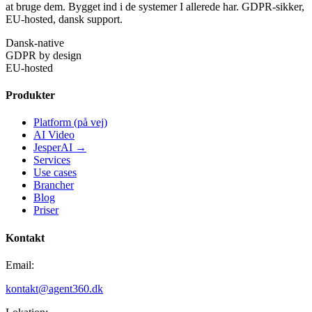
at bruge dem. Bygget ind i de systemer I allerede har. GDPR-sikker,
EU-hosted, dansk support.
Dansk-native
GDPR by design
EU-hosted
Produkter
Platform (på vej)
AI Video
JesperAI →
Services
Use cases
Brancher
Blog
Priser
Kontakt
Email:
kontakt@agent360.dk