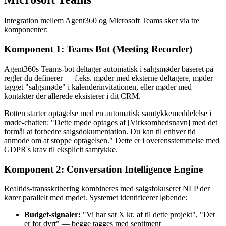
Integration mellem Agent360 og Microsoft Teams sker via tre
komponenter:
Komponent 1: Teams Bot (Meeting Recorder)
Agent360s Teams-bot deltager automatisk i salgsmøder baseret på
regler du definerer — f.eks. møder med eksterne deltagere, møder
tagget "salgsmøde" i kalenderinvitationen, eller møder med
kontakter der allerede eksisterer i dit CRM.
Botten starter optagelse med en automatisk samtykkemeddelelse i
møde-chatten: "Dette møde optages af [Virksomhedsnavn] med det
formål at forbedre salgsdokumentation. Du kan til enhver tid
anmode om at stoppe optagelsen." Dette er i overensstemmelse med
GDPR's krav til eksplicit samtykke.
Komponent 2: Conversation Intelligence Engine
Realtids-transskribering kombineres med salgsfokuseret NLP der
kører parallelt med mødet. Systemet identificerer løbende:
Budget-signaler:
"Vi har sat X kr. af til dette projekt", "Det
er for dyrt" — begge tagges med sentiment