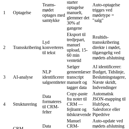
starter
Teams-
Auto-optagelse
optagelse
mødet
trigges ved
1
Optagelse
manuelt,
optages med
mødetype =
glemmer det
samtykke
"salg"
30% af
gangene
Eksport til
Realtids-
tredjepart,
Lyd
transskribering
manuel
2
Transskribering
konverteres
direkte i mødet,
upload, 15-
til tekst
tilgængelig ved
60 min
mødets afslutning
ventetid
Sælger
AI identificerer:
NLP
gennemlæser
Budget, Tidslinje,
3
AI-analyse
identificerer
transcript
Beslutningstagere,
salgsentiteter
manuelt og
Næste skridt,
tagger data
Indvendinger
Copy-paste
Automatisk
Data
fra noter til
JSON-mapping til
formateres
4
Strukturering
CRM —
HubSpot,
til CRM-
fejlramt og
Salesforce eller
felter
tidskrævende
Pipedrive
Manuel
Auto-update ved
Data
CRM-
mødets afslutning
CRM-