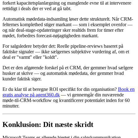
forkert kapacitetsplanlægning og manglende evne til at intervenere
rettidigt i deals der er ved at gå tabt.
Automatisk mødedata-indsamling løser dette strukturelt. Når CRM-
felternes komplethed stiger markant — som i eksemplet ovenfor —
og når deal-stage-opdateringer sker realtids frem for timer efter
mødet, forbedres forecast-nøjagtigheden markant.
For salgsledere betyder det: Reelle pipeline-reviews baseret på
faktiske signaler — ikke sælgernes subjektive vurdering af, om et
deal er "varmt" eller "koldt".
Det er den afgørende forskel på et CRM, der gemmer hvad sælgere
husker at skrive — og automatisk mødedata, der gemmer hvad
kunder faktisk siger.
Er du klar til at beregne ROI specifikt for din organisation?
Book en
gratis analyse på agent360.dk
— vi gennemgår din nuværende
møde-til-CRM-workflow og kvantificerer potentialet inden for 60
minutter.
Konklusion: Dit næste skridt
Microsoft Teams er allerede hjertet i din salgskommunikation.