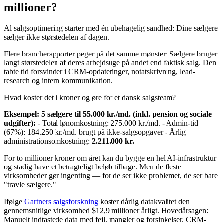
millioner?
Al salgsoptimering starter med én ubehagelig sandhed: Dine sælgere
sælger ikke størstedelen af dagen.
Flere brancherapporter peger på det samme mønster: Sælgere bruger
langt størstedelen af deres arbejdsuge på andet end faktisk salg. Den
tabte tid forsvinder i CRM-opdateringer, notatskrivning, lead-
research og intern kommunikation.
Hvad koster det i kroner og øre for et dansk salgsteam?
Eksempel: 5 sælgere til 55.000 kr./md. (inkl. pension og sociale
udgifter):
- Total lønomkostning: 275.000 kr./md. - Admin-tid
(67%): 184.250 kr./md. brugt på ikke-salgsopgaver - Årlig
administrationsomkostning:
2.211.000 kr.
For to millioner kroner om året kan du bygge en hel AI-infrastruktur
og stadig have et betragteligt beløb tilbage. Men de fleste
virksomheder gør ingenting — for de ser ikke problemet, de ser bare
"travle sælgere."
Ifølge
Gartners salgsforskning
koster dårlig datakvalitet den
gennemsnitlige virksomhed $12,9 millioner årligt. Hovedårsagen:
Manuelt indtastede data med fejl, mangler og forsinkelser. CRM-