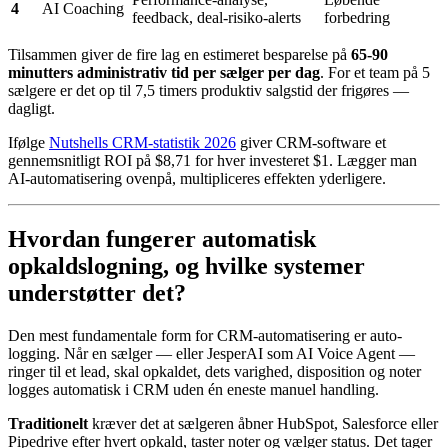
4
AI Coaching
feedback, deal-risiko-alerts
forbedring
Tilsammen giver de fire lag en estimeret besparelse på
65-90
minutters administrativ tid per sælger per dag
. For et team på 5
sælgere er det op til 7,5 timers produktiv salgstid der frigøres —
dagligt.
Ifølge
Nutshells CRM-statistik 2026
giver CRM-software et
gennemsnitligt ROI på $8,71 for hver investeret $1. Lægger man
AI-automatisering ovenpå, multipliceres effekten yderligere.
Hvordan fungerer automatisk
opkaldslogning, og hvilke systemer
understøtter det?
Den mest fundamentale form for CRM-automatisering er auto-
logging. Når en sælger — eller JesperAI som AI Voice Agent —
ringer til et lead, skal opkaldet, dets varighed, disposition og noter
logges automatisk i CRM uden én eneste manuel handling.
Traditionelt
kræver det at sælgeren åbner HubSpot, Salesforce eller
Pipedrive efter hvert opkald, taster noter og vælger status. Det tager