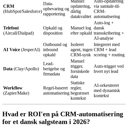
Manuel
Auto-opdatering
Data-
CRM
opdatering,
via samtale-til-
opbevaring og
(HubSpot/Salesforce)
dårlig
CRM-
rapportering
datakvalitet
automatisering
Auto-log +
Telefoni
Opkald og
Manuel log
dansk
(Aircall/Dialpad)
disposition
efter opkald
transskribering +
AI-analyse
Outbound og
Isoleret
Integreret med
AI Voice
(JesperAI)
inbound
agent, ingen
CRM + lead
opkald
CRM-synk
scoring + routing
Manuel
Lead-
trigger,
Auto-trigger ved
Data
(Clay/Apollo)
berigelse og
forsinkede
hvert nyt lead
firmadata
data
Statiske
AI-orkestreret
Workflow
Regel-baseret
regler,
med dynamisk
(Zapier/Make)
automatisering
begrænset
kontekst
kontekst
Hvad er ROI'en på CRM-automatisering
for et dansk salgsteam i 2026?