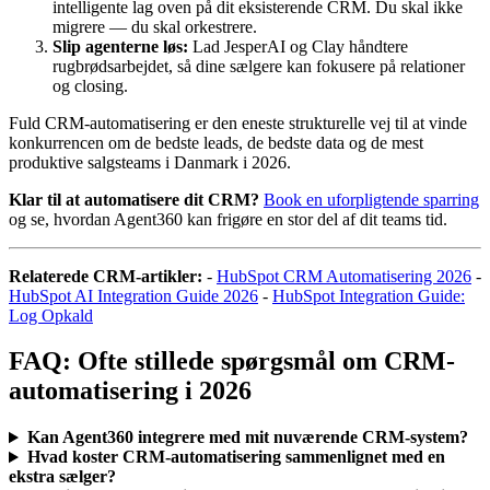
intelligente lag oven på dit eksisterende CRM. Du skal ikke
migrere — du skal orkestrere.
Slip agenterne løs:
Lad JesperAI og Clay håndtere
rugbrødsarbejdet, så dine sælgere kan fokusere på relationer
og closing.
Fuld CRM-automatisering er den eneste strukturelle vej til at vinde
konkurrencen om de bedste leads, de bedste data og de mest
produktive salgsteams i Danmark i 2026.
Klar til at automatisere dit CRM?
Book en uforpligtende sparring
og se, hvordan Agent360 kan frigøre en stor del af dit teams tid.
Relaterede CRM-artikler:
-
HubSpot CRM Automatisering 2026
-
HubSpot AI Integration Guide 2026
-
HubSpot Integration Guide:
Log Opkald
FAQ: Ofte stillede spørgsmål om CRM-
automatisering i 2026
Kan Agent360 integrere med mit nuværende CRM-system?
Hvad koster CRM-automatisering sammenlignet med en
ekstra sælger?