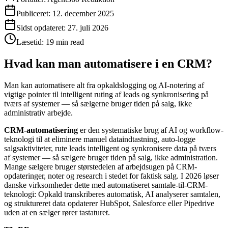
Publiceret:
12. december 2025
Sidst opdateret:
27. juli 2026
Læsetid:
19 min read
Hvad kan man automatisere i en CRM?
Man kan automatisere alt fra opkaldslogging og AI-notering af
vigtige pointer til intelligent ruting af leads og synkronisering på
tværs af systemer — så sælgerne bruger tiden på salg, ikke
administrativ arbejde.
CRM-automatisering
er den systematiske brug af AI og workflow-
teknologi til at eliminere manuel dataindtastning, auto-logge
salgsaktiviteter, rute leads intelligent og synkronisere data på tværs
af systemer — så sælgere bruger tiden på salg, ikke administration.
Mange sælgere bruger størstedelen af arbejdsugen på CRM-
opdateringer, noter og research i stedet for faktisk salg. I 2026 løser
danske virksomheder dette med automatiseret samtale-til-CRM-
teknologi: Opkald transkriberes automatisk, AI analyserer samtalen,
og struktureret data opdaterer HubSpot, Salesforce eller Pipedrive
uden at en sælger rører tastaturet.