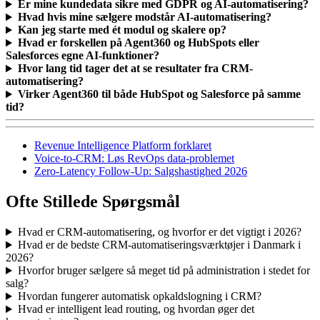
Er mine kundedata sikre med GDPR og AI-automatisering?
Hvad hvis mine sælgere modstår AI-automatisering?
Kan jeg starte med ét modul og skalere op?
Hvad er forskellen på Agent360 og HubSpots eller
Salesforces egne AI-funktioner?
Hvor lang tid tager det at se resultater fra CRM-
automatisering?
Virker Agent360 til både HubSpot og Salesforce på samme
tid?
Revenue Intelligence Platform forklaret
Voice-to-CRM: Løs RevOps data-problemet
Zero-Latency Follow-Up: Salgshastighed 2026
Ofte Stillede Spørgsmål
Hvad er CRM-automatisering, og hvorfor er det vigtigt i 2026?
Hvad er de bedste CRM-automatiseringsværktøjer i Danmark i
2026?
Hvorfor bruger sælgere så meget tid på administration i stedet for
salg?
Hvordan fungerer automatisk opkaldslogning i CRM?
Hvad er intelligent lead routing, og hvordan øger det