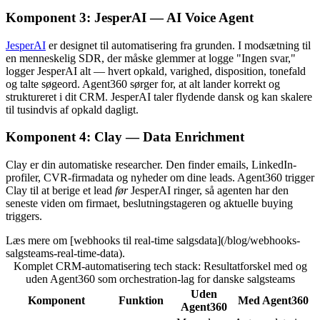
Komponent 3: JesperAI — AI Voice Agent
JesperAI
er designet til automatisering fra grunden. I modsætning til
en menneskelig SDR, der måske glemmer at logge "Ingen svar,"
logger JesperAI alt — hvert opkald, varighed, disposition, tonefald
og talte søgeord. Agent360 sørger for, at alt lander korrekt og
struktureret i dit CRM. JesperAI taler flydende dansk og kan skalere
til tusindvis af opkald dagligt.
Komponent 4: Clay — Data Enrichment
Clay er din automatiske researcher. Den finder emails, LinkedIn-
profiler, CVR-firmadata og nyheder om dine leads. Agent360 trigger
Clay til at berige et lead
før
JesperAI ringer, så agenten har den
seneste viden om firmaet, beslutningstageren og aktuelle buying
triggers.
Læs mere om [webhooks til real-time salgsdata](/blog/webhooks-
salgsteams-real-time-data).
Komplet CRM-automatisering tech stack: Resultatforskel med og
uden Agent360 som orchestration-lag for danske salgsteams
Uden
Komponent
Funktion
Med Agent360
Agent360