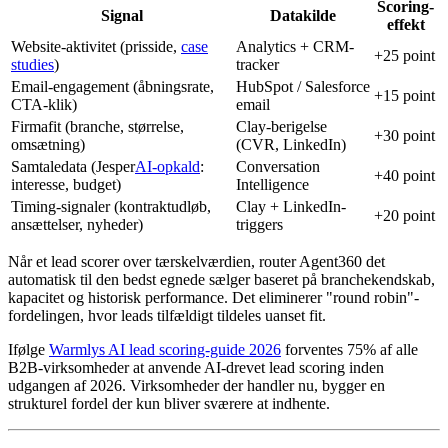
Scoring-
Signal
Datakilde
effekt
Website-aktivitet (prisside,
case
Analytics + CRM-
+25 point
studies
)
tracker
Email-engagement (åbningsrate,
HubSpot / Salesforce
+15 point
CTA-klik)
email
Firmafit (branche, størrelse,
Clay-berigelse
+30 point
omsætning)
(CVR, LinkedIn)
Samtaledata (Jesper
AI-opkald
:
Conversation
+40 point
interesse, budget)
Intelligence
Timing-signaler (kontraktudløb,
Clay + LinkedIn-
+20 point
ansættelser, nyheder)
triggers
Når et lead scorer over tærskelværdien, router Agent360 det
automatisk til den bedst egnede sælger baseret på branchekendskab,
kapacitet og historisk performance. Det eliminerer "round robin"-
fordelingen, hvor leads tilfældigt tildeles uanset fit.
Ifølge
Warmlys AI lead scoring-guide 2026
forventes 75% af alle
B2B-virksomheder at anvende AI-drevet lead scoring inden
udgangen af 2026. Virksomheder der handler nu, bygger en
strukturel fordel der kun bliver sværere at indhente.