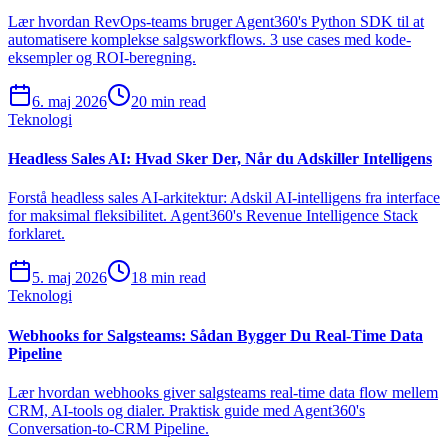
Lær hvordan RevOps-teams bruger Agent360's Python SDK til at
automatisere komplekse salgsworkflows. 3 use cases med kode-
eksempler og ROI-beregning.
6. maj 2026
20 min read
Teknologi
Headless Sales AI: Hvad Sker Der, Når du Adskiller Intelligens
Forstå headless sales AI-arkitektur: Adskil AI-intelligens fra interface
for maksimal fleksibilitet. Agent360's Revenue Intelligence Stack
forklaret.
5. maj 2026
18 min read
Teknologi
Webhooks for Salgsteams: Sådan Bygger Du Real-Time Data
Pipeline
Lær hvordan webhooks giver salgsteams real-time data flow mellem
CRM, AI-tools og dialer. Praktisk guide med Agent360's
Conversation-to-CRM Pipeline.