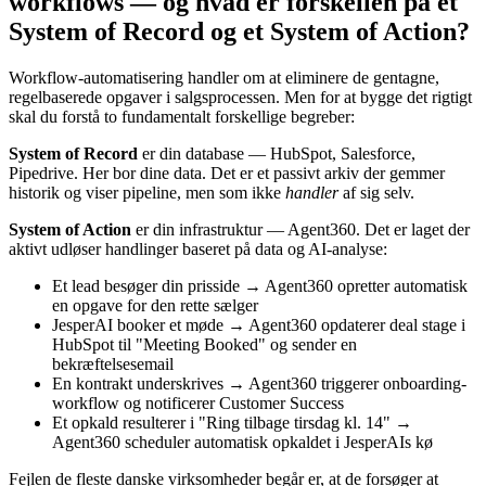
workflows — og hvad er forskellen på et
System of Record og et System of Action?
Workflow-automatisering handler om at eliminere de gentagne,
regelbaserede opgaver i salgsprocessen. Men for at bygge det rigtigt
skal du forstå to fundamentalt forskellige begreber:
System of Record
er din database — HubSpot, Salesforce,
Pipedrive. Her bor dine data. Det er et passivt arkiv der gemmer
historik og viser pipeline, men som ikke
handler
af sig selv.
System of Action
er din infrastruktur — Agent360. Det er laget der
aktivt udløser handlinger baseret på data og AI-analyse:
Et lead besøger din prisside → Agent360 opretter automatisk
en opgave for den rette sælger
JesperAI booker et møde → Agent360 opdaterer deal stage i
HubSpot til "Meeting Booked" og sender en
bekræftelsesemail
En kontrakt underskrives → Agent360 triggerer onboarding-
workflow og notificerer Customer Success
Et opkald resulterer i "Ring tilbage tirsdag kl. 14" →
Agent360 scheduler automatisk opkaldet i JesperAIs kø
Fejlen de fleste danske virksomheder begår er, at de forsøger at