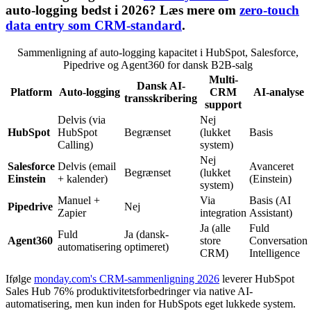
auto-logging bedst i 2026? Læs mere om
zero-touch
data entry som CRM-standard
.
Sammenligning af auto-logging kapacitet i HubSpot, Salesforce,
Pipedrive og Agent360 for dansk B2B-salg
Multi-
Dansk AI-
Platform
Auto-logging
CRM
AI-analyse
transskribering
support
Delvis (via
Nej
HubSpot
HubSpot
Begrænset
(lukket
Basis
Calling)
system)
Nej
Salesforce
Delvis (email
Avanceret
Begrænset
(lukket
Einstein
+ kalender)
(Einstein)
system)
Manuel +
Via
Basis (AI
Pipedrive
Nej
Zapier
integration
Assistant)
Ja (alle
Fuld
Fuld
Ja (dansk-
Agent360
store
Conversation
automatisering
optimeret)
CRM)
Intelligence
Ifølge
monday.com's CRM-sammenligning 2026
leverer HubSpot
Sales Hub 76% produktivitetsforbedringer via native AI-
automatisering, men kun inden for HubSpots eget lukkede system.