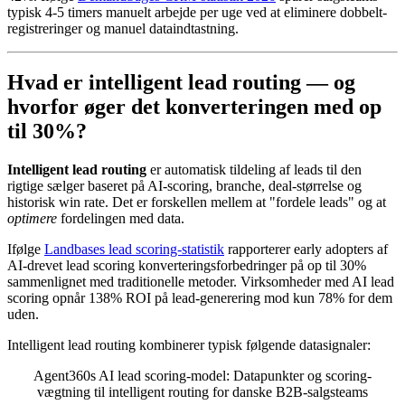
typisk 4-5 timers manuelt arbejde per uge ved at eliminere dobbelt-
registreringer og manuel dataindtastning.
Hvad er intelligent lead routing — og
hvorfor øger det konverteringen med op
til 30%?
Intelligent lead routing
er automatisk tildeling af leads til den
rigtige sælger baseret på AI-scoring, branche, deal-størrelse og
historisk win rate. Det er forskellen mellem at "fordele leads" og at
optimere
fordelingen med data.
Ifølge
Landbases lead scoring-statistik
rapporterer early adopters af
AI-drevet lead scoring konverteringsforbedringer på op til 30%
sammenlignet med traditionelle metoder. Virksomheder med AI lead
scoring opnår 138% ROI på lead-generering mod kun 78% for dem
uden.
Intelligent lead routing kombinerer typisk følgende datasignaler:
Agent360s AI lead scoring-model: Datapunkter og scoring-
vægtning til intelligent routing for danske B2B-salgsteams