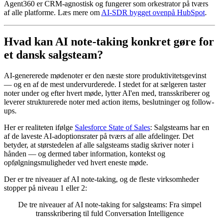
Agent360 er CRM-agnostisk og fungerer som orkestrator på tværs
af alle platforme. Læs mere om
AI-SDR bygget ovenpå HubSpot
.
Hvad kan AI note-taking konkret gøre for
et dansk salgsteam?
AI-genererede mødenoter er den næste store produktivitetsgevinst
— og en af de mest undervurderede. I stedet for at sælgeren taster
noter under og efter hvert møde, lytter AI'en med, transskriberer og
leverer strukturerede noter med action items, beslutninger og follow-
ups.
Her er realiteten ifølge
Salesforce State of Sales
: Salgsteams har en
af de laveste AI-adoptionsrater på tværs af alle afdelinger. Det
betyder, at størstedelen af alle salgsteams stadig skriver noter i
hånden — og dermed taber information, kontekst og
opfølgningsmuligheder ved hvert eneste møde.
Der er tre niveauer af AI note-taking, og de fleste virksomheder
stopper på niveau 1 eller 2:
De tre niveauer af AI note-taking for salgsteams: Fra simpel
transskribering til fuld Conversation Intelligence