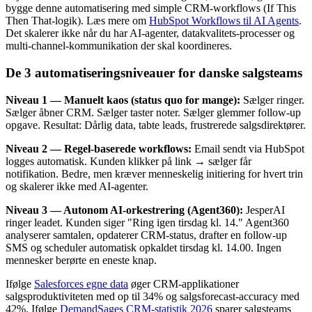
bygge denne automatisering med simple CRM-workflows (If This
Then That-logik). Læs mere om
HubSpot Workflows til AI Agents
.
Det skalerer ikke når du har AI-agenter, datakvalitets-processer og
multi-channel-kommunikation der skal koordineres.
De 3 automatiseringsniveauer for danske salgsteams
Niveau 1 — Manuelt kaos (status quo for mange):
Sælger ringer.
Sælger åbner CRM. Sælger taster noter. Sælger glemmer follow-up
opgave. Resultat: Dårlig data, tabte leads, frustrerede salgsdirektører.
Niveau 2 — Regel-baserede workflows:
Email sendt via HubSpot
logges automatisk. Kunden klikker på link → sælger får
notifikation. Bedre, men kræver menneskelig initiering for hvert trin
og skalerer ikke med AI-agenter.
Niveau 3 — Autonom AI-orkestrering (Agent360):
JesperAI
ringer leadet. Kunden siger "Ring igen tirsdag kl. 14." Agent360
analyserer samtalen, opdaterer CRM-status, drafter en follow-up
SMS og scheduler automatisk opkaldet tirsdag kl. 14.00. Ingen
mennesker berørte en eneste knap.
Ifølge
Salesforces egne data
øger CRM-applikationer
salgsproduktiviteten med op til 34% og salgsforecast-accuracy med
42%. Ifølge
DemandSages CRM-statistik 2026
sparer salgsteams