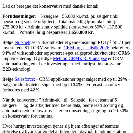
Lad os beregne det konservativt med danske løntal:
Forudsætninger:
- 5 sælgere - 55.000 kr./md. pr. sælger (inkl.
pension og sociale udgifter) - Total månedlig lønomkostning:
275.000 kr. - Administrativ spildtid (konservativt 50%): 137.500
kr./md. - Potentiel årlig besparelse:
1.650.000 kr.
Ifølge
Nutshell
ser virksomheder et gennemsnitligt ROI på $8,71 per
investerede $1 i CRM-software.
CRM.orgs statistik 2026
bekræfter:
94% af virksomheder rapporterer øget salgsproduktivitet efter CRM-
implementering. Og ifølge
Method CRM's ROI-analyse
er CRM-
automatisering en af de investeringer med hurtigst time-to-value i
B2B-teknologi.
Ifølge
Salesforce
: - CRM-applikationer øger salget med op til
29%
-
Salgsproduktiviteten stiger med op til
34%
- Forecast-accuracy
forbedres med
42%
Når du konverterer "Admin-tid" til "Salgstid" for et team af 5
sælgere — og de arbejder med bedre data, bedre lead-scoring og
automatiserede follow-ups — er en omsætningsstigning på 20-30%
en konservativ forventning.
Hvor hurtigt investeringen tjener sig hjem afhænger af teamets
størrelse og hvor stor en del af tiden der i dag går til administration