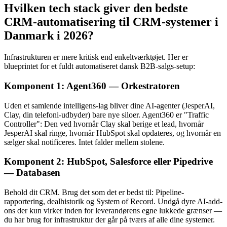
Hvilken tech stack giver den bedste
CRM-automatisering til CRM-systemer i
Danmark i 2026?
Infrastrukturen er mere kritisk end enkeltværktøjet. Her er
blueprintet for et fuldt automatiseret dansk B2B-salgs-setup:
Komponent 1: Agent360 — Orkestratoren
Uden et samlende intelligens-lag bliver dine AI-agenter (JesperAI,
Clay, din telefoni-udbyder) bare nye siloer. Agent360 er "Traffic
Controller": Den ved hvornår Clay skal berige et lead, hvornår
JesperAI skal ringe, hvornår HubSpot skal opdateres, og hvornår en
sælger skal notificeres. Intet falder mellem stolene.
Komponent 2: HubSpot, Salesforce eller Pipedrive
— Databasen
Behold dit CRM. Brug det som det er bedst til: Pipeline-
rapportering, dealhistorik og System of Record. Undgå dyre AI-add-
ons der kun virker inden for leverandørens egne lukkede grænser —
du har brug for infrastruktur der går på tværs af alle dine systemer.