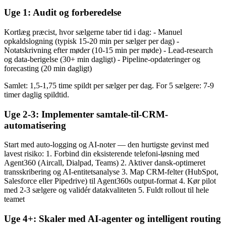
Uge 1: Audit og forberedelse
Kortlæg præcist, hvor sælgerne taber tid i dag: - Manuel
opkaldslogning (typisk 15-20 min per sælger per dag) -
Notatskrivning efter møder (10-15 min per møde) - Lead-research
og data-berigelse (30+ min dagligt) - Pipeline-opdateringer og
forecasting (20 min dagligt)
Samlet: 1,5-1,75 time spildt per sælger per dag. For 5 sælgere: 7-9
timer daglig spildtid.
Uge 2-3: Implementer samtale-til-CRM-
automatisering
Start med auto-logging og AI-noter — den hurtigste gevinst med
lavest risiko: 1. Forbind din eksisterende telefoni-løsning med
Agent360 (Aircall, Dialpad, Teams) 2. Aktiver dansk-optimeret
transskribering og AI-entitetsanalyse 3. Map CRM-felter (HubSpot,
Salesforce eller Pipedrive) til Agent360s output-format 4. Kør pilot
med 2-3 sælgere og validér datakvaliteten 5. Fuldt rollout til hele
teamet
Uge 4+: Skaler med AI-agenter og intelligent routing