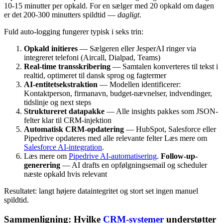
10-15 minutter per opkald. For en sælger med 20 opkald om dagen
er det 200-300 minutters spildtid —
dagligt
.
Fuld auto-logging fungerer typisk i seks trin:
Opkald initieres
— Sælgeren eller JesperAI ringer via
integreret telefoni (Aircall, Dialpad, Teams)
Real-time transskribering
— Samtalen konverteres til tekst i
realtid, optimeret til dansk sprog og fagtermer
AI-entitetsekstraktion
— Modellen identificerer:
Kontaktperson, firmanavn, budget-nævnelser, indvendinger,
tidslinje og next steps
Struktureret datapakke
— Alle insights pakkes som JSON-
felter klar til CRM-injektion
Automatisk CRM-opdatering
— HubSpot, Salesforce eller
Pipedrive opdateres med alle relevante felter Læs mere om
Salesforce AI-integration
.
Læs mere om
Pipedrive AI-automatisering
.
Follow-up-
generering
— AI drafts en opfølgningsemail og scheduler
næste opkald hvis relevant
Resultatet: langt højere dataintegritet og stort set ingen manuel
spildtid.
Sammenligning: Hvilke
CRM-systemer
understøtter