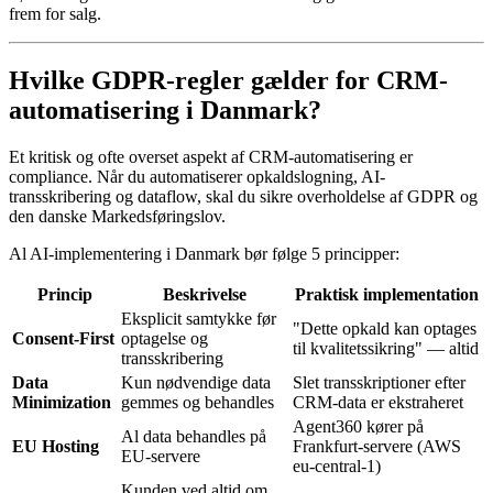
frem for salg.
Hvilke GDPR-regler gælder for CRM-
automatisering i Danmark?
Et kritisk og ofte overset aspekt af CRM-automatisering er
compliance. Når du automatiserer opkaldslogning, AI-
transskribering og dataflow, skal du sikre overholdelse af GDPR og
den danske Markedsføringslov.
Al AI-implementering i Danmark bør følge 5 principper:
Princip
Beskrivelse
Praktisk implementation
Eksplicit samtykke før
"Dette opkald kan optages
Consent-First
optagelse og
til kvalitetssikring" — altid
transskribering
Data
Kun nødvendige data
Slet transskriptioner efter
Minimization
gemmes og behandles
CRM-data er ekstraheret
Agent360 kører på
Al data behandles på
EU Hosting
Frankfurt-servere (AWS
EU-servere
eu-central-1)
Kunden ved altid om