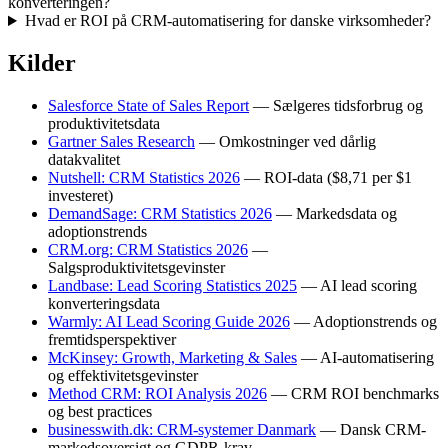
konverteringen?
Hvad er ROI på CRM-automatisering for danske virksomheder?
Kilder
Salesforce State of Sales Report
— Sælgeres tidsforbrug og
produktivitetsdata
Gartner Sales Research
— Omkostninger ved dårlig
datakvalitet
Nutshell: CRM Statistics 2026
— ROI-data ($8,71 per $1
investeret)
DemandSage: CRM Statistics 2026
— Markedsdata og
adoptionstrends
CRM.org: CRM Statistics 2026
—
Salgsproduktivitetsgevinster
Landbase: Lead Scoring Statistics 2025
— AI lead scoring
konverteringsdata
Warmly: AI Lead Scoring Guide 2026
— Adoptionstrends og
fremtidsperspektiver
McKinsey: Growth, Marketing & Sales
— AI-automatisering
og effektivitetsgevinster
Method CRM: ROI Analysis 2026
— CRM ROI benchmarks
og best practices
businesswith.dk: CRM-systemer Danmark
— Dansk CRM-
markedsoversigt og GDPR-krav