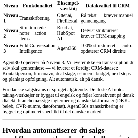
Eksempel-
Niveau
Funktionalitet
Datakvalitet til CRM
værktøj
Niveau
Otter.ai,
Rå tekst — kræver manuel
Transskribering
1
Fireflies.ai
gennemgang
Strukturerede
Read.ai,
Niveau
Delvist struktureret —
noter + action
HubSpot
2
kræver CRM-mapping
items
AI
Niveau
Fuld Conversation
100% struktureret — auto-
Agent360
3
Intelligence
opdaterer CRM direkte
Agent360 opererer på Niveau 3. Vi leverer ikke en transskription du
selv skal gennemlæse — vi leverer et færdigt CRM-dataset:
Kontaktperson, firmanavn, deal stage, estimeret budget, next steps
og planlagt opfølgning. Alt automatisk, alt på dansk.
For danske salgsteams er sproget afgørende. De fleste AI note-
taking-værktøjer er bygget til engelsk og fejler konsekvent på dansk
dialekt, branchemæssige fagtermer og danske tal-formater (DKK-
beløb, CVR-numre, datoformat). Agent360s transskribering er
bygget og optimeret specifikt til det danske marked.
Hvordan automatiserer du salgs-