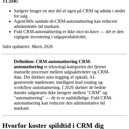
TL;DR:
Sælgere bruger en stor del af ugen på CRM og admin i stedet
for salg.
Agent360s samtale-til-CRM-automatisering kan reducere
administrativ tid markant.
Fuld CRM-automatisering er ikke nice-to-have — det er den
vigtigste investering i salgsproduktivitet.
Sidst opdateret: Marts 2026
Definition: CRM-automatisering
CRM-
automatisering
er teknologi-kategorien der fjerner
manuelle processer mellem salgsaktiviteter og CRM-
data. Det dækker auto-logging af opkald, AI-
genererede mødenoter, intelligent lead routing og
workflow-automatisering. I 2026 skelner de bedste
danske salgsteams ikke længere mellem "CRM" og
"automatisering" — de to er uadskillelige. Fuld CRM-
automatisering kan reducere den administrative tid
markant.
Hvorfor koster spildtid i CRM dig