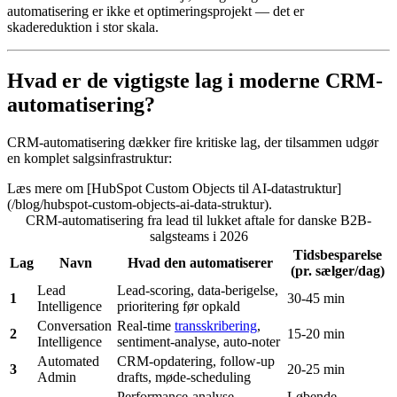
automatisering er ikke et optimeringsprojekt — det er
skadereduktion i stor skala.
Hvad er de vigtigste lag i moderne CRM-
automatisering?
CRM-automatisering dækker fire kritiske lag, der tilsammen udgør
en komplet salgsinfrastruktur:
Læs mere om [HubSpot Custom Objects til AI-datastruktur]
(/blog/hubspot-custom-objects-ai-data-struktur).
CRM-automatisering fra lead til lukket aftale for danske B2B-
salgsteams i 2026
Tidsbesparelse
Lag
Navn
Hvad den automatiserer
(pr. sælger/dag)
Lead
Lead-scoring, data-berigelse,
1
30-45 min
Intelligence
prioritering før opkald
Conversation
Real-time
transskribering
,
2
15-20 min
Intelligence
sentiment-analyse, auto-noter
Automated
CRM-opdatering, follow-up
3
20-25 min
Admin
drafts, møde-scheduling
Performance-analyse,
Løbende