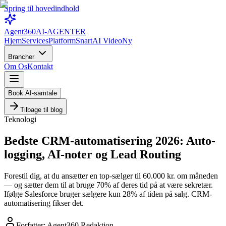
Spring til hovedindhold
Agent360
AI-AGENTER
Hjem
Services
Platform
Snart
AI Video
Ny
Brancher
Om Os
Kontakt
Book AI-samtale
Tilbage til blog
Teknologi
Bedste CRM-automatisering 2026: Auto-
logging, AI-noter og Lead Routing
Forestil dig, at du ansætter en top-sælger til 60.000 kr. om måneden
— og sætter dem til at bruge 70% af deres tid på at være sekretær.
Ifølge Salesforce bruger sælgere kun 28% af tiden på salg. CRM-
automatisering fikser det.
Forfatter:
Agent360 Redaktion