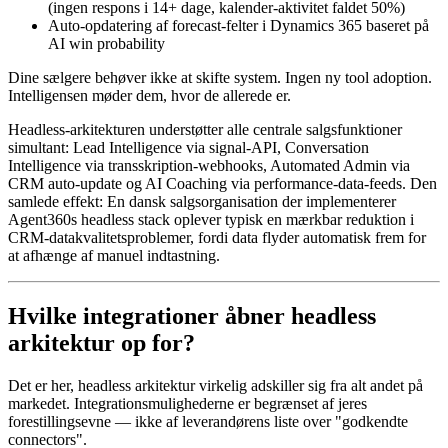
(ingen respons i 14+ dage, kalender-aktivitet faldet 50%)
Auto-opdatering af forecast-felter i Dynamics 365 baseret på
AI win probability
Dine sælgere behøver ikke at skifte system. Ingen ny tool adoption.
Intelligensen møder dem, hvor de allerede er.
Headless-arkitekturen understøtter alle centrale salgsfunktioner
simultant: Lead Intelligence via signal-API, Conversation
Intelligence via transskription-webhooks, Automated Admin via
CRM auto-update og AI Coaching via performance-data-feeds. Den
samlede effekt: En dansk salgsorganisation der implementerer
Agent360s headless stack oplever typisk en mærkbar reduktion i
CRM-datakvalitetsproblemer, fordi data flyder automatisk frem for
at afhænge af manuel indtastning.
Hvilke integrationer åbner headless
arkitektur op for?
Det er her, headless arkitektur virkelig adskiller sig fra alt andet på
markedet. Integrationsmulighederne er begrænset af jeres
forestillingsevne — ikke af leverandørens liste over "godkendte
connectors".