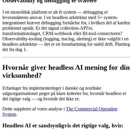
Observability og debugging er sværere
I en monolitisk platform er alt ét system — debugging er
leverandørens ansvar. I en headless arkitektur med 5+ system-
integrationer kræver debugging forståelse for, i hvilken del af kæden
problemet opstår. Er det signal collection-API'et,
transformationslaget, CRM-webhook eller BI-tool-connectoren?
Observability-tooling (logging, tracing, alerting) er ikke valgfrit i en
headless arkitektur — det er en forudsætning for stabil drift. Planlæg
det fra dag 1.
Hvornår giver headless AI mening for din
virksomhed?
Erfaringer fra implementeringer i danske og nordiske
salgsorganisationer peger på klare kriterier for, hvornår headless er
det rigtige valg — og hvornår det ikke er.
Dette suppleres af vores analyse i
The Commercial Operating
System
.
Headless AI er sandsynligvis det rigtige valg, hvis: