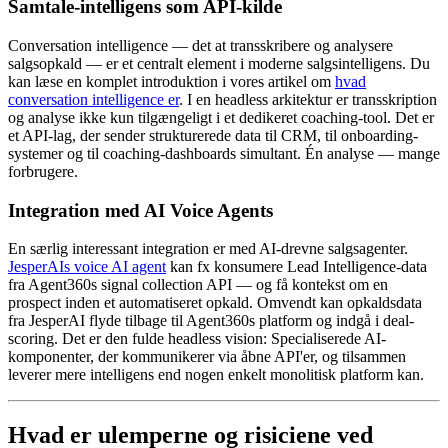
Samtale-intelligens som API-kilde
Conversation intelligence — det at transskribere og analysere
salgsopkald — er et centralt element i moderne salgsintelligens. Du
kan læse en komplet introduktion i vores artikel om
hvad
conversation intelligence er
. I en headless arkitektur er transskription
og analyse ikke kun tilgængeligt i et dedikeret coaching-tool. Det er
et API-lag, der sender strukturerede data til CRM, til onboarding-
systemer og til coaching-dashboards simultant. Én analyse — mange
forbrugere.
Integration med AI Voice Agents
En særlig interessant integration er med AI-drevne salgsagenter.
JesperAIs voice AI agent
kan fx konsumere Lead Intelligence-data
fra Agent360s signal collection API — og få kontekst om en
prospect inden et automatiseret opkald. Omvendt kan opkaldsdata
fra JesperAI flyde tilbage til Agent360s platform og indgå i deal-
scoring. Det er den fulde headless vision: Specialiserede AI-
komponenter, der kommunikerer via åbne API'er, og tilsammen
leverer mere intelligens end nogen enkelt monolitisk platform kan.
Hvad er ulemperne og risiciene ved