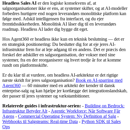
Headless Sales AI
er den logiske konsekvens af, at
salgsorganisationer ikke er ens, at systemer skifter, og at AI-modeller
forbedres hurtigere end nogen leverandørs monolitiske platform kan
følge med. Adskil intelligensen fra interfacet, og du ejer
fremtidssikkerheden. Monolitisk AI låser dig til en leverandørs
roadmap. Headless AI lader dig bygge dit eget.
Hos Agent360 er headless ikke kun en teknisk beslutning — det er
en strategisk positionering: Du beslutter dig for at eje jeres AI-
infrastruktur frem for at leje adgang til en andens. Det er præcis den
forskel der adskiller en salgsorganisation, der vokser med sine
systemer, fra en der reorganiserer sig hvert tredje år for at komme
rundt om platformsskifte.
Er du klar til at vurdere, om headless AI-arkitektur er det rigtige
næste skridt for jeres salgsorganisation?
Book en AI-sparring med
Agent360
— 60 minutter med en arkitekt der kender til dansk
enterprise-salg og kan hjælpe jer kortlægge det integrationslandskab,
der passer til jeres systemer og vækstambitioner.
Relaterede guides i infrastruktur-serien:
-
Building on Bedrock:
Infrastruktur Betyder Alt
-
Agentic Workforce: Når Software Får
Agens
-
Commercial Operating System: Ny Definition af Salg
-
Webhooks til Salgsteams: Real-time Data
-
Python SDK til Sales
Ops