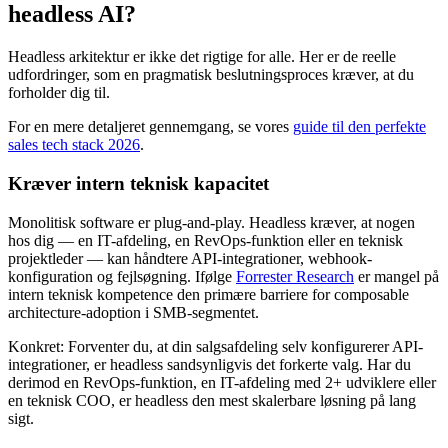
headless AI?
Headless arkitektur er ikke det rigtige for alle. Her er de reelle
udfordringer, som en pragmatisk beslutningsproces kræver, at du
forholder dig til.
For en mere detaljeret gennemgang, se vores
guide til den perfekte
sales tech stack 2026
.
Kræver intern teknisk kapacitet
Monolitisk software er plug-and-play. Headless kræver, at nogen
hos dig — en IT-afdeling, en RevOps-funktion eller en teknisk
projektleder — kan håndtere API-integrationer, webhook-
konfiguration og fejlsøgning. Ifølge
Forrester Research
er mangel på
intern teknisk kompetence den primære barriere for composable
architecture-adoption i SMB-segmentet.
Konkret: Forventer du, at din salgsafdeling selv konfigurerer API-
integrationer, er headless sandsynligvis det forkerte valg. Har du
derimod en RevOps-funktion, en IT-afdeling med 2+ udviklere eller
en teknisk COO, er headless den mest skalerbare løsning på lang
sigt.