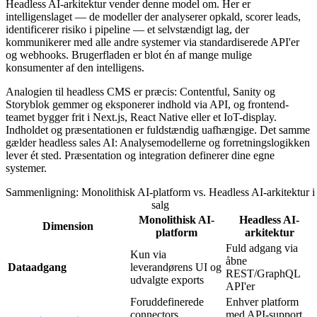
Headless AI-arkitektur vender denne model om. Her er
intelligenslaget — de modeller der analyserer opkald, scorer leads,
identificerer risiko i pipeline — et selvstændigt lag, der
kommunikerer med alle andre systemer via standardiserede API'er
og webhooks. Brugerfladen er blot én af mange mulige
konsumenter af den intelligens.
Analogien til headless CMS er præcis: Contentful, Sanity og
Storyblok gemmer og eksponerer indhold via API, og frontend-
teamet bygger frit i Next.js, React Native eller et IoT-display.
Indholdet og præsentationen er fuldstændig uafhængige. Det samme
gælder headless sales AI: Analysemodellerne og forretningslogikken
lever ét sted. Præsentation og integration definerer dine egne
systemer.
Sammenligning: Monolithisk AI-platform vs. Headless AI-arkitektur i
salg
Monolithisk AI-
Headless AI-
Dimension
platform
arkitektur
Fuld adgang via
Kun via
åbne
Dataadgang
leverandørens UI og
REST/GraphQL
udvalgte exports
API'er
Foruddefinerede
Enhver platform
connectors
med API-support