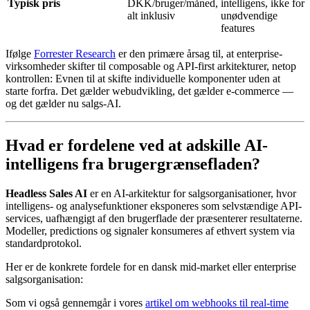
Typisk pris
DKK/bruger/måned,
intelligens, ikke for
alt inklusiv
unødvendige
features
Ifølge
Forrester Research
er den primære årsag til, at enterprise-
virksomheder skifter til composable og API-first arkitekturer, netop
kontrollen: Evnen til at skifte individuelle komponenter uden at
starte forfra. Det gælder webudvikling, det gælder e-commerce —
og det gælder nu salgs-AI.
Hvad er fordelene ved at adskille AI-
intelligens fra brugergrænsefladen?
Headless Sales AI
er en AI-arkitektur for salgsorganisationer, hvor
intelligens- og analysefunktioner eksponeres som selvstændige API-
services, uafhængigt af den brugerflade der præsenterer resultaterne.
Modeller, predictions og signaler konsumeres af ethvert system via
standardprotokol.
Her er de konkrete fordele for en dansk mid-market eller enterprise
salgsorganisation:
Som vi også gennemgår i vores
artikel om webhooks til real-time