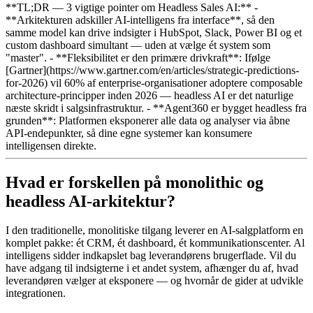
**TL;DR — 3 vigtige pointer om Headless Sales AI:** -
**Arkitekturen adskiller AI-intelligens fra interface**, så den
samme model kan drive indsigter i HubSpot, Slack, Power BI og et
custom dashboard simultant — uden at vælge ét system som
"master". - **Fleksibilitet er den primære drivkraft**: Ifølge
[Gartner](https://www.gartner.com/en/articles/strategic-predictions-
for-2026) vil 60% af enterprise-organisationer adoptere composable
architecture-principper inden 2026 — headless AI er det naturlige
næste skridt i salgsinfrastruktur. - **Agent360 er bygget headless fra
grunden**: Platformen eksponerer alle data og analyser via åbne
API-endepunkter, så dine egne systemer kan konsumere
intelligensen direkte.
Hvad er forskellen på monolithic og
headless AI-arkitektur?
I den traditionelle, monolitiske tilgang leverer en AI-salgplatform en
komplet pakke: ét CRM, ét dashboard, ét kommunikationscenter. Al
intelligens sidder indkapslet bag leverandørens brugerflade. Vil du
have adgang til indsigterne i et andet system, afhænger du af, hvad
leverandøren vælger at eksponere — og hvornår de gider at udvikle
integrationen.