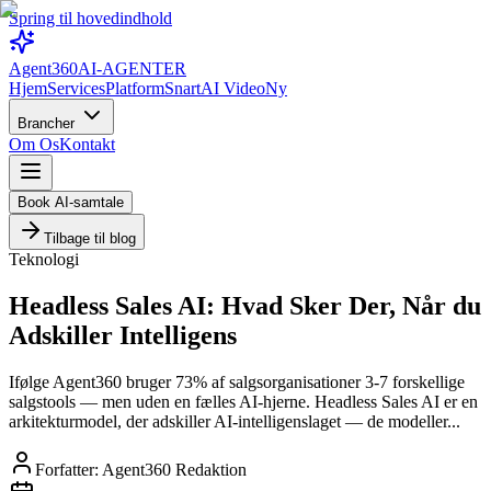
Spring til hovedindhold
Agent360
AI-AGENTER
Hjem
Services
Platform
Snart
AI Video
Ny
Brancher
Om Os
Kontakt
Book AI-samtale
Tilbage til blog
Teknologi
Headless Sales AI: Hvad Sker Der, Når du
Adskiller Intelligens
Ifølge Agent360 bruger 73% af salgsorganisationer 3-7 forskellige
salgstools — men uden en fælles AI-hjerne. Headless Sales AI er en
arkitekturmodel, der adskiller AI-intelligenslaget — de modeller...
Forfatter:
Agent360 Redaktion