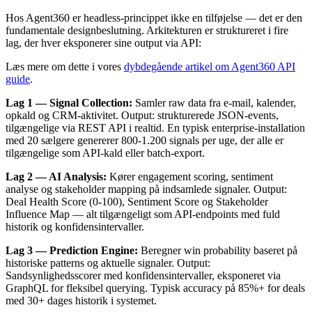
Hos Agent360 er headless-princippet ikke en tilføjelse — det er den
fundamentale designbeslutning. Arkitekturen er struktureret i fire
lag, der hver eksponerer sine output via API:
Læs mere om dette i vores
dybdegående artikel om Agent360 API
guide
.
Lag 1 — Signal Collection:
Samler raw data fra e-mail, kalender,
opkald og CRM-aktivitet. Output: strukturerede JSON-events,
tilgængelige via REST API i realtid. En typisk enterprise-installation
med 20 sælgere genererer 800-1.200 signals per uge, der alle er
tilgængelige som API-kald eller batch-export.
Lag 2 — AI Analysis:
Kører engagement scoring, sentiment
analyse og stakeholder mapping på indsamlede signaler. Output:
Deal Health Score (0-100), Sentiment Score og Stakeholder
Influence Map — alt tilgængeligt som API-endpoints med fuld
historik og konfidensintervaller.
Lag 3 — Prediction Engine:
Beregner win probability baseret på
historiske patterns og aktuelle signaler. Output:
Sandsynlighedsscorer med konfidensintervaller, eksponeret via
GraphQL for fleksibel querying. Typisk accuracy på 85%+ for deals
med 30+ dages historik i systemet.