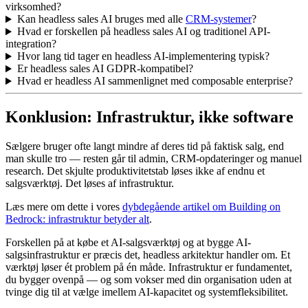
virksomhed?
Kan headless sales AI bruges med alle
CRM-systemer
?
Hvad er forskellen på headless sales AI og traditionel API-
integration?
Hvor lang tid tager en headless AI-implementering typisk?
Er headless sales AI GDPR-kompatibel?
Hvad er headless AI sammenlignet med composable enterprise?
Konklusion: Infrastruktur, ikke software
Sælgere bruger ofte langt mindre af deres tid på faktisk salg, end
man skulle tro — resten går til admin, CRM-opdateringer og manuel
research. Det skjulte produktivitetstab løses ikke af endnu et
salgsværktøj. Det løses af infrastruktur.
Læs mere om dette i vores
dybdegående artikel om Building on
Bedrock: infrastruktur betyder alt
.
Forskellen på at købe et AI-salgsværktøj og at bygge AI-
salgsinfrastruktur er præcis det, headless arkitektur handler om. Et
værktøj løser ét problem på én måde. Infrastruktur er fundamentet,
du bygger ovenpå — og som vokser med din organisation uden at
tvinge dig til at vælge imellem AI-kapacitet og systemfleksibilitet.