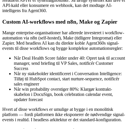
Headless API'er er systemagnostiske: Så længe systemet kan lave et
API-kald eller konsumere en webhook, kan det modtage AI-
intelligens fra Agent360.
Custom AI-workflows med n8n, Make og Zapier
Mange enterprise-organisationer har allerede investeret i workflow-
automation via n8n (self-hosted), Make (tidligere Integromat) eller
Zapier. Med headless AI kan du direkte koble Agent360s signal-
events til disse workflows og bygge komplekse automationsregler:
Når Deal Health Score falder under 40: Opret task til account
manager, send briefing til VP Sales, notificér Customer
Success
Når ny stakeholder identificeret i Conversation Intelligence:
Tilføj til HubSpot contact, start nurture-sequence, notificér
sales engineer
Når win probability overstiger 80%: Klargør kontrakt-
skabelon i DocuSign, book celebration calendar event,
opdater forecast
Hvert af disse workflows er umulige at bygge i en monolitisk
platform — fordi platformen ikke eksponerer de nødvendige signal-
events i realtid. I headless arkitektur er det standard-konfiguration.