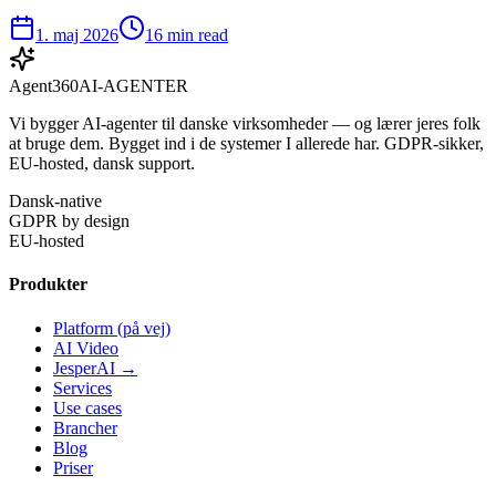
1. maj 2026
16 min read
Agent360
AI-AGENTER
Vi bygger AI-agenter til danske virksomheder — og lærer jeres folk
at bruge dem. Bygget ind i de systemer I allerede har. GDPR-sikker,
EU-hosted, dansk support.
Dansk-native
GDPR by design
EU-hosted
Produkter
Platform (på vej)
AI Video
JesperAI →
Services
Use cases
Brancher
Blog
Priser