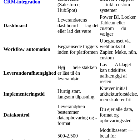
CRM-integration
(Salesforce,
— inkl. custom
HubSpot)
systemer
Power BI, Looker,
Leverandørens
Tableau eller
Dashboard
dashboard — tag det
custom — du
eller lad det være
vælger
Ubegrænset via
Begrænsede triggers
webhooks til
Workflow-automation
inden for platformen
Zapier, Make, n8n,
custom
Lav — AI-laget
Høj — hele stakken
kan udskiftes
Leverandørafhængighed
er låst til én
uafhængigt af
leverandør
resten
Kræver initial
Hurtig start,
Implementeringstid
arkitekturforståelse,
langsom tilpasning
men skalerer frit
Leverandøren
Du ejer alle data,
bestemmer
Datakontrol
format og
dataopbevaring og -
opbevaringssted
format
Modulbaseret —
500-2.500
betal for