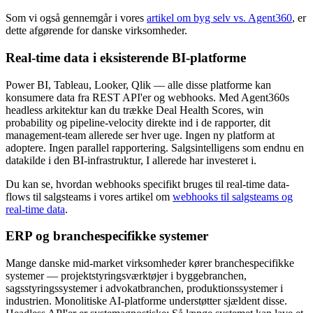
Som vi også gennemgår i vores
artikel om byg selv vs. Agent360
, er
dette afgørende for danske virksomheder.
Real-time data i eksisterende BI-platforme
Power BI, Tableau, Looker, Qlik — alle disse platforme kan
konsumere data fra REST API'er og webhooks. Med Agent360s
headless arkitektur kan du trække Deal Health Scores, win
probability og pipeline-velocity direkte ind i de rapporter, dit
management-team allerede ser hver uge. Ingen ny platform at
adoptere. Ingen parallel rapportering. Salgsintelligens som endnu en
datakilde i den BI-infrastruktur, I allerede har investeret i.
Du kan se, hvordan webhooks specifikt bruges til real-time data-
flows til salgsteams i vores artikel om
webhooks til salgsteams og
real-time data
.
ERP og branchespecifikke systemer
Mange danske mid-market virksomheder kører branchespecifikke
systemer — projektstyringsværktøjer i byggebranchen,
sagsstyringssystemer i advokatbranchen, produktionssystemer i
industrien. Monolitiske AI-platforme understøtter sjældent disse.