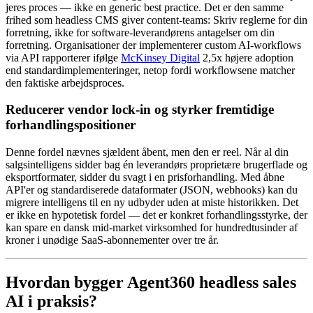
jeres proces — ikke en generic best practice. Det er den samme
frihed som headless CMS giver content-teams: Skriv reglerne for din
forretning, ikke for software-leverandørens antagelser om din
forretning. Organisationer der implementerer custom AI-workflows
via API rapporterer ifølge
McKinsey Digital
2,5x højere adoption
end standardimplementeringer, netop fordi workflowsene matcher
den faktiske arbejdsproces.
Reducerer vendor lock-in og styrker fremtidige
forhandlingspositioner
Denne fordel nævnes sjældent åbent, men den er reel. Når al din
salgsintelligens sidder bag én leverandørs proprietære brugerflade og
eksportformater, sidder du svagt i en prisforhandling. Med åbne
API'er og standardiserede dataformater (JSON, webhooks) kan du
migrere intelligens til en ny udbyder uden at miste historikken. Det
er ikke en hypotetisk fordel — det er konkret forhandlingsstyrke, der
kan spare en dansk mid-market virksomhed for hundredtusinder af
kroner i unødige SaaS-abonnementer over tre år.
Hvordan bygger Agent360 headless sales
AI i praksis?