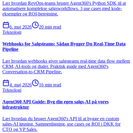
Lær hvordan RevOps-teams bruger Agent360's Python SDK til at
automatisere komplekse salgsworkflows. 3 use cases med kode-
eksempler og ROI-beregning.
6. maj 2026
20 min read
Teknologi
Webhooks for Salgsteams: Sådan Bygger Du Real-Time Data
Pipeline
Lær hvordan webhooks giver salgsteams real-time data flow mellem
CRM, AI-tools og dialer. Praktisk guide med Agent360's
Conversation-to-CRM Pipeline.
4. maj 2026
16 min read
Teknologi
Agent360 API Guide: Byg din egen salgs-AI på vores
infrastruktur
Lær hvordan du bruger Agent360's API til at bygge en custom
salgs-AI løsning. Sammenligning, use cases og ROI i DKK for
CTO og VP Sales.