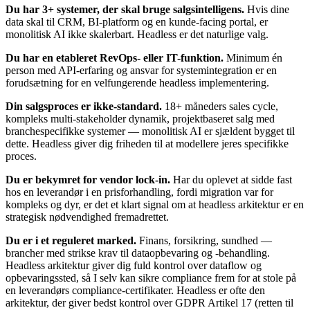
Du har 3+ systemer, der skal bruge salgsintelligens.
Hvis dine
data skal til CRM, BI-platform og en kunde-facing portal, er
monolitisk AI ikke skalerbart. Headless er det naturlige valg.
Du har en etableret RevOps- eller IT-funktion.
Minimum én
person med API-erfaring og ansvar for systemintegration er en
forudsætning for en velfungerende headless implementering.
Din salgsproces er ikke-standard.
18+ måneders sales cycle,
kompleks multi-stakeholder dynamik, projektbaseret salg med
branchespecifikke systemer — monolitisk AI er sjældent bygget til
dette. Headless giver dig friheden til at modellere jeres specifikke
proces.
Du er bekymret for vendor lock-in.
Har du oplevet at sidde fast
hos en leverandør i en prisforhandling, fordi migration var for
kompleks og dyr, er det et klart signal om at headless arkitektur er en
strategisk nødvendighed fremadrettet.
Du er i et reguleret marked.
Finans, forsikring, sundhed —
brancher med strikse krav til dataopbevaring og -behandling.
Headless arkitektur giver dig fuld kontrol over dataflow og
opbevaringssted, så I selv kan sikre compliance frem for at stole på
en leverandørs compliance-certifikater. Headless er ofte den
arkitektur, der giver bedst kontrol over GDPR Artikel 17 (retten til