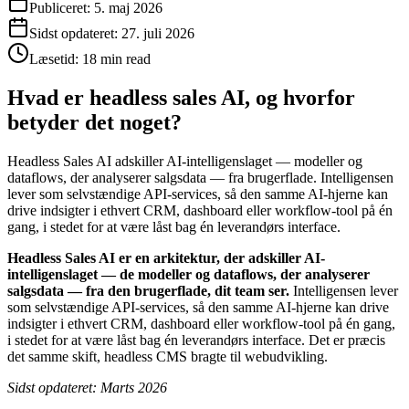
Publiceret:
5. maj 2026
Sidst opdateret:
27. juli 2026
Læsetid:
18 min read
Hvad er headless sales AI, og hvorfor
betyder det noget?
Headless Sales AI adskiller AI-intelligenslaget — modeller og
dataflows, der analyserer salgsdata — fra brugerflade. Intelligensen
lever som selvstændige API-services, så den samme AI-hjerne kan
drive indsigter i ethvert CRM, dashboard eller workflow-tool på én
gang, i stedet for at være låst bag én leverandørs interface.
Headless Sales AI er en arkitektur, der adskiller AI-
intelligenslaget — de modeller og dataflows, der analyserer
salgsdata — fra den brugerflade, dit team ser.
Intelligensen lever
som selvstændige API-services, så den samme AI-hjerne kan drive
indsigter i ethvert CRM, dashboard eller workflow-tool på én gang,
i stedet for at være låst bag én leverandørs interface. Det er præcis
det samme skift, headless CMS bragte til webudvikling.
Sidst opdateret: Marts 2026