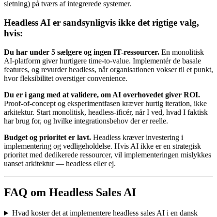
sletning) på tværs af integrerede systemer.
Headless AI er sandsynligvis ikke det rigtige valg,
hvis:
Du har under 5 sælgere og ingen IT-ressourcer.
En monolitisk
AI-platform giver hurtigere time-to-value. Implementér de basale
features, og revurder headless, når organisationen vokser til et punkt,
hvor fleksibilitet overstiger convenience.
Du er i gang med at validere, om AI overhovedet giver ROI.
Proof-of-concept og eksperimentfasen kræver hurtig iteration, ikke
arkitektur. Start monolitisk, headless-ificér, når I ved, hvad I faktisk
har brug for, og hvilke integrationsbehov der er reelle.
Budget og prioritet er lavt.
Headless kræver investering i
implementering og vedligeholdelse. Hvis AI ikke er en strategisk
prioritet med dedikerede ressourcer, vil implementeringen mislykkes
uanset arkitektur — headless eller ej.
FAQ om Headless Sales AI
Hvad koster det at implementere headless sales AI i en dansk