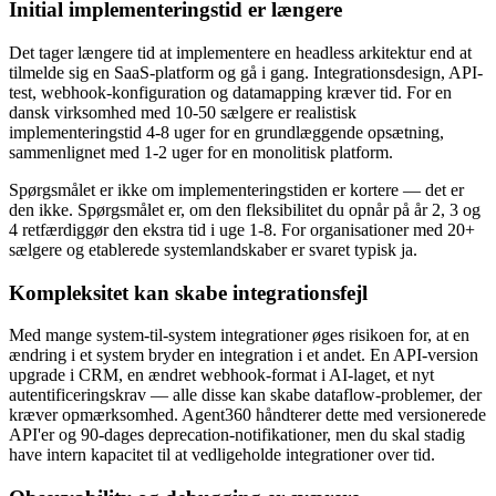
Initial implementeringstid er længere
Det tager længere tid at implementere en headless arkitektur end at
tilmelde sig en SaaS-platform og gå i gang. Integrationsdesign, API-
test, webhook-konfiguration og datamapping kræver tid. For en
dansk virksomhed med 10-50 sælgere er realistisk
implementeringstid 4-8 uger for en grundlæggende opsætning,
sammenlignet med 1-2 uger for en monolitisk platform.
Spørgsmålet er ikke om implementeringstiden er kortere — det er
den ikke. Spørgsmålet er, om den fleksibilitet du opnår på år 2, 3 og
4 retfærdiggør den ekstra tid i uge 1-8. For organisationer med 20+
sælgere og etablerede systemlandskaber er svaret typisk ja.
Kompleksitet kan skabe integrationsfejl
Med mange system-til-system integrationer øges risikoen for, at en
ændring i et system bryder en integration i et andet. En API-version
upgrade i CRM, en ændret webhook-format i AI-laget, et nyt
autentificeringskrav — alle disse kan skabe dataflow-problemer, der
kræver opmærksomhed. Agent360 håndterer dette med versionerede
API'er og 90-dages deprecation-notifikationer, men du skal stadig
have intern kapacitet til at vedligeholde integrationer over tid.