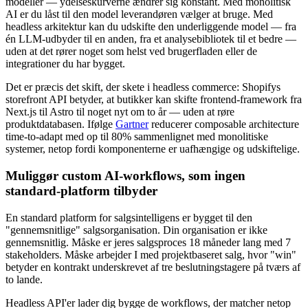
modeller — ydelseskurverne ændrer sig konstant. Med monolitisk
AI er du låst til den model leverandøren vælger at bruge. Med
headless arkitektur kan du udskifte den underliggende model — fra
én LLM-udbyder til en anden, fra et analysebibliotek til et bedre —
uden at det rører noget som helst ved brugerfladen eller de
integrationer du har bygget.
Det er præcis det skift, der skete i headless commerce: Shopifys
storefront API betyder, at butikker kan skifte frontend-framework fra
Next.js til Astro til noget nyt om to år — uden at røre
produktdatabasen. Ifølge
Gartner
reducerer composable architecture
time-to-adapt med op til 80% sammenlignet med monolitiske
systemer, netop fordi komponenterne er uafhængige og udskiftelige.
Muliggør custom AI-workflows, som ingen
standard-platform tilbyder
En standard platform for salgsintelligens er bygget til den
"gennemsnitlige" salgsorganisation. Din organisation er ikke
gennemsnitlig. Måske er jeres salgsproces 18 måneder lang med 7
stakeholders. Måske arbejder I med projektbaseret salg, hvor "win"
betyder en kontrakt underskrevet af tre beslutningstagere på tværs af
to lande.
Headless API'er lader dig bygge de workflows, der matcher netop