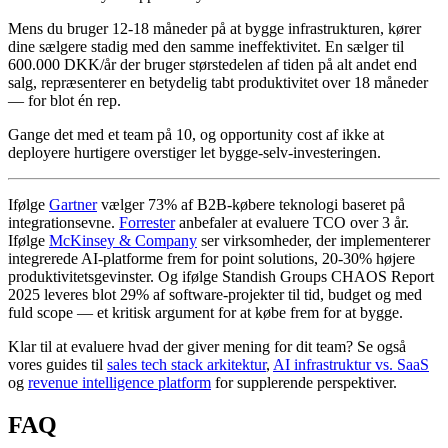
Mens du bruger 12-18 måneder på at bygge infrastrukturen, kører
dine sælgere stadig med den samme ineffektivitet. En sælger til
600.000 DKK/år der bruger størstedelen af tiden på alt andet end
salg, repræsenterer en betydelig tabt produktivitet over 18 måneder
— for blot én rep.
Gange det med et team på 10, og opportunity cost af ikke at
deployere hurtigere overstiger let bygge-selv-investeringen.
Ifølge
Gartner
vælger 73% af B2B-købere teknologi baseret på
integrationsevne.
Forrester
anbefaler at evaluere TCO over 3 år.
Ifølge
McKinsey & Company
ser virksomheder, der implementerer
integrerede AI-platforme frem for point solutions, 20-30% højere
produktivitetsgevinster. Og ifølge Standish Groups CHAOS Report
2025 leveres blot 29% af software-projekter til tid, budget og med
fuld scope — et kritisk argument for at købe frem for at bygge.
Klar til at evaluere hvad der giver mening for dit team? Se også
vores guides til
sales tech stack arkitektur
,
AI infrastruktur vs. SaaS
og
revenue intelligence platform
for supplerende perspektiver.
FAQ