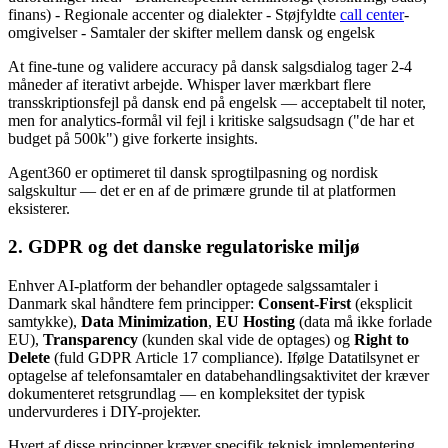
finans) - Regionale accenter og dialekter - Støjfyldte
call center
-
omgivelser - Samtaler der skifter mellem dansk og engelsk
At fine-tune og validere accuracy på dansk salgsdialog tager 2-4
måneder af iterativt arbejde. Whisper laver mærkbart flere
transskriptionsfejl på dansk end på engelsk — acceptabelt til noter,
men for analytics-formål vil fejl i kritiske salgsudsagn ("de har et
budget på 500k") give forkerte insights.
Agent360 er optimeret til dansk sprogtilpasning og nordisk
salgskultur — det er en af de primære grunde til at platformen
eksisterer.
2. GDPR og det danske regulatoriske miljø
Enhver AI-platform der behandler optagede salgssamtaler i
Danmark skal håndtere fem principper:
Consent-First
(eksplicit
samtykke),
Data Minimization
,
EU Hosting
(data må ikke forlade
EU),
Transparency
(kunden skal vide de optages) og
Right to
Delete
(fuld GDPR Article 17 compliance). Ifølge Datatilsynet er
optagelse af telefonsamtaler en databehandlingsaktivitet der kræver
dokumenteret retsgrundlag — en kompleksitet der typisk
undervurderes i DIY-projekter.
Hvert af disse principper kræver specifik teknisk implementering.