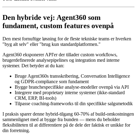
Den hybride vej: Agent360 som
fundament, custom features ovenpå
Den mest fornuftige løsning for de fleste tekniske teams er hverken
"byg alt selv" eller "brug kun standardplatformen."
Agent360 eksponerer API'er der tillader custom workflows,
brugerdefinerede analysepipelines og integration med interne
systemer. Det betyder at du kan:
Bruge Agent360s transskribering, Conversation Intelligence
og GDPR-compliance som fundament
Bygge branchespecifikke analyse-modeller ovenpå via API
Integrere med proprietary interne systemer (ikke-standard
CRM, ERP, BI-tools)
Tilpasse coaching-frameworks til din specifikke salgsmetodik
I praksis sparer denne hybrid-tilgang 60-70% af build-omkostningen
sammenlignet med at bygge fra bunden — mens du beholder
fleksibiliteten til at differentiere på de dele der faktisk er unikke for
din forretning.