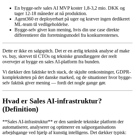
En bygge-selv sales AI MVP koster 1,8-3,2 mio. DKK og
tager 12-18 måneder at nå produktion.
Agent360 er deployerbart på uger og kræver ingen dedikeret
ML-team til vedligeholdelse.
Bygge-selv giver kun mening, hvis din use case direkte
differentierer din forretningsmodel fra konkurrenternes.
Dette er ikke en salgspitch. Det er en ærlig teknisk analyse af make
vs. buy, skrevet til CTOs og tekniske grundlæggere der reelt
overvejer at bygge en sales AI-platform fra bunden.
Vi dækker den faktiske tech stack, de skjulte omkostninger, GDPR-
kompleksiteten på det danske marked, og de situationer hvor bygge-
selv faktisk giver mening — fordi det nogle gange gør.
Hvad er Sales AI-infrastruktur?
(Definition)
**Sales AI-infrastruktur** er den samlede tekniske platform der
automatiserer, analyserer og optimerer en salgsorganisations
arbejdsgange ved hjælp af kunstig intelligens. Det dækker typisk: