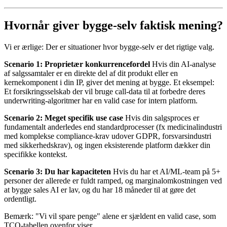
Hvornår giver bygge-selv faktisk mening?
Vi er ærlige: Der er situationer hvor bygge-selv er det rigtige valg.
Scenario 1: Proprietær konkurrencefordel
Hvis din AI-analyse
af salgssamtaler er en direkte del af dit produkt eller en
kernekomponent i din IP, giver det mening at bygge. Et eksempel:
Et forsikringsselskab der vil bruge call-data til at forbedre deres
underwriting-algoritmer har en valid case for intern platform.
Scenario 2: Meget specifik use case
Hvis din salgsproces er
fundamentalt anderledes end standardprocesser (fx medicinalindustri
med komplekse compliance-krav udover GDPR, forsvarsindustri
med sikkerhedskrav), og ingen eksisterende platform dækker din
specifikke kontekst.
Scenario 3: Du har kapaciteten
Hvis du har et AI/ML-team på 5+
personer der allerede er fuldt ramped, og marginalomkostningen ved
at bygge sales AI er lav, og du har 18 måneder til at gøre det
ordentligt.
Bemærk: "Vi vil spare penge" alene er sjældent en valid case, som
TCO-tabellen ovenfor viser.