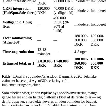
Cloud infrastructure
72.000 DKK
Inkluderet
Inkluderet
DKK
CRM-integration
120.000
40.000 DKK
Inkluderet
Inkluderet
(HubSpot/Salesforce)
DKK
(vedligehold)
400.000
Vedligehold + bug
DKK (20-
—
Inkluderet
Inkluderet
fixes
30% af
build)
180.000-
180.000-
Licensomkostning
—
—
360.000
360.000
(Agent360)
DKK
DKK
12-18
Time-to-production
—
4-8 uger
—
måneder
180.000-
180.000-
2.010.000
1.748.000
Estimeret total, år 1
360.000
360.000
DKK
DKK
DKK
DKK
Kilde:
Løntal fra Jobindex/Glassdoor Danmark 2026. Tekniske
estimater baseret på Agent360s erfaringer fra
implementeringsprojekter.
Som tabellen viser, er den typiske bygge-selv-investering mange
gange højere end en færdig platform i løbet af de første to år — og
det forudsætter, at projektet leveres til tiden og inden for budget,
hvilket erfaringsmæssigt langt fra altid sker i software-projekter.