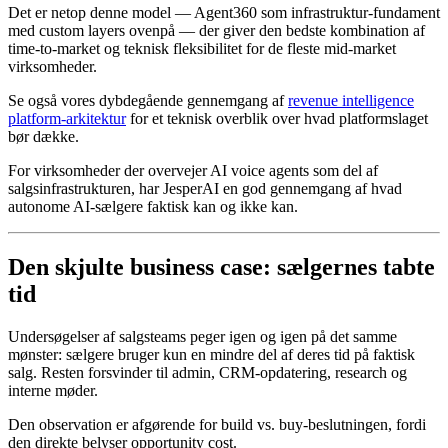
Det er netop denne model — Agent360 som infrastruktur-fundament
med custom layers ovenpå — der giver den bedste kombination af
time-to-market og teknisk fleksibilitet for de fleste mid-market
virksomheder.
Se også vores dybdegående gennemgang af
revenue intelligence
platform-arkitektur
for et teknisk overblik over hvad platformslaget
bør dække.
For virksomheder der overvejer AI voice agents som del af
salgsinfrastrukturen, har JesperAI en god gennemgang af hvad
autonome AI-sælgere faktisk kan og ikke kan.
Den skjulte business case: sælgernes tabte
tid
Undersøgelser af salgsteams peger igen og igen på det samme
mønster: sælgere bruger kun en mindre del af deres tid på faktisk
salg. Resten forsvinder til admin, CRM-opdatering, research og
interne møder.
Den observation er afgørende for build vs. buy-beslutningen, fordi
den direkte belyser opportunity cost.