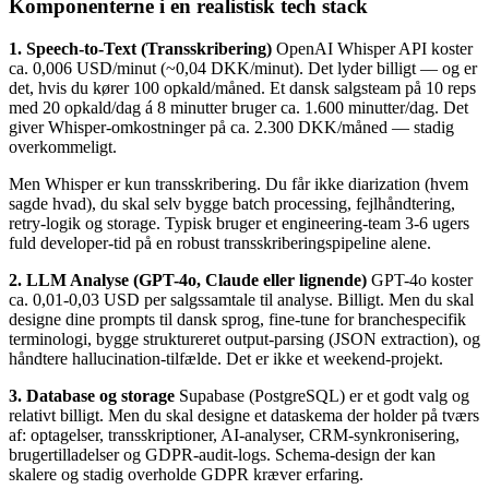
Komponenterne i en realistisk tech stack
1. Speech-to-Text (Transskribering)
OpenAI Whisper API koster
ca. 0,006 USD/minut (~0,04 DKK/minut). Det lyder billigt — og er
det, hvis du kører 100 opkald/måned. Et dansk salgsteam på 10 reps
med 20 opkald/dag á 8 minutter bruger ca. 1.600 minutter/dag. Det
giver Whisper-omkostninger på ca. 2.300 DKK/måned — stadig
overkommeligt.
Men Whisper er kun transskribering. Du får ikke diarization (hvem
sagde hvad), du skal selv bygge batch processing, fejlhåndtering,
retry-logik og storage. Typisk bruger et engineering-team 3-6 ugers
fuld developer-tid på en robust transskriberingspipeline alene.
2. LLM Analyse (GPT-4o, Claude eller lignende)
GPT-4o koster
ca. 0,01-0,03 USD per salgssamtale til analyse. Billigt. Men du skal
designe dine prompts til dansk sprog, fine-tune for branchespecifik
terminologi, bygge struktureret output-parsing (JSON extraction), og
håndtere hallucination-tilfælde. Det er ikke et weekend-projekt.
3. Database og storage
Supabase (PostgreSQL) er et godt valg og
relativt billigt. Men du skal designe et dataskema der holder på tværs
af: optagelser, transskriptioner, AI-analyser, CRM-synkronisering,
brugertilladelser og GDPR-audit-logs. Schema-design der kan
skalere og stadig overholde GDPR kræver erfaring.