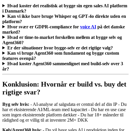
Hvad koster det realistisk at bygge sin egen sales AI platform
i Danmark?
Kan vi ikke bare bruge Whisper og GPT-4o direkte uden en
platform?
Hvor svær er GDPR-compliance for
voice AI
på det danske
marked?
Hvad er time-to-market forskellen mellem at bygge selv og
Agent360?
Er der situationer hvor bygge-selv er det rigtige valg?
Kan vi bruge Agent360 som fundament og bygge custom
features ovenpå?
Hvad koster Agent360 sammenlignet med build-selv over 3
år?
Konklusion: Hvornår er build vs. buy det
rigtige svar?
Byg selv hvis:
- AI-analyse af salgsdata er central del af din IP - Du
har et eksisterende AI/ML-team med kapacitet - Du har en use case
som ingen eksisterende platform dækker - Du har 18+ måneder til
rådighed og er villig til at investere 2M+ DKK
Køb/Agent360 hvis:
- Du vil have sales AI i produktion inden for