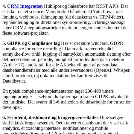
4.
CRM Integration
HubSpot og Salesforce har REST APIs. Det
er ikke rocket science. Men du skal håndtere: OAuth flows, rate
limiting, webhooks, feltmapping (dit dataskema vs. CRM-felter),
fejlhåndtering og bi-direktionel synkronisering. Erfaringsmæssigt
tager CRM-integrationsarbejde markant længere end estimeret i de
fleste software-projekter.
5. GDPR og Compliance-lag
Her er det store wildcard. GDPR-
compliance for voice recording i Danmark kræver: eksplicit
samtykke-flow (inkl. logging af samtykke), automatisk sletning efter
defineret retention-periode, mulighed for individuel data-deletion
(Article 17), audit-trail for alle AI-behandlinger af persondata,
databehandleraftaler med alle underleverandører (OpenAI, Whisper,
cloud-provider), og dokumentation der kan fremvises til
Datatilsynet.
En typisk compliance-implementation tager 200-400 timers
ingeniørarbejde — selvom du køber hjælp fra en GDPR-advokat til
det juridiske. Det svarer til 3-6 måneders deltidsarbejde for en senior
developer.
6. Frontend, dashboard og brugergrænseflader
Dine sælgere
skal faktisk bruge systemet. Det kræver et dashboard der viser call-
analytics, et coaching-interface, notifikationer og mobile
understøttelse. Regn med 4-8 måneder til en brugbar frontend.