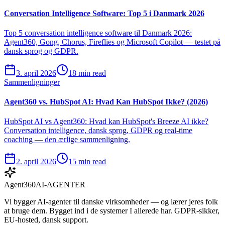
Conversation Intelligence Software: Top 5 i Danmark 2026
Top 5 conversation intelligence software til Danmark 2026:
Agent360, Gong, Chorus, Fireflies og Microsoft Copilot — testet på
dansk sprog og GDPR.
3. april 2026
18 min read
Sammenligninger
Agent360 vs. HubSpot AI: Hvad Kan HubSpot Ikke? (2026)
HubSpot AI vs Agent360: Hvad kan HubSpot's Breeze AI ikke?
Conversation intelligence, dansk sprog, GDPR og real-time
coaching — den ærlige sammenligning.
2. april 2026
15 min read
Agent360
AI-AGENTER
Vi bygger AI-agenter til danske virksomheder — og lærer jeres folk
at bruge dem. Bygget ind i de systemer I allerede har. GDPR-sikker,
EU-hosted, dansk support.