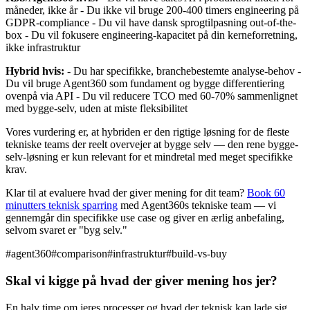
måneder, ikke år - Du ikke vil bruge 200-400 timers engineering på
GDPR-compliance - Du vil have dansk sprogtilpasning out-of-the-
box - Du vil fokusere engineering-kapacitet på din kerneforretning,
ikke infrastruktur
Hybrid hvis:
- Du har specifikke, branchebestemte analyse-behov -
Du vil bruge Agent360 som fundament og bygge differentiering
ovenpå via API - Du vil reducere TCO med 60-70% sammenlignet
med bygge-selv, uden at miste fleksibilitet
Vores vurdering er, at hybriden er den rigtige løsning for de fleste
tekniske teams der reelt overvejer at bygge selv — den rene bygge-
selv-løsning er kun relevant for et mindretal med meget specifikke
krav.
Klar til at evaluere hvad der giver mening for dit team?
Book 60
minutters teknisk sparring
med Agent360s tekniske team — vi
gennemgår din specifikke use case og giver en ærlig anbefaling,
selvom svaret er "byg selv."
#
agent360
#
comparison
#
infrastruktur
#
build-vs-buy
Skal vi kigge på hvad der giver mening hos jer?
En halv time om jeres processer og hvad der teknisk kan lade sig