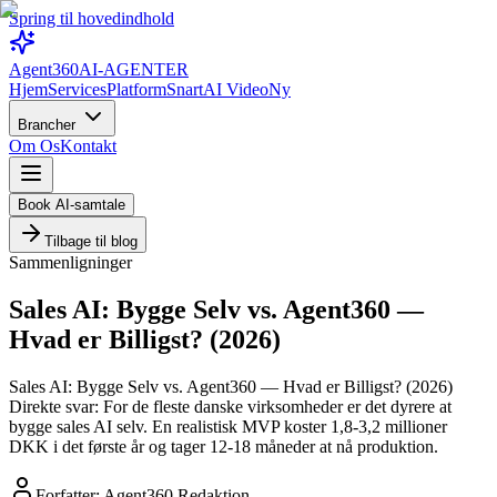
Spring til hovedindhold
Agent360
AI-AGENTER
Hjem
Services
Platform
Snart
AI Video
Ny
Brancher
Om Os
Kontakt
Book AI-samtale
Tilbage til blog
Sammenligninger
Sales AI: Bygge Selv vs. Agent360 —
Hvad er Billigst? (2026)
Sales AI: Bygge Selv vs. Agent360 — Hvad er Billigst? (2026)
Direkte svar: For de fleste danske virksomheder er det dyrere at
bygge sales AI selv. En realistisk MVP koster 1,8-3,2 millioner
DKK i det første år og tager 12-18 måneder at nå produktion.
Forfatter:
Agent360 Redaktion