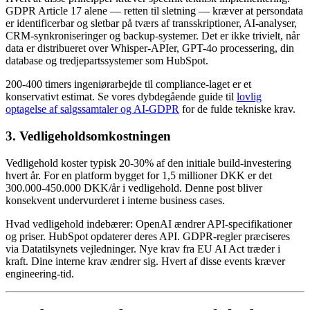
GDPR Article 17 alene — retten til sletning — kræver at persondata
er identificerbar og sletbar på tværs af transskriptioner, AI-analyser,
CRM-synkroniseringer og backup-systemer. Det er ikke trivielt, når
data er distribueret over Whisper-APIer, GPT-4o processering, din
database og tredjepartssystemer som HubSpot.
200-400 timers ingeniørarbejde til compliance-laget er et
konservativt estimat. Se vores dybdegående guide til
lovlig
optagelse af salgssamtaler og AI-GDPR
for de fulde tekniske krav.
3. Vedligeholdsomkostningen
Vedligehold koster typisk 20-30% af den initiale build-investering
hvert år. For en platform bygget for 1,5 millioner DKK er det
300.000-450.000 DKK/år i vedligehold. Denne post bliver
konsekvent undervurderet i interne business cases.
Hvad vedligehold indebærer: OpenAI ændrer API-specifikationer
og priser. HubSpot opdaterer deres API. GDPR-regler præciseres
via Datatilsynets vejledninger. Nye krav fra EU AI Act træder i
kraft. Dine interne krav ændrer sig. Hvert af disse events kræver
engineering-tid.