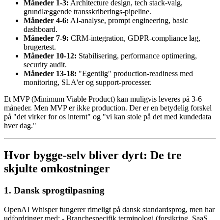
Måneder 1-3:
Architecture design, tech stack-valg,
grundlæggende transskriberings-pipeline.
Måneder 4-6:
AI-analyse, prompt engineering, basic
dashboard.
Måneder 7-9:
CRM-integration, GDPR-compliance lag,
brugertest.
Måneder 10-12:
Stabilisering, performance optimering,
security audit.
Måneder 13-18:
"Egentlig" production-readiness med
monitoring, SLA'er og support-processer.
Et MVP (Minimum Viable Product) kan muligvis leveres på 3-6
måneder. Men MVP er ikke production. Der er en betydelig forskel
på "det virker for os internt" og "vi kan stole på det med kundedata
hver dag."
Hvor bygge-selv bliver dyrt: De tre
skjulte omkostninger
1. Dansk sprogtilpasning
OpenAI Whisper fungerer rimeligt på dansk standardsprog, men har
udfordringer med: - Branchespecifik terminologi (forsikring, SaaS,