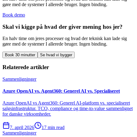
gøre med de systemer I allerede bruger. Ingen binding.
Book demo
Skal vi kigge på hvad der giver mening hos jer?
En halv time om jeres processer og hvad der teknisk kan lade sig
gøre med de systemer I allerede bruger. Ingen binding.
Book 30 minutter
Se hvad vi bygger
Relaterede artikler
Sammenligninger
Azure OpenAI vs. Agent360: Generel AI vs. Specialiseret
Azure OpenAI vs Agent360: Generel AI-platform vs. specialiseret
salgsinfrastruktur. TCO, compliance og time-to-value sammenlignet
for danske virksomheder.
7. april 2026
17 min read
Sammenligninger