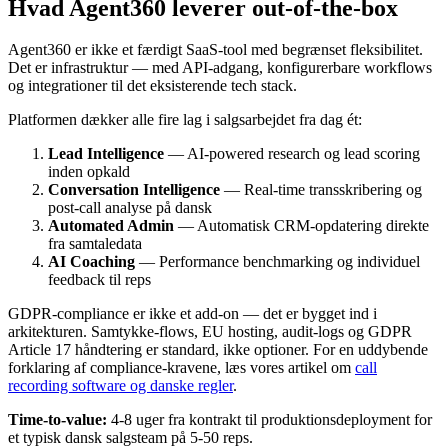
Hvad Agent360 leverer out-of-the-box
Agent360 er ikke et færdigt SaaS-tool med begrænset fleksibilitet.
Det er infrastruktur — med API-adgang, konfigurerbare workflows
og integrationer til det eksisterende tech stack.
Platformen dækker alle fire lag i salgsarbejdet fra dag ét:
Lead Intelligence
— AI-powered research og lead scoring
inden opkald
Conversation Intelligence
— Real-time transskribering og
post-call analyse på dansk
Automated Admin
— Automatisk CRM-opdatering direkte
fra samtaledata
AI Coaching
— Performance benchmarking og individuel
feedback til reps
GDPR-compliance er ikke et add-on — det er bygget ind i
arkitekturen. Samtykke-flows, EU hosting, audit-logs og GDPR
Article 17 håndtering er standard, ikke optioner. For en uddybende
forklaring af compliance-kravene, læs vores artikel om
call
recording software og danske regler
.
Time-to-value:
4-8 uger fra kontrakt til produktionsdeployment for
et typisk dansk salgsteam på 5-50 reps.