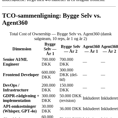
TCO-sammenligning: Bygge Selv vs.
Agent360
Total Cost of Ownership — Bygge Selv vs. Agent360 (dansk
salgsteam, 10 reps, år 1 og år 2)
Bygge
Bygge Selv
Agent360
Agent360
Dimension
Selv —
— År 2
— År 1
— År 2
År 1
Senior AI/ML
700.000
700.000
—
—
Engineer
DKK
DKK
300.000
600.000
Frontend Developer
DKK (del-
—
—
DKK
tid)
DevOps /
200.000
150.000
—
—
Infrastructure
DKK
DKK
GDPR-rådgivning +
300.000
50.000 DKK
Inkluderet
Inkluderet
implementation
DKK
(revision)
API-omkostninger
30.000
36.000 DKK
Inkluderet
Inkluderet
(Whisper, GPT-4o)
DKK
60.000