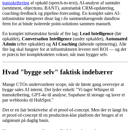
transskribering
af opkald (speech-to-text), AI-analyse af samtaler
(sentiment, objections, BANT), automatisk CRM-opdatering,
coaching-feedback og pipeline-forecasting. En komplet sales AI-
infrastruktur integrerer disse lag i én sammenhængende dataflow
frem for at binde isolerede point-solutions sammen manuelt.
En komplet infrastruktur består af fire lag:
Lead Intelligence
(før
opkaldet),
Conversation Intelligence
(under opkaldet),
Automated
Admin
(efter opkaldet) og
AI Coaching
(løbende optimering). Alle
fire lag skal fungere for at infrastrukturen leverer reel ROI — og det
er præcis her kompleksiteten vokser, når man bygger selv.
Hvad "bygge selv" faktisk indebærer
Mange CTOs undervurderer scope, når de første gang overvejer at
bygge sales AI internt. Det lyder enkelt: "Vi tager Whisper til
transskribering, GPT-4o til analyse, Supabase til storage og laver et
par webhooks til HubSpot."
Det er en fair beskrivelse af et proof-of-concept. Men der er langt fra
et proof-of-concept til en production-klar platform der bruges af et
salgsteam på daglig basis.