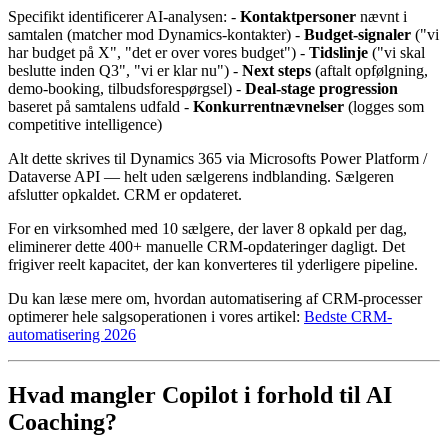
Specifikt identificerer AI-analysen: -
Kontaktpersoner
nævnt i
samtalen (matcher mod Dynamics-kontakter) -
Budget-signaler
("vi
har budget på X", "det er over vores budget") -
Tidslinje
("vi skal
beslutte inden Q3", "vi er klar nu") -
Next steps
(aftalt opfølgning,
demo-booking, tilbudsforespørgsel) -
Deal-stage progression
baseret på samtalens udfald -
Konkurrentnævnelser
(logges som
competitive intelligence)
Alt dette skrives til Dynamics 365 via Microsofts Power Platform /
Dataverse API — helt uden sælgerens indblanding. Sælgeren
afslutter opkaldet. CRM er opdateret.
For en virksomhed med 10 sælgere, der laver 8 opkald per dag,
eliminerer dette 400+ manuelle CRM-opdateringer dagligt. Det
frigiver reelt kapacitet, der kan konverteres til yderligere pipeline.
Du kan læse mere om, hvordan automatisering af CRM-processer
optimerer hele salgsoperationen i vores artikel:
Bedste CRM-
automatisering 2026
Hvad mangler Copilot i forhold til AI
Coaching?