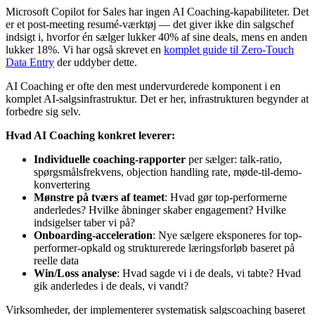
Microsoft Copilot for Sales har ingen AI Coaching-kapabiliteter. Det
er et post-meeting resumé-værktøj — det giver ikke din salgschef
indsigt i, hvorfor én sælger lukker 40% af sine deals, mens en anden
lukker 18%. Vi har også skrevet en
komplet guide til Zero-Touch
Data Entry
der uddyber dette.
AI Coaching er ofte den mest undervurderede komponent i en
komplet AI-salgsinfrastruktur. Det er her, infrastrukturen begynder at
forbedre sig selv.
Hvad AI Coaching konkret leverer:
Individuelle coaching-rapporter
per sælger: talk-ratio,
spørgsmålsfrekvens, objection handling rate, møde-til-demo-
konvertering
Mønstre på tværs af teamet
: Hvad gør top-performerne
anderledes? Hvilke åbninger skaber engagement? Hvilke
indsigelser taber vi på?
Onboarding-acceleration
: Nye sælgere eksponeres for top-
performer-opkald og strukturerede læringsforløb baseret på
reelle data
Win/Loss analyse
: Hvad sagde vi i de deals, vi tabte? Hvad
gik anderledes i de deals, vi vandt?
Virksomheder, der implementerer systematisk salgscoaching baseret