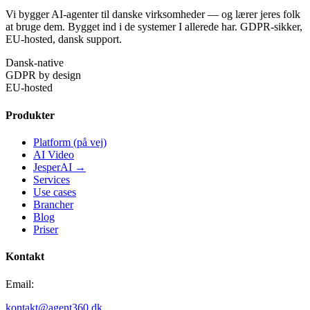
Vi bygger AI-agenter til danske virksomheder — og lærer jeres folk
at bruge dem. Bygget ind i de systemer I allerede har. GDPR-sikker,
EU-hosted, dansk support.
Dansk-native
GDPR by design
EU-hosted
Produkter
Platform (på vej)
AI Video
JesperAI →
Services
Use cases
Brancher
Blog
Priser
Kontakt
Email:
kontakt@agent360.dk