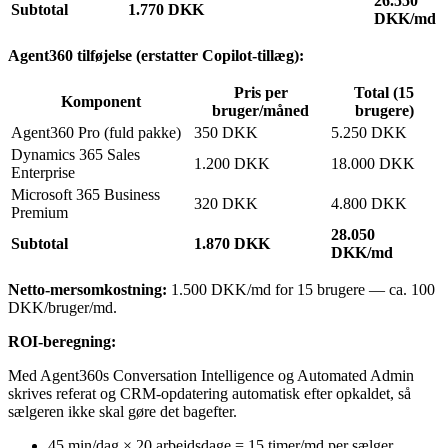
26.550
Subtotal
1.770 DKK
DKK/md
Agent360 tilføjelse (erstatter Copilot-tillæg):
Pris per
Total (15
Komponent
bruger/måned
brugere)
Agent360 Pro (fuld pakke)
350 DKK
5.250 DKK
Dynamics 365 Sales
1.200 DKK
18.000 DKK
Enterprise
Microsoft 365 Business
320 DKK
4.800 DKK
Premium
28.050
Subtotal
1.870 DKK
DKK/md
Netto-mersomkostning:
1.500 DKK/md for 15 brugere — ca. 100
DKK/bruger/md.
ROI-beregning:
Med Agent360s Conversation Intelligence og Automated Admin
skrives referat og CRM-opdatering automatisk efter opkaldet, så
sælgeren ikke skal gøre det bagefter.
45 min/dag × 20 arbejdsdage = 15 timer/md per sælger