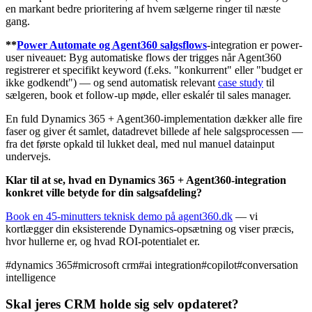
en markant bedre prioritering af hvem sælgerne ringer til næste
gang.
**
Power Automate og Agent360 salgsflows
-integration er power-
user niveauet: Byg automatiske flows der trigges når Agent360
registrerer et specifikt keyword (f.eks. "konkurrent" eller "budget er
ikke godkendt") — og send automatisk relevant
case study
til
sælgeren, book et follow-up møde, eller eskalér til sales manager.
En fuld Dynamics 365 + Agent360-implementation dækker alle fire
faser og giver ét samlet, datadrevet billede af hele salgsprocessen —
fra det første opkald til lukket deal, med nul manuel datainput
undervejs.
Klar til at se, hvad en Dynamics 365 + Agent360-integration
konkret ville betyde for din salgsafdeling?
Book en 45-minutters teknisk demo på agent360.dk
— vi
kortlægger din eksisterende Dynamics-opsætning og viser præcis,
hvor hullerne er, og hvad ROI-potentialet er.
#
dynamics 365
#
microsoft crm
#
ai integration
#
copilot
#
conversation
intelligence
Skal jeres CRM holde sig selv opdateret?