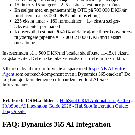
15 timer × 15 sælgere = 225 ekstra salgstimer per måned
En sælger med en gennemsnitlig OTE på 700.000 DKK/år
producerer ca. 58.000 DKK/md i omsætning
225 ekstra timer ÷ 160 normaltimer = 1,4 ekstra sælger-
ækvivalenter per måned
Konservativt estimat: 30-40% af de frigjorte timer konverteres
til yderligere pipeline = 17.000-23.000 DKK/md i ekstra
omsætning
Investeringen på 1.500 DKK/md betaler sig tilbage 11-15x i ekstra
salgskapacitet. Det er ikke raketvidenskab — det er infrastruktur.
Vil du se, hvad du kan forvente at spare med
JesperAIs AI Voice
Agent
som outreach-komponent oven i Dynamics 365-stacken? De
to løsninger komplementerer hinanden i en fuld AI Sales
Infrastructure.
Relaterede CRM-artikler:
-
HubSpot CRM Automatisering 2026
-
HubSpot AI Integration Guide 2026
-
HubSpot Integration Guide:
Log Opkald
FAQ: Dynamics 365 AI Integration