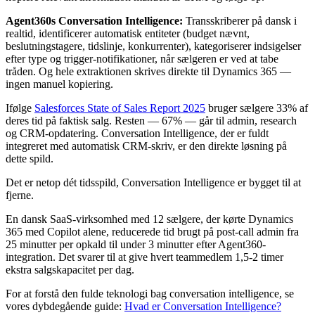
Agent360s Conversation Intelligence:
Transskriberer på dansk i
realtid, identificerer automatisk entiteter (budget nævnt,
beslutningstagere, tidslinje, konkurrenter), kategoriserer indsigelser
efter type og trigger-notifikationer, når sælgeren er ved at tabe
tråden. Og hele extraktionen skrives direkte til Dynamics 365 —
ingen manuel kopiering.
Ifølge
Salesforces State of Sales Report 2025
bruger sælgere 33% af
deres tid på faktisk salg. Resten — 67% — går til admin, research
og CRM-opdatering. Conversation Intelligence, der er fuldt
integreret med automatisk CRM-skriv, er den direkte løsning på
dette spild.
Det er netop dét tidsspild, Conversation Intelligence er bygget til at
fjerne.
En dansk SaaS-virksomhed med 12 sælgere, der kørte Dynamics
365 med Copilot alene, reducerede tid brugt på post-call admin fra
25 minutter per opkald til under 3 minutter efter Agent360-
integration. Det svarer til at give hvert teammedlem 1,5-2 timer
ekstra salgskapacitet per dag.
For at forstå den fulde teknologi bag conversation intelligence, se
vores dybdegående guide:
Hvad er Conversation Intelligence?