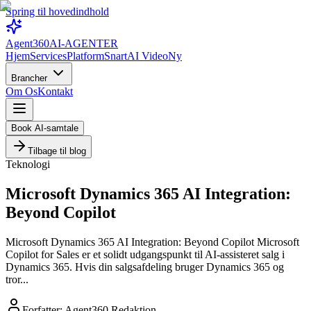
Spring til hovedindhold
Agent360
AI-AGENTER
Hjem
Services
Platform
Snart
AI Video
Ny
Brancher
Om Os
Kontakt
Book AI-samtale
Tilbage til blog
Teknologi
Microsoft Dynamics 365 AI Integration:
Beyond Copilot
Microsoft Dynamics 365 AI Integration: Beyond Copilot Microsoft
Copilot for Sales er et solidt udgangspunkt til AI-assisteret salg i
Dynamics 365. Hvis din salgsafdeling bruger Dynamics 365 og
tror...
Forfatter:
Agent360 Redaktion