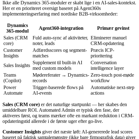
Ikke alle Dynamics 365-moduler er skabt lige i en AI-sales-kontekst.
Her er en prioriteret oversigt baseret på Agent360s
implementeringserfaring med nordiske B2B-virksomheder:
Dynamics
Agent360-integration
Primær gevinst
365-modul
Sales (CRM
Fuld auto-sync af aktiviteter,
Eliminerer manuel
core)
noter, leads
CRM-opdatering
Customer
Adfærdsscores og segment-
Præcis ICP-
Insights
matches
prioritering
Supplement til built-in AI
Conversation
Sales Insights
med custom models
intelligence layer
Teams
Mødereferater → Dynamics-
Zero-touch post-møde
(Copilot)
records
workflow
Power
Trigger-baserede flows på
Automatiske next-step
Automate
AI-events
actions
Sales (CRM core)
er det naturlige startpunkt — her skabes den
umiddelbare ROI. Automated Admin er typisk den fase, der
aktiveres først, og teams mærker ofte en markant reduktion i CRM-
opdateringstid allerede i de første uger efter go-live.
Customer Insights
giver det næste løft: AI-genererede lead scores
baseret på faktisk samtalemønstre (ikke bare firmografisk data) giver