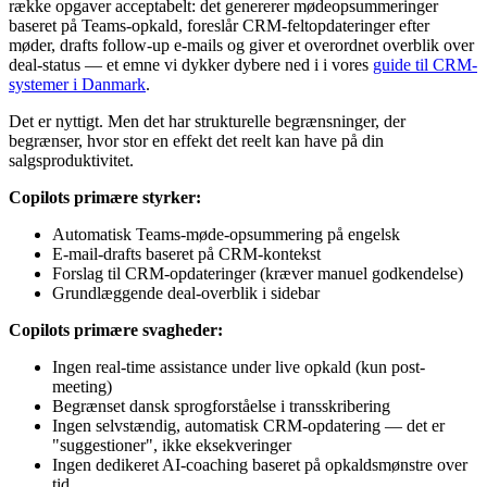
række opgaver acceptabelt: det genererer mødeopsummeringer
baseret på Teams-opkald, foreslår CRM-feltopdateringer efter
møder, drafts follow-up e-mails og giver et overordnet overblik over
deal-status — et emne vi dykker dybere ned i i vores
guide til CRM-
systemer i Danmark
.
Det er nyttigt. Men det har strukturelle begrænsninger, der
begrænser, hvor stor en effekt det reelt kan have på din
salgsproduktivitet.
Copilots primære styrker:
Automatisk Teams-møde-opsummering på engelsk
E-mail-drafts baseret på CRM-kontekst
Forslag til CRM-opdateringer (kræver manuel godkendelse)
Grundlæggende deal-overblik i sidebar
Copilots primære svagheder:
Ingen real-time assistance under live opkald (kun post-
meeting)
Begrænset dansk sprogforståelse i transskribering
Ingen selvstændig, automatisk CRM-opdatering — det er
"suggestioner", ikke eksekveringer
Ingen dedikeret AI-coaching baseret på opkaldsmønstre over
tid