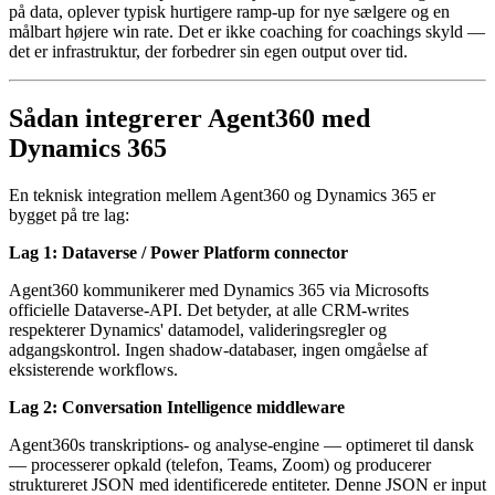
på data, oplever typisk hurtigere ramp-up for nye sælgere og en
målbart højere win rate. Det er ikke coaching for coachings skyld —
det er infrastruktur, der forbedrer sin egen output over tid.
Sådan integrerer Agent360 med
Dynamics 365
En teknisk integration mellem Agent360 og Dynamics 365 er
bygget på tre lag:
Lag 1: Dataverse / Power Platform connector
Agent360 kommunikerer med Dynamics 365 via Microsofts
officielle Dataverse-API. Det betyder, at alle CRM-writes
respekterer Dynamics' datamodel, valideringsregler og
adgangskontrol. Ingen shadow-databaser, ingen omgåelse af
eksisterende workflows.
Lag 2: Conversation Intelligence middleware
Agent360s transkriptions- og analyse-engine — optimeret til dansk
— processerer opkald (telefon, Teams, Zoom) og producerer
struktureret JSON med identificerede entiteter. Denne JSON er input