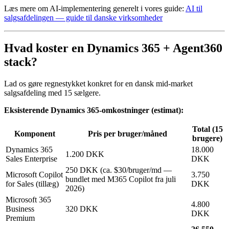
Læs mere om AI-implementering generelt i vores guide:
AI til
salgsafdelingen — guide til danske virksomheder
Hvad koster en Dynamics 365 + Agent360
stack?
Lad os gøre regnestykket konkret for en dansk mid-market
salgsafdeling med 15 sælgere.
Eksisterende Dynamics 365-omkostninger (estimat):
Total (15
Komponent
Pris per bruger/måned
brugere)
Dynamics 365
18.000
1.200 DKK
Sales Enterprise
DKK
250 DKK (ca. $30/bruger/md —
Microsoft Copilot
3.750
bundlet med M365 Copilot fra juli
for Sales (tillæg)
DKK
2026)
Microsoft 365
4.800
Business
320 DKK
DKK
Premium