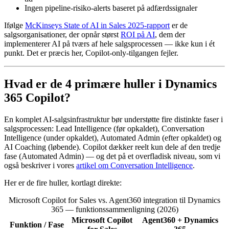
Ingen pipeline-risiko-alerts baseret på adfærdssignaler
Ifølge
McKinseys State of AI in Sales 2025-rapport
er de
salgsorganisationer, der opnår størst
ROI på AI
, dem der
implementerer AI på tværs af hele salgsprocessen — ikke kun i ét
punkt. Det er præcis her, Copilot-only-tilgangen fejler.
Hvad er de 4 primære huller i Dynamics
365 Copilot?
En komplet AI-salgsinfrastruktur bør understøtte fire distinkte faser i
salgsprocessen: Lead Intelligence (før opkaldet), Conversation
Intelligence (under opkaldet), Automated Admin (efter opkaldet) og
AI Coaching (løbende). Copilot dækker reelt kun dele af den tredje
fase (Automated Admin) — og det på et overfladisk niveau, som vi
også beskriver i vores
artikel om Conversation Intelligence
.
Her er de fire huller, kortlagt direkte:
Microsoft Copilot for Sales vs. Agent360 integration til Dynamics
365 — funktionssammenligning (2026)
Microsoft Copilot
Agent360 + Dynamics
Funktion / Fase