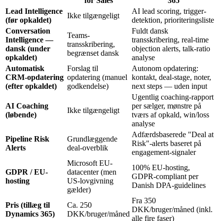
for Sales
365
Lead Intelligence
AI lead scoring, trigger-
Ikke tilgængeligt
(før opkaldet)
detektion, prioriteringsliste
Conversation
Fuldt dansk
Teams-
Intelligence —
transskribering, real-time
transskribering,
dansk (under
objection alerts, talk-ratio
begrænset dansk
opkaldet)
analyse
Automatisk
Forslag til
Autonom opdatering:
CRM-opdatering
opdatering (manuel
kontakt, deal-stage, noter,
(efter opkaldet)
godkendelse)
next steps — uden input
Ugentlig coaching-rapport
AI Coaching
per sælger, mønstre på
Ikke tilgængeligt
(løbende)
tværs af opkald, win/loss
analyse
Adfærdsbaserede "Deal at
Pipeline Risk
Grundlæggende
Risk"-alerts baseret på
Alerts
deal-overblik
engagement-signaler
Microsoft EU-
100% EU-hosting,
GDPR / EU-
datacenter (men
GDPR-compliant per
hosting
US-lovgivning
Danish DPA-guidelines
gælder)
Fra 350
Pris (tillæg til
Ca. 250
DKK/bruger/måned (inkl.
Dynamics 365)
DKK/bruger/måned
alle fire faser)