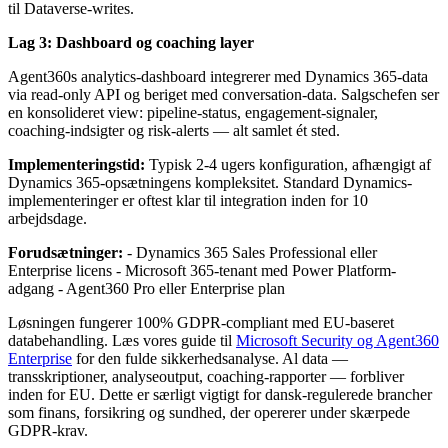
til Dataverse-writes.
Lag 3: Dashboard og coaching layer
Agent360s analytics-dashboard integrerer med Dynamics 365-data
via read-only API og beriget med conversation-data. Salgschefen ser
en konsolideret view: pipeline-status, engagement-signaler,
coaching-indsigter og risk-alerts — alt samlet ét sted.
Implementeringstid:
Typisk 2-4 ugers konfiguration, afhængigt af
Dynamics 365-opsætningens kompleksitet. Standard Dynamics-
implementeringer er oftest klar til integration inden for 10
arbejdsdage.
Forudsætninger:
- Dynamics 365 Sales Professional eller
Enterprise licens - Microsoft 365-tenant med Power Platform-
adgang - Agent360 Pro eller Enterprise plan
Løsningen fungerer 100% GDPR-compliant med EU-baseret
databehandling. Læs vores guide til
Microsoft Security og Agent360
Enterprise
for den fulde sikkerhedsanalyse. Al data —
transskriptioner, analyseoutput, coaching-rapporter — forbliver
inden for EU. Dette er særligt vigtigt for dansk-regulerede brancher
som finans, forsikring og sundhed, der opererer under skærpede
GDPR-krav.