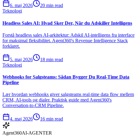
6. maj 2026
20 min read
Teknologi
Headless Sales AI: Hvad Sker Der, Når du Adskiller Intelligens
Forstå headless sales AI-arkitektur: Adskil AI-intelligens fra interface
for maksimal fleksibilitet. Agent360's Revenue Intelligence Stack
forklaret.
5. maj 2026
18 min read
Teknologi
Webhooks for Salgsteams: Sådan Bygger Du Real-Time Data
Pipeline
Lær hvordan webhooks giver salgsteams real-time data flow mellem
CRM, AI-tools og dialer. Praktisk guide med Agent360's
Conversation-to-CRM Pipeline.
4. maj 2026
16 min read
Agent360
AI-AGENTER