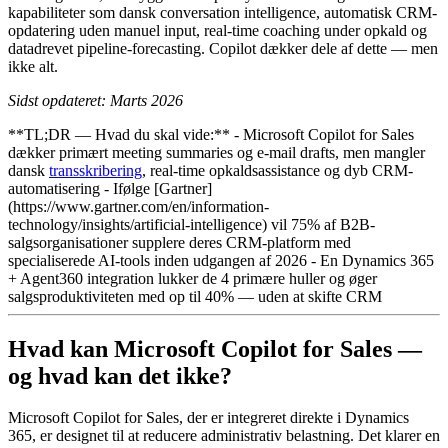
kapabiliteter som dansk conversation intelligence, automatisk CRM-
opdatering uden manuel input, real-time coaching under opkald og
datadrevet pipeline-forecasting. Copilot dækker dele af dette — men
ikke alt.
Sidst opdateret: Marts 2026
**TL;DR — Hvad du skal vide:** - Microsoft Copilot for Sales
dækker primært meeting summaries og e-mail drafts, men mangler
dansk
transskribering
, real-time opkaldsassistance og dyb CRM-
automatisering - Ifølge [Gartner]
(https://www.gartner.com/en/information-
technology/insights/artificial-intelligence) vil 75% af B2B-
salgsorganisationer supplere deres CRM-platform med
specialiserede AI-tools inden udgangen af 2026 - En Dynamics 365
+ Agent360 integration lukker de 4 primære huller og øger
salgsproduktiviteten med op til 40% — uden at skifte CRM
Hvad kan Microsoft Copilot for Sales —
og hvad kan det ikke?
Microsoft Copilot for Sales, der er integreret direkte i Dynamics
365, er designet til at reducere administrativ belastning. Det klarer en