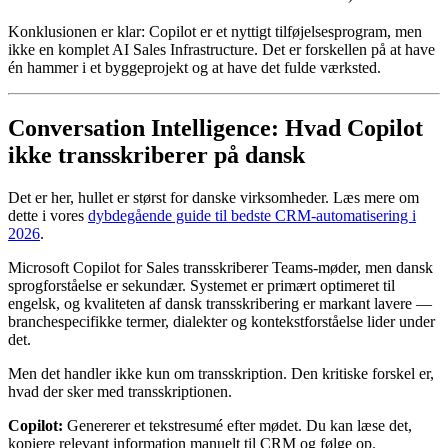
Konklusionen er klar: Copilot er et nyttigt tilføjelsesprogram, men
ikke en komplet AI Sales Infrastructure. Det er forskellen på at have
én hammer i et byggeprojekt og at have det fulde værksted.
Conversation Intelligence: Hvad Copilot
ikke transskriberer på dansk
Det er her, hullet er størst for danske virksomheder. Læs mere om
dette i vores
dybdegående guide til bedste CRM-automatisering i
2026
.
Microsoft Copilot for Sales transskriberer Teams-møder, men dansk
sprogforståelse er sekundær. Systemet er primært optimeret til
engelsk, og kvaliteten af dansk transskribering er markant lavere —
branchespecifikke termer, dialekter og kontekstforståelse lider under
det.
Men det handler ikke kun om transskription. Den kritiske forskel er,
hvad der sker med transskriptionen.
Copilot:
Genererer et tekstresumé efter mødet. Du kan læse det,
kopiere relevant information manuelt til CRM og følge op.