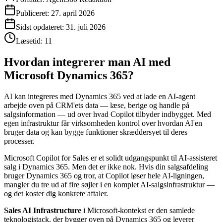
Publiceret:
27. april 2026
Sidst opdateret:
31. juli 2026
Læsetid:
11
Hvordan integrerer man AI med
Microsoft Dynamics 365?
AI kan integreres med Dynamics 365 ved at lade en AI-agent
arbejde oven på CRM'ets data — læse, berige og handle på
salgsinformation — ud over hvad Copilot tilbyder indbygget. Med
egen infrastruktur får virksomheden kontrol over hvordan AI'en
bruger data og kan bygge funktioner skræddersyet til deres
processer.
Microsoft Copilot for Sales er et solidt udgangspunkt til AI-assisteret
salg i Dynamics 365. Men det er ikke nok. Hvis din salgsafdeling
bruger Dynamics 365 og tror, at Copilot løser hele AI-ligningen,
mangler du tre ud af fire søjler i en komplet AI-salgsinfrastruktur —
og det koster dig konkrete aftaler.
Sales AI Infrastructure
i Microsoft-kontekst er den samlede
teknologistack, der bygger oven på Dynamics 365 og leverer