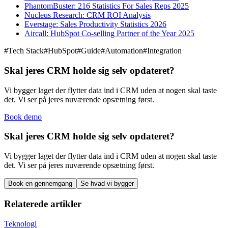
PhantomBuster: 216 Statistics For Sales Reps 2025
Nucleus Research: CRM ROI Analysis
Everstage: Sales Productivity Statistics 2026
Aircall: HubSpot Co-selling Partner of the Year 2025
#
Tech Stack
#
HubSpot
#
Guide
#
Automation
#
Integration
Skal jeres CRM holde sig selv opdateret?
Vi bygger laget der flytter data ind i CRM uden at nogen skal taste
det. Vi ser på jeres nuværende opsætning først.
Book demo
Skal jeres CRM holde sig selv opdateret?
Vi bygger laget der flytter data ind i CRM uden at nogen skal taste
det. Vi ser på jeres nuværende opsætning først.
Book en gennemgang
Se hvad vi bygger
Relaterede artikler
Teknologi