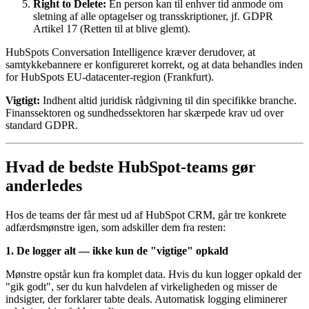
Right to Delete:
En person kan til enhver tid anmode om
sletning af alle optagelser og transskriptioner, jf. GDPR
Artikel 17 (Retten til at blive glemt).
HubSpots Conversation Intelligence kræver derudover, at
samtykkebannere er konfigureret korrekt, og at data behandles inden
for HubSpots EU-datacenter-region (Frankfurt).
Vigtigt:
Indhent altid juridisk rådgivning til din specifikke branche.
Finanssektoren og sundhedssektoren har skærpede krav ud over
standard GDPR.
Hvad de bedste HubSpot-teams gør
anderledes
Hos de teams der får mest ud af HubSpot CRM, går tre konkrete
adfærdsmønstre igen, som adskiller dem fra resten:
1. De logger alt — ikke kun de "vigtige" opkald
Mønstre opstår kun fra komplet data. Hvis du kun logger opkald der
"gik godt", ser du kun halvdelen af virkeligheden og misser de
indsigter, der forklarer tabte deals. Automatisk logging eliminerer