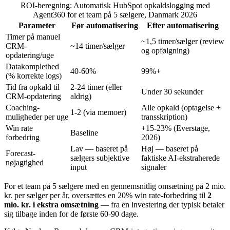
ROI-beregning: Automatisk HubSpot opkaldslogging med
Agent360 for et team på 5 sælgere, Danmark 2026
Parameter
Før automatisering
Efter automatisering
Timer på manuel
~1,5 timer/sælger (review
CRM-
~14 timer/sælger
og opfølgning)
opdatering/uge
Datakomplethed
40-60%
99%+
(% korrekte logs)
Tid fra opkald til
2-24 timer (eller
Under 30 sekunder
CRM-opdatering
aldrig)
Coaching-
Alle opkald (optagelse +
1-2 (via memoer)
muligheder per uge
transskription)
Win rate
+15-23% (Everstage,
Baseline
forbedring
2026)
Lav — baseret på
Høj — baseret på
Forecast-
sælgers subjektive
faktiske AI-ekstraherede
nøjagtighed
input
signaler
For et team på 5 sælgere med en gennemsnitlig omsætning på 2 mio.
kr. per sælger per år, oversættes en 20% win rate-forbedring til
2
mio. kr. i ekstra omsætning
— fra en investering der typisk betaler
sig tilbage inden for de første 60-90 dage.