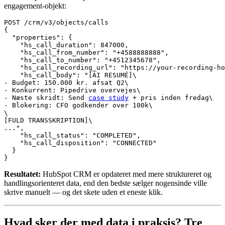
engagement-objekt:
POST /crm/v3/objects/calls

{

  "properties": {

    "hs_call_duration": 847000,

    "hs_call_from_number": "+4588888888",

    "hs_call_to_number": "+4512345678",

    "hs_call_recording_url": "https://your-recording-ho
    "hs_call_body": "[AI RESUMÉ]\

- Budget: 150.000 kr. afsat Q2\

- Konkurrent: Pipedrive overvejes\

- Næste skridt: Send 
case study
 + pris inden fredag\

- Blokering: CFO godkender over 100k\

\

[FULD TRANSSKRIPTION]\

...",

    "hs_call_status": "COMPLETED",

    "hs_call_disposition": "CONNECTED"

  }

Resultatet:
HubSpot CRM er opdateret med mere struktureret og
handlingsorienteret data, end den bedste sælger nogensinde ville
skrive manuelt — og det skete uden et eneste klik.
Hvad sker der med data i praksis? Tre