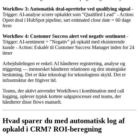
Workflow 3: Automatisk deal-oprettelse ved qualifying signal
-
Trigger: AI-analyse scorer opkaldet som "Qualified Lead" - Action:
Opret deal i HubSpot pipeline, sæt estimated close date = 60 dage
frem
Workflow 4: Customer Success alert ved negativ sentiment
-
Trigger: AI-sentiment = "Negativ" på opkald med eksisterende
kunde - Action: Eskalér til Customer Success Manager inden for 24
timer
Arbejdsdelingen er enkel: AI håndterer registrering, analyse og
triggering — mennesket håndterer relationen og den strategiske
beslutning. Det er ikke teknologi for teknologiens skyld. Det er
infrastruktur der frigiver tid.
Teams, der aktivt anvender Workflows i kombination med call
logging, oplever typisk kortere salgsprocesser end teams, der
håndterer disse flows manuelt.
Hvad sparer du med automatisk log af
opkald i CRM? ROI-beregning