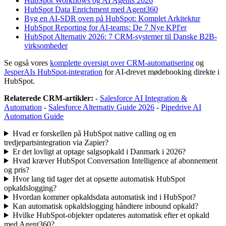
HubSpot Workflows og AI Agents 2026
HubSpot Data Enrichment med Agent360
Byg en AI-SDR oven på HubSpot: Komplet Arkitektur
HubSpot Reporting for AI-teams: De 7 Nye KPI'er
HubSpot Alternativ 2026: 7 CRM-systemer til Danske B2B-
virksomheder
Se også vores
komplette oversigt over CRM-automatisering
og
JesperAIs HubSpot-integration
for AI-drevet mødebooking direkte i
HubSpot.
Relaterede CRM-artikler:
-
Salesforce AI Integration &
Automation
-
Salesforce Alternativ Guide 2026
-
Pipedrive AI
Automation Guide
Hvad er forskellen på HubSpot native calling og en
tredjepartsintegration via Zapier?
Er det lovligt at optage salgsopkald i Danmark i 2026?
Hvad kræver HubSpot Conversation Intelligence af abonnement
og pris?
Hvor lang tid tager det at opsætte automatisk HubSpot
opkaldslogging?
Hvordan kommer opkaldsdata automatisk ind i HubSpot?
Kan automatisk opkaldslogging håndtere inbound opkald?
Hvilke HubSpot-objekter opdateres automatisk efter et opkald
med Agent360?