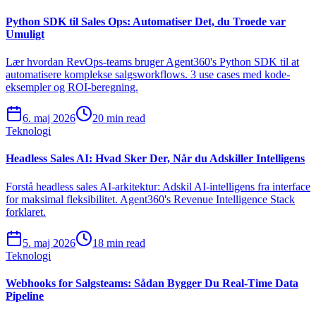
Python SDK til Sales Ops: Automatiser Det, du Troede var
Umuligt
Lær hvordan RevOps-teams bruger Agent360's Python SDK til at
automatisere komplekse salgsworkflows. 3 use cases med kode-
eksempler og ROI-beregning.
6. maj 2026
20 min read
Teknologi
Headless Sales AI: Hvad Sker Der, Når du Adskiller Intelligens
Forstå headless sales AI-arkitektur: Adskil AI-intelligens fra interface
for maksimal fleksibilitet. Agent360's Revenue Intelligence Stack
forklaret.
5. maj 2026
18 min read
Teknologi
Webhooks for Salgsteams: Sådan Bygger Du Real-Time Data
Pipeline