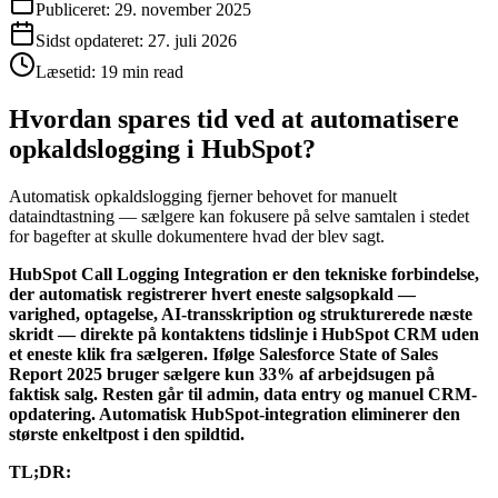
Publiceret:
29. november 2025
Sidst opdateret:
27. juli 2026
Læsetid:
19 min read
Hvordan spares tid ved at automatisere
opkaldslogging i HubSpot?
Automatisk opkaldslogging fjerner behovet for manuelt
dataindtastning — sælgere kan fokusere på selve samtalen i stedet
for bagefter at skulle dokumentere hvad der blev sagt.
HubSpot Call Logging Integration er den tekniske forbindelse,
der automatisk registrerer hvert eneste salgsopkald —
varighed, optagelse, AI-transskription og strukturerede næste
skridt — direkte på kontaktens tidslinje i HubSpot CRM uden
et eneste klik fra sælgeren. Ifølge Salesforce State of Sales
Report 2025 bruger sælgere kun 33% af arbejdsugen på
faktisk salg. Resten går til admin, data entry og manuel CRM-
opdatering. Automatisk HubSpot-integration eliminerer den
største enkeltpost i den spildtid.
TL;DR: