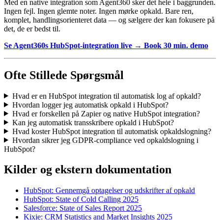
Med en native integration som Agent360 sker det hele i baggrunden.
Ingen fejl. Ingen glemte noter. Ingen mørke opkald. Bare ren,
komplet, handlingsorienteret data — og sælgere der kan fokusere på
det, de er bedst til.
Se Agent360s HubSpot-integration live → Book 30 min. demo
Ofte Stillede Spørgsmål
Hvad er en HubSpot integration til automatisk log af opkald?
Hvordan logger jeg automatisk opkald i HubSpot?
Hvad er forskellen på Zapier og native HubSpot integration?
Kan jeg automatisk transskribere opkald i HubSpot?
Hvad koster HubSpot integration til automatisk opkaldslogning?
Hvordan sikrer jeg GDPR-compliance ved opkaldslogning i
HubSpot?
Kilder og ekstern dokumentation
HubSpot: Gennemgå optagelser og udskrifter af opkald
HubSpot: State of Cold Calling 2025
Salesforce: State of Sales Report 2025
Kixie: CRM Statistics and Market Insights 2025