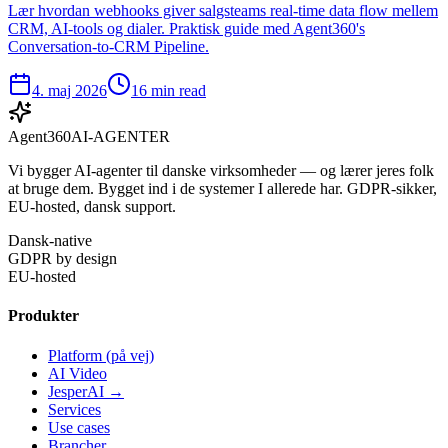
Lær hvordan webhooks giver salgsteams real-time data flow mellem
CRM, AI-tools og dialer. Praktisk guide med Agent360's
Conversation-to-CRM Pipeline.
4. maj 2026
16 min read
Agent360
AI-AGENTER
Vi bygger AI-agenter til danske virksomheder — og lærer jeres folk
at bruge dem. Bygget ind i de systemer I allerede har. GDPR-sikker,
EU-hosted, dansk support.
Dansk-native
GDPR by design
EU-hosted
Produkter
Platform (på vej)
AI Video
JesperAI →
Services
Use cases
Brancher