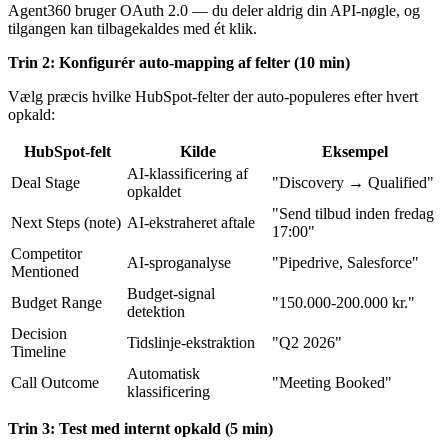
Agent360 bruger OAuth 2.0 — du deler aldrig din API-nøgle, og
tilgangen kan tilbagekaldes med ét klik.
Trin 2: Konfigurér auto-mapping af felter (10 min)
Vælg præcis hvilke HubSpot-felter der auto-populeres efter hvert
opkald:
HubSpot-felt
Kilde
Eksempel
AI-klassificering af
Deal Stage
"Discovery → Qualified"
opkaldet
"Send tilbud inden fredag
Next Steps (note)
AI-ekstraheret aftale
17:00"
Competitor
AI-sproganalyse
"Pipedrive, Salesforce"
Mentioned
Budget-signal
Budget Range
"150.000-200.000 kr."
detektion
Decision
Tidslinje-ekstraktion
"Q2 2026"
Timeline
Automatisk
Call Outcome
"Meeting Booked"
klassificering
Trin 3: Test med internt opkald (5 min)