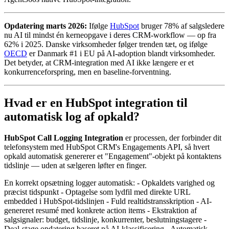
Opdatering marts 2026:
Ifølge
HubSpot
bruger 78% af salgsledere
nu AI til mindst én kerneopgave i deres CRM-workflow — op fra
62% i 2025. Danske virksomheder følger trenden tæt, og ifølge
OECD
er Danmark #1 i EU på AI-adoption blandt virksomheder.
Det betyder, at CRM-integration med AI ikke længere er et
konkurrenceforspring, men en baseline-forventning.
Hvad er en HubSpot integration til
automatisk log af opkald?
HubSpot Call Logging Integration
er processen, der forbinder dit
telefonsystem med HubSpot CRM's Engagements API, så hvert
opkald automatisk genererer et "Engagement"-objekt på kontaktens
tidslinje — uden at sælgeren løfter en finger.
En korrekt opsætning logger automatisk: - Opkaldets varighed og
præcist tidspunkt - Optagelse som lydfil med direkte URL
embedded i HubSpot-tidslinjen - Fuld realtidstransskription - AI-
genereret resumé med konkrete action items - Ekstraktion af
salgsignaler: budget, tidslinje, konkurrenter, beslutningstagere -
Deal-stage opdatering baseret på AI-klassificering - Automatisk