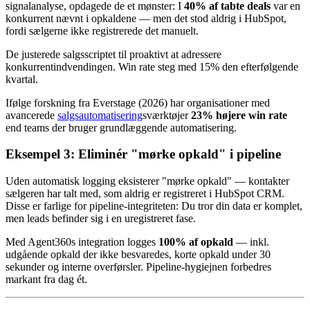
signalanalyse, opdagede de et mønster: I
40% af tabte deals
var en
konkurrent nævnt i opkaldene — men det stod aldrig i HubSpot,
fordi sælgerne ikke registrerede det manuelt.
De justerede salgsscriptet til proaktivt at adressere
konkurrentindvendingen. Win rate steg med 15% den efterfølgende
kvartal.
Ifølge forskning fra Everstage (2026) har organisationer med
avancerede
salgsautomatisering
sværktøjer
23% højere win rate
end teams der bruger grundlæggende automatisering.
Eksempel 3: Eliminér "mørke opkald" i pipeline
Uden automatisk logging eksisterer "mørke opkald" — kontakter
sælgeren har talt med, som aldrig er registreret i HubSpot CRM.
Disse er farlige for pipeline-integriteten: Du tror din data er komplet,
men leads befinder sig i en uregistreret fase.
Med Agent360s integration logges
100% af opkald
— inkl.
udgående opkald der ikke besvaredes, korte opkald under 30
sekunder og interne overførsler. Pipeline-hygiejnen forbedres
markant fra dag ét.