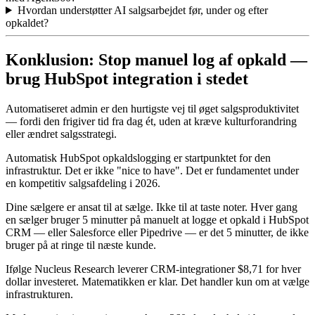
Hvordan understøtter AI salgsarbejdet før, under og efter
opkaldet?
Konklusion: Stop manuel log af opkald —
brug HubSpot integration i stedet
Automatiseret admin er den hurtigste vej til øget salgsproduktivitet
— fordi den frigiver tid fra dag ét, uden at kræve kulturforandring
eller ændret salgsstrategi.
Automatisk HubSpot opkaldslogging er startpunktet for den
infrastruktur. Det er ikke "nice to have". Det er fundamentet under
en kompetitiv salgsafdeling i 2026.
Dine sælgere er ansat til at sælge. Ikke til at taste noter. Hver gang
en sælger bruger 5 minutter på manuelt at logge et opkald i HubSpot
CRM — eller Salesforce eller Pipedrive — er det 5 minutter, de ikke
bruger på at ringe til næste kunde.
Ifølge Nucleus Research leverer CRM-integrationer $8,71 for hver
dollar investeret. Matematikken er klar. Det handler kun om at vælge
infrastrukturen.