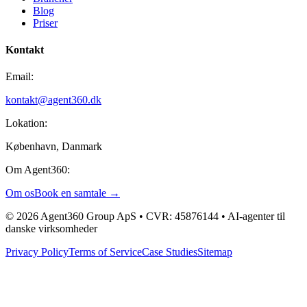
Blog
Priser
Kontakt
Email:
kontakt@agent360.dk
Lokation:
København, Danmark
Om Agent360:
Om os
Book en samtale →
© 2026 Agent360 Group ApS • CVR: 45876144 • AI-agenter til
danske virksomheder
Privacy Policy
Terms of Service
Case Studies
Sitemap