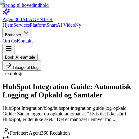
Spring til hovedindhold
Agent360
AI-AGENTER
Hjem
Services
Platform
Snart
AI Video
Ny
Brancher
Om Os
Kontakt
Book AI-samtale
Tilbage til blog
Teknologi
HubSpot Integration Guide: Automatisk
Logging af Opkald og Samtaler
HubSpot Integration/blog/hubspot-integration-guide-log-opkald
Guide: Sådan logger du opkald automatisk "Hvis det ikke står i
HubSpot, er det ikke sket." Det er mantraet i enhver mo...
Forfatter:
Agent360 Redaktion