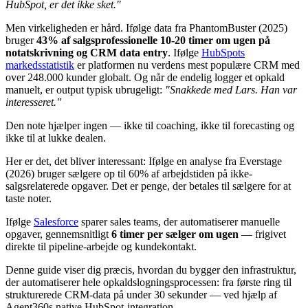
HubSpot, er det ikke sket."
Men virkeligheden er hård. Ifølge data fra PhantomBuster (2025)
bruger
43% af salgsprofessionelle 10-20 timer om ugen på
notatskrivning og CRM data entry
. Ifølge
HubSpots
markedsstatistik
er platformen nu verdens mest populære CRM med
over 248.000 kunder globalt. Og når de endelig logger et opkald
manuelt, er output typisk ubrugeligt:
"Snakkede med Lars. Han var
interesseret."
Den note hjælper ingen — ikke til coaching, ikke til forecasting og
ikke til at lukke dealen.
Her er det, det bliver interessant: Ifølge en analyse fra Everstage
(2026) bruger sælgere op til 60% af arbejdstiden på ikke-
salgsrelaterede opgaver. Det er penge, der betales til sælgere for at
taste noter.
Ifølge
Salesforce
sparer sales teams, der automatiserer manuelle
opgaver, gennemsnitligt
6 timer per sælger om ugen
— frigivet
direkte til pipeline-arbejde og kundekontakt.
Denne guide viser dig præcis, hvordan du bygger den infrastruktur,
der automatiserer hele opkaldslogningsprocessen: fra første ring til
strukturerede CRM-data på under 30 sekunder — ved hjælp af
Agent360s native HubSpot-integration.