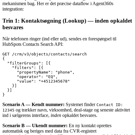
mekanismen bag. Her er det præcise dataflow i Agent360s
integration:
Trin 1: Kontaktsøgning (Lookup) — inden opkaldet
besvares
Når telefonen ringer (ind eller ud), sendes en forespørgsel til
HubSpots Contacts Search API:
GET /crm/v3/objects/contacts/search

{

  "filterGroups": [{

    "filters": [{

      "propertyName": "phone",

      "operator": "EQ",

      "value": "+4512345678"

    }]

  }]

Scenario A — Kendt nummer:
Systemet finder
Contact ID:
og trækker navn, virksomhed, deal-stage og seneste aktivitet
12345
ind i sælgerens interface,
inden
opkaldet besvares.
Scenario B — Ukendt nummer:
En ny kontakt oprettes
automatisk og beriges med data fra CVR-registret