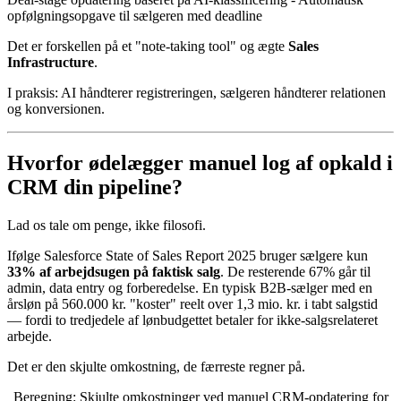
opfølgningsopgave til sælgeren med deadline
Det er forskellen på et "note-taking tool" og ægte
Sales
Infrastructure
.
I praksis: AI håndterer registreringen, sælgeren håndterer relationen
og konversionen.
Hvorfor ødelægger manuel log af opkald i
CRM din pipeline?
Lad os tale om penge, ikke filosofi.
Ifølge Salesforce State of Sales Report 2025 bruger sælgere kun
33% af arbejdsugen på faktisk salg
. De resterende 67% går til
admin, data entry og forberedelse. En typisk B2B-sælger med en
årsløn på 560.000 kr. "koster" reelt over 1,3 mio. kr. i tabt salgstid
— fordi to tredjedele af lønbudgettet betaler for ikke-salgsrelateret
arbejde.
Det er den skjulte omkostning, de færreste regner på.
Beregning: Skjulte omkostninger ved manuel CRM-opdatering for