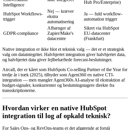
Hub Pro/Enterprise)
Intelligence
Nej — kræver
HubSpot Workflows-
Ja — fuld workflow-
ekstra
trigger
automation trigger
automatisering
Afhænger af
Sikret via HubSpot
GDPR-compliance
Zapier/Make's
EU-datacenter
datacentre
(Frankfurt)
Native integration er ikke blot et teknisk valg — det er et strategisk
valg om dataintegritet. Halvhjertet integration giver halvhjertet data,
og halvhjertet data giver fejlbehæftede forecast-beslutninger.
Aircall, der er kåret som HubSpots Co-selling Partner of the Year for
tredje år i træk (2025), tilbyder som Agent360 en native CTI-
integration — men mangler Agent360s AI-analyse til ekstraktion af
budget-signaler, konkurrenter og beslutningstagere direkte fra
transskriptionerne.
Hvordan virker en native HubSpot
integration til log af opkald teknisk?
For Sales Ops- og RevOps-teams er det afgørende at forstå