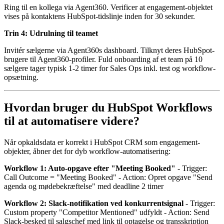
Ring til en kollega via Agent360. Verificer at engagement-objektet
vises på kontaktens HubSpot-tidslinje inden for 30 sekunder.
Trin 4: Udrulning til teamet
Invitér sælgerne via Agent360s dashboard. Tilknyt deres HubSpot-
brugere til Agent360-profiler. Fuld onboarding af et team på 10
sælgere tager typisk 1-2 timer for Sales Ops inkl. test og workflow-
opsætning.
Hvordan bruger du HubSpot Workflows
til at automatisere videre?
Når opkaldsdata er korrekt i HubSpot CRM som engagement-
objekter, åbner det for dyb workflow-automatisering:
Workflow 1: Auto-opgave efter "Meeting Booked"
- Trigger:
Call Outcome = "Meeting Booked" - Action: Opret opgave "Send
agenda og mødebekræftelse" med deadline 2 timer
Workflow 2: Slack-notifikation ved konkurrentsignal
- Trigger:
Custom property "Competitor Mentioned" udfyldt - Action: Send
Slack-besked til salgschef med link til optagelse og transskription