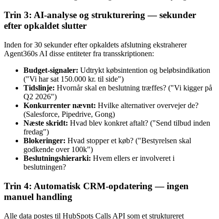
Trin 3: AI-analyse og strukturering — sekunder
efter opkaldet slutter
Inden for 30 sekunder efter opkaldets afslutning ekstraherer
Agent360s AI disse entiteter fra transskriptionen:
Budget-signaler:
Udtrykt købsintention og beløbsindikation
("Vi har sat 150.000 kr. til side")
Tidslinje:
Hvornår skal en beslutning træffes? ("Vi kigger på
Q2 2026")
Konkurrenter nævnt:
Hvilke alternativer overvejer de?
(Salesforce, Pipedrive, Gong)
Næste skridt:
Hvad blev konkret aftalt? ("Send tilbud inden
fredag")
Blokeringer:
Hvad stopper et køb? ("Bestyrelsen skal
godkende over 100k")
Beslutningshierarki:
Hvem ellers er involveret i
beslutningen?
Trin 4: Automatisk CRM-opdatering — ingen
manuel handling
Alle data postes til HubSpots Calls API som et struktureret