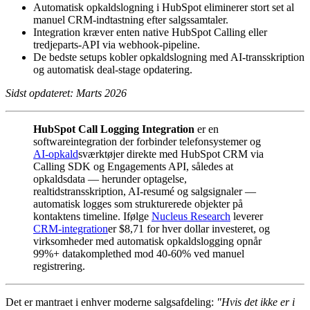
Automatisk opkaldslogning i HubSpot eliminerer stort set al
manuel CRM-indtastning efter salgssamtaler.
Integration kræver enten native HubSpot Calling eller
tredjeparts-API via webhook-pipeline.
De bedste setups kobler opkaldslogning med AI-transskription
og automatisk deal-stage opdatering.
Sidst opdateret: Marts 2026
HubSpot Call Logging Integration
er en
softwareintegration der forbinder telefonsystemer og
AI-opkald
sværktøjer direkte med HubSpot CRM via
Calling SDK og Engagements API, således at
opkaldsdata — herunder optagelse,
realtidstransskription, AI-resumé og salgsignaler —
automatisk logges som strukturerede objekter på
kontaktens timeline. Ifølge
Nucleus Research
leverer
CRM-integration
er $8,71 for hver dollar investeret, og
virksomheder med automatisk opkaldslogging opnår
99%+ datakomplethed mod 40-60% ved manuel
registrering.
Det er mantraet i enhver moderne salgsafdeling:
"Hvis det ikke er i