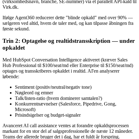
(virksomhedsnavn, branche, SE-nummer) via et parallelt API-kald til
Virk.dk.
Ifølge Agent360 reducerer dette "blinde opkald" med over 90% —
sælgeren ved altid, hvem de taler med, og kan tilpasse åbningen fra
første sekund.
Trin 2: Optagelse og realtidstransskription — under
opkaldet
Med HubSpot Conversation Intelligence aktiveret (kræver Sales
Hub Professional til $100/seat/md eller Enterprise til $150/seat/md)
optages og transskriberes opkaldet i realtid. AI'en analyserer
løbende:
Sentiment (positiv/neutral/negativ tone)
Nøgleord og emner
Talk/listen-ratio (hvem dominerer samtalen?)
Konkurrentnævnelser (Salesforce, Pipedrive, Gong,
Microsoft)
Prisindsigelser og budget-signaler
Avanceret AI call assistance ventes at forandre opkaldsprocessen
markant for en stor del af salgsprofessionelle de næste 12 måneder.
Teams der allerede bruger det i dag, har et fuldt år forspring.