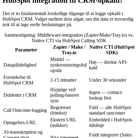
HubSpot integration til CRM-opkald?
Der er to fundamentalt forskellige tilgange til at logge opkald i
HubSpot CRM. Valget mellem dem afgør, om din data er troværdig
nok til at tage reelle beslutninger på.
Sammenligning: Middleware-integration (Zapier/Make/Tray.io) vs.
Native CTI via HubSpot Calling SDK
Zapier / Make /
Native CTI (HubSpot
Parameter
Tray.io
SDK)
Middel —
Høj — direkte API-
Datapålidelighed
synkroniseringsfejl
kald
opstår
Forsinkelse til
2-15 minutter
Under 30 sekunder
HubSpot CRM
Hyppige ved
Ingen — contact-
Dubletter i CRM
polling-baseret
lookup first
sync
Begrænset
Fuld — alle HubSpot
Call Outcome-logging
(fritekst)
standard outcomes
Ekstern URL
Embedded i HubSpot-
Optagelses-URL
(usikker)
tidslinje
AI-transskription og
Fuldt integreret (Sales
Conversation
Ikke integreret