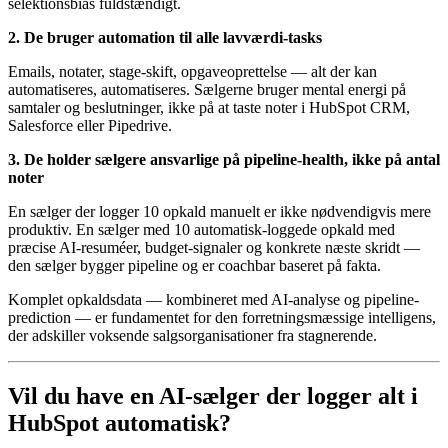
selektionsbias fuldstændigt.
2. De bruger automation til alle lavværdi-tasks
Emails, notater, stage-skift, opgaveoprettelse — alt der kan
automatiseres, automatiseres. Sælgerne bruger mental energi på
samtaler og beslutninger, ikke på at taste noter i HubSpot CRM,
Salesforce eller Pipedrive.
3. De holder sælgere ansvarlige på pipeline-health, ikke på antal
noter
En sælger der logger 10 opkald manuelt er ikke nødvendigvis mere
produktiv. En sælger med 10 automatisk-loggede opkald med
præcise AI-resuméer, budget-signaler og konkrete næste skridt —
den sælger bygger pipeline og er coachbar baseret på fakta.
Komplet opkaldsdata — kombineret med AI-analyse og pipeline-
prediction — er fundamentet for den forretningsmæssige intelligens,
der adskiller voksende salgsorganisationer fra stagnerende.
Vil du have en AI-sælger der logger alt i
HubSpot automatisk?