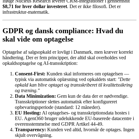
Ifølge Nucleus Research leverer CRM-integrationer i gennemsnit
$8,71 for hver dollar investeret
. Det er ikke filosofi. Det er
infrastruktur-matematik.
GDPR og dansk compliance: Hvad du
skal vide om optagelse
Optagelse af salgsopkald er lovligt i Danmark, men kræver korrekt
håndtering. Der er fem principper, der altid skal overholdes ved
opkaldsoptagelse og AI-transskription:
Consent-First:
Kunden skal informeres om optagelsen —
typisk via automatisk oplæsning ved opkaldets start:
"Dette
opkald kan blive optaget og transskriberet til kvalitetssikring
og træning."
Data Minimization:
Gem kun de data der er nødvendige.
Transskriptioner slettes automatisk efter konfigureret
opbevaringsperiode (standard: 12 måneder).
EU Hosting:
Al optagelses- og transskriptionsdata hostes i
EU. Agent360 bruger udelukkende EU-baserede datacentre i
overensstemmelse med GDPR Artikel 44-49.
Transparency:
Kunden ved altid, hvornår de optages. Ingen
skjult overvågning.