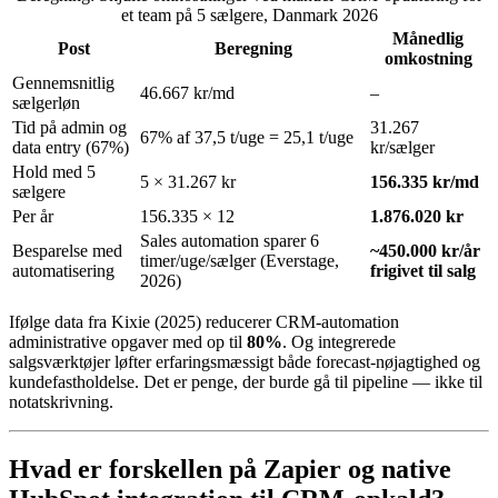
et team på 5 sælgere, Danmark 2026
Månedlig
Post
Beregning
omkostning
Gennemsnitlig
46.667 kr/md
–
sælgerløn
Tid på admin og
31.267
67% af 37,5 t/uge = 25,1 t/uge
data entry (67%)
kr/sælger
Hold med 5
5 × 31.267 kr
156.335 kr/md
sælgere
Per år
156.335 × 12
1.876.020 kr
Sales automation sparer 6
Besparelse med
~450.000 kr/år
timer/uge/sælger (Everstage,
automatisering
frigivet til salg
2026)
Ifølge data fra Kixie (2025) reducerer CRM-automation
administrative opgaver med op til
80%
. Og integrerede
salgsværktøjer løfter erfaringsmæssigt både forecast-nøjagtighed og
kundefastholdelse. Det er penge, der burde gå til pipeline — ikke til
notatskrivning.
Hvad er forskellen på Zapier og native