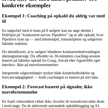
konkrete eksempler
Eksempel 1: Coaching på opkald du aldrig var med
til
En salgschef med et team på 8 sælgere kan nu søge direkte i
HubSpot på "konkurrent nævnt: Pipedrive" og se alle opkald, hvor
Pipedrive kom op — med tidsstempel, transskription og sælgerens
faktiske reaktion.
Du identificerer, at to sælgere håndterer konkurrentindvendingen
uhensigtsmæssigt. Du afholder en 30-minutters coaching-session
baseret på faktiske opkald fra Gong, Aircall eller Agent360s eget
interface. Ikke på mavefornemmelser.
Integrerede salgsværktøjer styrker både kundefastholdelse og
forecast-nøjagtighed — fordi coachingen er baseret på reel data.
Eksempel 2: Forecast baseret på signaler, ikke
mavefornemmelse
En SaaS-virksomhed vidste ikke, hvorfor de konsekvent tabte deals
i send-stage. Da de aktiverede automatisk opkaldslogging og AI-