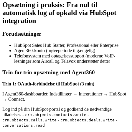
Opsætning i praksis: Fra nul til
automatisk log af opkald via HubSpot
integration
Forudsætninger
HubSpot Sales Hub Starter, Professional eller Enterprise
Agent360-konto (prøveperiode tilgængelig)
Telefonsystem med optagelsessupport (moderne VoIP-
løsninger som Aircall og Telavox understøtter dette)
Trin-for-trin opsætning med Agent360
Trin 1: OAuth-forbindelse til HubSpot (3 min)
I Agent360-dashboardet: Indstillinger → Integrationer → HubSpot
→ Connect.
Log ind på din HubSpot-portal og godkend de nødvendige
tilladelser: -
-
crm.objects.contacts.write
-
-
crm.objects.calls.write
crm.objects.deals.write
conversations.read