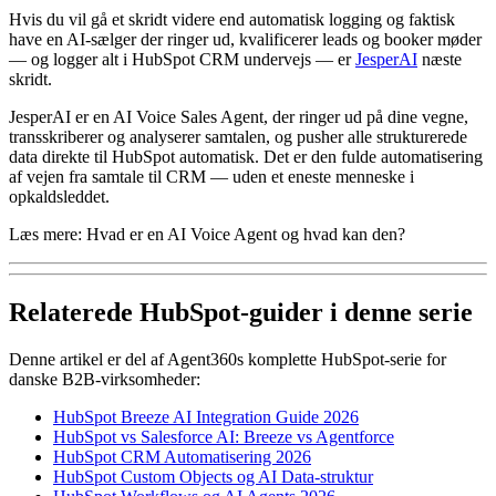
Hvis du vil gå et skridt videre end automatisk logging og faktisk
have en AI-sælger der ringer ud, kvalificerer leads og booker møder
— og logger alt i HubSpot CRM undervejs — er
JesperAI
næste
skridt.
JesperAI er en AI Voice Sales Agent, der ringer ud på dine vegne,
transskriberer og analyserer samtalen, og pusher alle strukturerede
data direkte til HubSpot automatisk. Det er den fulde automatisering
af vejen fra samtale til CRM — uden et eneste menneske i
opkaldsleddet.
Læs mere: Hvad er en AI Voice Agent og hvad kan den?
Relaterede HubSpot-guider i denne serie
Denne artikel er del af Agent360s komplette HubSpot-serie for
danske B2B-virksomheder:
HubSpot Breeze AI Integration Guide 2026
HubSpot vs Salesforce AI: Breeze vs Agentforce
HubSpot CRM Automatisering 2026
HubSpot Custom Objects og AI Data-struktur