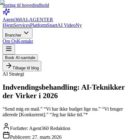
Spring til hovedindhold
Agent360
AI-AGENTER
Hjem
Services
Platform
Snart
AI Video
Ny
Brancher
Om Os
Kontakt
Book AI-samtale
Tilbage til blog
AI Strategi
Indvendingsbehandling: AI-Teknikker
der Virker i 2026
“Send mig en mail.” “Vi har ikke budget lige nu.” “Vi bruger
allerede [Konkurrent].” “Jeg har ikke tid.”*
Forfatter:
Agent360 Redaktion
Publiceret:
27. marts 2026