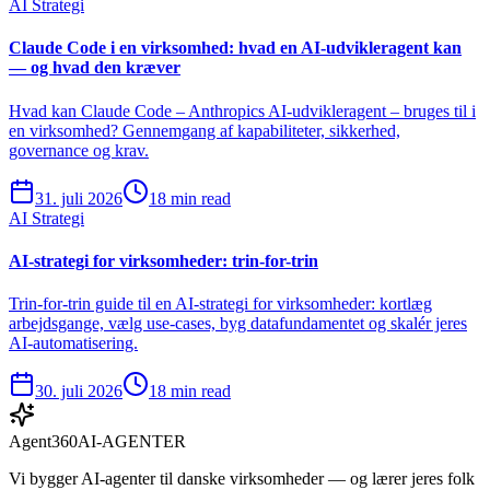
AI Strategi
Claude Code i en virksomhed: hvad en AI-udvikleragent kan
— og hvad den kræver
Hvad kan Claude Code – Anthropics AI-udvikleragent – bruges til i
en virksomhed? Gennemgang af kapabiliteter, sikkerhed,
governance og krav.
31. juli 2026
18 min read
AI Strategi
AI-strategi for virksomheder: trin-for-trin
Trin-for-trin guide til en AI-strategi for virksomheder: kortlæg
arbejdsgange, vælg use-cases, byg datafundamentet og skalér jeres
AI-automatisering.
30. juli 2026
18 min read
Agent360
AI-AGENTER
Vi bygger AI-agenter til danske virksomheder — og lærer jeres folk