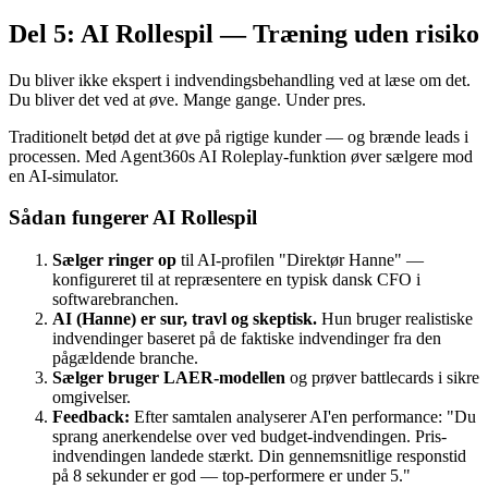
Del 5: AI Rollespil — Træning uden risiko
Du bliver ikke ekspert i indvendingsbehandling ved at læse om det.
Du bliver det ved at øve. Mange gange. Under pres.
Traditionelt betød det at øve på rigtige kunder — og brænde leads i
processen. Med Agent360s AI Roleplay-funktion øver sælgere mod
en AI-simulator.
Sådan fungerer AI Rollespil
Sælger ringer op
til AI-profilen "Direktør Hanne" —
konfigureret til at repræsentere en typisk dansk CFO i
softwarebranchen.
AI (Hanne) er sur, travl og skeptisk.
Hun bruger realistiske
indvendinger baseret på de faktiske indvendinger fra den
pågældende branche.
Sælger bruger LAER-modellen
og prøver battlecards i sikre
omgivelser.
Feedback:
Efter samtalen analyserer AI'en performance: "Du
sprang anerkendelse over ved budget-indvendingen. Pris-
indvendingen landede stærkt. Din gennemsnitlige responstid
på 8 sekunder er god — top-performere er under 5."