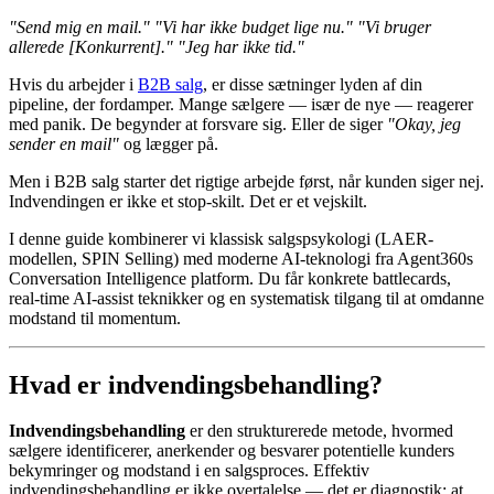
"Send mig en mail."
"Vi har ikke budget lige nu."
"Vi bruger
allerede [Konkurrent]."
"Jeg har ikke tid."
Hvis du arbejder i
B2B salg
, er disse sætninger lyden af din
pipeline, der fordamper. Mange sælgere — især de nye — reagerer
med panik. De begynder at forsvare sig. Eller de siger
"Okay, jeg
sender en mail"
og lægger på.
Men i B2B salg starter det rigtige arbejde først, når kunden siger nej.
Indvendingen er ikke et stop-skilt. Det er et vejskilt.
I denne guide kombinerer vi klassisk salgspsykologi (LAER-
modellen, SPIN Selling) med moderne AI-teknologi fra Agent360s
Conversation Intelligence platform. Du får konkrete battlecards,
real-time AI-assist teknikker og en systematisk tilgang til at omdanne
modstand til momentum.
Hvad er indvendingsbehandling?
Indvendingsbehandling
er den strukturerede metode, hvormed
sælgere identificerer, anerkender og besvarer potentielle kunders
bekymringer og modstand i en salgsproces. Effektiv
indvendingsbehandling er ikke overtalelse — det er diagnostik: at