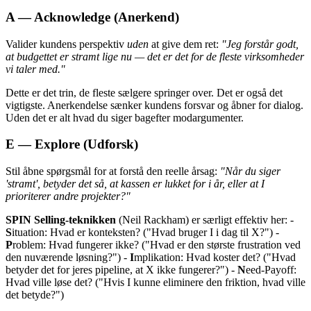
A — Acknowledge (Anerkend)
Valider kundens perspektiv
uden
at give dem ret:
"Jeg forstår godt,
at budgettet er stramt lige nu — det er det for de fleste virksomheder
vi taler med."
Dette er det trin, de fleste sælgere springer over. Det er også det
vigtigste. Anerkendelse sænker kundens forsvar og åbner for dialog.
Uden det er alt hvad du siger bagefter modargumenter.
E — Explore (Udforsk)
Stil åbne spørgsmål for at forstå den reelle årsag:
"Når du siger
'stramt', betyder det så, at kassen er lukket for i år, eller at I
prioriterer andre projekter?"
SPIN Selling-teknikken
(Neil Rackham) er særligt effektiv her: -
S
ituation: Hvad er konteksten? ("Hvad bruger I i dag til X?") -
P
roblem: Hvad fungerer ikke? ("Hvad er den største frustration ved
den nuværende løsning?") -
I
mplikation: Hvad koster det? ("Hvad
betyder det for jeres pipeline, at X ikke fungerer?") -
N
eed-Payoff:
Hvad ville løse det? ("Hvis I kunne eliminere den friktion, hvad ville
det betyde?")