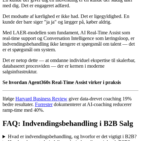
med dig. Det er engageret adfærd.
Det modsatte af kærlighed er ikke had. Det er ligegyldighed. En
kunde der bare siger "ja ja" og lægger på, køber aldrig.
Med LAER-modellen som fundament, AI Real-Time Assist som
real-time support og Conversation Intelligence som læringsloop, er
indvendingsbehandling ikke længere et spørgsmål om talent — det
er et spørgsmål om system.
Det er netop dette — at omdanne individuel ekspertise til skalerbar,
databaseret procesviden — der er kernen i moderne
salgsinfrastruktur.
Se hvordan Agent360s Real-Time Assist virker i praksis
Ifølge
Harvard Business Review
giver data-drevet coaching 19%
bedre resultater.
Forrester
dokumenterer at AI-coaching reducerer
ramp-time med 40%.
FAQ: Indvendingsbehandling i B2B Salg
Hvad er indvendingsbehandling, og hvorfor er det vigtigt i B2B?