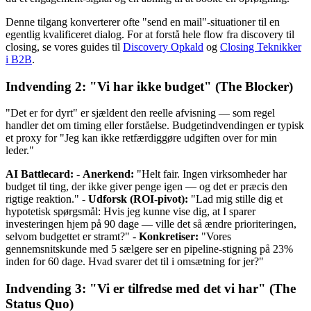
Denne tilgang konverterer ofte "send en mail"-situationer til en
egentlig kvalificeret dialog. For at forstå hele flow fra discovery til
closing, se vores guides til
Discovery Opkald
og
Closing Teknikker
i B2B
.
Indvending 2: "Vi har ikke budget" (The Blocker)
"Det er for dyrt" er sjældent den reelle afvisning — som regel
handler det om timing eller forståelse. Budgetindvendingen er typisk
et proxy for "Jeg kan ikke retfærdiggøre udgiften over for min
leder."
AI Battlecard:
-
Anerkend:
"Helt fair. Ingen virksomheder har
budget til ting, der ikke giver penge igen — og det er præcis den
rigtige reaktion." -
Udforsk (ROI-pivot):
"Lad mig stille dig et
hypotetisk spørgsmål: Hvis jeg kunne vise dig, at I sparer
investeringen hjem på 90 dage — ville det så ændre prioriteringen,
selvom budgettet er stramt?" -
Konkretiser:
"Vores
gennemsnitskunde med 5 sælgere ser en pipeline-stigning på 23%
inden for 60 dage. Hvad svarer det til i omsætning for jer?"
Indvending 3: "Vi er tilfredse med det vi har" (The
Status Quo)