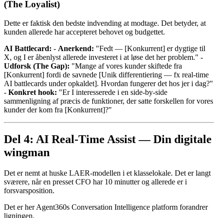
(The Loyalist)
Dette er faktisk den bedste indvending at modtage. Det betyder, at
kunden allerede har accepteret behovet og budgettet.
AI Battlecard:
-
Anerkend:
"Fedt — [Konkurrent] er dygtige til
X, og I er åbenlyst allerede investeret i at løse det her problem." -
Udforsk (The Gap):
"Mange af vores kunder skiftede fra
[Konkurrent] fordi de savnede [Unik differentiering — fx real-time
AI battlecards under opkaldet]. Hvordan fungerer det hos jer i dag?"
-
Konkret hook:
"Er I interesserede i en side-by-side
sammenligning af præcis de funktioner, der satte forskellen for vores
kunder der kom fra [Konkurrent]?"
Del 4: AI Real-Time Assist — Din digitale
wingman
Det er nemt at huske LAER-modellen i et klasselokale. Det er langt
sværere, når en presset CFO har 10 minutter og allerede er i
forsvarsposition.
Det er her Agent360s Conversation Intelligence platform forandrer
ligningen.