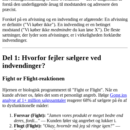
forstå den underliggende årsag til modstanden og adressere den
præcist.
Forskel på en afvisning og en indvending er afgørende: En afvisning
er definitiv ("Vi køber ikke"). En indvending er en betinget
modstand ("Vi køber ikke
medmindre
du kan løse X"). De fleste
sætninger, der lyder som afvisninger, er i virkeligheden forklædte
indvendinger.
Del 1: Hvorfor fejler sælgere ved
indvendinger?
Fight or Flight-reaktionen
Hjernen er biologisk programmeret til "Fight or Flight". Når en
kunde afviser os, føles det som et personligt angreb. Ifølge
Gong.ios
analyse af 1+ million salgssamtaler
reagerer 68% af sælgere på én af
to dysfunktionelle måder:
Forsvar (Fight):
"Jamen vores produkt er meget bedre end
deres, fordi..."
— Kunden føler sig angrebet og lukker i.
Flugt (Flight):
"Okay, hvornår må jeg så ringe igen?"
—