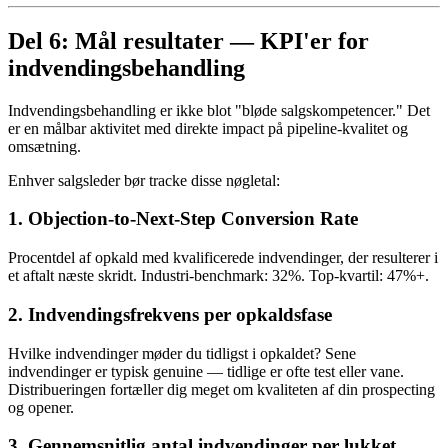
Del 6: Mål resultater — KPI'er for
indvendingsbehandling
Indvendingsbehandling er ikke blot "bløde salgskompetencer." Det
er en målbar aktivitet med direkte impact på pipeline-kvalitet og
omsætning.
Enhver salgsleder bør tracke disse nøgletal:
1. Objection-to-Next-Step Conversion Rate
Procentdel af opkald med kvalificerede indvendinger, der resulterer i
et aftalt næste skridt. Industri-benchmark: 32%. Top-kvartil: 47%+.
2. Indvendingsfrekvens per opkaldsfase
Hvilke indvendinger møder du tidligst i opkaldet? Sene
indvendinger er typisk genuine — tidlige er ofte test eller vane.
Distribueringen fortæller dig meget om kvaliteten af din prospecting
og opener.
3. Gennemsnitlig antal indvendinger per lukket