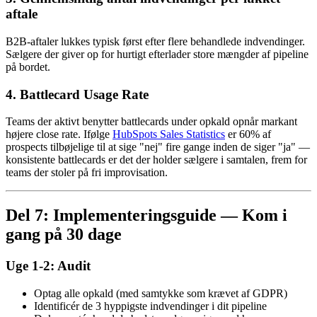
aftale
B2B-aftaler lukkes typisk først efter flere behandlede indvendinger.
Sælgere der giver op for hurtigt efterlader store mængder af pipeline
på bordet.
4. Battlecard Usage Rate
Teams der aktivt benytter battlecards under opkald opnår markant
højere close rate. Ifølge
HubSpots Sales Statistics
er 60% af
prospects tilbøjelige til at sige "nej" fire gange inden de siger "ja" —
konsistente battlecards er det der holder sælgere i samtalen, frem for
teams der stoler på fri improvisation.
Del 7: Implementeringsguide — Kom i
gang på 30 dage
Uge 1-2: Audit
Optag alle opkald (med samtykke som krævet af GDPR)
Identificér de 3 hyppigste indvendinger i dit pipeline