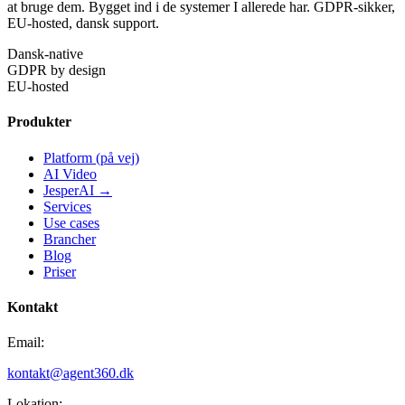
at bruge dem. Bygget ind i de systemer I allerede har. GDPR-sikker,
EU-hosted, dansk support.
Dansk-native
GDPR by design
EU-hosted
Produkter
Platform (på vej)
AI Video
JesperAI →
Services
Use cases
Brancher
Blog
Priser
Kontakt
Email:
kontakt@agent360.dk
Lokation: