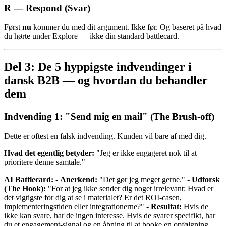
R — Respond (Svar)
Først
nu
kommer du med dit argument. Ikke før. Og baseret på hvad
du hørte under Explore — ikke din standard battlecard.
Del 3: De 5 hyppigste indvendinger i
dansk B2B — og hvordan du behandler
dem
Indvending 1: "Send mig en mail" (The Brush-off)
Dette er oftest en falsk indvending. Kunden vil bare af med dig.
Hvad det egentlig betyder:
"Jeg er ikke engageret nok til at
prioritere denne samtale."
AI Battlecard:
-
Anerkend:
"Det gør jeg meget gerne." -
Udforsk
(The Hook):
"For at jeg ikke sender dig noget irrelevant: Hvad er
det vigtigste for dig at se i materialet? Er det ROI-casen,
implementeringstiden eller integrationerne?" -
Resultat:
Hvis de
ikke kan svare, har de ingen interesse. Hvis de svarer specifikt, har
du et engagement-signal og en åbning til at booke en opfølgning.