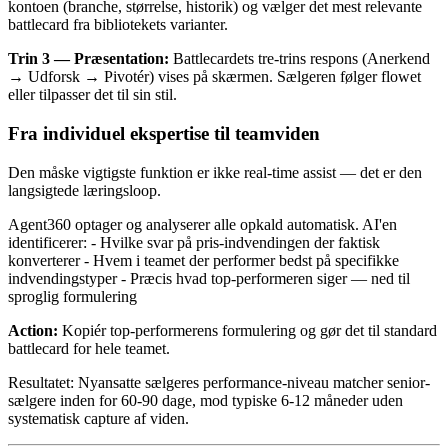
kontoen (branche, størrelse, historik) og vælger det mest relevante
battlecard fra bibliotekets varianter.
Trin 3 — Præsentation:
Battlecardets tre-trins respons (Anerkend
→ Udforsk → Pivotér) vises på skærmen. Sælgeren følger flowet
eller tilpasser det til sin stil.
Fra individuel ekspertise til teamviden
Den måske vigtigste funktion er ikke real-time assist — det er den
langsigtede læringsloop.
Agent360 optager og analyserer alle opkald automatisk. AI'en
identificerer: - Hvilke svar på pris-indvendingen der faktisk
konverterer - Hvem i teamet der performer bedst på specifikke
indvendingstyper - Præcis hvad top-performeren siger — ned til
sproglig formulering
Action:
Kopiér top-performerens formulering og gør det til standard
battlecard for hele teamet.
Resultatet: Nyansatte sælgeres performance-niveau matcher senior-
sælgere inden for 60-90 dage, mod typiske 6-12 måneder uden
systematisk capture af viden.