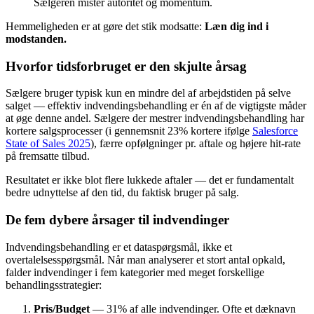
Sælgeren mister autoritet og momentum.
Hemmeligheden er at gøre det stik modsatte:
Læn dig ind i
modstanden.
Hvorfor tidsforbruget er den skjulte årsag
Sælgere bruger typisk kun en mindre del af arbejdstiden på selve
salget — effektiv indvendingsbehandling er én af de vigtigste måder
at øge denne andel. Sælgere der mestrer indvendingsbehandling har
kortere salgsprocesser (i gennemsnit 23% kortere ifølge
Salesforce
State of Sales 2025
), færre opfølgninger pr. aftale og højere hit-rate
på fremsatte tilbud.
Resultatet er ikke blot flere lukkede aftaler — det er fundamentalt
bedre udnyttelse af den tid, du faktisk bruger på salg.
De fem dybere årsager til indvendinger
Indvendingsbehandling er et dataspørgsmål, ikke et
overtalelsesspørgsmål. Når man analyserer et stort antal opkald,
falder indvendinger i fem kategorier med meget forskellige
behandlingsstrategier:
Pris/Budget
— 31% af alle indvendinger. Ofte et dæknavn