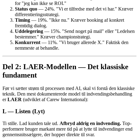
for "jeg kan ikke se ROI."
Status quo
— 24%. "Vi er tilfredse med det vi har." Kræver
differentieringsstrategi.
Timing
— 19%. "Ikke nu." Kræver booking af konkret
fremtidig dialog.
Uddelegering
— 15%. "Send noget på mail" eller "Ledelsen
bestemmer." Kræver championstrategi.
Konkurrent
— 11%. "Vi bruger allerede X." Faktisk den
nemmeste at behandle.
Del 2: LAER-Modellen — Det klassiske
fundament
Før vi sætter strøm til processen med AI, skal vi forstå den klassiske
teknik. Den mest dokumenterede model til indvendingsbehandling
er
LAER
(udviklet af Carew International):
L — Listen (Lyt)
Ti stille. Lad kunden tale ud.
Afbryd aldrig en indvending.
Top-
performere bruger markant mere tid på at lytte til indvendinger end
gennemsnitssælgere, der hopper direkte til svar.