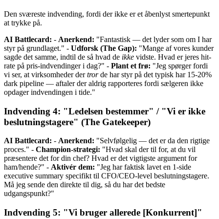
Den sværeste indvending, fordi der ikke er et åbenlyst smertepunkt
at trykke på.
AI Battlecard:
-
Anerkend:
"Fantastisk — det lyder som om I har
styr på grundlaget." -
Udforsk (The Gap):
"Mange af vores kunder
sagde det samme, indtil de så hvad de
ikke
vidste. Hvad er jeres hit-
rate på pris-indvendinger i dag?" -
Plant et frø:
"Jeg spørger fordi
vi ser, at virksomheder der
tror
de har styr på det typisk har 15-20%
dark pipeline — aftaler der aldrig rapporteres fordi sælgeren ikke
opdager indvendingen i tide."
Indvending 4: "Ledelsen bestemmer" / "Vi er ikke
beslutningstagere" (The Gatekeeper)
AI Battlecard:
-
Anerkend:
"Selvfølgelig — det er da den rigtige
proces." -
Champion-strategi:
"Hvad skal der til for, at du vil
præsentere det for din chef? Hvad er det vigtigste argument for
ham/hende?" -
Aktivér dem:
"Jeg har faktisk lavet en 1-side
executive summary specifikt til CFO/CEO-level beslutningstagere.
Må jeg sende den direkte til dig, så du har det bedste
udgangspunkt?"
Indvending 5: "Vi bruger allerede [Konkurrent]"