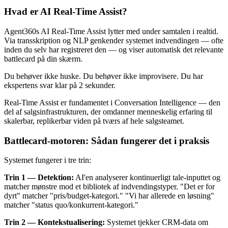
Hvad er AI Real-Time Assist?
Agent360s AI Real-Time Assist lytter med under samtalen i realtid.
Via transskription og NLP genkender systemet indvendingen — ofte
inden du selv har registreret den — og viser automatisk det relevante
battlecard på din skærm.
Du behøver ikke huske. Du behøver ikke improvisere. Du har
ekspertens svar klar på 2 sekunder.
Real-Time Assist er fundamentet i Conversation Intelligence — den
del af salgsinfrastrukturen, der omdanner menneskelig erfaring til
skalerbar, replikerbar viden på tværs af hele salgsteamet.
Battlecard-motoren: Sådan fungerer det i praksis
Systemet fungerer i tre trin:
Trin 1 — Detektion:
AI'en analyserer kontinuerligt tale-inputtet og
matcher mønstre mod et bibliotek af indvendingstyper. "Det er for
dyrt" matcher "pris/budget-kategori." "Vi har allerede en løsning"
matcher "status quo/konkurrent-kategori."
Trin 2 — Kontekstualisering:
Systemet tjekker CRM-data om