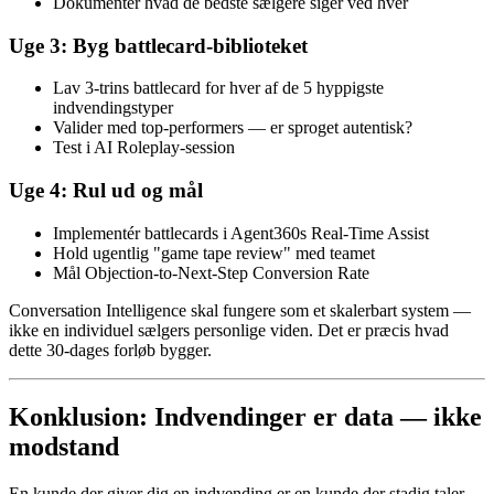
Dokumentér hvad de bedste sælgere siger ved hver
Uge 3: Byg battlecard-biblioteket
Lav 3-trins battlecard for hver af de 5 hyppigste
indvendingstyper
Valider med top-performers — er sproget autentisk?
Test i AI Roleplay-session
Uge 4: Rul ud og mål
Implementér battlecards i Agent360s Real-Time Assist
Hold ugentlig "game tape review" med teamet
Mål Objection-to-Next-Step Conversion Rate
Conversation Intelligence skal fungere som et skalerbart system —
ikke en individuel sælgers personlige viden. Det er præcis hvad
dette 30-dages forløb bygger.
Konklusion: Indvendinger er data — ikke
modstand
En kunde der giver dig en indvending er en kunde der stadig taler