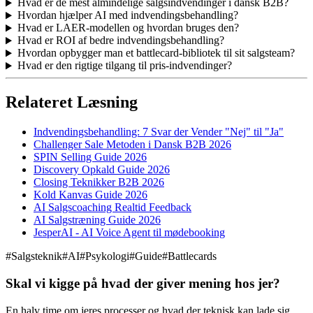
Hvad er de mest almindelige salgsindvendinger i dansk B2B?
Hvordan hjælper AI med indvendingsbehandling?
Hvad er LAER-modellen og hvordan bruges den?
Hvad er ROI af bedre indvendingsbehandling?
Hvordan opbygger man et battlecard-bibliotek til sit salgsteam?
Hvad er den rigtige tilgang til pris-indvendinger?
Relateret Læsning
Indvendingsbehandling: 7 Svar der Vender "Nej" til "Ja"
Challenger Sale Metoden i Dansk B2B 2026
SPIN Selling Guide 2026
Discovery Opkald Guide 2026
Closing Teknikker B2B 2026
Kold Kanvas Guide 2026
AI Salgscoaching Realtid Feedback
AI Salgstræning Guide 2026
JesperAI - AI Voice Agent til mødebooking
#
Salgsteknik
#
AI
#
Psykologi
#
Guide
#
Battlecards
Skal vi kigge på hvad der giver mening hos jer?
En halv time om jeres processer og hvad der teknisk kan lade sig