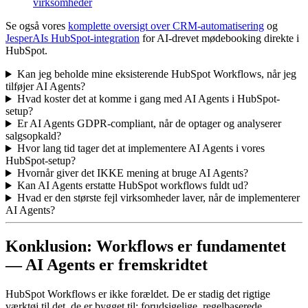
virksomheder
Se også vores
komplette oversigt over CRM-automatisering
og
JesperAIs HubSpot-integration
for AI-drevet mødebooking direkte i
HubSpot.
Kan jeg beholde mine eksisterende HubSpot Workflows, når jeg
tilføjer AI Agents?
Hvad koster det at komme i gang med AI Agents i HubSpot-
setup?
Er AI Agents GDPR-compliant, når de optager og analyserer
salgsopkald?
Hvor lang tid tager det at implementere AI Agents i vores
HubSpot-setup?
Hvornår giver det IKKE mening at bruge AI Agents?
Kan AI Agents erstatte HubSpot workflows fuldt ud?
Hvad er den største fejl virksomheder laver, når de implementerer
AI Agents?
Konklusion: Workflows er fundamentet
— AI Agents er fremskridtet
HubSpot Workflows er ikke forældet. De er stadig det rigtige
værktøj til det, de er bygget til: forudsigelige, regelbaserede