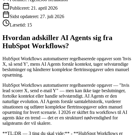
Publiceret:
21. april 2026
Sidst opdateret:
27. juli 2026
Læsetid:
15
Hvordan adskiller AI Agents sig fra
HubSpot Workflows?
HubSpot Workflows automatiserer regelbaserede opgaver som 'hvis
X, så send Y', mens AI Agents forstår kontekst, tager selvstændige
beslutninger og håndterer komplekse flertrinsopgaver uden manuel
opsætning.
HubSpot Workflows automatiserer regelbaserede opgaver — "hvis
lead scorer X, send e-mail Y" — men kan ikke tage beslutninger,
fortolke kontekst eller handle selvstændigt. AI Agents er den
naturlige evolution. AI Agents forstår samtalehistorik, vurderer
situationen og udfører komplekse flertrinsopgaver uden manuel
opsætning for hvert scenarie. I 2026 er skiftet fra workflows til AI
agents ikke en trend — det er en strukturel nødvendighed for
salgsteams der vil skalere.
**TL;DR — 3 ting du skal vide:** - **HubSpot Workflows er