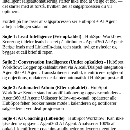
Intelligent salgsautomatisering starter ikke med at vælge ét tool —
det starter med at forstå, hvilken del af salgsprocessen du vil
optimere.
Fordelt på fire faser af salgsprocessen ser HubSpot + AI Agent-
arbejdsdelingen sådan ud:
Søjle 1: Lead Intelligence (Før opkaldet)
- HubSpot Workflow:
Scorer og tildeler leads baseret på attributter - Agent360 AI Agent:
Berige leads med LinkedIn-data, tech stack, nylige nyheder og
bygger et call brief til repen
Søjle 2: Conversation Intelligence (Under opkaldet)
- HubSpot
Workflow: Logger opkaldsaktivitet via Aircall/Dialpad-integration -
Agent360 AI Agent: Transskriberer i realtid, identificerer nøgleord
og objections, opdaterer deal-noter automatisk i HubSpot post-call
Søjle 3: Automated Admin (Efter opkaldet)
- HubSpot
Workflow: Sender standard-notifikationer og opgave-reminders -
Agent360 AI Agent: Udkaster follow-up-e-mail, opdaterer alle
HubSpot-felter, booker næste møde i kalenderen og notificerer
salgslederen ved deal-progression
Søjle 4: AI Coaching (Løbende)
- HubSpot Workflow: Kan ikke
løse denne opgave - Agent360 AI Agent: Analyserer 100% af
opkald, identificerer coaching-muligheder og leverer ugentlige