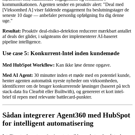
kommunikationen. Agenten sender en proaktiv alert: "Deal med
[Virksomhed A] viser faldende engagement fra beslutningstager de
seneste 10 dage — anbefaler personlig opfølgning fra dig denne
uge."
Resultat:
Proaktiv deal-risiko-detektion reducerer mærkbart antallet
af deals der glider, i salgsteams der implementerer AI-baseret
pipeline intelligence.
Use case 5: Konkurrent-Intel inden kundemøde
Med HubSpot Workflow:
Kan ikke løse denne opgave.
Med AI Agent:
30 minutter inden et møde med en potentiel kunde,
henter agenten automatisk nyeste nyheder om virksomheden,
identificerer om de bruger konkurrerende løsninger (baseret på tech
stack-data fra Clearbit eller Builtwith), og genererer et kort intel-
brief til repen med relevante battlecard-punkter.
Sådan integrerer Agent360 med HubSpot
for intelligent automatisering