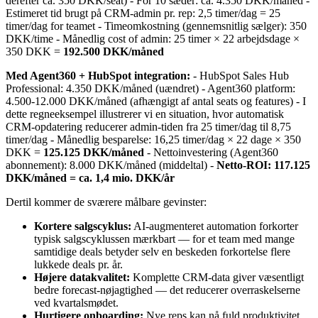
derefter ca. 350 DKK/seat) - For 10 sæder: ca. 4.350 DKK/måned -
Estimeret tid brugt på CRM-admin pr. rep: 2,5 timer/dag = 25
timer/dag for teamet - Timeomkostning (gennemsnitlig sælger): 350
DKK/time - Månedlig cost of admin: 25 timer × 22 arbejdsdage ×
350 DKK =
192.500 DKK/måned
Med Agent360 + HubSpot integration:
- HubSpot Sales Hub
Professional: 4.350 DKK/måned (uændret) - Agent360 platform:
4.500-12.000 DKK/måned (afhængigt af antal seats og features) - I
dette regneeksempel illustrerer vi en situation, hvor automatisk
CRM-opdatering reducerer admin-tiden fra 25 timer/dag til 8,75
timer/dag - Månedlig besparelse: 16,25 timer/dag × 22 dage × 350
DKK =
125.125 DKK/måned
- Nettoinvestering (Agent360
abonnement): 8.000 DKK/måned (middeltal) -
Netto-ROI: 117.125
DKK/måned = ca. 1,4 mio. DKK/år
Dertil kommer de sværere målbare gevinster:
Kortere salgscyklus:
AI-augmenteret automation forkorter
typisk salgscyklussen mærkbart — for et team med mange
samtidige deals betyder selv en beskeden forkortelse flere
lukkede deals pr. år.
Højere datakvalitet:
Komplette CRM-data giver væsentligt
bedre forecast-nøjagtighed — det reducerer overraskelserne
ved kvartalsmødet.
Hurtigere onboarding:
Nye reps kan nå fuld produktivitet