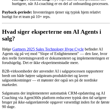
hurtigere, når AI-coaching er en del af onboarding-processen.
Payback-periode:
Investeringen tjener sig typisk hjem relativt
hurtigt for et team på 10+ reps.
Hvad siger eksperterne om AI Agents i
salg?
Ifølge
Gartners 2025 Sales Technology Hype Cycle
befinder AI
Agents sig på vej mod "Slope of Enlightenment" — den fase, hvor
den reelle forretningsværdi er dokumenteret og implementeringen er
forudsigelig. Det er ikke eksperimentstadie mere.
B2B-virksomheder der anvender AI i salgsprocessen rapporterer
bredt om både højere salgsteam-produktivitet og lavere
salgsomkostninger — et mønster der også ses på de nordiske
markeder.
Salgsteams der implementerer automatisk CRM-opdatering og AI
Coaching via Agent360s platform reducerer typisk den tid sælgere
bruger på ikke-salgsrelaterede opgaver væsentligt inden for de første
90 dage.