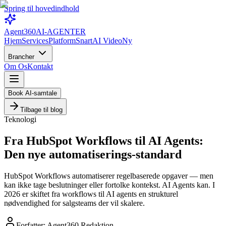
Spring til hovedindhold
Agent360
AI-AGENTER
Hjem
Services
Platform
Snart
AI Video
Ny
Brancher
Om Os
Kontakt
Book AI-samtale
Tilbage til blog
Teknologi
Fra HubSpot Workflows til AI Agents:
Den nye automatiserings-standard
HubSpot Workflows automatiserer regelbaserede opgaver — men
kan ikke tage beslutninger eller fortolke kontekst. AI Agents kan. I
2026 er skiftet fra workflows til AI agents en strukturel
nødvendighed for salgsteams der vil skalere.
Forfatter:
Agent360 Redaktion