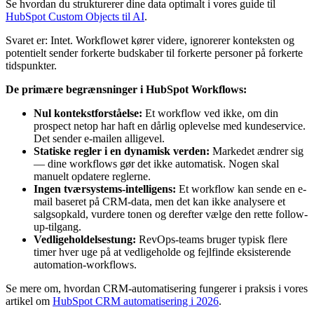
Se hvordan du strukturerer dine data optimalt i vores guide til
HubSpot Custom Objects til AI
.
Svaret er: Intet. Workflowet kører videre, ignorerer konteksten og
potentielt sender forkerte budskaber til forkerte personer på forkerte
tidspunkter.
De primære begrænsninger i HubSpot Workflows:
Nul kontekstforståelse:
Et workflow ved ikke, om din
prospect netop har haft en dårlig oplevelse med kundeservice.
Det sender e-mailen alligevel.
Statiske regler i en dynamisk verden:
Markedet ændrer sig
— dine workflows gør det ikke automatisk. Nogen skal
manuelt opdatere reglerne.
Ingen tværsystems-intelligens:
Et workflow kan sende en e-
mail baseret på CRM-data, men det kan ikke analysere et
salgsopkald, vurdere tonen og derefter vælge den rette follow-
up-tilgang.
Vedligeholdelsestung:
RevOps-teams bruger typisk flere
timer hver uge på at vedligeholde og fejlfinde eksisterende
automation-workflows.
Se mere om, hvordan CRM-automatisering fungerer i praksis i vores
artikel om
HubSpot CRM automatisering i 2026
.