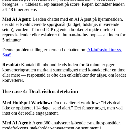
beregnes → tildeles til rep baseret på score. Repen kontakter leaden
24-48 timer senere.
Med AI Agent:
Leaden chattet med en AI Agent på hjemmesiden,
der stiller kvalificerende spørgsmål (budget, tidslinje, nuværende
setup), vurderer fit mod ICP og enten booker et møde direkte i
repens kalender eller eskalerer til human-in-the-loop — alt inden for
5 minutter.
Denne problemstilling er kernen i debatten om
AI-infrastruktur vs.
SaaS
.
Resultat:
Kontakt til inbound leads inden for få minutter øger
konverteringsraten markant sammenlignet med kontakt efter en time
eller mere — responstid er ofte den enkeltfaktor der afgør, om leadet
konverterer.
Use case 4: Deal-risiko-detektion
Med HubSpot Workflow:
Du opsætter et workflow: "Hvis deal
ikke er opdateret i 14 dage, send alert." Det fanger noget, men ved
intet om det reelle engagement.
Med AI Agent:
Agent360 analyserer løbende e-mailresponstider,
mødefrekvens, stakeholder-engagement og sentiment i