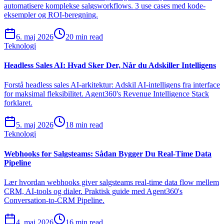
automatisere komplekse salgsworkflows. 3 use cases med kode-
eksempler og ROI-beregning.
6. maj 2026
20 min read
Teknologi
Headless Sales AI: Hvad Sker Der, Når du Adskiller Intelligens
Forstå headless sales AI-arkitektur: Adskil AI-intelligens fra interface
for maksimal fleksibilitet. Agent360's Revenue Intelligence Stack
forklaret.
5. maj 2026
18 min read
Teknologi
Webhooks for Salgsteams: Sådan Bygger Du Real-Time Data
Pipeline
Lær hvordan webhooks giver salgsteams real-time data flow mellem
CRM, AI-tools og dialer. Praktisk guide med Agent360's
Conversation-to-CRM Pipeline.
4. maj 2026
16 min read