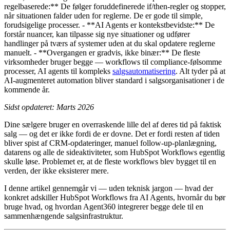
regelbaserede:** De følger foruddefinerede if/then-regler og stopper,
når situationen falder uden for reglerne. De er gode til simple,
forudsigelige processer. - **AI Agents er kontekstbevidste:** De
forstår nuancer, kan tilpasse sig nye situationer og udfører
handlinger på tværs af systemer uden at du skal opdatere reglerne
manuelt. - **Overgangen er gradvis, ikke binær:** De fleste
virksomheder bruger begge — workflows til compliance-følsomme
processer, AI agents til kompleks
salgsautomatisering
. Alt tyder på at
AI-augmenteret automation bliver standard i salgsorganisationer i de
kommende år.
Sidst opdateret: Marts 2026
Dine sælgere bruger en overraskende lille del af deres tid på faktisk
salg — og det er ikke fordi de er dovne. Det er fordi resten af tiden
bliver spist af CRM-opdateringer, manuel follow-up-planlægning,
datarens og alle de sideaktiviteter, som HubSpot Workflows egentlig
skulle løse. Problemet er, at de fleste workflows blev bygget til en
verden, der ikke eksisterer mere.
I denne artikel gennemgår vi — uden teknisk jargon — hvad der
konkret adskiller HubSpot Workflows fra AI Agents, hvornår du bør
bruge hvad, og hvordan Agent360 integrerer begge dele til en
sammenhængende salgsinfrastruktur.