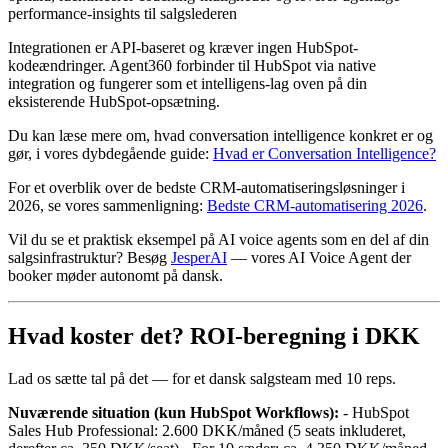
performance-insights til salgslederen
Integrationen er API-baseret og kræver ingen HubSpot-
kodeændringer. Agent360 forbinder til HubSpot via native
integration og fungerer som et intelligens-lag oven på din
eksisterende HubSpot-opsætning.
Du kan læse mere om, hvad conversation intelligence konkret er og
gør, i vores dybdegående guide:
Hvad er Conversation Intelligence?
For et overblik over de bedste CRM-automatiseringsløsninger i
2026, se vores sammenligning:
Bedste CRM-automatisering 2026
.
Vil du se et praktisk eksempel på AI voice agents som en del af din
salgsinfrastruktur? Besøg
JesperAI
— vores AI Voice Agent der
booker møder autonomt på dansk.
Hvad koster det? ROI-beregning i DKK
Lad os sætte tal på det — for et dansk salgsteam med 10 reps.
Nuværende situation (kun HubSpot Workflows):
- HubSpot
Sales Hub Professional: 2.600 DKK/måned (5 seats inkluderet,