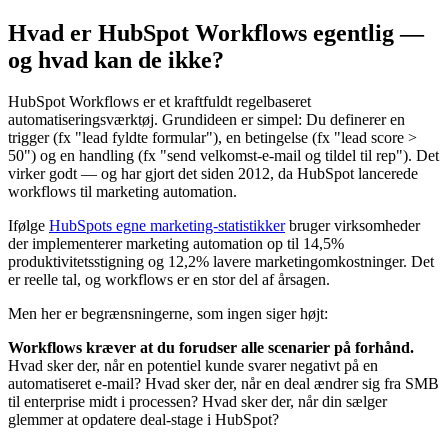
Hvad er HubSpot Workflows egentlig —
og hvad kan de ikke?
HubSpot Workflows er et kraftfuldt regelbaseret
automatiseringsværktøj. Grundideen er simpel: Du definerer en
trigger (fx "lead fyldte formular"), en betingelse (fx "lead score >
50") og en handling (fx "send velkomst-e-mail og tildel til rep"). Det
virker godt — og har gjort det siden 2012, da HubSpot lancerede
workflows til marketing automation.
Ifølge
HubSpots egne marketing-statistikker
bruger virksomheder
der implementerer marketing automation op til 14,5%
produktivitetsstigning og 12,2% lavere marketingomkostninger. Det
er reelle tal, og workflows er en stor del af årsagen.
Men her er begrænsningerne, som ingen siger højt:
Workflows kræver at du forudser alle scenarier på forhånd.
Hvad sker der, når en potentiel kunde svarer negativt på en
automatiseret e-mail? Hvad sker der, når en deal ændrer sig fra SMB
til enterprise midt i processen? Hvad sker der, når din sælger
glemmer at opdatere deal-stage i HubSpot?