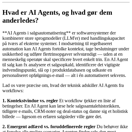
Hvad er AI Agents, og hvad gør dem
anderledes?
**AI Agents i salgsautomatisering** er softwaresystemer der
kombinerer store sprogmodeller (LLM'er) med handlingskapacitet
på tværs af eksterne systemer. I modsætning til regelbaseret
automation kan AI Agents fortolke kontekst, tage beslutninger under
usikkerhed og udføre flertrinsopgaver selvstændigt — uden at en
menneskelig operatør skal specificere hvert enkelt trin. En AI Agent
til salg kan fx analysere et salgsopkald, identificere det vigtigste
indvendingspunkt, slå op i produktdatabasen og udkaste en
personaliseret opfølgnings-e-mail — alt i én automatiseret sekvens.
Lad os være præcise om, hvad der teknisk adskiller AI Agents fra
workflows:
1. Kontekstvindue vs. regler
Et workflow tjekker en liste af
betingelser. En AI Agent kan læse hele salgssamtalehistorikken,
tidligere e-mails, CRM-noter og deal-status og danne sig et holistisk
billede — ligesom en erfaren salgsleder ville gøre det.
2. Emergent adfærd vs. foruddefinerede regler
Du behøver ikke
at forudse alle mulige scenarier. Agenten finder selv den mest