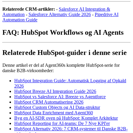
Relaterede CRM-artikler:
-
Salesforce AI Integration &
Automation
-
Salesforce Alternativ Guide 2026
-
Pipedrive AI
Automation Guide
FAQ: HubSpot Workflows og AI Agents
Relaterede HubSpot-guider i denne serie
Denne artikel er del af Agent360s komplette HubSpot-serie for
danske B2B-virksomheder:
HubSpot Integration Guide: Automatisk Logging af Opkald
2026
HubSpot Breeze AI Integration Guide 2026
HubSpot vs Salesforce AI: Breeze vs Agentforce
HubSpot CRM Automatisering 2026
HubSpot Custom Objects og AI Data-struktur
HubSpot Data Enrichment med Agent360
Byg en AI-SDR oven på HubSpot: Komplet Arkitektur
HubSpot Reporting for AI-teams: De 7 Nye KPI'er
HubSpot Alternativ 2026: 7 CRM-systemer til Danske B2B-