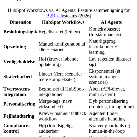
HubSpot Workflows vs. AI Agents: Feature-sammenligning for
B2B salg
steams (2026)
Dimension
HubSpot Workflows
AI Agents
Kontekstbaseret
Beslutningslogik
Regelbaseret (if/then)
(forstår nuancer)
Naturligsprog-
Manuel konfiguration af
Opsætning
instruktioner +
alle scenarier
learning
Høj (kræver løbende
Lav (agenten tilpasser
Vedligeholdelse
opdatering)
sig)
Eksponentiel (ét
Lineær (flere scenarier =
Skalerbarhed
system, mange
mere kompleksitet)
scenarier)
Tværsystem-
Begrænset til HubSpot-
Åben (API-drevet,
integration
integrationer
multi-system)
Merge-tags (navn,
Dyb personalisering
Personalisering
virksomhed)
(kontekst, timing, tone)
Kræver manuelt fallback-
Agenten finder
Fejlhåndtering
workflow
alternativ handling
Compliance-
Høj (forudsigelig,
Kræver guardrails og
kontrol
auditerbar)
human-in-the-loop