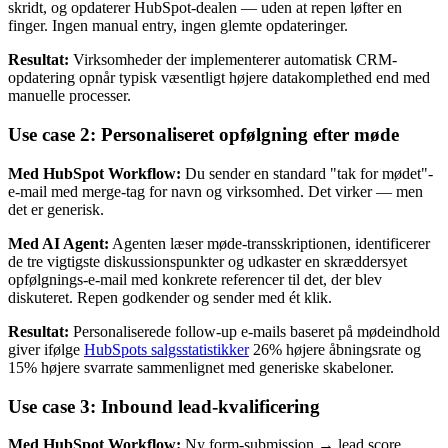
skridt, og opdaterer HubSpot-dealen — uden at repen løfter en
finger. Ingen manual entry, ingen glemte opdateringer.
Resultat:
Virksomheder der implementerer automatisk CRM-
opdatering opnår typisk væsentligt højere datakomplethed end med
manuelle processer.
Use case 2: Personaliseret opfølgning efter møde
Med HubSpot Workflow:
Du sender en standard "tak for mødet"-
e-mail med merge-tag for navn og virksomhed. Det virker — men
det er generisk.
Med AI Agent:
Agenten læser møde-transskriptionen, identificerer
de tre vigtigste diskussionspunkter og udkaster en skræddersyet
opfølgnings-e-mail med konkrete referencer til det, der blev
diskuteret. Repen godkender og sender med ét klik.
Resultat:
Personaliserede follow-up e-mails baseret på mødeindhold
giver ifølge
HubSpots salgsstatistikker
26% højere åbningsrate og
15% højere svarrate sammenlignet med generiske skabeloner.
Use case 3: Inbound lead-kvalificering
Med HubSpot Workflow:
Ny form-submission → lead score