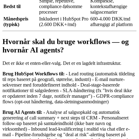
Simple, repetitive,
Komplekse,
Bedst til
compliance-følsomme
kontekstafhængige
processer
salgsscenarier
Månedspris
Inkluderet i HubSpot Pro
600-4.000 DKK/md
(typisk)
(2.600 DKK+/md)
afhængigt af platform
Hvornår skal du bruge workflows — og
hvornår AI agents?
Det er ikke et enten-eller-valg. Det er en lagdelt infrastruktur.
Brug HubSpot Workflows til:
- Lead routing (automatisk tildeling
til reps baseret på geografi, størrelse, industri) - E-mail nurture-
sekvenser med foruddefineret indhold - Deal-stage-baserede
notifikationer til salgslederen - SLA-håndtering (fx "hvis deal ikke
er opdateret inden 7 dage, notificér manager") - GDPR-compliance
flows (opt-out håndtering, data-sletningsanmodninger)
Brug AI Agents til:
- Analyse af salgsopkald og automatisk
generering af call summary + next steps til CRM - Personaliseret
follow-up baseret på samtaleindhold (ikke bare navn og
virksomhed) - Inbound lead-kvalificering i realtid via chat eller e-
mail - Pipeline-forudsigelse og "deal at risk"-alerting baseret på