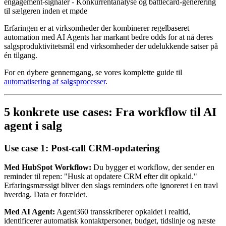
engagement-signaler - Konkurrentanalyse og battlecard-generering
til sælgeren inden et møde
Erfaringen er at virksomheder der kombinerer regelbaseret
automation med AI Agents har markant bedre odds for at nå deres
salgsproduktivitetsmål end virksomheder der udelukkende satser på
én tilgang.
For en dybere gennemgang, se vores komplette guide til
automatisering af salgsprocesser
.
5 konkrete use cases: Fra workflow til AI
agent i salg
Use case 1: Post-call CRM-opdatering
Med HubSpot Workflow:
Du bygger et workflow, der sender en
reminder til repen: "Husk at opdatere CRM efter dit opkald."
Erfaringsmæssigt bliver den slags reminders ofte ignoreret i en travl
hverdag. Data er forældet.
Med AI Agent:
Agent360 transskriberer opkaldet i realtid,
identificerer automatisk kontaktpersoner, budget, tidslinje og næste