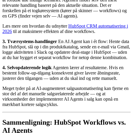
relevante handling baseret på den aktuelle situation. Det er
forskellen på et togkøresystem (kører på skinner — workflows) og
en GPS (finder vejen selv — AI agents).
Læs mere om hvordan du udnytter
HubSpot CRM automatisering i
2026
til at maksimere effekten af dine workflows.
3. Tværsystems-handlinger
En AI Agent kan i ét flow: Hente data
fra HubSpot, slå op i din produktkatalog, sende en e-mail via Gmail,
logge aktiviteten i Slack og opdatere deal-stage i HubSpot — uden
at du har bygget et separat workflow for netop denne kombination.
4. Selvopdaterende logik
Agenten lærer af resultaterne. Hvis en
bestemt follow-up-tilgang konsekvent giver lavere åbningsrate,
justerer den tilgangen — uden at du skal ind og rette manuelt.
Meget tyder på at AI-augmenteret salgsautomatisering kan fjerne en
stor del af det manuelle salgsrelaterede arbejde — og at
virksomheder der implementerer AI Agents i salg kan opnå en
mærkbart kortere salgscyklus.
Sammenligning: HubSpot Workflows vs.
AI Agents