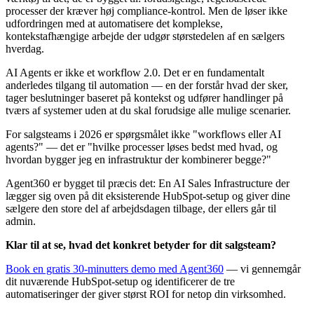
processer der kræver høj compliance-kontrol. Men de løser ikke
udfordringen med at automatisere det komplekse,
kontekstafhængige arbejde der udgør størstedelen af en sælgers
hverdag.
AI Agents er ikke et workflow 2.0. Det er en fundamentalt
anderledes tilgang til automation — en der forstår hvad der sker,
tager beslutninger baseret på kontekst og udfører handlinger på
tværs af systemer uden at du skal forudsige alle mulige scenarier.
For salgsteams i 2026 er spørgsmålet ikke "workflows eller AI
agents?" — det er "hvilke processer løses bedst med hvad, og
hvordan bygger jeg en infrastruktur der kombinerer begge?"
Agent360 er bygget til præcis det: En AI Sales Infrastructure der
lægger sig oven på dit eksisterende HubSpot-setup og giver dine
sælgere den store del af arbejdsdagen tilbage, der ellers går til
admin.
Klar til at se, hvad det konkret betyder for dit salgsteam?
Book en gratis 30-minutters demo med Agent360
— vi gennemgår
dit nuværende HubSpot-setup og identificerer de tre
automatiseringer der giver størst ROI for netop din virksomhed.