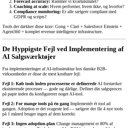
Forecast accuracy:
Rammer vi kvartalsmålet?
Coaching at scale:
Hvem performer, hvem ikke, og hvorfor?
Compliance monitoring:
Er alle sælgere compliant med
GDPR og scripts?
Tools der dækker disse krav: Gong + Clari + Salesforce Einstein +
Agent360 = komplet revenue intelligence infrastructure.
De Hyppigste Fejl ved Implementering af
AI Salgsværktøjer
Fra implementeringer af AI-infrastruktur hos danske B2B-
virksomheder er disse de mest kostbare fejl:
Fejl 1: Køb tools inden processerne er definerede
AI forstærker
eksisterende processer — gode og dårlige. Definer din salgsproces
på papir inden du konfigurerer noget AI-tool.
Fejl 2: For mange tools på én gang
Implementér ét tool ad
gangen. Adoption er det svageste led — sælgere der får 4 nye tools
på 1 måned bruger ingen af dem korrekt.
Fejl 3: Ingen adoption-plan
Change management er 80% af