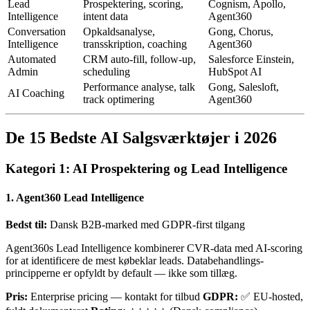
Lead
Prospektering, scoring,
Cognism, Apollo,
Intelligence
intent data
Agent360
Conversation
Opkaldsanalyse,
Gong, Chorus,
Intelligence
transskription, coaching
Agent360
Automated
CRM auto-fill, follow-up,
Salesforce Einstein,
Admin
scheduling
HubSpot AI
Performance analyse, talk
Gong, Salesloft,
AI Coaching
track optimering
Agent360
De 15 Bedste AI Salgsværktøjer i 2026
Kategori 1: AI Prospektering og Lead Intelligence
1. Agent360 Lead Intelligence
Bedst til:
Dansk B2B-marked med GDPR-first tilgang
Agent360s Lead Intelligence kombinerer CVR-data med AI-scoring
for at identificere de mest købeklar leads. Databehandlings-
principperne er opfyldt by default — ikke som tillæg.
Pris:
Enterprise pricing — kontakt for tilbud
GDPR:
✅ EU-hosted,