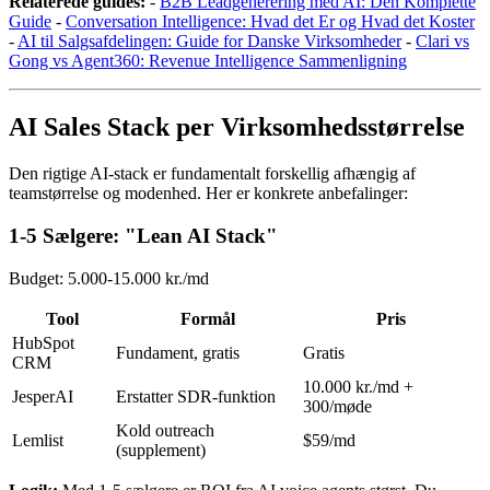
Relaterede guides:
-
B2B Leadgenerering med AI: Den Komplette
Guide
-
Conversation Intelligence: Hvad det Er og Hvad det Koster
-
AI til Salgsafdelingen: Guide for Danske Virksomheder
-
Clari vs
Gong vs Agent360: Revenue Intelligence Sammenligning
AI Sales Stack per Virksomhedsstørrelse
Den rigtige AI-stack er fundamentalt forskellig afhængig af
teamstørrelse og modenhed. Her er konkrete anbefalinger:
1-5 Sælgere: "Lean AI Stack"
Budget: 5.000-15.000 kr./md
Tool
Formål
Pris
HubSpot
Fundament, gratis
Gratis
CRM
10.000 kr./md +
JesperAI
Erstatter SDR-funktion
300/møde
Kold outreach
Lemlist
$59/md
(supplement)