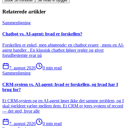
Book 30 minutter
Se hvad vi bygger
Relaterede artikler
Sammenligning
Chatbot vs. AI-agent: hvad er forskellen?
Forskellen er enkel, men afgørende: en chatbot svarer , mens en AI-
agent handler . En klassisk chatbot følger regler og giver
forudbestemte svar på
7. august 2026
0 min read
Sammenligning
CRM-system vs. AI-agent: hvad er forskellen, og hvad har I
brug for?
Et CRM-system og en AI-agent løser ikke det samme problem, og I
skal sjældent vælge mellem dem. Et CRM er jeres system of record
— det sted, hvor alle
7. august 2026
0 min read