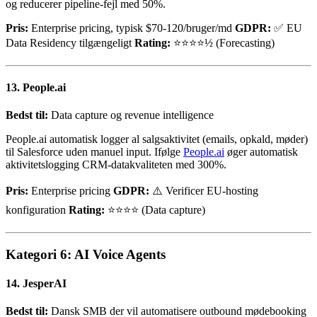
og reducerer pipeline-fejl med 50%.
Pris:
Enterprise pricing, typisk $70-120/bruger/md
GDPR:
✅ EU
Data Residency tilgængeligt
Rating:
⭐⭐⭐⭐½ (Forecasting)
13. People.ai
Bedst til:
Data capture og revenue intelligence
People.ai automatisk logger al salgsaktivitet (emails, opkald, møder)
til Salesforce uden manuel input. Ifølge
People.ai
øger automatisk
aktivitetslogging CRM-datakvaliteten med 300%.
Pris:
Enterprise pricing
GDPR:
⚠️ Verificer EU-hosting
konfiguration
Rating:
⭐⭐⭐⭐ (Data capture)
Kategori 6: AI Voice Agents
14. JesperAI
Bedst til:
Dansk SMB der vil automatisere outbound mødebooking