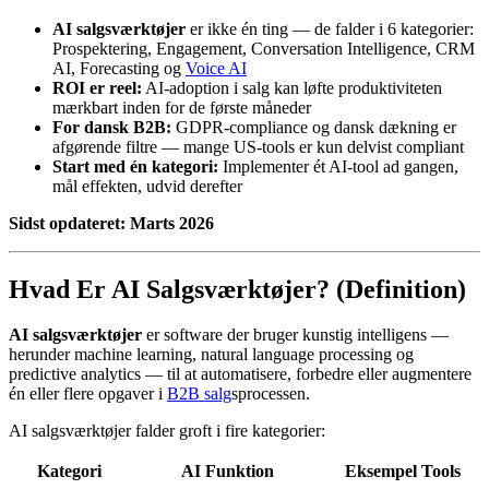
AI salgsværktøjer
er ikke én ting — de falder i 6 kategorier:
Prospektering, Engagement, Conversation Intelligence, CRM
AI, Forecasting og
Voice AI
ROI er reel:
AI-adoption i salg kan løfte produktiviteten
mærkbart inden for de første måneder
For dansk B2B:
GDPR-compliance og dansk dækning er
afgørende filtre — mange US-tools er kun delvist compliant
Start med én kategori:
Implementer ét AI-tool ad gangen,
mål effekten, udvid derefter
Sidst opdateret: Marts 2026
Hvad Er AI Salgsværktøjer? (Definition)
AI salgsværktøjer
er software der bruger kunstig intelligens —
herunder machine learning, natural language processing og
predictive analytics — til at automatisere, forbedre eller augmentere
én eller flere opgaver i
B2B salg
sprocessen.
AI salgsværktøjer falder groft i fire kategorier:
Kategori
AI Funktion
Eksempel Tools