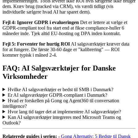
implementeringen. Tools leverer ikke ROI hvis sælgerne ikke bruger
dem. Kræv brug (tracked via CRM), vis værdi tidligt (vis
individuelle sælgere hvad AI har sparet dem).
Fejl 4: Ignorer GDPR i evalueringen
Det er lettere at vælge et
GDPR-compliant tool fra start end at fikse compliance-huller 6
måneder inde. Tjek altid EU-hosting og DPA inden kontrakt.
Fejl 5: Forventer for hurtig ROI
AI salgsværktøjer kræver data
for at fungere. De første 30-60 dage er "kalibrering" — ROI
kommer typisk i måned 2-4.
FAQ: AI Salgsværktøjer for Danske
Virksomheder
Hvilke AI salgsværktøjer er bedst til SMB i Danmark?
Er AI salgsværktøjer GDPR-compliant i Danmark?
Hvad er forskellen på Gong og Agent360 til conversation
intelligence?
Hvor lang tid tager det at implementere AI salgsværktøjer?
Kan AI salgsværktøjer integreres med Microsoft Teams og
Outlook?
Relaterede guides i serien:
-
Gong Alternativ: 5 Bedste til Dansk