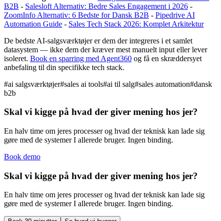
B2B
-
Salesloft Alternativ: Bedre Sales Engagement i 2026
-
ZoomInfo Alternativ: 6 Bedste for Dansk B2B
-
Pipedrive AI
Automation Guide
-
Sales Tech Stack 2026: Komplet Arkitektur
De bedste AI-salgsværktøjer er dem der integreres i et samlet
datasystem — ikke dem der kræver mest manuelt input eller lever
isoleret.
Book en sparring med Agent360
og få en skræddersyet
anbefaling til din specifikke tech stack.
#
ai salgsværktøjer
#
sales ai tools
#
ai til salg
#
sales automation
#
dansk
b2b
Skal vi kigge på hvad der giver mening hos jer?
En halv time om jeres processer og hvad der teknisk kan lade sig
gøre med de systemer I allerede bruger. Ingen binding.
Book demo
Skal vi kigge på hvad der giver mening hos jer?
En halv time om jeres processer og hvad der teknisk kan lade sig
gøre med de systemer I allerede bruger. Ingen binding.