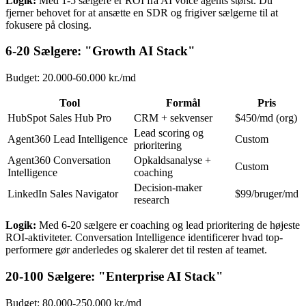
Logik:
Med 1-5 sælgere er ROI fra AI voice agents størst. Du
fjerner behovet for at ansætte en SDR og frigiver sælgerne til at
fokusere på closing.
6-20 Sælgere: "Growth AI Stack"
Budget: 20.000-60.000 kr./md
Tool
Formål
Pris
HubSpot Sales Hub Pro
CRM + sekvenser
$450/md (org)
Lead scoring og
Agent360 Lead Intelligence
Custom
prioritering
Agent360 Conversation
Opkaldsanalyse +
Custom
Intelligence
coaching
Decision-maker
LinkedIn Sales Navigator
$99/bruger/md
research
Logik:
Med 6-20 sælgere er coaching og lead prioritering de højeste
ROI-aktiviteter. Conversation Intelligence identificerer hvad top-
performere gør anderledes og skalerer det til resten af teamet.
20-100 Sælgere: "Enterprise AI Stack"
Budget: 80.000-250.000 kr./md