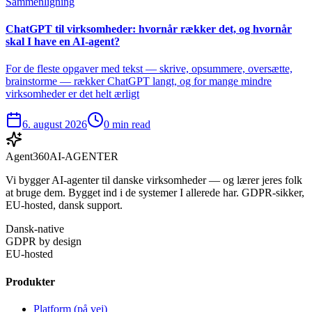
Sammenligning
ChatGPT til virksomheder: hvornår rækker det, og hvornår
skal I have en AI-agent?
For de fleste opgaver med tekst — skrive, opsummere, oversætte,
brainstorme — rækker ChatGPT langt, og for mange mindre
virksomheder er det helt ærligt
6. august 2026
0 min read
Agent360
AI-AGENTER
Vi bygger AI-agenter til danske virksomheder — og lærer jeres folk
at bruge dem. Bygget ind i de systemer I allerede har. GDPR-sikker,
EU-hosted, dansk support.
Dansk-native
GDPR by design
EU-hosted
Produkter
Platform (på vej)