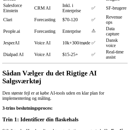
Salesforce
Inkl. i
CRM AI
✅
SF-brugere
Einstein
Enterprise
Revenue
Clari
Forecasting
$70-120
✅
ops
Data
⚠️
People.ai
Forecasting
Enterprise
capture
Dansk
JesperAI
Voice AI
10k+300/møde
✅
voice
Real-time
Dialpad AI
Voice AI
$15-25+
✅
assist
Sådan Vælger du det Rigtige AI
Salgsværktøj
Den største fejl er at købe AI-tools uden en klar plan for
implementering og måling.
3-trins beslutningsproces:
Trin 1: Identificer din flaskehals