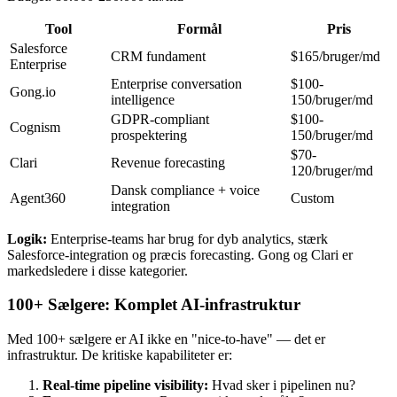
Tool
Formål
Pris
Salesforce
CRM fundament
$165/bruger/md
Enterprise
Enterprise conversation
$100-
Gong.io
intelligence
150/bruger/md
GDPR-compliant
$100-
Cognism
prospektering
150/bruger/md
$70-
Clari
Revenue forecasting
120/bruger/md
Dansk compliance + voice
Agent360
Custom
integration
Logik:
Enterprise-teams har brug for dyb analytics, stærk
Salesforce-integration og præcis forecasting. Gong og Clari er
markedsledere i disse kategorier.
100+ Sælgere: Komplet AI-infrastruktur
Med 100+ sælgere er AI ikke en "nice-to-have" — det er
infrastruktur. De kritiske kapabiliteter er:
Real-time pipeline visibility:
Hvad sker i pipelinen nu?