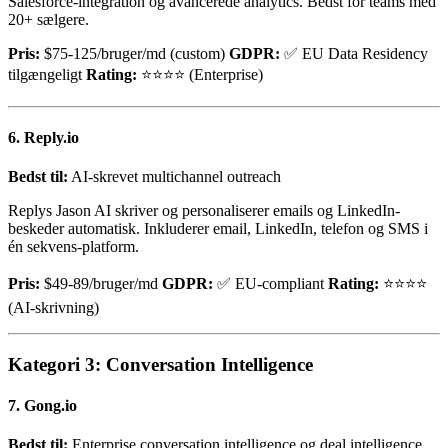
Salesforce-integration og avancerede analytics. Bedst for teams med
20+ sælgere.
Pris:
$75-125/bruger/md (custom)
GDPR:
✅ EU Data Residency
tilgængeligt
Rating:
⭐⭐⭐⭐ (Enterprise)
6. Reply.io
Bedst til:
AI-skrevet multichannel outreach
Replys Jason AI skriver og personaliserer emails og LinkedIn-
beskeder automatisk. Inkluderer email, LinkedIn, telefon og SMS i
én sekvens-platform.
Pris:
$49-89/bruger/md
GDPR:
✅ EU-compliant
Rating:
⭐⭐⭐⭐
(AI-skrivning)
Kategori 3: Conversation Intelligence
7. Gong.io
Bedst til:
Enterprise conversation intelligence og deal intelligence