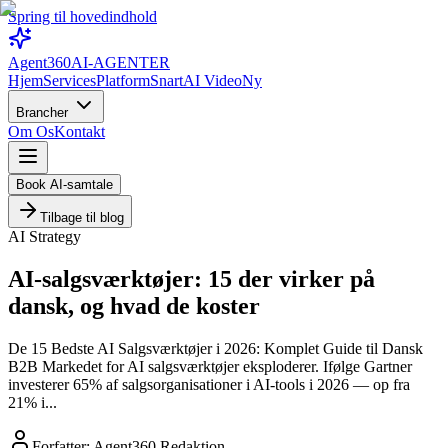
Spring til hovedindhold
Agent360
AI-AGENTER
Hjem
Services
Platform
Snart
AI Video
Ny
Brancher
Om Os
Kontakt
Book AI-samtale
Tilbage til blog
AI Strategy
AI-salgsværktøjer: 15 der virker på
dansk, og hvad de koster
De 15 Bedste AI Salgsværktøjer i 2026: Komplet Guide til Dansk
B2B Markedet for AI salgsværktøjer eksploderer. Ifølge Gartner
investerer 65% af salgsorganisationer i AI-tools i 2026 — op fra
21% i...
Forfatter:
Agent360 Redaktion