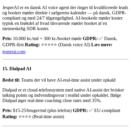
JesperAI er en dansk AI voice agent der ringer til kvalificerede leads
og booker møder direkte i sælgerens kalender — på dansk, GDPR-
compliant og med 24/7 tilgængelighed. AI-bookede møder koster
typisk en brøkdel af hvad tilsvarende møder booket af en
menneskelig SDR koster.
Pris:
10.000 kr./md + 300 kr./booket møde
GDPR:
✅ Dansk,
GDPR-first
Rating:
⭐⭐⭐⭐⭐ (Dansk voice AI)
Læs mere:
jesperai.com
15. Dialpad AI
Bedst til:
Teams der vil have AI-real-time assist under opkald
Dialpad er et cloud-telefonsystem med native AI-assist der hvisker
talking points og indvendingssvar i realtid under opkaldet. Ifølge
Dialpad øger real-time coaching close rates med 35%.
Pris:
$15-25/bruger/md (plus telefon)
GDPR:
✅ EU-compliant
Rating:
⭐⭐⭐⭐ (Real-time assist)