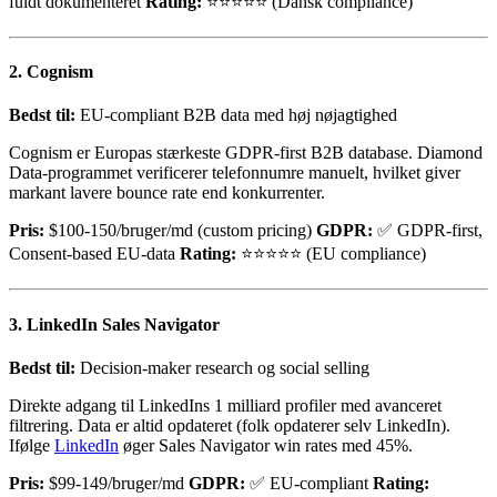
fuldt dokumenteret
Rating:
⭐⭐⭐⭐⭐ (Dansk compliance)
2. Cognism
Bedst til:
EU-compliant B2B data med høj nøjagtighed
Cognism er Europas stærkeste GDPR-first B2B database. Diamond
Data-programmet verificerer telefonnumre manuelt, hvilket giver
markant lavere bounce rate end konkurrenter.
Pris:
$100-150/bruger/md (custom pricing)
GDPR:
✅ GDPR-first,
Consent-based EU-data
Rating:
⭐⭐⭐⭐⭐ (EU compliance)
3. LinkedIn Sales Navigator
Bedst til:
Decision-maker research og social selling
Direkte adgang til LinkedIns 1 milliard profiler med avanceret
filtrering. Data er altid opdateret (folk opdaterer selv LinkedIn).
Ifølge
LinkedIn
øger Sales Navigator win rates med 45%.
Pris:
$99-149/bruger/md
GDPR:
✅ EU-compliant
Rating: