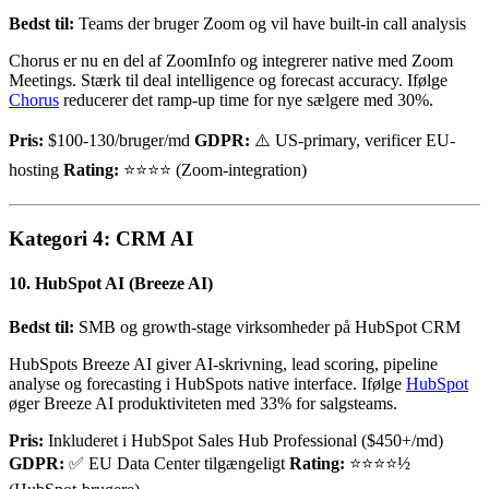
Bedst til:
Teams der bruger Zoom og vil have built-in call analysis
Chorus er nu en del af ZoomInfo og integrerer native med Zoom
Meetings. Stærk til deal intelligence og forecast accuracy. Ifølge
Chorus
reducerer det ramp-up time for nye sælgere med 30%.
Pris:
$100-130/bruger/md
GDPR:
⚠️ US-primary, verificer EU-
hosting
Rating:
⭐⭐⭐⭐ (Zoom-integration)
Kategori 4: CRM AI
10. HubSpot AI (Breeze AI)
Bedst til:
SMB og growth-stage virksomheder på HubSpot CRM
HubSpots Breeze AI giver AI-skrivning, lead scoring, pipeline
analyse og forecasting i HubSpots native interface. Ifølge
HubSpot
øger Breeze AI produktiviteten med 33% for salgsteams.
Pris:
Inkluderet i HubSpot Sales Hub Professional ($450+/md)
GDPR:
✅ EU Data Center tilgængeligt
Rating:
⭐⭐⭐⭐½