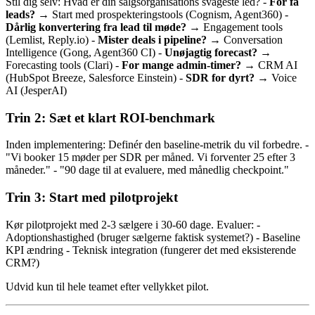
Stil dig selv: Hvad er din salgsorganisations svageste led? -
For få
leads?
→ Start med prospekteringstools (Cognism, Agent360) -
Dårlig konvertering fra lead til møde?
→ Engagement tools
(Lemlist, Reply.io) -
Mister deals i pipeline?
→ Conversation
Intelligence (Gong, Agent360 CI) -
Unøjagtig forecast?
→
Forecasting tools (Clari) -
For mange admin-timer?
→ CRM AI
(HubSpot Breeze, Salesforce Einstein) -
SDR for dyrt?
→ Voice
AI (JesperAI)
Trin 2: Sæt et klart ROI-benchmark
Inden implementering: Definér den baseline-metrik du vil forbedre. -
"Vi booker 15 møder per SDR per måned. Vi forventer 25 efter 3
måneder." - "90 dage til at evaluere, med månedlig checkpoint."
Trin 3: Start med pilotprojekt
Kør pilotprojekt med 2-3 sælgere i 30-60 dage. Evaluer: -
Adoptionshastighed (bruger sælgerne faktisk systemet?) - Baseline
KPI ændring - Teknisk integration (fungerer det med eksisterende
CRM?)
Udvid kun til hele teamet efter vellykket pilot.