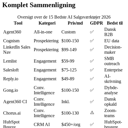
Komplet Sammenligning
Oversigt over de 15 Bedste AI Salgsværktøjer 2026
Tool
Kategori
Pris/md
GDPR
Bedst til
Dansk
Agent360
All-in-one
Custom
✅
B2B
Cognism
Prospektering
$100-150
✅
EU data
LinkedIn Sales
Decision-
Prospektering
$99-149
✅
Nav
maker
SMB
Lemlist
Engagement
$59-99
✅
outreach
Salesloft
Engagement
$75-125
✅
Enterprise
AI-
Reply.io
Engagement
$49-89
✅
skrivning
Conv.
Dybde-
Gong.io
$100-150
✅
Intelligence
analyse
Conv.
Dansk
Agent360 CI
Inkl.
✅
Intelligence
opkald
Conv.
Zoom-
⚠️
Chorus.ai
$100-130
Intelligence
teams
HubSpot
HubSpot-
CRM AI
$450+/org
✅
Breeze
brugere