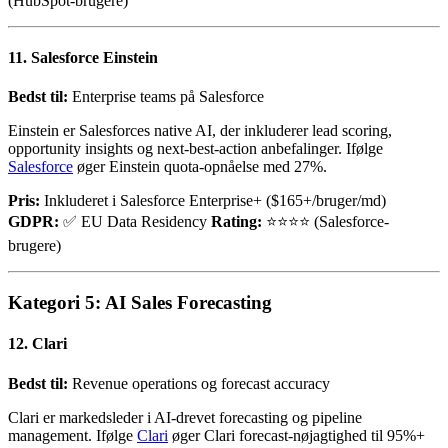
(HubSpot-brugere)
11. Salesforce Einstein
Bedst til:
Enterprise teams på Salesforce
Einstein er Salesforces native AI, der inkluderer lead scoring,
opportunity insights og next-best-action anbefalinger. Ifølge
Salesforce
øger Einstein quota-opnåelse med 27%.
Pris:
Inkluderet i Salesforce Enterprise+ ($165+/bruger/md)
GDPR:
✅ EU Data Residency
Rating:
⭐⭐⭐⭐ (Salesforce-
brugere)
Kategori 5: AI Sales Forecasting
12. Clari
Bedst til:
Revenue operations og forecast accuracy
Clari er markedsleder i AI-drevet forecasting og pipeline
management. Ifølge
Clari
øger Clari forecast-nøjagtighed til 95%+