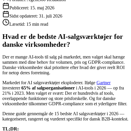
Publiceret:
15. maj 2026
Sidst opdateret:
31. juli 2026
Læsetid:
15 min read
Hvad er de bedste AI-salgsværktøjer for
danske virksomheder?
Der er mange AI-tools til salg på markedet, men valget skal hænge
sammen med dine behov for volumen, pris og GDPR-compliance.
Danske virksomheder skal prioritere efter hvad der giver reelt ROI
for netop deres forretning.
Markedet for AI salgsværktøjer eksploderer. Ifølge
Gartner
investerer
65% af salgsorganisationer
i AI-tools i 2026 — op fra
21% i 2023. Men valget er svært: Der er hundredvis af tools,
overlappende funktioner og store prisforskelle. Og for danske
virksomheder tilkommer GDPR-compliance som et yderligere filter.
Denne guide gennemgår de 15 bedste AI salgsværktøjer i 2026 —
kategoriseret, rangeret og vurderet specifikt for dansk B2B-kontekst.
TL;DR: