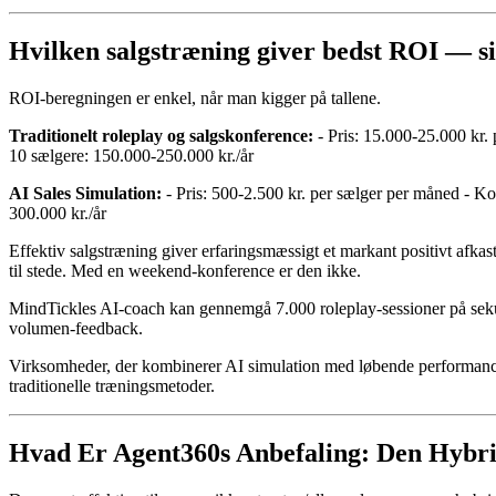
Hvilken salgstræning giver bedst ROI — sim
ROI-beregningen er enkel, når man kigger på tallene.
Traditionelt roleplay og salgskonference:
- Pris: 15.000-25.000 kr. 
10 sælgere: 150.000-250.000 kr./år
AI Sales Simulation:
- Pris: 500-2.500 kr. per sælger per måned - Ko
300.000 kr./år
Effektiv salgstræning giver erfaringsmæssigt et markant positivt afkas
til stede. Med en weekend-konference er den ikke.
MindTickles AI-coach kan gennemgå 7.000 roleplay-sessioner på sekund
volumen-feedback.
Virksomheder, der kombinerer AI simulation med løbende performance-
traditionelle træningsmetoder.
Hvad Er Agent360s Anbefaling: Den Hybr