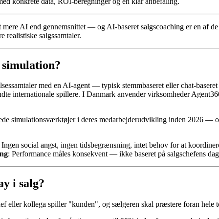
y med konkrete data, ROI-beregninger og en klar anbefaling.
re AI end gennemsnittet — og AI-baseret salgscoaching er en af de hur
 realistiske salgssamtaler.
 simulation?
velsessamtaler med en AI-agent — typisk stemmbaseret eller chat-basere
e internationale spillere. I Danmark anvender virksomheder Agent360s A
ede simulationsværktøjer i deres medarbejderudvikling inden 2026 — op
: Ingen social angst, ingen tidsbegrænsning, intet behov for at koordine
ing
: Performance måles konsekvent — ikke baseret på salgschefens da
y i salg?
chef eller kollega spiller "kunden", og sælgeren skal præstere foran hel