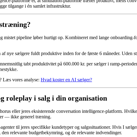
ence-platforme er, at simulation-platforme træner proaktivt, mens conve
e tilgange i én samlet infrastruktur.
gstræning?
og mistet pipeline løber hurtigt op. Kombineret med lange onboarding-fo
f nye sælgere fuldt produktive inden for de første 6 måneder. Uden str
nemsnitlig tabt produktivitet på 600.000 kr. per sælger i ramp-perioden
gnestykke.
lt? Læs vores analyse:
Hvad koster en AI sælger?
roleplay i salg i din organisation
orus eller jeres eksisterende conversation intelligence-platform. Hvilk
der — ikke generel træning.
genter til jeres specifikke kundetyper og salgssituationer. Hvis I sælg
 den relevante budgetbekymring, og de relevante indvendinger.