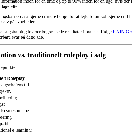
formation inden for én time og op til 90% inden for en uge, hvis der 
dage efter.
gsbarriere: sælgerne er mere bange for at fejle foran kollegerne end for 
g selv på svagheder.
e salgstræning leverer begrænsede resultater i praksis. Ifølge
RAIN Gro
rbare svar på dette gap.
ion vs. traditionelt roleplay i salg
lepunkter
nelt Roleplay
algschefens tid
bjektiv
cilitering
gst
elsesmekanisme
rdering
p-tid
tionel e-learning)