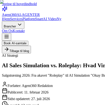
Spring til hovedindhold
Agent360
AI-AGENTER
Hjem
Services
Platform
Snart
AI Video
Ny
Brancher
Om Os
Kontakt
Book AI-samtale
Tilbage til blog
AI Strategi
AI Sales Simulation vs. Roleplay: Hvad Vir
Salgstræning 2026: Fra akavet "Roleplay" til AI Simulation "Okay Bri
Forfatter:
Agent360 Redaktion
Publiceret:
11. februar 2026
Sidst opdateret:
27. juli 2026