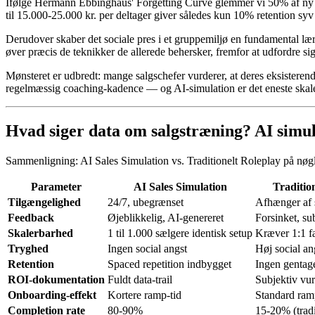
Ifølge Hermann Ebbinghaus' Forgetting Curve glemmer vi 50% af ny in
til 15.000-25.000 kr. per deltager giver således kun 10% retention syv 
Derudover skaber det sociale pres i et gruppemiljø en fundamental lærin
øver præcis de teknikker de allerede behersker, fremfor at udfordre si
Mønsteret er udbredt: mange salgschefer vurderer, at deres eksisterend
regelmæssig coaching-kadence — og AI-simulation er det eneste skale
Hvad siger data om salgstræning? AI simulat
Sammenligning: AI Sales Simulation vs. Traditionelt Roleplay på nøg
Parameter
AI Sales Simulation
Traditio
Tilgængelighed
24/7, ubegrænset
Afhænger af s
Feedback
Øjeblikkelig, AI-genereret
Forsinket, su
Skalerbarhed
1 til 1.000 sælgere identisk setup
Kræver 1:1 fa
Tryghed
Ingen social angst
Høj social an
Retention
Spaced repetition indbygget
Ingen gentag
ROI-dokumentation
Fuldt data-trail
Subjektiv vu
Onboarding-effekt
Kortere ramp-tid
Standard ram
Completion rate
80-90%
15-20% (tradi