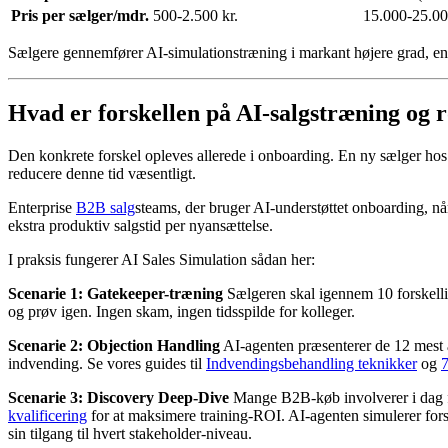
Pris per sælger/mdr.
500-2.500 kr.
15.000-25.000
Sælgere gennemfører AI-simulationstræning i markant højere grad, end 
Hvad er forskellen på AI-salgstræning og ro
Den konkrete forskel opleves allerede i onboarding. En ny sælger ho
reducere denne tid væsentligt.
Enterprise
B2B salg
steams, der bruger AI-understøttet onboarding, n
ekstra produktiv salgstid per nyansættelse.
I praksis fungerer AI Sales Simulation sådan her:
Scenarie 1: Gatekeeper-træning
Sælgeren skal igennem 10 forskellig
og prøv igen. Ingen skam, ingen tidsspilde for kolleger.
Scenarie 2: Objection Handling
AI-agenten præsenterer de 12 mest a
indvending. Se vores guides til
Indvendingsbehandling teknikker
og
7
Scenarie 3: Discovery Deep-Dive
Mange B2B-køb involverer i dag fl
kvalificering
for at maksimere training-ROI. AI-agenten simulerer for
sin tilgang til hvert stakeholder-niveau.