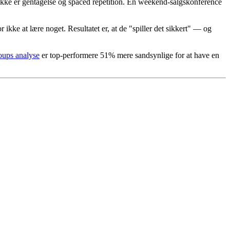
ikke er gentagelse og spaced repetition. En weekend-salgskonference
ikke at lære noget. Resultatet er, at de "spiller det sikkert" — og
ups analyse
er top-performere 51% mere sandsynlige for at have en