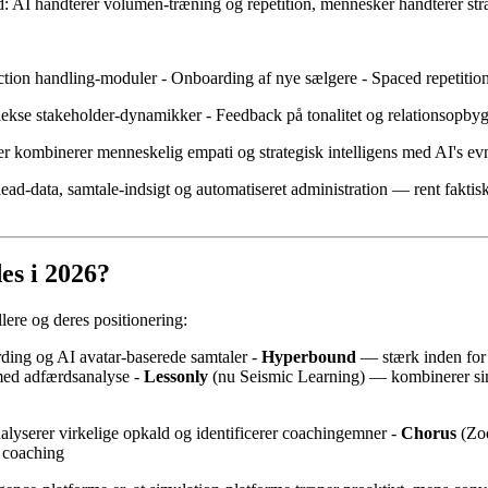
d: AI håndterer volumen-træning og repetition, mennesker håndterer str
tion handling-moduler - Onboarding af nye sælgere - Spaced repetition
ekse stakeholder-dynamikker - Feedback på tonalitet og relationsopbyg
r kombinerer menneskelig empati og strategisk intelligens med AI's evn
lead-data, samtale-indsigt og automatiseret administration — rent faktisk
es i 2026?
llere og deres positionering:
rding og AI avatar-baserede samtaler -
Hyperbound
— stærk inden for
ed adfærdsanalyse -
Lessonly
(nu Seismic Learning) — kombinerer s
lyserer virkelige opkald og identificerer coachingemner -
Chorus
(Zoo
coaching