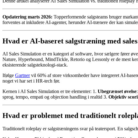
Denne artikel analyserer AI Sales Simulation vs. traditionelt rolepla
Opdatering marts 2026:
Topperformende salgsteams bruger markant me
forventes at inkludere AI-agenter, herunder AI-trænere der kan simulere
Hvad er AI-baseret salgstræning med sales
AI Sales Simulation er en kategori af software, hvor sælgere fører ø
Nature, Hyperbound, MindTickle, Retorio og Lessonly er de mest kendt
eksisterende salgsteknologi-stack.
Ifølge
Gartner
vil 60% af store virksomheder have integreret AI-baser
noget vi har set i HR-tech før.
Kernen i AI Sales Simulation er tre elementer: 1.
Ubegrænset øvelse
sprog, tempo, empati og objection handling i realtid 3.
Objektiv scor
Hvad er problemet med traditionelt rolepla
Traditionelt roleplay er salgstræningens svar på teatersport. En salgs