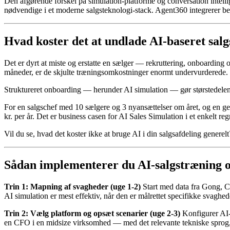
Den afgørende forskel på simulation-platforme og conversation intellig
nødvendige i et moderne salgsteknologi-stack. Agent360 integrerer begg
Hvad koster det at undlade AI-baseret sal
Det er dyrt at miste og erstatte en sælger — rekruttering, onboarding 
måneder, er de skjulte træningsomkostninger enormt undervurderede.
Struktureret onboarding — herunder AI simulation — gør størstedelen a
For en salgschef med 10 sælgere og 3 nyansættelser om året, og en gen
kr. per år. Det er business casen for AI Sales Simulation i et enkelt re
Vil du se, hvad det koster ikke at bruge AI i din salgsafdeling genere
Sådan implementerer du AI-salgstræning og 
Trin 1: Mapning af svagheder (uge 1-2)
Start med data fra Gong, Ch
AI simulation er mest effektiv, når den er målrettet specifikke svaghe
Trin 2: Vælg platform og opsæt scenarier (uge 2-3)
Konfigurer AI-a
en CFO i en midsize virksomhed — med det relevante tekniske sprog,