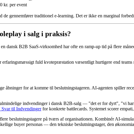
 kr. per event
de gennemfører traditionel e-learning. Det er ikke en marginal forbedri
leplay i salg i praksis?
s en dansk B2B SaaS-virksomhed har ofte en ramp-up tid på flere måned
år erfaringsmæssigt fuld kvotepræstation væsentligt hurtigere end team
e åbninger for at komme til beslutningstageren. AI-agenten spiller rece
lmindelige indvendinger i dansk B2B-salg — "det er for dyrt", "vi har
 Svar til Indvendinger
for konkrete battlecards. Systemet scorer empati,
ere beslutningstagere på tværs af organisationen. Kombinér AI-simula
skellige buyer personas — den tekniske beslutningstager, den økonomian