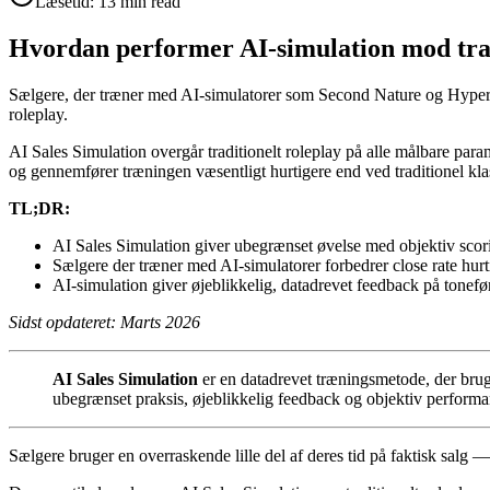
Læsetid:
13 min read
Hvordan performer AI-simulation mod trad
Sælgere, der træner med AI-simulatorer som Second Nature og Hyperbo
roleplay.
AI Sales Simulation overgår traditionelt roleplay på alle målbare pa
og gennemfører træningen væsentligt hurtigere end ved traditionel kl
TL;DR:
AI Sales Simulation giver ubegrænset øvelse med objektiv scorin
Sælgere der træner med AI-simulatorer forbedrer close rate hurt
AI-simulation giver øjeblikkelig, datadrevet feedback på tonef
Sidst opdateret: Marts 2026
AI Sales Simulation
er en datadrevet træningsmetode, der bruger
ubegrænset praksis, øjeblikkelig feedback og objektiv performan
Sælgere bruger en overraskende lille del af deres tid på faktisk salg — o