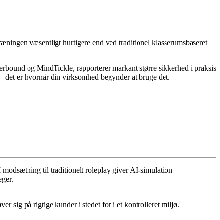
æningen væsentligt hurtigere end ved traditionel klasserumsbaseret
erbound og MindTickle, rapporterer markant større sikkerhed i praksis
— det er hvornår din virksomhed begynder at bruge det.
I modsætning til traditionelt roleplay giver AI-simulation
eger.
er sig på rigtige kunder i stedet for i et kontrolleret miljø.