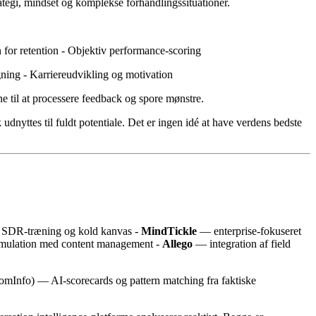
ategi, mindset og komplekse forhandlingssituationer.
 for retention - Objektiv performance-scoring
ning - Karriereudvikling og motivation
e til at processere feedback og spore mønstre.
 udnyttes til fuldt potentiale. Det er ingen idé at have verdens bedste
 SDR-træning og kold kanvas -
MindTickle
— enterprise-fokuseret
imulation med content management -
Allego
— integration af field
mInfo) — AI-scorecards og pattern matching fra faktiske