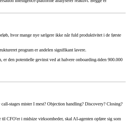
rsation intelligence-platforme analyserer reaktivt. Begge er
rløb, hvor mange nye sælgere ikke når fuld produktivitet i de første
uktureret program er andelen signifikant lavere.
, er den potentielle gevinst ved at halvere onboarding-tiden 900.000
e call-stages mister I mest? Objection handling? Discovery? Closing?
er til CFO'er i midsize virksomheder, skal AI-agenten opføre sig som