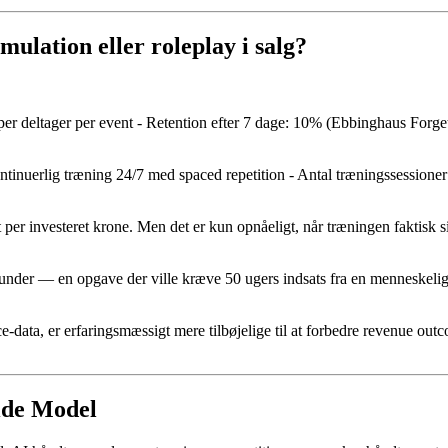
ulation eller roleplay i salg?
per deltager per event - Retention efter 7 dage: 10% (Ebbinghaus Forget
ntinuerlig træning 24/7 med spaced repetition - Antal træningssessione
t per investeret krone. Men det er kun opnåeligt, når træningen faktisk 
er — en opgave der ville kræve 50 ugers indsats fra en menneskelig coa
data, er erfaringsmæssigt mere tilbøjelige til at forbedre revenue o
ide Model