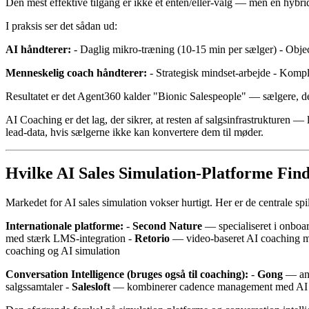
Den mest effektive tilgang er ikke et enten/eller-valg — men en hybri
I praksis ser det sådan ud:
AI håndterer:
- Daglig mikro-træning (10-15 min per sælger) - Objec
Menneskelig coach håndterer:
- Strategisk mindset-arbejde - Kompl
Resultatet er det Agent360 kalder "Bionic Salespeople" — sælgere, de
AI Coaching er det lag, der sikrer, at resten af salgsinfrastrukturen — 
lead-data, hvis sælgerne ikke kan konvertere dem til møder.
Hvilke AI Sales Simulation-Platforme Find
Markedet for AI sales simulation vokser hurtigt. Her er de centrale spi
Internationale platforme:
-
Second Nature
— specialiseret i onboa
med stærk LMS-integration -
Retorio
— video-baseret AI coaching m
coaching og AI simulation
Conversation Intelligence (bruges også til coaching):
-
Gong
— ana
salgssamtaler -
Salesloft
— kombinerer cadence management med AI 