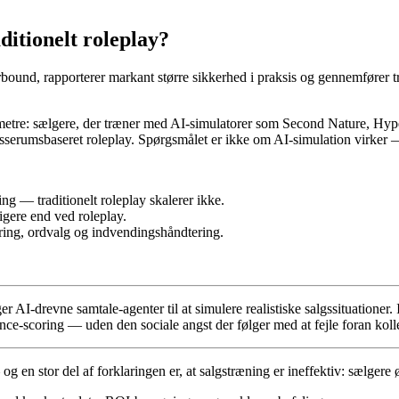
itionelt roleplay?
und, rapporterer markant større sikkerhed i praksis og gennemfører tr
rametre: sælgere, der træner med AI-simulatorer som Second Nature, Hyp
asserumsbaseret roleplay. Spørgsmålet er ikke om AI-simulation virker 
g — traditionelt roleplay skalerer ikke.
igere end ved roleplay.
øring, ordvalg og indvendingshåndtering.
 AI-drevne samtale-agenter til at simulere realistiske salgssituationer. 
ce-scoring — uden den sociale angst der følger med at fejle foran koll
g en stor del af forklaringen er, at salgstræning er ineffektiv: sælgere øv