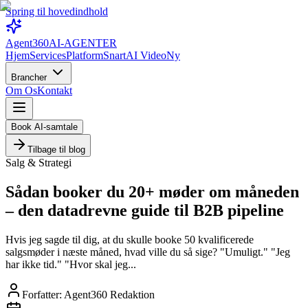
Spring til hovedindhold
Agent360
AI-AGENTER
Hjem
Services
Platform
Snart
AI Video
Ny
Brancher
Om Os
Kontakt
Book AI-samtale
Tilbage til blog
Salg & Strategi
Sådan booker du 20+ møder om måneden
– den datadrevne guide til B2B pipeline
Hvis jeg sagde til dig, at du skulle booke 50 kvalificerede
salgsmøder i næste måned, hvad ville du så sige? "Umuligt." "Jeg
har ikke tid." "Hvor skal jeg...
Forfatter:
Agent360 Redaktion