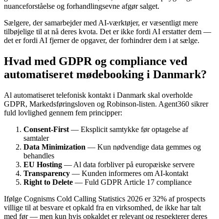
nuanceforståelse og forhandlingsevne afgør salget.
Sælgere, der samarbejder med AI-værktøjer, er væsentligt mere
tilbøjelige til at nå deres kvota. Det er ikke fordi AI erstatter dem —
det er fordi AI fjerner de opgaver, der forhindrer dem i at sælge.
Hvad med GDPR og compliance ved
automatiseret mødebooking i Danmark?
Al automatiseret telefonisk kontakt i Danmark skal overholde
GDPR, Markedsføringsloven og Robinson-listen. Agent360 sikrer
fuld lovlighed gennem fem principper:
Consent-First
— Eksplicit samtykke før optagelse af
samtaler
Data Minimization
— Kun nødvendige data gemmes og
behandles
EU Hosting
— Al data forbliver på europæiske servere
Transparency
— Kunden informeres om AI-kontakt
Right to Delete
— Fuld GDPR Article 17 compliance
Ifølge Cognisms Cold Calling Statistics 2026 er 32% af prospects
villige til at besvare et opkald fra en virksomhed, de ikke har talt
med før — men kun hvis opkaldet er relevant og respekterer deres