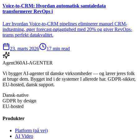
Voice-to-CRM: Hvordan automatisk samtaledata
transformerer RevOps i
Lær hvordan Voice-to-CRM pipelines eliminerer manuel CRM-
indtastning, øger forecast-nøjagtighed med 20% og giver RevOps-
teams perfekt datakvalitet.
23. marts 2026
17 min read
Agent360
AI-AGENTER
Vi bygger AI-agenter til danske virksomheder — og lærer jeres folk
at bruge dem. Bygget ind i de systemer I allerede har. GDPR-sikker,
EU-hosted, dansk support.
Dansk-native
GDPR by design
EU-hosted
Produkter
Platform (på vej)
AI Video