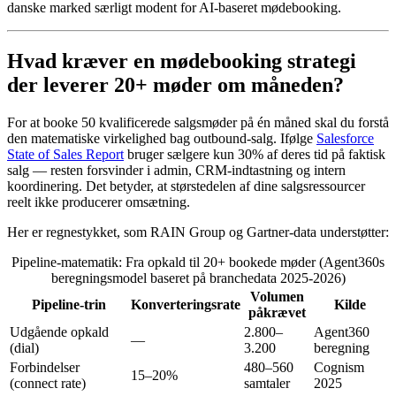
danske marked særligt modent for AI-baseret mødebooking.
Hvad kræver en mødebooking strategi
der leverer 20+ møder om måneden?
For at booke 50 kvalificerede salgsmøder på én måned skal du forstå
den matematiske virkelighed bag outbound-salg. Ifølge
Salesforce
State of Sales Report
bruger sælgere kun 30% af deres tid på faktisk
salg — resten forsvinder i admin, CRM-indtastning og intern
koordinering. Det betyder, at størstedelen af dine salgsressourcer
reelt ikke producerer omsætning.
Her er regnestykket, som RAIN Group og Gartner-data understøtter:
Pipeline-matematik: Fra opkald til 20+ bookede møder (Agent360s
beregningsmodel baseret på branchedata 2025-2026)
Volumen
Pipeline-trin
Konverteringsrate
Kilde
påkrævet
Udgående opkald
2.800–
Agent360
—
(dial)
3.200
beregning
Forbindelser
480–560
Cognism
15–20%
(connect rate)
samtaler
2025