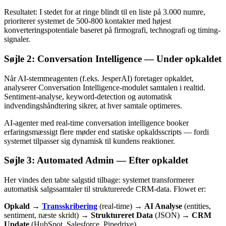
Resultatet: I stedet for at ringe blindt til en liste på 3.000 numre,
prioriterer systemet de 500-800 kontakter med højest
konverteringspotentiale baseret på firmografi, technografi og timing-
signaler.
Søjle 2: Conversation Intelligence — Under opkaldet
Når AI-stemmeagenten (f.eks. JesperAI) foretager opkaldet,
analyserer Conversation Intelligence-modulet samtalen i realtid.
Sentiment-analyse, keyword-detection og automatisk
indvendingshåndtering sikrer, at hver samtale optimeres.
AI-agenter med real-time conversation intelligence booker
erfaringsmæssigt flere møder end statiske opkaldsscripts — fordi
systemet tilpasser sig dynamisk til kundens reaktioner.
Søjle 3: Automated Admin — Efter opkaldet
Her vindes den tabte salgstid tilbage: systemet transformerer
automatisk salgssamtaler til strukturerede CRM-data. Flowet er:
Opkald
→
Transskribering
(real-time) →
AI Analyse
(entities,
sentiment, næste skridt) →
Struktureret Data
(JSON) →
CRM
Update
(HubSpot, Salesforce, Pipedrive)