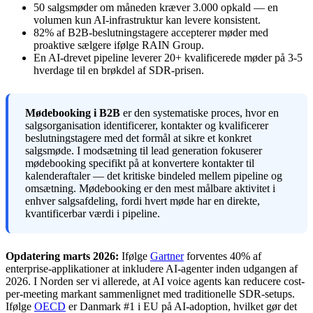
50 salgsmøder om måneden kræver 3.000 opkald — en
volumen kun AI-infrastruktur kan levere konsistent.
82% af B2B-beslutningstagere accepterer møder med
proaktive sælgere ifølge RAIN Group.
En AI-drevet pipeline leverer 20+ kvalificerede møder på 3-5
hverdage til en brøkdel af SDR-prisen.
Mødebooking i B2B
er den systematiske proces, hvor en
salgsorganisation identificerer, kontakter og kvalificerer
beslutningstagere med det formål at sikre et konkret
salgsmøde. I modsætning til lead generation fokuserer
mødebooking specifikt på at konvertere kontakter til
kalenderaftaler — det kritiske bindeled mellem pipeline og
omsætning. Mødebooking er den mest målbare aktivitet i
enhver salgsafdeling, fordi hvert møde har en direkte,
kvantificerbar værdi i pipeline.
Opdatering marts 2026:
Ifølge
Gartner
forventes 40% af
enterprise-applikationer at inkludere AI-agenter inden udgangen af
2026. I Norden ser vi allerede, at AI voice agents kan reducere cost-
per-meeting markant sammenlignet med traditionelle SDR-setups.
Ifølge
OECD
er Danmark #1 i EU på AI-adoption, hvilket gør det