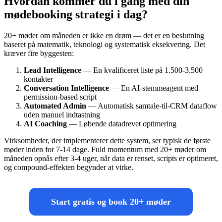
Hvordan kommer du i gang med din
mødebooking strategi i dag?
20+ møder om måneden er ikke en drøm — det er en beslutning
baseret på matematik, teknologi og systematisk eksekvering. Det
kræver fire byggesten:
Lead Intelligence
— En kvalificeret liste på 1.500-3.500
kontakter
Conversation Intelligence
— En AI-stemmeagent med
permission-based script
Automated Admin
— Automatisk samtale-til-CRM dataflow
uden manuel indtastning
AI Coaching
— Løbende datadrevet optimering
Virksomheder, der implementerer dette system, ser typisk de første
møder inden for 7-14 dage. Fuld momentum med 20+ møder om
måneden opnås efter 3-4 uger, når data er renset, scripts er optimeret,
og compound-effekten begynder at virke.
Start gratis og book 20+ møder