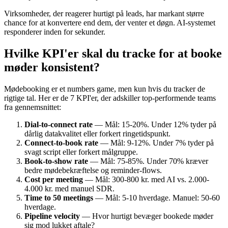
Virksomheder, der reagerer hurtigt på leads, har markant større
chance for at konvertere end dem, der venter et døgn. AI-systemet
responderer inden for sekunder.
Hvilke KPI'er skal du tracke for at booke
møder konsistent?
Mødebooking er et numbers game, men kun hvis du tracker de
rigtige tal. Her er de 7 KPI'er, der adskiller top-performende teams
fra gennemsnittet:
Dial-to-connect rate
— Mål: 15-20%. Under 12% tyder på
dårlig datakvalitet eller forkert ringetidspunkt.
Connect-to-book rate
— Mål: 9-12%. Under 7% tyder på
svagt script eller forkert målgruppe.
Book-to-show rate
— Mål: 75-85%. Under 70% kræver
bedre mødebekræftelse og reminder-flows.
Cost per meeting
— Mål: 300-800 kr. med AI vs. 2.000-
4.000 kr. med manuel SDR.
Time to 50 meetings
— Mål: 5-10 hverdage. Manuel: 50-60
hverdage.
Pipeline velocity
— Hvor hurtigt bevæger bookede møder
sig mod lukket aftale?