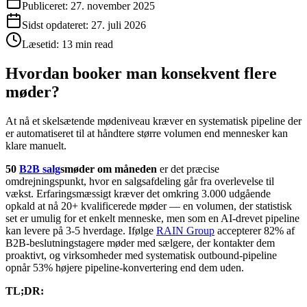
Publiceret:
27. november 2025
Sidst opdateret:
27. juli 2026
Læsetid:
13 min read
Hvordan booker man konsekvent flere
møder?
At nå et skelsætende mødeniveau kræver en systematisk pipeline der
er automatiseret til at håndtere større volumen end mennesker kan
klare manuelt.
50
B2B salg
smøder om måneden
er det præcise
omdrejningspunkt, hvor en salgsafdeling går fra overlevelse til
vækst. Erfaringsmæssigt kræver det omkring 3.000 udgående
opkald at nå 20+ kvalificerede møder — en volumen, der statistisk
set er umulig for et enkelt menneske, men som en AI-drevet pipeline
kan levere på 3-5 hverdage. Ifølge
RAIN Group
accepterer 82% af
B2B-beslutningstagere møder med sælgere, der kontakter dem
proaktivt, og virksomheder med systematisk outbound-pipeline
opnår 53% højere pipeline-konvertering end dem uden.
TL;DR: