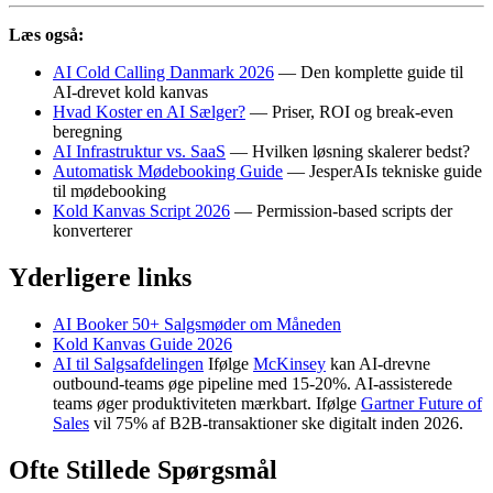
Læs også:
AI Cold Calling Danmark 2026
— Den komplette guide til
AI-drevet kold kanvas
Hvad Koster en AI Sælger?
— Priser, ROI og break-even
beregning
AI Infrastruktur vs. SaaS
— Hvilken løsning skalerer bedst?
Automatisk Mødebooking Guide
— JesperAIs tekniske guide
til mødebooking
Kold Kanvas Script 2026
— Permission-based scripts der
konverterer
Yderligere links
AI Booker 50+ Salgsmøder om Måneden
Kold Kanvas Guide 2026
AI til Salgsafdelingen
Ifølge
McKinsey
kan AI-drevne
outbound-teams øge pipeline med 15-20%. AI-assisterede
teams øger produktiviteten mærkbart. Ifølge
Gartner Future of
Sales
vil 75% af B2B-transaktioner ske digitalt inden 2026.
Ofte Stillede Spørgsmål