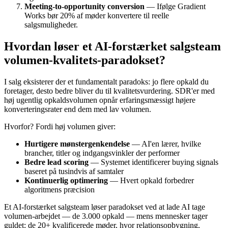
Meeting-to-opportunity conversion
— Ifølge Gradient
Works bør 20% af møder konvertere til reelle
salgsmuligheder.
Hvordan løser et AI-forstærket salgsteam
volumen-kvalitets-paradokset?
I salg eksisterer der et fundamentalt paradoks: jo flere opkald du
foretager, desto bedre bliver du til kvalitetsvurdering. SDR'er med
høj ugentlig opkaldsvolumen opnår erfaringsmæssigt højere
konverteringsrater end dem med lav volumen.
Hvorfor? Fordi høj volumen giver:
Hurtigere mønstergenkendelse
— AI'en lærer, hvilke
brancher, titler og indgangsvinkler der performer
Bedre lead scoring
— Systemet identificerer buying signals
baseret på tusindvis af samtaler
Kontinuerlig optimering
— Hvert opkald forbedrer
algoritmens præcision
Et AI-forstærket salgsteam løser paradokset ved at lade AI tage
volumen-arbejdet — de 3.000 opkald — mens mennesker tager
guldet: de 20+ kvalificerede møder, hvor relationsopbygning,