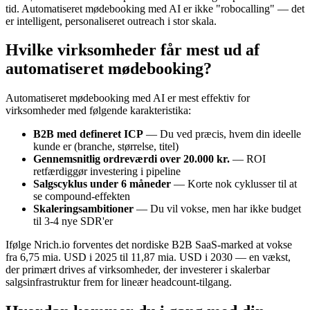
tid. Automatiseret mødebooking med AI er ikke "robocalling" — det
er intelligent, personaliseret outreach i stor skala.
Hvilke virksomheder får mest ud af
automatiseret mødebooking?
Automatiseret mødebooking med AI er mest effektiv for
virksomheder med følgende karakteristika:
B2B med defineret ICP
— Du ved præcis, hvem din ideelle
kunde er (branche, størrelse, titel)
Gennemsnitlig ordreværdi over 20.000 kr.
— ROI
retfærdiggør investering i pipeline
Salgscyklus under 6 måneder
— Korte nok cyklusser til at
se compound-effekten
Skaleringsambitioner
— Du vil vokse, men har ikke budget
til 3-4 nye SDR'er
Ifølge Nrich.io forventes det nordiske B2B SaaS-marked at vokse
fra 6,75 mia. USD i 2025 til 11,87 mia. USD i 2030 — en vækst,
der primært drives af virksomheder, der investerer i skalerbar
salgsinfrastruktur frem for lineær headcount-tilgang.