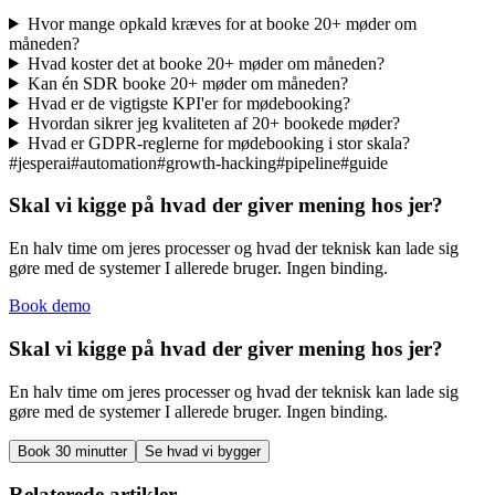
Hvor mange opkald kræves for at booke 20+ møder om
måneden?
Hvad koster det at booke 20+ møder om måneden?
Kan én SDR booke 20+ møder om måneden?
Hvad er de vigtigste KPI'er for mødebooking?
Hvordan sikrer jeg kvaliteten af 20+ bookede møder?
Hvad er GDPR-reglerne for mødebooking i stor skala?
#
jesperai
#
automation
#
growth-hacking
#
pipeline
#
guide
Skal vi kigge på hvad der giver mening hos jer?
En halv time om jeres processer og hvad der teknisk kan lade sig
gøre med de systemer I allerede bruger. Ingen binding.
Book demo
Skal vi kigge på hvad der giver mening hos jer?
En halv time om jeres processer og hvad der teknisk kan lade sig
gøre med de systemer I allerede bruger. Ingen binding.
Book 30 minutter
Se hvad vi bygger
Relaterede artikler