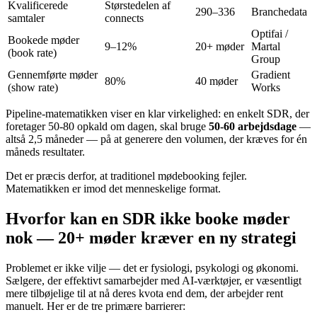
Kvalificerede
Størstedelen af
290–336
Branchedata
samtaler
connects
Optifai /
Bookede møder
9–12%
20+ møder
Martal
(book rate)
Group
Gennemførte møder
Gradient
80%
40 møder
(show rate)
Works
Pipeline-matematikken viser en klar virkelighed: en enkelt SDR, der
foretager 50-80 opkald om dagen, skal bruge
50-60 arbejdsdage
—
altså 2,5 måneder — på at generere den volumen, der kræves for én
måneds resultater.
Det er præcis derfor, at traditionel mødebooking fejler.
Matematikken er imod det menneskelige format.
Hvorfor kan en SDR ikke booke møder
nok — 20+ møder kræver en ny strategi
Problemet er ikke vilje — det er fysiologi, psykologi og økonomi.
Sælgere, der effektivt samarbejder med AI-værktøjer, er væsentligt
mere tilbøjelige til at nå deres kvota end dem, der arbejder rent
manuelt. Her er de tre primære barrierer: