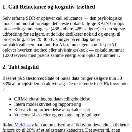
1. Call Reluctance og kognitiv træthed
Selv erfarne SDR'er oplever call reluctance — den psykologiske
modstand mod at foretage det næste opkald. Ifølge RAIN Groups
prospecting-undersøgelse (488 købere, 489 sælgere) er den største
udfordring for sælgere, at de ikke dedikerer nok tid og energi til
prospecting. Efter 20-30 afvisninger på en dag falder
samtalekvaliteten markant. En AI-stemmeagent som JesperAI
oplever hverken træthed eller afvisningsskræk — opkald nummer
1.000 leveres med præcis samme energi som opkald nummer 1.
2. Tabt salgstid
Baseret på Salesforces State of Sales-data bruger sælgere kun 30-
33% af arbejdstiden på aktivt salg. De resterende 67-70% forsvinder
i:
CRM-indtastning og datavedligeholdelse
Intern mødeaktivitet og rapportering
Research og forberedelse af opkaldslister
Voicemail-beskeder og gentagne opfølgninger
Ifølge
McKinsey
kan automatisering af ikke-kundevendte aktiviteter
frigøre op til 20% af et salgsteams kapacitet. Det svarer til, at en