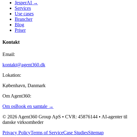
JesperAI →
Services
Use cases
Brancher
Blog
Priser
Kontakt
Email:
kontakt@agent360.dk
Lokation:
København, Danmark
Om Agent360:
Om os
Book en samtale →
© 2026 Agent360 Group ApS • CVR: 45876144 • AI-agenter til
danske virksomheder
Privacy Policy
Terms of Service
Case Studies
Sitemap