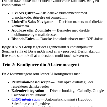
Du kan ikke booke møder uden kvalificerede kontakter. Brug en
kombination af:
CVR-registret
— Alle danske virksomheder med
branchekode, størrelse og omsætning
LinkedIn Sales Navigator
— Decision makers med direkte
kontaktdata
Apollo.io eller ZoomInfo
— Berigelse med direkte
mobilnumre og e-mailadresser
Bisnode/Eniro
— Danske kontaktdatabaser med B2B-fokus
Ifølge RAIN Group tager det i gennemsnit 8 kontaktpunkter
(touches) at få et første møde med en ny prospect. Derfor skal din
liste være stor nok til at understøtte multi-touch sekvenser.
Trin 2: Konfigurér din AI-stemmeagent
En AI-stemmeagent som JesperAI konfigureres med:
Permission-based script
— Etisk opkaldsstrategi, der
respekterer danske regler
Kalenderintegration
— Direkte booking i Calendly, Google
Calendar eller Outlook
CRM-integration
— Automatisk logning i HubSpot,
Salesforce eller Pipedrive