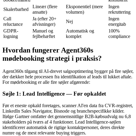
Lineær (flere
Eksponentiel (mere
Ingen
Skalerbarhed
ansatte)
volumen)
rekruttering
Call
Ja (efter 20+
Ingen
Nej
reluctance
afvisninger)
energitab
GDPR-
Manuel og
Automatisk og
100%
logning
fejlbehæftet
komplet
compliance
Hvordan fungerer Agent360s
mødebooking strategi i praksis?
Agent360s tilgang til AI-drevet salgsoptimering bygger på fire søjler,
der dækker hele processen fra identifikation af leads til lukket aftale.
For mødebooking er alle fire søjler afgørende:
Søjle 1: Lead Intelligence — Før opkaldet
Før et eneste opkald foretages, scanner AI'en data fra CVR-registret,
LinkedIn Sales Navigator, Bisnode og branchespecifikke kilder.
Ifølge Gartner omfatter det gennemsnitlige B2B-købsudvalg nu 6,8
stakeholders på tværs af 4 funktioner. Lead Intelligence-søjlen
identificerer automatisk de rigtige kontaktpersoner, deres direkte
numre og de mest relevante buying triggers.