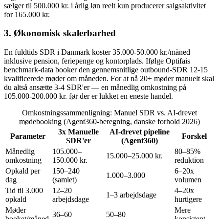
sælger til 500.000 kr. i årlig løn reelt kun producerer salgsaktivitet
for 165.000 kr.
3. Økonomisk skalerbarhed
En fuldtids SDR i Danmark koster 35.000-50.000 kr./måned
inklusive pension, feriepenge og kontorplads. Ifølge Optifais
benchmark-data booker den gennemsnitlige outbound-SDR 12-15
kvalificerede møder om måneden. For at nå 20+ møder manuelt skal
du altså ansætte 3-4 SDR'er — en månedlig omkostning på
105.000-200.000 kr. før der er lukket en eneste handel.
Omkostningssammenligning: Manuel SDR vs. AI-drevet
mødebooking (Agent360-beregning, danske forhold 2026)
3x Manuelle
AI-drevet pipeline
Parameter
Forskel
SDR'er
(Agent360)
Månedlig
105.000–
80–85%
15.000–25.000 kr.
omkostning
150.000 kr.
reduktion
Opkald per
150–240
6–20x
1.000–3.000
dag
(samlet)
volumen
Tid til 3.000
12–20
4–20x
1–3 arbejdsdage
opkald
arbejdsdage
hurtigere
Møder
Mere
36–60
50–80
booket/måned
konsistent