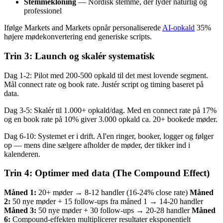
Stemmekloning
— Nordisk stemme, der lyder naturlig og
professionel
Ifølge Markets and Markets opnår personaliserede
AI-opkald
35%
højere mødekonvertering end generiske scripts.
Trin 3: Launch og skalér systematisk
Dag 1-2: Pilot med 200-500 opkald til det mest lovende segment.
Mål connect rate og book rate. Justér script og timing baseret på
data.
Dag 3-5: Skalér til 1.000+ opkald/dag. Med en connect rate på 17%
og en book rate på 10% giver 3.000 opkald ca. 20+ bookede møder.
Dag 6-10: Systemet er i drift. AI'en ringer, booker, logger og følger
op — mens dine sælgere afholder de møder, der tikker ind i
kalenderen.
Trin 4: Optimer med data (The Compound Effect)
Måned 1:
20+ møder → 8-12 handler (16-24% close rate)
Måned
2:
50 nye møder + 15 follow-ups fra måned 1 → 14-20 handler
Måned 3:
50 nye møder + 30 follow-ups → 20-28 handler
Måned
6:
Compound-effekten multiplicerer resultater eksponentielt