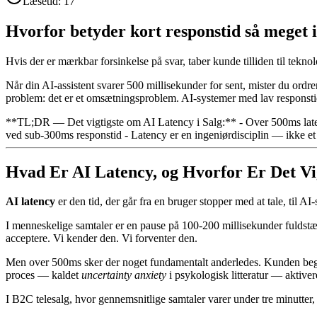
Læsetid:
17
Hvorfor betyder kort responstid så meget 
Hvis der er mærkbar forsinkelse på svar, taber kunde tilliden til tekn
Når din AI-assistent svarer 500 millisekunder for sent, mister du ordren
problem: det er et omsætningsproblem. AI-systemer med lav responsti
**TL;DR — Det vigtigste om AI Latency i Salg:** - Over 500ms latenc
ved sub-300ms responstid - Latency er en ingeniørdisciplin — ikke et 
Hvad Er AI Latency, og Hvorfor Er Det Vig
AI latency
er den tid, der går fra en bruger stopper med at tale, til AI
I menneskelige samtaler er en pause på 100-200 millisekunder fuldstæn
acceptere. Vi kender den. Vi forventer den.
Men over 500ms sker der noget fundamentalt anderledes. Kunden begyn
proces — kaldet
uncertainty anxiety
i psykologisk litteratur — aktive
I B2C telesalg, hvor gennemsnitlige samtaler varer under tre minutter, 