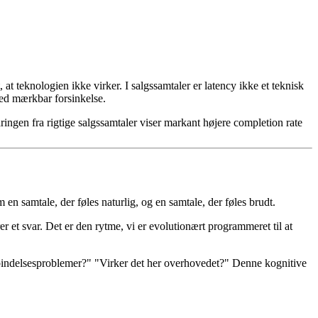
 at teknologien ikke virker. I salgssamtaler er latency ikke et teknisk
ed mærkbar forsinkelse.
gen fra rigtige salgssamtaler viser markant højere completion rate
m en samtale, der føles naturlig, og en samtale, der føles brudt.
et svar. Det er den rytme, vi er evolutionært programmeret til at
bindelsesproblemer?" "Virker det her overhovedet?" Denne kognitive