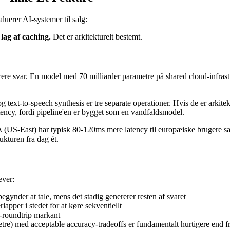
luerer AI-systemer til salg:
lag af caching.
Det er arkitekturelt bestemt.
ere svar. En model med 70 milliarder parametre på shared cloud-infras
text-to-speech synthesis er tre separate operationer. Hvis de er arkitektu
atency, fordi pipeline'en er bygget som en vandfaldsmodel.
A (US-East) har typisk 80-120ms mere latency til europæiske brugere s
rukturen fra dag ét.
æver:
egynder at tale, mens det stadig genererer resten af svaret
pper i stedet for at køre sekventiellt
-roundtrip markant
e) med acceptable accuracy-tradeoffs er fundamentalt hurtigere end fro