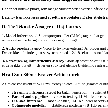
Her er det kritiske punkt, som mange virksomheder overser, når de eva
Latency kan ikke løses med et software-opdatering eller et ekstra 
De Tre Tekniske Årsager til Høj Latency
1. Model inference-tid
Store sprogmodeller (LLMs) tager tid at gener
netværksforsinkelse og audio-processing er tillagt.
2. Audio pipeline latency
Voice-to-text konvertering, AI-processing og 
Det er ikke ualmindeligt at se systemer med 1,2-1,8 sekunders total l
3. Netværks- og infrastructure-latency
Cloud-tjenester hostet i US
er dette ikke trivielt — det er en strukturel ulempe bygget ind i infrast
Hvad Sub-300ms Kræver Arkitekturelt
At levere konsistent sub-300ms latency i voice AI til salgssamtaler kr
Streaming inference
i stedet for batch generation — systemet b
Parallel audio pipeline
— voice-to-text og LLM inference overla
EU-lokal inference
— model-hosting i EU reducerer netværks
Optimerede modeller
— distillerede modeller (7B-13B parametr