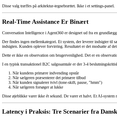
Disse valg træffes på arkitektur-tegnebrættet. Ikke i et settings-panel.
Real-Time Assistance Er Binært
Conversation Intelligence i Agent360 er designet ud fra en grundlæ
Der findes ingen mellemkategori. Et system, der leverer indsigter til 
indsigten. Kunden oplever forvirring. Resultatet er det modsatte af det
Dette er ikke en observation om brugervenlighed. Det er en observati
I en typisk transaktionel B2C salgssamtale er der 3-4 beslutningskriti
Når kundens primære indvending opstår
Når sælgeren præsenterer det primære tilbud
Når kunden signalerer tvivl (tone-skift, pause, "hmm")
Når sælgeren forsøger at lukke
Disse øjeblikke varer ikke ét sekund. De varer et halvt. Et AI-system
Latency i Praksis: Tre Scenarier fra Dansk