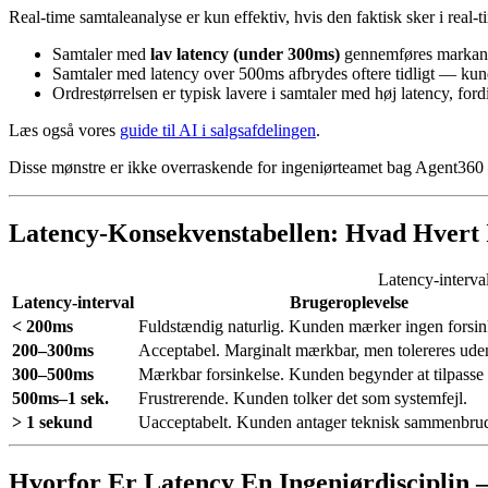
Real-time samtaleanalyse er kun effektiv, hvis den faktisk sker i real-t
Samtaler med
lav latency (under 300ms)
gennemføres markant
Samtaler med latency over 500ms afbrydes oftere tidligt — kun
Ordrestørrelsen er typisk lavere i samtaler med høj latency, f
Læs også vores
guide til AI i salgsafdelingen
.
Disse mønstre er ikke overraskende for ingeniørteamet bag Agent36
Latency-Konsekvenstabellen: Hvad Hvert 
Latency-interval
Latency-interval
Brugeroplevelse
< 200ms
Fuldstændig naturlig. Kunden mærker ingen forsin
200–300ms
Acceptabel. Marginalt mærkbar, men tolereres uden 
300–500ms
Mærkbar forsinkelse. Kunden begynder at tilpasse 
500ms–1 sek.
Frustrerende. Kunden tolker det som systemfejl.
> 1 sekund
Uacceptabelt. Kunden antager teknisk sammenbru
Hvorfor Er Latency En Ingeniørdisciplin 