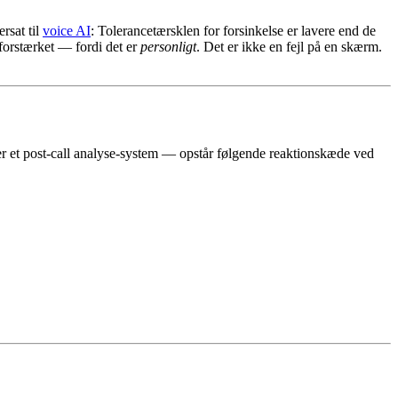
rsat til
voice AI
: Tolerancetærsklen for forsinkelse er lavere end de
 forstærket — fordi det er
personligt
. Det er ikke en fejl på en skærm.
er et post-call analyse-system — opstår følgende reaktionskæde ved