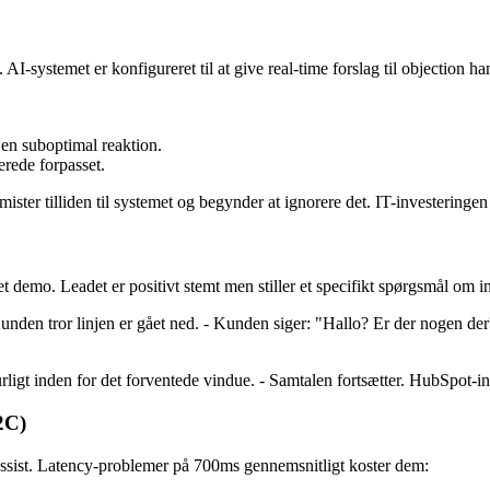
 AI-systemet er konfigureret til at give real-time forslag til objection
en suboptimal reaktion.
erede forpasset.
ister tilliden til systemet og begynder at ignorere det. IT-investeringen 
 et demo. Leadet er positivt stemt men stiller et specifikt spørgsmål om
den tror linjen er gået ned. - Kunden siger: "Hallo? Er der nogen der?"
rligt inden for det forventede vindue. - Samtalen fortsætter. HubSpot-
2C)
ssist. Latency-problemer på 700ms gennemsnitligt koster dem: