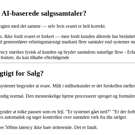
i AI-baserede salgssamtaler?
ologien med det samme — selv hvis svaret er helt korrekt.
. Ikke fordi svaret er forkert — men fordi kunden allerede har besluttet,
d gennemfører erfaringsmæssigt markant flere samtaler end systemer m
y mærkes fysisk af kunden og bryder samtalens naturlige flow - Erfarin
feature, du kan tilkøbe efterfølgende
tigt for Salg?
-systemet begynder at svare. Målt i millisekunder er det forskellen melle
dig normal. Den menneskelige hjerne processerer sproget og formulerer 
der at tolke pausen som en fejl. "Er systemet gået ned?" "Er der for
res automatisk og tager kontrollen over samtalen væk fra din sælger.
er 500ms latency ikke bare irriterende. Det er fatalt.