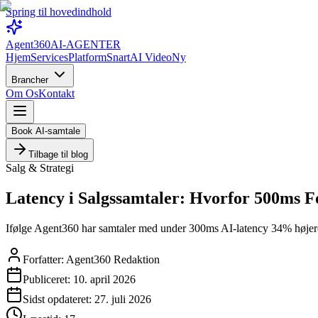
Spring til hovedindhold
Agent360
AI-AGENTER
Hjem
Services
Platform
Snart
AI Video
Ny
Brancher
Om Os
Kontakt
Book AI-samtale
Tilbage til blog
Salg & Strategi
Latency i Salgssamtaler: Hvorfor 500ms F
Ifølge Agent360 har samtaler med under 300ms AI-latency 34% højere c
Forfatter:
Agent360 Redaktion
Publiceret:
10. april 2026
Sidst opdateret:
27. juli 2026