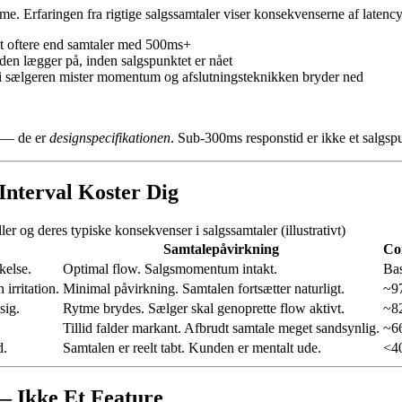
ime. Erfaringen fra rigtige salgssamtaler viser konsekvenserne af latency
 oftere end samtaler med 500ms+
den lægger på, inden salgspunktet er nået
ordi sælgeren mister momentum og afslutningsteknikken bryder ned
0 — de er
designspecifikationen
. Sub-300ms responstid er ikke et salgsp
Interval Koster Dig
ler og deres typiske konsekvenser i salgssamtaler (illustrativt)
Samtalepåvirkning
Co
kelse.
Optimal flow. Salgsmomentum intakt.
Bas
irritation.
Minimal påvirkning. Samtalen fortsætter naturligt.
~97
sig.
Rytme brydes. Sælger skal genoprette flow aktivt.
~82
Tillid falder markant. Afbrudt samtale meget sandsynlig.
~66
d.
Samtalen er reelt tabt. Kunden er mentalt ude.
<40
— Ikke Et Feature