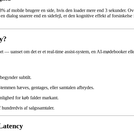
% af mobile brugere en side, hvis den loader mere end 3 sekunder. Ove
 en dialog snarere end en sidefejl, er den kognitive effekt af forsinkelse
y?
ort — uanset om det er et real-time assist-system, en AI-mødebooker ell
begynder subtilt.
temmen hæves, gentages, eller samtalen afbrydes.
nlighed for køb falder markant.
f hundredvis af salgssamtaler.
Latency