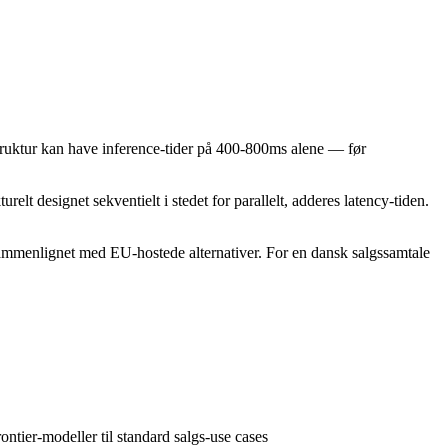
truktur kan have inference-tider på 400-800ms alene — før
relt designet sekventielt i stedet for parallelt, adderes latency-tiden.
ammenlignet med EU-hostede alternativer. For en dansk salgssamtale
ntier-modeller til standard salgs-use cases