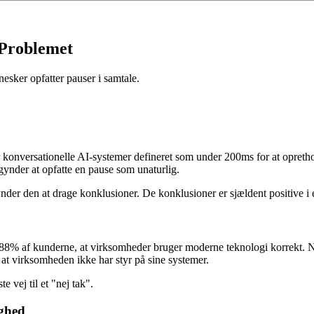
-Problemet
nesker opfatter pauser i samtale.
 konversationelle AI-systemer defineret som under 200ms for at oprethold
ynder at opfatte en pause som unaturlig.
nder den at drage konklusioner. De konklusioner er sjældent positive 
88% af kunderne, at virksomheder bruger moderne teknologi korrekt. Nå
t virksomheden ikke har styr på sine systemer.
e vej til et "nej tak".
ghed