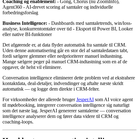
Coaching og enablement:
- Gong, Chorus (nu ZoomInfo),
Agent360 - AI-drevet scoring af samtaler og individuelle
forbedringsforslag
Business Intelligence:
- Dashboards med samtaletrends, win/loss-
analyse, konkurrentomtaler over tid - Eksport til Power BI, Looker
eller native BI-funktioner
Det afgørende er, at data flyder automatisk fra samtale til CRM.
Uden denne automatisering går en stor del af samtaledataen tabt,
fordi sælgere glemmer eller nedprioriterer manuel indtastning.
Mange sælgere peger på manuel CRM-indtastning som en af de
opgaver, de helst vil eliminere.
Conversation intelligence eliminerer dette problem ved at ekstrahere
kontaktdata, deal-detaljer, indvendinger og aftalte næste skridt
automatisk — og logge dem direkte i CRM-felter.
For virksomheder der allerede bruger
JesperAI
som AI voice agent
til mødebooking, integrerer conversation intelligence sig naturligt
som det næste lag. JesperAI genererer samtalerne — conversation
intelligence analyserer dem og fører data videre til CRM og
coaching-loops.