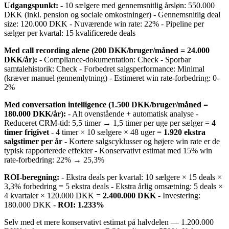
Udgangspunkt:
- 10 sælgere med gennemsnitlig årsløn: 550.000
DKK (inkl. pension og sociale omkostninger) - Gennemsnitlig deal
size: 120.000 DKK - Nuværende win rate: 22% - Pipeline per
sælger per kvartal: 15 kvalificerede deals
Med call recording alene (200 DKK/bruger/måned = 24.000
DKK/år):
- Compliance-dokumentation: Check - Sporbar
samtalehistorik: Check - Forbedret salgsperformance: Minimal
(kræver manuel gennemlytning) - Estimeret win rate-forbedring: 0-
2%
Med conversation intelligence (1.500 DKK/bruger/måned =
180.000 DKK/år):
- Alt ovenstående + automatisk analyse -
Reduceret CRM-tid: 5,5 timer → 1,5 timer per uge per sælger =
4
timer frigivet
- 4 timer × 10 sælgere × 48 uger =
1.920 ekstra
salgstimer per år
- Kortere salgscyklusser og højere win rate er de
typisk rapporterede effekter - Konservativt estimat med 15% win
rate-forbedring: 22% → 25,3%
ROI-beregning:
- Ekstra deals per kvartal: 10 sælgere × 15 deals ×
3,3% forbedring = 5 ekstra deals - Ekstra årlig omsætning: 5 deals ×
4 kvartaler × 120.000 DKK =
2.400.000 DKK
- Investering:
180.000 DKK -
ROI: 1.233%
Selv med et mere konservativt estimat på halvdelen — 1.200.000