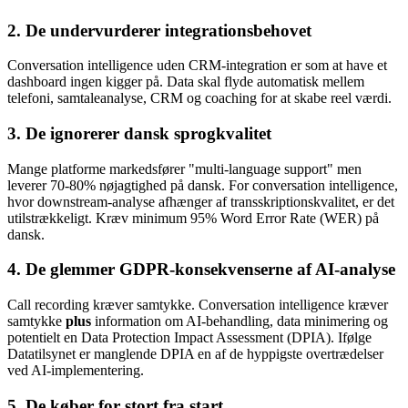
2. De undervurderer integrationsbehovet
Conversation intelligence uden CRM-integration er som at have et
dashboard ingen kigger på. Data skal flyde automatisk mellem
telefoni, samtaleanalyse, CRM og coaching for at skabe reel værdi.
3. De ignorerer dansk sprogkvalitet
Mange platforme markedsfører "multi-language support" men
leverer 70-80% nøjagtighed på dansk. For conversation intelligence,
hvor downstream-analyse afhænger af transskriptionskvalitet, er det
utilstrækkeligt. Kræv minimum 95% Word Error Rate (WER) på
dansk.
4. De glemmer GDPR-konsekvenserne af AI-analyse
Call recording kræver samtykke. Conversation intelligence kræver
samtykke
plus
information om AI-behandling, data minimering og
potentielt en Data Protection Impact Assessment (DPIA). Ifølge
Datatilsynet er manglende DPIA en af de hyppigste overtrædelser
ved AI-implementering.
5. De køber for stort fra start