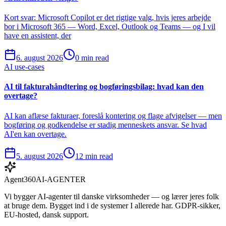
Kort svar: Microsoft Copilot er det rigtige valg, hvis jeres arbejde
bor i Microsoft 365 — Word, Excel, Outlook og Teams — og I vil
have en assistent, der
6. august 2026
0 min read
AI use-cases
AI til fakturahåndtering og bogføringsbilag: hvad kan den
overtage?
AI kan aflæse fakturaer, foreslå kontering og flage afvigelser — men
bogføring og godkendelse er stadig menneskets ansvar. Se hvad
AI'en kan overtage.
5. august 2026
12 min read
Agent360
AI-AGENTER
Vi bygger AI-agenter til danske virksomheder — og lærer jeres folk
at bruge dem. Bygget ind i de systemer I allerede har. GDPR-sikker,
EU-hosted, dansk support.