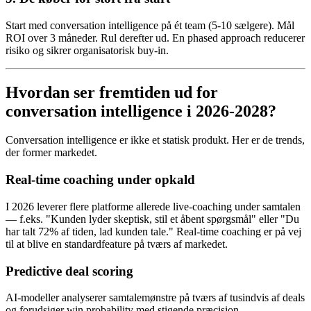
Start med conversation intelligence på ét team (5-10 sælgere). Mål
ROI over 3 måneder. Rul derefter ud. En phased approach reducerer
risiko og sikrer organisatorisk buy-in.
Hvordan ser fremtiden ud for
conversation intelligence i 2026-2028?
Conversation intelligence er ikke et statisk produkt. Her er de trends,
der former markedet.
Real-time coaching under opkald
I 2026 leverer flere platforme allerede live-coaching under samtalen
— f.eks. "Kunden lyder skeptisk, stil et åbent spørgsmål" eller "Du
har talt 72% af tiden, lad kunden tale." Real-time coaching er på vej
til at blive en standardfeature på tværs af markedet.
Predictive deal scoring
AI-modeller analyserer samtalemønstre på tværs af tusindvis af deals
og forudsiger win probability med stigende præcision.