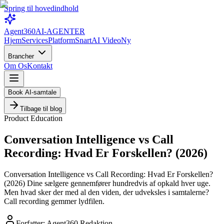
Spring til hovedindhold
Agent360
AI-AGENTER
Hjem
Services
Platform
Snart
AI Video
Ny
Brancher
Om Os
Kontakt
Book AI-samtale
Tilbage til blog
Product Education
Conversation Intelligence vs Call
Recording: Hvad Er Forskellen? (2026)
Conversation Intelligence vs Call Recording: Hvad Er Forskellen?
(2026) Dine sælgere gennemfører hundredvis af opkald hver uge.
Men hvad sker der med al den viden, der udveksles i samtalerne?
Call recording gemmer lydfilen.
Forfatter:
Agent360 Redaktion