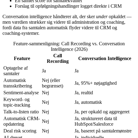
En samlet score for samtalekvalitet
Forslag til opfølgningshandlinger logget direkte i CRM
Conversation intelligence håndterer alt, der sker
under
opkaldet —
men værdien strækker sig videre til administration og coaching,
fordi data fra samtalen automatisk flyder videre til CRM og
coaching-systemer.
Feature-sammenligning: Call Recording vs. Conversation
Intelligence (2026)
Call
Feature
Conversation Intelligence
Recording
Optagelse af
Ja
Ja
samtaler
Automatisk
Nej (eller
Ja, 95%+ nøjagtighed
transskribering
begrænset)
Sentiment-analyse
Nej
Ja, realtid
Keyword- og
Nej
Ja, automatisk
topic-tracking
Talk-to-listen ratio
Nej
Ja, per opkald og aggregeret
Automatisk CRM-
Ja, struktureret data til
Nej
opdatering
HubSpot/Salesforce
Deal risk scoring
Nej
Ja, baseret på samtalemønstre
AI-drevet
Ja, individuelle