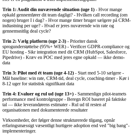
Trin 1: Audit din nuværende situation (uge 1)
- Hvor mange
opkald gennemfører dit team dagligt? - Hvilken call recording (om
nogen) bruger I i dag? - Hvor mange timer bruger sælgere på CRM-
indtastning per uge? - Hvad er jeres nuværende win rate og
gennemsnitlig deal cycle?
Trin 2: Vælg platform (uge 2-3)
- Prioriter dansk
sprogunderstøttelse (95%+ WER) - Verificer GDPR-compliance og
EU hosting - Sikr integration med dit CRM (HubSpot, Salesforce,
Pipedrive) - Kræv en POC med jeres egne opkald — ikke demo-
data
Trin 3: Pilot med ét team (uge 4-12)
- Start med 5-10 sælgere -
Mål baseline: win rate, CRM-tid, deal cycle, coaching-timer - Kør i
8-12 uger for statistisk signifikant data
Trin 4: Evaluer og rul ud (uge 13+)
- Sammenlign pilot-teamets
performance med kontrolgruppe - Beregn ROI baseret på faktiske
tal — ikke leverandørens estimater - Rul ud til resten af
organisationen med dokumenterede resultater
Virksomheder, der følger denne strukturerede tilgang, opnår
erfaringsmæssigt væsentligt hurtigere adoption end ved "big bang"-
implementeringer.