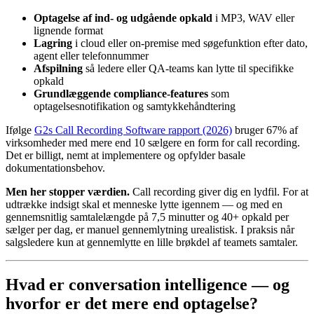
Optagelse af ind- og udgående opkald
i MP3, WAV eller
lignende format
Lagring
i cloud eller on-premise med søgefunktion efter dato,
agent eller telefonnummer
Afspilning
så ledere eller QA-teams kan lytte til specifikke
opkald
Grundlæggende compliance-features
som
optagelsesnotifikation og samtykkehåndtering
Ifølge
G2s Call Recording Software rapport (2026)
bruger 67% af
virksomheder med mere end 10 sælgere en form for call recording.
Det er billigt, nemt at implementere og opfylder basale
dokumentationsbehov.
Men her stopper værdien.
Call recording giver dig en lydfil. For at
udtrække indsigt skal et menneske lytte igennem — og med en
gennemsnitlig samtalelængde på 7,5 minutter og 40+ opkald per
sælger per dag, er manuel gennemlytning urealistisk. I praksis når
salgsledere kun at gennemlytte en lille brøkdel af teamets samtaler.
Hvad er conversation intelligence — og
hvorfor er det mere end optagelse?