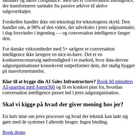
samtaler og sikrer compliance. Men det er conversation intelligence,
der transformerer samtaler fra passive arkiver til aktive
salgsværktøjer.
Forskellen handler ikke om teknologi for teknologiens skyld. Den
handler om, at 98% af den viden, der udveksles i jeres salgssamtaler,
i dag forsvinder i ingenting — og conversation intelligence fanger
den.
For danske virksomheder med 5+ sælgere er conversation
intelligence ikke længere en nice-to-have. Det er en
konkurrencemæssig nødvendighed i et marked, hvor data-drevne
salgsorganisationer konsekvent outperformer dem, der stadig bygger
på mavefornemmelse.
Klar til at bygge din AI Sales Infrastructure?
Book 60 minutters
AI-sparring med Agent360
og få en konkret plan for, hvordan
conversation intelligence passer ind i jeres salgsorganisation.
Skal vi kigge på hvad der giver mening hos jer?
En halv time om jeres processer og hvad der teknisk kan lade sig
gøre med de systemer I allerede bruger. Ingen binding.
Book demo