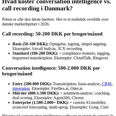
Hvad koster conversation intelligence vs.
call recording i Danmark?
Prisen er ofte den første barriere. Her er et realistisk overblik over
danske markedspriser i 2026.
Call recording: 50-200 DKK per bruger/måned
Basis (50-100 DKK):
Optagelse, lagring, simpel søgning.
Eksempler: Aircall built-in, 3CX recording
Standard (100-200 DKK):
+ compliance-features, tagging,
begrænset transskription. Eksempler: CloudTalk, Ringover
Conversation intelligence: 500-2.000 DKK per
bruger/måned
Entry (500-800 DKK):
Transskription, basis-analyse,
CRM-
integration
. Eksempler: Fireflies.ai, Otter.ai
Mid-tier (800-1.500 DKK):
+ sentiment-analyse, coaching,
deal scoring. Eksempler: Agent360, Chorus
Enterprise (1.500-2.000+ DKK):
+ custom AI-modeller,
avanceret forecasting, multi-sprog. Eksempler: Gong, Clari
Priserne på conversation intelligence-software er steget de seneste år