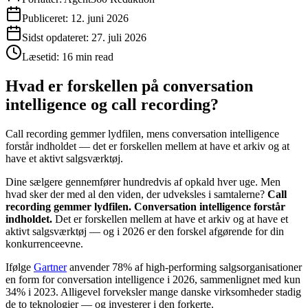
Publiceret:
12. juni 2026
Sidst opdateret:
27. juli 2026
Læsetid:
16 min read
Hvad er forskellen på conversation
intelligence og call recording?
Call recording gemmer lydfilen, mens conversation intelligence
forstår indholdet — det er forskellen mellem at have et arkiv og at
have et aktivt salgsværktøj.
Dine sælgere gennemfører hundredvis af opkald hver uge. Men
hvad sker der med al den viden, der udveksles i samtalerne?
Call
recording gemmer lydfilen. Conversation intelligence forstår
indholdet.
Det er forskellen mellem at have et arkiv og at have et
aktivt salgsværktøj — og i 2026 er den forskel afgørende for din
konkurrenceevne.
Ifølge
Gartner
anvender 78% af high-performing salgsorganisationer
en form for conversation intelligence i 2026, sammenlignet med kun
34% i 2023. Alligevel forveksler mange danske virksomheder stadig
de to teknologier — og investerer i den forkerte.