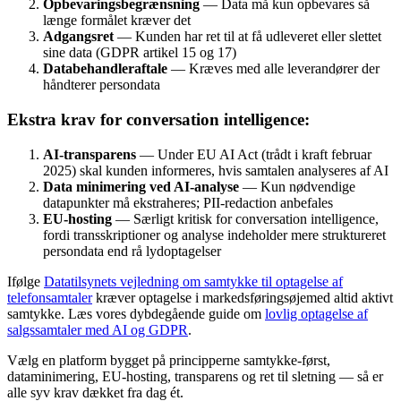
Opbevaringsbegrænsning
— Data må kun opbevares så
længe formålet kræver det
Adgangsret
— Kunden har ret til at få udleveret eller slettet
sine data (GDPR artikel 15 og 17)
Databehandleraftale
— Kræves med alle leverandører der
håndterer persondata
Ekstra krav for conversation intelligence:
AI-transparens
— Under EU AI Act (trådt i kraft februar
2025) skal kunden informeres, hvis samtalen analyseres af AI
Data minimering ved AI-analyse
— Kun nødvendige
datapunkter må ekstraheres; PII-redaction anbefales
EU-hosting
— Særligt kritisk for conversation intelligence,
fordi transskriptioner og analyse indeholder mere struktureret
persondata end rå lydoptagelser
Ifølge
Datatilsynets vejledning om samtykke til optagelse af
telefonsamtaler
kræver optagelse i markedsføringsøjemed altid aktivt
samtykke. Læs vores dybdegående guide om
lovlig optagelse af
salgssamtaler med AI og GDPR
.
Vælg en platform bygget på principperne samtykke-først,
dataminimering, EU-hosting, transparens og ret til sletning — så er
alle syv krav dækket fra dag ét.