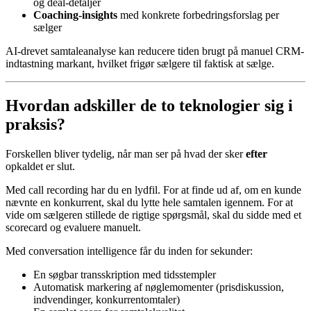
og deal-detaljer
Coaching-insights
med konkrete forbedringsforslag per
sælger
AI-drevet samtaleanalyse kan reducere tiden brugt på manuel CRM-
indtastning markant, hvilket frigør sælgere til faktisk at sælge.
Hvordan adskiller de to teknologier sig i
praksis?
Forskellen bliver tydelig, når man ser på hvad der sker
efter
opkaldet er slut.
Med call recording har du en lydfil. For at finde ud af, om en kunde
nævnte en konkurrent, skal du lytte hele samtalen igennem. For at
vide om sælgeren stillede de rigtige spørgsmål, skal du sidde med et
scorecard og evaluere manuelt.
Med conversation intelligence får du inden for sekunder:
En søgbar transskription med tidsstempler
Automatisk markering af nøglemomenter (prisdiskussion,
indvendinger, konkurrentomtaler)