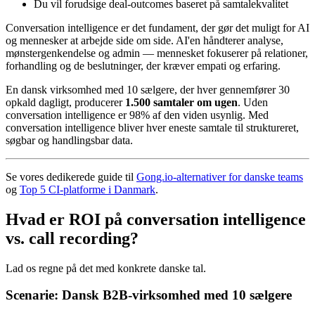
Du vil forudsige deal-outcomes baseret på samtalekvalitet
Conversation intelligence er det fundament, der gør det muligt for AI
og mennesker at arbejde side om side. AI'en håndterer analyse,
mønstergenkendelse og admin — mennesket fokuserer på relationer,
forhandling og de beslutninger, der kræver empati og erfaring.
En dansk virksomhed med 10 sælgere, der hver gennemfører 30
opkald dagligt, producerer
1.500 samtaler om ugen
. Uden
conversation intelligence er 98% af den viden usynlig. Med
conversation intelligence bliver hver eneste samtale til struktureret,
søgbar og handlingsbar data.
Se vores dedikerede guide til
Gong.io-alternativer for danske teams
og
Top 5 CI-platforme i Danmark
.
Hvad er ROI på conversation intelligence
vs. call recording?
Lad os regne på det med konkrete danske tal.
Scenarie: Dansk B2B-virksomhed med 10 sælgere