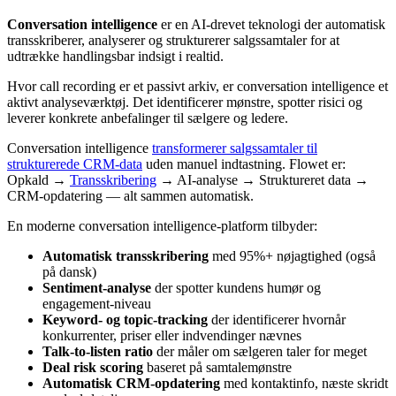
Conversation intelligence
er en AI-drevet teknologi der automatisk
transskriberer, analyserer og strukturerer salgssamtaler for at
udtrække handlingsbar indsigt i realtid.
Hvor call recording er et passivt arkiv, er conversation intelligence et
aktivt analyseværktøj. Det identificerer mønstre, spotter risici og
leverer konkrete anbefalinger til sælgere og ledere.
Conversation intelligence
transformerer salgssamtaler til
strukturerede CRM-data
uden manuel indtastning. Flowet er:
Opkald →
Transskribering
→ AI-analyse → Struktureret data →
CRM-opdatering — alt sammen automatisk.
En moderne conversation intelligence-platform tilbyder:
Automatisk transskribering
med 95%+ nøjagtighed (også
på dansk)
Sentiment-analyse
der spotter kundens humør og
engagement-niveau
Keyword- og topic-tracking
der identificerer hvornår
konkurrenter, priser eller indvendinger nævnes
Talk-to-listen ratio
der måler om sælgeren taler for meget
Deal risk scoring
baseret på samtalemønstre
Automatisk CRM-opdatering
med kontaktinfo, næste skridt