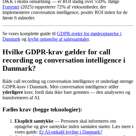
DKK i ekstra omsætning — er ROI stadig over 550%. Ifølge
Forrester
(2025) rapporterer 72% af virksomheder, der
implementerer conversation intelligence, positiv ROI inden for de
første 6 måneder.
Se vores komplette guide til
GDPR-regler for mødeoptagelse i
Danmark
og
lovlig optagelse af salgssamtaler
.
Hvilke GDPR-krav gælder for call
recording og conversation intelligence i
Danmark?
Både call recording og conversation intelligence er underlagt strenge
GDPR-krav i Danmark. Men conversation intelligence stiller
yderligere
krav, fordi data ikke bare gemmes — den analyseres og
transformeres af AI.
Fælles krav (begge teknologier):
Eksplicit samtykke
— Personen skal informeres om
optagelse og give samtykke inden samtalen starter. Læs mere i
vores guide:
Er AI-opkald lovlige i Danmark?