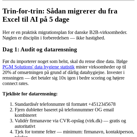
Trin-for-trin: Sådan migrerer du fra
Excel til AI på 5 dage
Her er en praktisk migrationsplan for danske B2B-virksomheder.
Nøglen er disciplin i forberedelsen — ikke hastighed.
Dag 1: Audit og datarensning
Før du importerer noget som helst, skal du rense dine data. Ifølge
PGM Solutions' data hygiene statistik
mister virksomheder op til
20% af omsætningen på grund af dårlig datahygiejne. Invester i
rensningen — det betaler sig 10x igen i bedre scoring og højere
connect rates.
Tjekliste for datarensning:
Standardisér telefonnumre til formatet +4512345678
Fjern dubletter baseret på telefonnummer OG email
kombineret
Validér firmanavne via CVR-opslag (virk.dk) — gratis og
autoritativt
Tjek for tomme felter — minimum: firmanavn, kontaktperson,