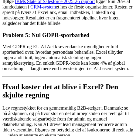
Ifølge
IBMs State of Salesforce 2025-26 rapport
ligger kun 26% af
kundedataen i
CRM-system
et hos de fleste organisationer. Resten er
spredt på tværs af Excel-ark, email-indbakker, LinkedIn og
notesbøger. Resultatet er en fragmenteret pipeline, hvor ingen
salgsleder har det fulde billede.
Problem 5: Nul GDPR-sporbarhed
Med GDPR og EU AI Act kræver danske myndigheder fuld
sporbarhed over, hvordan persondata behandles. Excel tilbyder
ingen audit trail, ingen automatisk sletning og ingen
samtykkestyring. En enkelt GDPR-bøde kan koste 4% af global
omsætning — langt mere end investeringen i et AI-baseret system.
Hvad koster det at blive i Excel? Den
skjulte regning
Lav regnestykket for en gennemsnitlig B2B-sælger i Danmark: se
på årslønnen, og på hvor stor en del af arbejdstiden der reelt går til
værdiskabende salgsarbejde frem for admin og manuel
databehandling. Kan AI-drevet lead management reducere admin-
tiden væsentligt, frigøres en betydelig del af lønkronerne til reelt salg
— uden at ansætte en ekstra person.