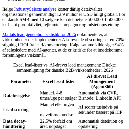
Ifølge
IndustrySelects analyse
koster dårlig datakvalitet
organisationer gennemsnitligt 12,9 millioner USD årligt globalt. For
en dansk SMB med 10 sælgere kan det betyde 500.000-1.500.000
kr. i tabt produktivitet, fejlramte kampagner og mistet omsætning.
Martals lead generation statistik for 2026
dokumenterer, at
virksomheder der implementerer AI-drevet lead scoring ser en 70%
stigning i ROI fra lead-konvertering. Ifølge samme kilde siger 94%
af salgsledere med AI-agenter, at de er kritiske for at imødekomme
forretningens vækstmål.
Excel lead-lister vs. AI-drevet lead management: Direkte
sammenligning for danske B2B-virksomheder i 2026
AI-drevet Lead
Parameter
Excel Lead-lister
Management
(Agent360)
Manuel. 4-8
Automatisk via CVR,
Databerigelse
timer/uge per sælger
Bisnode, LinkedIn API
Manuel eller ingen
AI scorer tusindvis på
Lead scoring
—
sekunder baseret på ICP
mavefornemmelse
Data decay-
22,5% forfald om
Automatisk detektion og
håndtering
året, uopdaget
opdatering