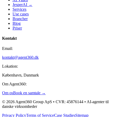
JesperAI →
Services
Use cases
Brancher
Blog
Priser
Kontakt
Email:
kontakt@agent360.dk
Lokation:
København, Danmark
Om Agent360:
Om os
Book en samtale →
© 2026 Agent360 Group ApS • CVR: 45876144 • AI-agenter til
danske virksomheder
Privacy Policy
Terms of Service
Case Studies
Sitemap