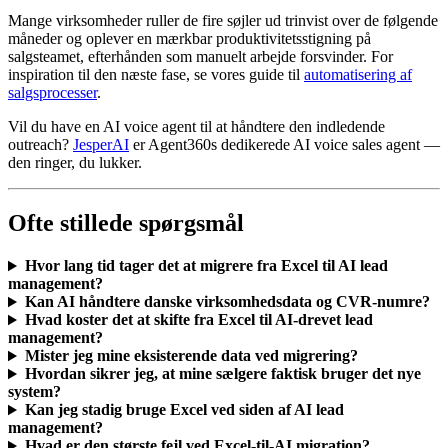
Mange virksomheder ruller de fire søjler ud trinvist over de følgende
måneder og oplever en mærkbar produktivitetsstigning på
salgsteamet, efterhånden som manuelt arbejde forsvinder. For
inspiration til den næste fase, se vores guide til
automatisering af
salgsprocesser
.
Vil du have en AI voice agent til at håndtere den indledende
outreach?
JesperAI
er Agent360s dedikerede AI voice sales agent —
den ringer, du lukker.
Ofte stillede spørgsmål
Hvor lang tid tager det at migrere fra Excel til AI lead
management?
Kan AI håndtere danske virksomhedsdata og CVR-numre?
Hvad koster det at skifte fra Excel til AI-drevet lead
management?
Mister jeg mine eksisterende data ved migrering?
Hvordan sikrer jeg, at mine sælgere faktisk bruger det nye
system?
Kan jeg stadig bruge Excel ved siden af AI lead
management?
Hvad er den største fejl ved Excel-til-AI migration?