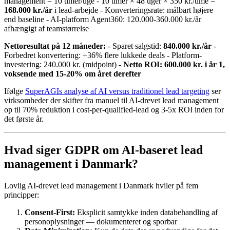
management = 10 timer/uge - 10 timer × 48 uger × 350 kr./time =
168.000 kr./år
i lead-arbejde - Konverteringsrate: målbart højere
end baseline - AI-platform Agent360: 120.000-360.000 kr./år
afhængigt af teamstørrelse
Nettoresultat på 12 måneder:
- Sparet salgstid:
840.000 kr./år
-
Forbedret konvertering: +36% flere lukkede deals - Platform-
investering: 240.000 kr. (midpoint) -
Netto ROI: 600.000 kr. i år 1,
voksende med 15-20% om året derefter
Ifølge
SuperAGIs analyse af AI versus traditionel lead targeting
ser
virksomheder der skifter fra manuel til AI-drevet lead management
op til 70% reduktion i cost-per-qualified-lead og 3-5x ROI inden for
det første år.
Hvad siger GDPR om AI-baseret lead
management i Danmark?
Lovlig AI-drevet lead management i Danmark hviler på fem
principper:
Consent-First:
Eksplicit samtykke inden databehandling af
personoplysninger — dokumenteret og sporbar