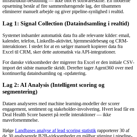
infrastruktur-beslutning — ikke blot et softwareskifte. En moderne
opsætning består af fire sammenhængende lag, der tilsammen
eliminerer manuelt arbejde og giver pipeline-synlighed i realtid.
Lag 1: Signal Collection (Dataindsamling i realtid)
Systemet indsamler automatisk data fra alle relevante kilder: email,
kalender, telefon, LinkedIn-aktivitet, hjemmesidebesøg og CRM-
interaktioner. I stedet for at en sælger manuelt kopierer data fra
Excel til CRM, sker dette automatisk via API-integrationer.
For danske virksomheder der migrerer fra Excel er den initiale CSV-
import det sidste manuelle skridt. Derefter tager Agent360 over med
kontinuerlig dataindsamling og -opdatering.
Lag 2: AI Analysis (Intelligent scoring og
segmentering)
Dataen analyseres med machine learning-modeller der scorer
engagement, sentiment og stakeholder-involvering. Hvert lead får en
Deal Health Score baseret på reelle interaktioner — ikke
mavefornemmelse.
Ifølge
Landbases analyse af lead scoring statistik
rapporterer 30 af
de 30 analyserede B2B-virksomheder en målbar stigning i pipeline-