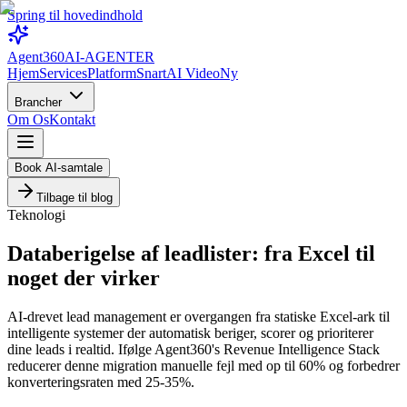
Spring til hovedindhold
Agent360
AI-AGENTER
Hjem
Services
Platform
Snart
AI Video
Ny
Brancher
Om Os
Kontakt
Book AI-samtale
Tilbage til blog
Teknologi
Databerigelse af leadlister: fra Excel til
noget der virker
AI-drevet lead management er overgangen fra statiske Excel-ark til
intelligente systemer der automatisk beriger, scorer og prioriterer
dine leads i realtid. Ifølge Agent360's Revenue Intelligence Stack
reducerer denne migration manuelle fejl med op til 60% og forbedrer
konverteringsraten med 25-35%.