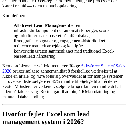
erstatter manuelle Excel-regneark med intelligente processer der
kører i realtid — uden manuel opdatering.
Kort defineret:
AI-drevet Lead Management
er en
infrastrukturkomponent der automatisk beriger, scorer
og prioriterer leads baseret på adfærdsdata,
firmografiske signaler og engagement-historik. Det
reducerer manuelt arbejde og kan løfte
konverteringsraten sammenlignet med traditionel Excel-
baseret lead-håndtering.
Kerneproblemet er veldokumenteret: Ifølge
Salesforce State of Sales
2026
bruger sælgere gennemsnitligt 8 forskellige værktøjer til at
lukke en aftale, og 42% føler sig overvældet af for mange systemer
— overvældede sælgere er 45% mindre tilbøjelige til at nå deres
kvote. Mønsteret er velkendt: sælgere bruger kun en mindre del af
tiden på faktisk salg. Resten går til admin, CRM-opdatering og
manuel databehandling.
Hvorfor fejler Excel som lead
management system i 2026?