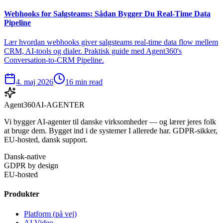
Webhooks for Salgsteams: Sådan Bygger Du Real-Time Data
Pipeline
Lær hvordan webhooks giver salgsteams real-time data flow mellem
CRM, AI-tools og dialer. Praktisk guide med Agent360's
Conversation-to-CRM Pipeline.
4. maj 2026
16 min read
Agent360
AI-AGENTER
Vi bygger AI-agenter til danske virksomheder — og lærer jeres folk
at bruge dem. Bygget ind i de systemer I allerede har. GDPR-sikker,
EU-hosted, dansk support.
Dansk-native
GDPR by design
EU-hosted
Produkter
Platform (på vej)
AI Video