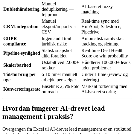
Manuel
AI-baseret fuzzy
Dublethåndtering
deduplikering —
matching
fejlprone
Manuel
Real-time sync med
CRM-integration
eksport/import via
HubSpot, Salesforce,
CSV
Pipedrive
GDPR
Ingen audit trail —
Automatisk samtykke-
compliance
juridisk risiko
tracking og sletning
Statisk snapshot —
Real-time Deal Health
Pipeline-synlighed
altid forældet
Score og win probability
Ustabilt ved 2.000+
Håndterer 100.000+ leads
Skalerbarhed
rækker
uden problemer
Tidsforbrug per
6-10 timer manuelt
Under 1 time (review og
uge
arbejde per sælger
justering)
Baseline: 2,5% kold
Markant forbedring med
Konverteringsrate
outreach
AI-baseret scoring
Hvordan fungerer AI-drevet lead
management i praksis?
Overgangen fra Excel til AI-drevet lead management er en strukturel