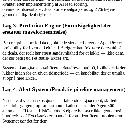
kvalitet efter implementering af AI lead scoring.
Gennemsnitsresultatet: 30% kortere salgscyklus og 25% højere
gennemsnitlig deal-størrelse.
Lag 3: Prediction Engine (Forudsigelighed der
erstatter mavefornemmelse)
Baseret på historisk data og aktuelle signaler beregner Agent360 win
probability for hvert enkelt lead. Sælgere kan fokusere deres tid på
de deals, der reelt har størst sandsynlighed for at lukke — ikke dem,
der ser bedst ud i et statisk Excel-ark.
Systemet kan give et kvalificeret, datadrevet bud på, hvilke deals der
lukker inden for en given tidsperiode — en kapabilitet der er umulig
at opnå med Excel.
Lag 4: Alert System (Proaktiv pipeline management)
Når et lead viser risikosignaler — faldende engagement, skiftede
beslutningstagere, ophørt kommunikation — sender Agent360
automatisk "Deal at Risk"-alerts. Sælgere behøver ikke gennemgå
hundredvis af Excel-rækker manuelt for at identificere problemerne.
Systemet gør det for dem.