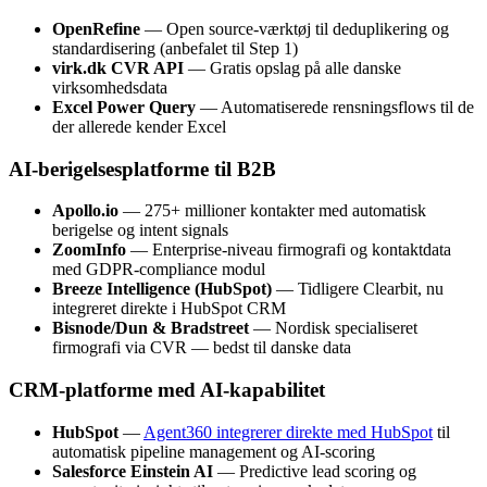
OpenRefine
— Open source-værktøj til deduplikering og
standardisering (anbefalet til Step 1)
virk.dk CVR API
— Gratis opslag på alle danske
virksomhedsdata
Excel Power Query
— Automatiserede rensningsflows til de
der allerede kender Excel
AI-berigelsesplatforme til B2B
Apollo.io
— 275+ millioner kontakter med automatisk
berigelse og intent signals
ZoomInfo
— Enterprise-niveau firmografi og kontaktdata
med GDPR-compliance modul
Breeze Intelligence (HubSpot)
— Tidligere Clearbit, nu
integreret direkte i HubSpot CRM
Bisnode/Dun & Bradstreet
— Nordisk specialiseret
firmografi via CVR — bedst til danske data
CRM-platforme med AI-kapabilitet
HubSpot
—
Agent360 integrerer direkte med HubSpot
til
automatisk pipeline management og AI-scoring
Salesforce Einstein AI
— Predictive lead scoring og