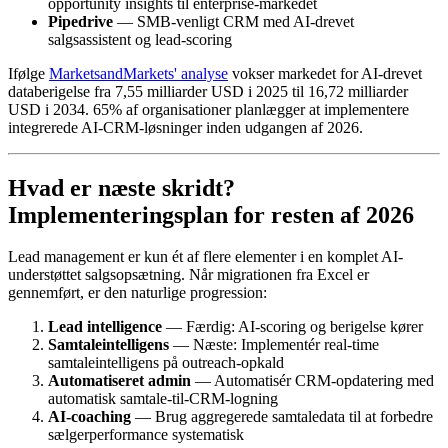
opportunity insights til enterprise-markedet
Pipedrive
— SMB-venligt CRM med AI-drevet
salgsassistent og lead-scoring
Ifølge
MarketsandMarkets' analyse
vokser markedet for AI-drevet
databerigelse fra 7,55 milliarder USD i 2025 til 16,72 milliarder
USD i 2034. 65% af organisationer planlægger at implementere
integrerede AI-CRM-løsninger inden udgangen af 2026.
Hvad er næste skridt?
Implementeringsplan for resten af 2026
Lead management er kun ét af flere elementer i en komplet AI-
understøttet salgsopsætning. Når migrationen fra Excel er
gennemført, er den naturlige progression:
Lead intelligence
— Færdig: AI-scoring og berigelse kører
Samtaleintelligens
— Næste: Implementér real-time
samtaleintelligens på outreach-opkald
Automatiseret admin
— Automatisér CRM-opdatering med
automatisk samtale-til-CRM-logning
AI-coaching
— Brug aggregerede samtaledata til at forbedre
sælgerperformance systematisk