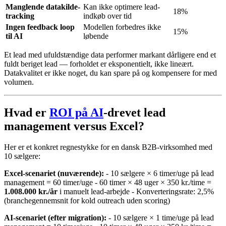
Manglende datakilde-
Kan ikke optimere lead-
18%
tracking
indkøb over tid
Ingen feedback loop
Modellen forbedres ikke
15%
til AI
løbende
Et lead med ufuldstændige data performer markant dårligere end et
fuldt beriget lead — forholdet er eksponentielt, ikke lineært.
Datakvalitet er ikke noget, du kan spare på og kompensere for med
volumen.
Hvad er
ROI på AI
-drevet lead
management versus Excel?
Her er et konkret regnestykke for en dansk B2B-virksomhed med
10 sælgere:
Excel-scenariet (nuværende):
- 10 sælgere × 6 timer/uge på lead
management = 60 timer/uge - 60 timer × 48 uger × 350 kr./time =
1.008.000 kr./år
i manuelt lead-arbejde - Konverteringsrate: 2,5%
(branchegennemsnit for kold outreach uden scoring)
AI-scenariet (efter migration):
- 10 sælgere × 1 time/uge på lead