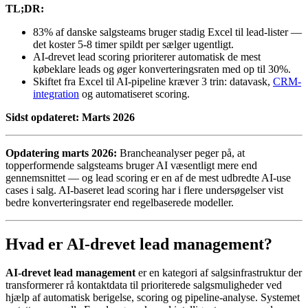
TL;DR:
83% af danske salgsteams bruger stadig Excel til lead-lister —
det koster 5-8 timer spildt per sælger ugentligt.
AI-drevet lead scoring prioriterer automatisk de mest
købeklare leads og øger konverteringsraten med op til 30%.
Skiftet fra Excel til AI-pipeline kræver 3 trin: datavask,
CRM-
integration
og automatiseret scoring.
Sidst opdateret: Marts 2026
Opdatering marts 2026:
Brancheanalyser peger på, at
topperformende salgsteams bruger AI væsentligt mere end
gennemsnittet — og lead scoring er en af de mest udbredte AI-use
cases i salg. AI-baseret lead scoring har i flere undersøgelser vist
bedre konverteringsrater end regelbaserede modeller.
Hvad er AI-drevet lead management?
AI-drevet lead management
er en kategori af salgsinfrastruktur der
transformerer rå kontaktdata til prioriterede salgsmuligheder ved
hjælp af automatisk berigelse, scoring og pipeline-analyse. Systemet