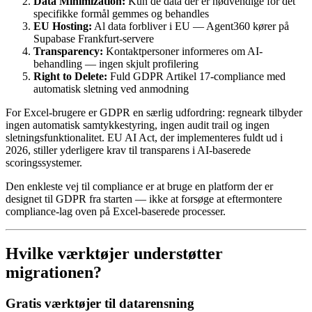
Data Minimization:
Kun de data der er nødvendige for det
specifikke formål gemmes og behandles
EU Hosting:
Al data forbliver i EU — Agent360 kører på
Supabase Frankfurt-servere
Transparency:
Kontaktpersoner informeres om AI-
behandling — ingen skjult profilering
Right to Delete:
Fuld GDPR Artikel 17-compliance med
automatisk sletning ved anmodning
For Excel-brugere er GDPR en særlig udfordring: regneark tilbyder
ingen automatisk samtykkestyring, ingen audit trail og ingen
sletningsfunktionalitet. EU AI Act, der implementeres fuldt ud i
2026, stiller yderligere krav til transparens i AI-baserede
scoringssystemer.
Den enkleste vej til compliance er at bruge en platform der er
designet til GDPR fra starten — ikke at forsøge at eftermontere
compliance-lag oven på Excel-baserede processer.
Hvilke værktøjer understøtter
migrationen?
Gratis værktøjer til datarensning