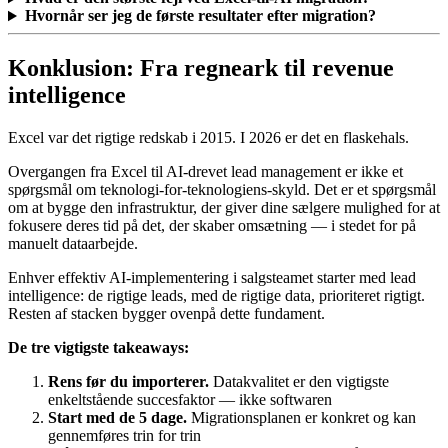
Hvornår ser jeg de første resultater efter migration?
Konklusion: Fra regneark til revenue
intelligence
Excel var det rigtige redskab i 2015. I 2026 er det en flaskehals.
Overgangen fra Excel til AI-drevet lead management er ikke et
spørgsmål om teknologi-for-teknologiens-skyld. Det er et spørgsmål
om at bygge den infrastruktur, der giver dine sælgere mulighed for at
fokusere deres tid på det, der skaber omsætning — i stedet for på
manuelt dataarbejde.
Enhver effektiv AI-implementering i salgsteamet starter med lead
intelligence: de rigtige leads, med de rigtige data, prioriteret rigtigt.
Resten af stacken bygger ovenpå dette fundament.
De tre vigtigste takeaways:
Rens før du importerer.
Datakvalitet er den vigtigste
enkeltstående succesfaktor — ikke softwaren
Start med de 5 dage.
Migrationsplanen er konkret og kan
gennemføres trin for trin