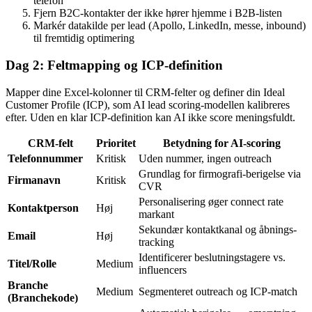
telefon
Fjern B2C-kontakter der ikke hører hjemme i B2B-listen
Markér datakilde per lead (Apollo, LinkedIn, messe, inbound)
til fremtidig optimering
Dag 2: Feltmapping og ICP-definition
Mapper dine Excel-kolonner til CRM-felter og definer din Ideal
Customer Profile (ICP), som AI lead scoring-modellen kalibreres
efter. Uden en klar ICP-definition kan AI ikke score meningsfuldt.
CRM-felt
Prioritet
Betydning for AI-scoring
Telefonnummer
Kritisk
Uden nummer, ingen outreach
Grundlag for firmografi-berigelse via
Firmanavn
Kritisk
CVR
Personalisering øger connect rate
Kontaktperson
Høj
markant
Sekundær kontaktkanal og åbnings-
Email
Høj
tracking
Identificerer beslutningstagere vs.
Titel/Rolle
Medium
influencers
Branche
Medium
Segmenteret outreach og ICP-match
(Branchekode)