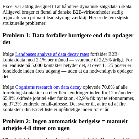
Excel var aldrig designet til at håndtere dynamisk salgsdata i skala.
Alligevel bruger et flertal af danske B2B-virksomheder stadig
regneark som primært lead-styringsværktøj. Her er de fem største
strukturelle problemer:
Problem 1: Data forfaller hurtigere end du opdager
det
Ifølge
Landbases analyse af data decay rates
forfalder B2B-
kontaktdata med 2,1% per måned — svarende til 22,5% årligt. For
en leadliste på 5.000 kontakter betyder det, at over 1.125 poster er
forældede inden årets udgang — uden at du nødvendigvis opdager
det.
Ifølge
Cognisms research om data decay
oplevede 70,8% af alle
forretningskontakter en eller flere ændringer inden for 12 måneder:
65,8% skiftede jobtitel eller funktion, 42,9% fik nyt telefonnummer,
og 37,3% ændrede email-adresse. Det svarer til, at tre ud af fire
kontakter i din Excel-liste er upålidelige inden for et år.
Problem 2: Ingen automatisk berigelse = manuelt
arbejde 4-8 timer om ugen