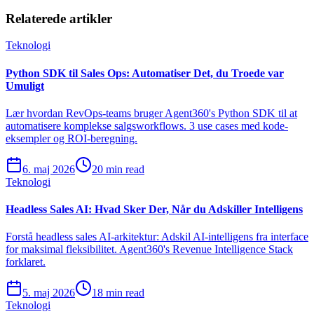
Relaterede artikler
Teknologi
Python SDK til Sales Ops: Automatiser Det, du Troede var
Umuligt
Lær hvordan RevOps-teams bruger Agent360's Python SDK til at
automatisere komplekse salgsworkflows. 3 use cases med kode-
eksempler og ROI-beregning.
6. maj 2026
20 min read
Teknologi
Headless Sales AI: Hvad Sker Der, Når du Adskiller Intelligens
Forstå headless sales AI-arkitektur: Adskil AI-intelligens fra interface
for maksimal fleksibilitet. Agent360's Revenue Intelligence Stack
forklaret.
5. maj 2026
18 min read
Teknologi