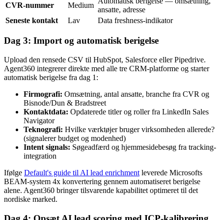
Automatisk berigelse — omsætning,
CVR-nummer
Medium
ansatte, adresse
Seneste kontakt
Lav
Data freshness-indikator
Dag 3: Import og automatisk berigelse
Upload den rensede CSV til HubSpot, Salesforce eller Pipedrive.
Agent360 integrerer direkte med alle tre CRM-platforme og starter
automatisk berigelse fra dag 1:
Firmografi:
Omsætning, antal ansatte, branche fra CVR og
Bisnode/Dun & Bradstreet
Kontaktdata:
Opdaterede titler og roller fra LinkedIn Sales
Navigator
Teknografi:
Hvilke værktøjer bruger virksomheden allerede?
(signalerer budget og modenhed)
Intent signals:
Søgeadfærd og hjemmesidebesøg fra tracking-
integration
Ifølge
Default's guide til AI lead enrichment
leverede Microsofts
BEAM-system 4x konvertering gennem automatiseret berigelse
alene. Agent360 bringer tilsvarende kapabilitet optimeret til det
nordiske marked.
Dag 4: Opsæt AI lead scoring med ICP-kalibrering