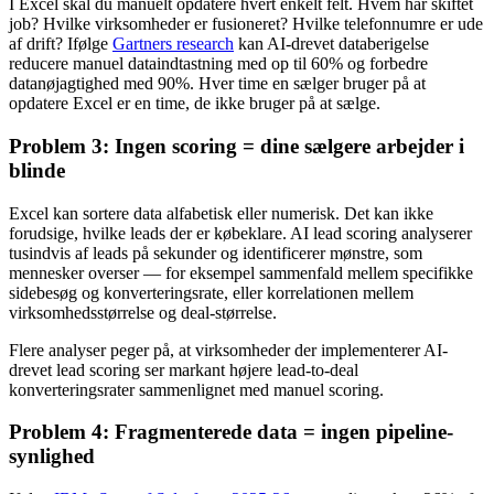
I Excel skal du manuelt opdatere hvert enkelt felt. Hvem har skiftet
job? Hvilke virksomheder er fusioneret? Hvilke telefonnumre er ude
af drift? Ifølge
Gartners research
kan AI-drevet databerigelse
reducere manuel dataindtastning med op til 60% og forbedre
datanøjagtighed med 90%. Hver time en sælger bruger på at
opdatere Excel er en time, de ikke bruger på at sælge.
Problem 3: Ingen scoring = dine sælgere arbejder i
blinde
Excel kan sortere data alfabetisk eller numerisk. Det kan ikke
forudsige, hvilke leads der er købeklare. AI lead scoring analyserer
tusindvis af leads på sekunder og identificerer mønstre, som
mennesker overser — for eksempel sammenfald mellem specifikke
sidebesøg og konverteringsrate, eller korrelationen mellem
virksomhedsstørrelse og deal-størrelse.
Flere analyser peger på, at virksomheder der implementerer AI-
drevet lead scoring ser markant højere lead-to-deal
konverteringsrater sammenlignet med manuel scoring.
Problem 4: Fragmenterede data = ingen pipeline-
synlighed