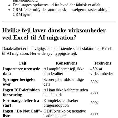
samtaleindhold
Deal stages opdateres ud fra hvad der faktisk er aftalt
CRM-felter udfyldes automatisk — sælgerne taster aldrig i
CRM igen
Hvilke fejl laver danske virksomheder
ved Excel-til-AI migration?
Datakvalitet er den vigtigste enkeltstående succesfaktor i en Excel-
til-AI migration. Her er de syv hyppigste fejl:
Fejl
Konsekvens
Frekvens
Importerer urensede
AI amplificerer fejl, ikke
45% af
data
kun kvalitet
virksomheder
Springer berigelse
Scorer på ufuldstændige
38%
over
data
Ingen ICP-definition
AI kan ikke kalibrere uden
35%
før scoring
benchmark
For mange felter fra
Kompleksitet dræber
30%
start
brugeradoption
Ingen "Do Not Call"-
GDPR-risiko og negative
22%
liste
leadrelationer