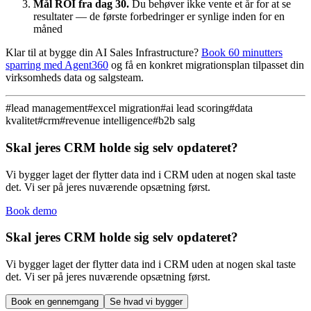
Mål ROI fra dag 30.
Du behøver ikke vente et år for at se
resultater — de første forbedringer er synlige inden for en
måned
Klar til at bygge din AI Sales Infrastructure?
Book 60 minutters
sparring med Agent360
og få en konkret migrationsplan tilpasset din
virksomheds data og salgsteam.
#
lead management
#
excel migration
#
ai lead scoring
#
data
kvalitet
#
crm
#
revenue intelligence
#
b2b salg
Skal jeres CRM holde sig selv opdateret?
Vi bygger laget der flytter data ind i CRM uden at nogen skal taste
det. Vi ser på jeres nuværende opsætning først.
Book demo
Skal jeres CRM holde sig selv opdateret?
Vi bygger laget der flytter data ind i CRM uden at nogen skal taste
det. Vi ser på jeres nuværende opsætning først.
Book en gennemgang
Se hvad vi bygger