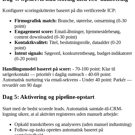
Konfigurer scoringskriterier baseret på din verificerede ICP:
Firmografisk match:
Branche, størrelse, omsætning (0-30
point)
Engagement score:
Email-åbninger, hjemmesidebesøg,
content downloaded (0-30 point)
Kontaktkvalitet:
Titel, beslutningsrolle, dataalder (0-20
point)
Intent signals:
Søgeord, konkurrentbesøg, budget-indikatorer
(0-20 point)
Handlingsmodel baseret på score:
- 70-100 point: Klar til
sælgerkontakt — prioritér i daglig outreach - 40-69 point:
Automatisk nurturing via email-sekvens - Under 40 point: Parkér —
revurdér om 90 dage
Dag 5: Aktivering og pipeline-opstart
Start med de bedst scorede leads. Automatisk samtale-til-CRM-
logning sikrer, at al aktivitet registreres uden manuelt arbejde:
Opkald transkriberes og analyseres (uden manuel indtastning)
Follow-up-tasks oprettes automatisk baseret på