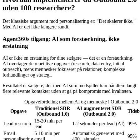
uden 100 researchere?
Det klassiske argument mod personalisering er: "Det skalerer ikke."
Med AI er det ikke længere sandt.
Agent360s tilgang: AI som forstærkning, ikke
erstatning
AI er ikke en erstatning for dine sælgere — det er en forstærkning.
AI overtager de repetitive opgaver (research, data entry, initial
outreach), mens mennesker fokuserer på relationer, komplekse
forhandlinger og strategi.
Resultatet er sælgere, der med AI som medspiller kan håndtere langt
flere relevante kontakter uden at gå på kompromis med kvaliteten.
Opgavefordeling mellem AI og menneske i Outbound 2.0
Traditionel SDR
AI-augmenteret SDR
Opgave
Tidsb
(Outbound 1.0)
(Outbound 2.0)
15-20 min per
Lead research
1-2 sekunder per lead (AI)
99%
lead
Email-
5-10 min per
Automatisk genereret med
95%
personalisering
email
400+ signaler