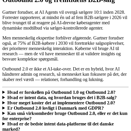
Gartner forudser, at AI Agents vil overgå sælgere 10:1 inden 2028.
Forrester rapporterer, at mindst én ud af fem B2B-sælgere i 2026 vil
blive tvunget til at reagere på AI-drevne køberagenter med
dynamiske modtilbud via sælger-kontrollerede agenter.
Men menneskelig ekspertise forbliver afgørende. Gartner forudser
også, at 75% af B2B-købere i 2030 vil foretrække salgsoplevelser,
der prioriterer menneskelig interaktion. Køberne vil bruge AI til
research — men de vil have mennesker til at validere insights og
besvare komplekse spørgsmål.
Outbound 2.0 er ikke et AI-take-over. Det er en hybrid, hvor AI
håndterer admin og research, så mennesket kan fokusere på det, der
skaber reel værdi — relationer, forhandling og lukning.
Hvad er forskellen på Outbound 1.0 og Outbound 2.0?
Hvad er intent data, og hvordan bruges det i B2B-salg?
Hvor meget koster det at implementere Outbound 2.0?
Er Outbound 2.0 lovligt i Danmark med GDPR?
Kan små virksomheder bruge Outbound 2.0, eller er det kun
for enterprise?
Hvad er de bedste intent data-platforme til det danske
marked?