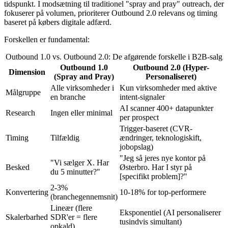
tidspunkt. I modsætning til traditionel "spray and pray" outreach, der
fokuserer på volumen, prioriterer Outbound 2.0 relevans og timing
baseret på købers digitale adfærd.
Forskellen er fundamental:
Outbound 1.0 vs. Outbound 2.0: De afgørende forskelle i B2B-salg
Outbound 1.0
Outbound 2.0 (Hyper-
Dimension
(Spray and Pray)
Personaliseret)
Alle virksomheder i
Kun virksomheder med aktive
Målgruppe
en branche
intent-signaler
AI scanner 400+ datapunkter
Research
Ingen eller minimal
per prospect
Trigger-baseret (CVR-
Timing
Tilfældig
ændringer, teknologiskift,
jobopslag)
"Jeg så jeres nye kontor på
"Vi sælger X. Har
Besked
Østerbro. Har I styr på
du 5 minutter?"
[specifikt problem]?"
2-3%
Konvertering
10-18% for top-performere
(branchegennemsnit)
Lineær (flere
Eksponentiel (AI personaliserer
Skalerbarhed
SDR'er = flere
tusindvis simultant)
opkald)