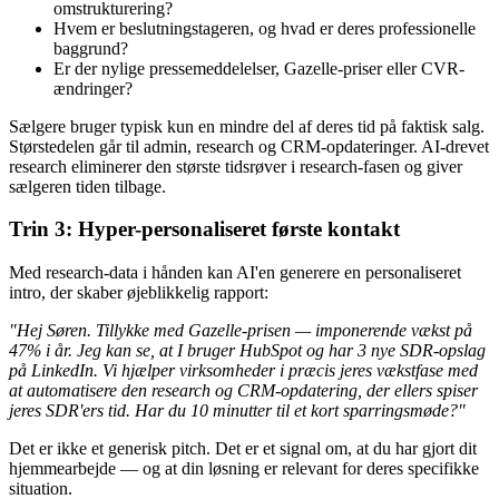
omstrukturering?
Hvem er beslutningstageren, og hvad er deres professionelle
baggrund?
Er der nylige pressemeddelelser, Gazelle-priser eller CVR-
ændringer?
Sælgere bruger typisk kun en mindre del af deres tid på faktisk salg.
Størstedelen går til admin, research og CRM-opdateringer. AI-drevet
research eliminerer den største tidsrøver i research-fasen og giver
sælgeren tiden tilbage.
Trin 3: Hyper-personaliseret første kontakt
Med research-data i hånden kan AI'en generere en personaliseret
intro, der skaber øjeblikkelig rapport:
"Hej Søren. Tillykke med Gazelle-prisen — imponerende vækst på
47% i år. Jeg kan se, at I bruger HubSpot og har 3 nye SDR-opslag
på LinkedIn. Vi hjælper virksomheder i præcis jeres vækstfase med
at automatisere den research og CRM-opdatering, der ellers spiser
jeres SDR'ers tid. Har du 10 minutter til et kort sparringsmøde?"
Det er ikke et generisk pitch. Det er et signal om, at du har gjort dit
hjemmearbejde — og at din løsning er relevant for deres specifikke
situation.