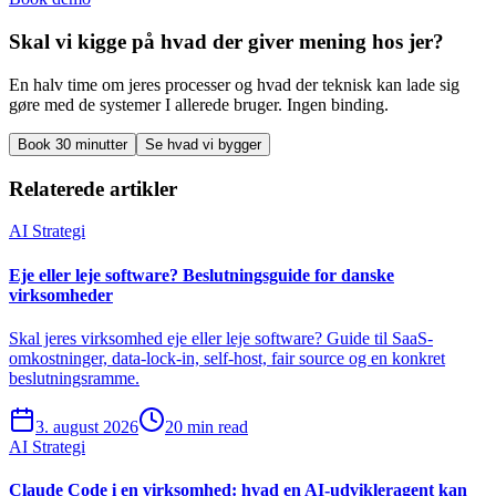
Skal vi kigge på hvad der giver mening hos jer?
En halv time om jeres processer og hvad der teknisk kan lade sig
gøre med de systemer I allerede bruger. Ingen binding.
Book 30 minutter
Se hvad vi bygger
Relaterede artikler
AI Strategi
Eje eller leje software? Beslutningsguide for danske
virksomheder
Skal jeres virksomhed eje eller leje software? Guide til SaaS-
omkostninger, data-lock-in, self-host, fair source og en konkret
beslutningsramme.
3. august 2026
20 min read
AI Strategi
Claude Code i en virksomhed: hvad en AI-udvikleragent kan