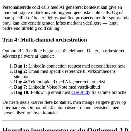
Personaliserede cold calls med AI-genereret kontekst kan give en
markant højere mødekonvertering end generiske cold calls. Og når
man specifikt målretter highly-qualified prospects fremfor spray-and-
pray, kan konverteringsraten løftes markant yderligere — langt
bedre end tilfældig cold calling.
Trin 4: Multi-channel orchestration
Outbound 2.0 er ikke begrænset til telefonen. Det er en orkestreret
sekvens på tværs af kanaler:
Dag 1:
LinkedIn connection request med personaliseret note
Dag 2:
Email med specifik reference til virksomhedens
situation
Dag 4:
Telefonopkald med AI-genereret kontekst
Dag 7:
LinkedIn Voice Note med værdi-tilbud
Dag 10:
Follow-up email med
case study
fra samme branche
De fleste deals kræver flere kontakter, men mange sælgere giver op
efter bare én. Outbound 2.0 automatiserer denne persistens med
personalisering i hver kontakt.
Hvordan implementerer du Outbound 2.0