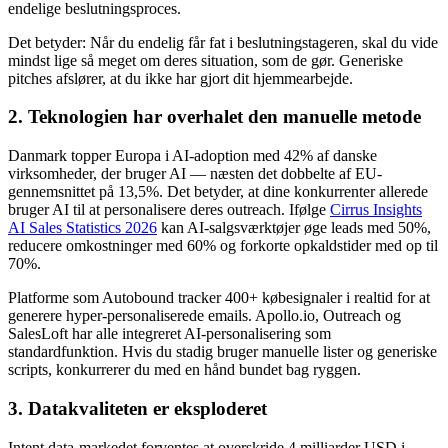
endelige beslutningsproces.
Det betyder: Når du endelig får fat i beslutningstageren, skal du vide
mindst lige så meget om deres situation, som de gør. Generiske
pitches afslører, at du ikke har gjort dit hjemmearbejde.
2. Teknologien har overhalet den manuelle metode
Danmark topper Europa i AI-adoption med 42% af danske
virksomheder, der bruger AI — næsten det dobbelte af EU-
gennemsnittet på 13,5%. Det betyder, at dine konkurrenter allerede
bruger AI til at personalisere deres outreach. Ifølge
Cirrus Insights
AI Sales Statistics 2026
kan AI-salgsværktøjer øge leads med 50%,
reducere omkostninger med 60% og forkorte opkaldstider med op til
70%.
Platforme som Autobound tracker 400+ købesignaler i realtid for at
generere hyper-personaliserede emails. Apollo.io, Outreach og
SalesLoft har alle integreret AI-personalisering som
standardfunktion. Hvis du stadig bruger manuelle lister og generiske
scripts, konkurrerer du med en hånd bundet bag ryggen.
3. Datakvaliteten er eksploderet
Intent data-markedet forventes at overskride 4 milliarder USD i