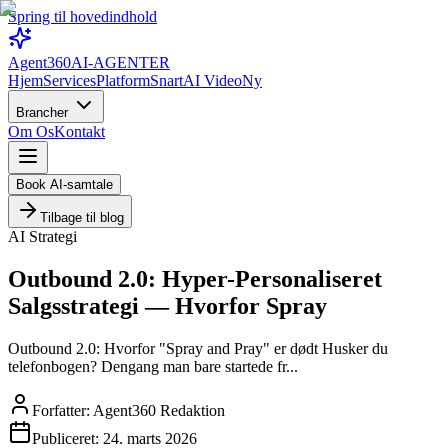
Spring til hovedindhold
Agent360
AI-AGENTER
Hjem
Services
Platform
Snart
AI Video
Ny
Brancher
Om Os
Kontakt
Book AI-samtale
Tilbage til blog
AI Strategi
Outbound 2.0: Hyper-Personaliseret
Salgsstrategi — Hvorfor Spray
Outbound 2.0: Hvorfor "Spray and Pray" er dødt Husker du
telefonbogen? Dengang man bare startede fr...
Forfatter:
Agent360 Redaktion
Publiceret:
24. marts 2026