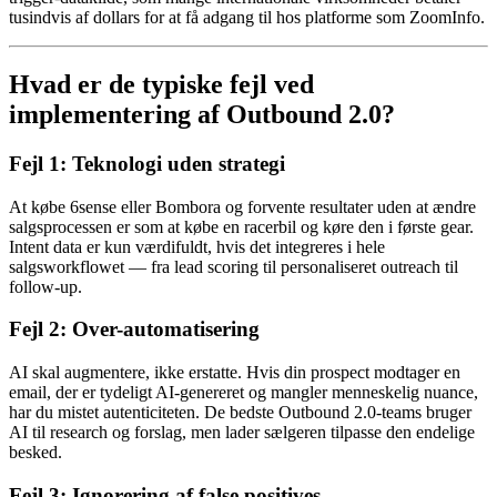
tusindvis af dollars for at få adgang til hos platforme som ZoomInfo.
Hvad er de typiske fejl ved
implementering af Outbound 2.0?
Fejl 1: Teknologi uden strategi
At købe 6sense eller Bombora og forvente resultater uden at ændre
salgsprocessen er som at købe en racerbil og køre den i første gear.
Intent data er kun værdifuldt, hvis det integreres i hele
salgsworkflowet — fra lead scoring til personaliseret outreach til
follow-up.
Fejl 2: Over-automatisering
AI skal augmentere, ikke erstatte. Hvis din prospect modtager en
email, der er tydeligt AI-genereret og mangler menneskelig nuance,
har du mistet autenticiteten. De bedste Outbound 2.0-teams bruger
AI til research og forslag, men lader sælgeren tilpasse den endelige
besked.
Fejl 3: Ignorering af false positives