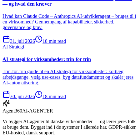
— og hvad den kræver
Hvad kan Claude Code – Anthropics AI-udvikleragent – bruges til i
en virksomhed? Gennemgang af kapabiliteter, sikkerhed,
governance og krav.
31. juli 2026
18 min read
AI Strategi
AI-strategi for virksomheder: trin-for-trin
Trin-for-trin guide til en AI-strategi for virksomheder: kortlæg
arbejdsgange, vælg use-cases, byg datafundamentet og skalér jeres
AI-automatisering.
30. juli 2026
18 min read
Agent360
AI-AGENTER
Vi bygger AI-agenter til danske virksomheder — og lærer jeres folk
at bruge dem. Bygget ind i de systemer I allerede har. GDPR-sikker,
EU-hosted, dansk support.