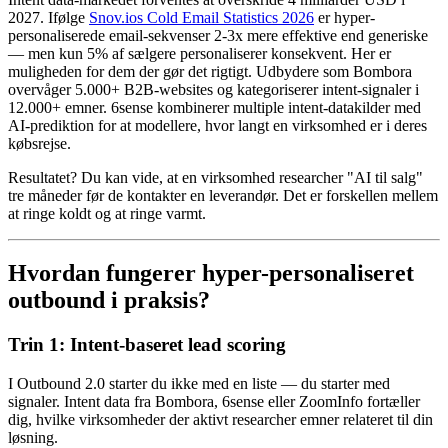
2027. Ifølge
Snov.ios Cold Email Statistics 2026
er hyper-
personaliserede email-sekvenser 2-3x mere effektive end generiske
— men kun 5% af sælgere personaliserer konsekvent. Her er
muligheden for dem der gør det rigtigt. Udbydere som Bombora
overvåger 5.000+ B2B-websites og kategoriserer intent-signaler i
12.000+ emner. 6sense kombinerer multiple intent-datakilder med
AI-prediktion for at modellere, hvor langt en virksomhed er i deres
købsrejse.
Resultatet? Du kan vide, at en virksomhed researcher "AI til salg"
tre måneder før de kontakter en leverandør. Det er forskellen mellem
at ringe koldt og at ringe varmt.
Hvordan fungerer hyper-personaliseret
outbound i praksis?
Trin 1: Intent-baseret lead scoring
I Outbound 2.0 starter du ikke med en liste — du starter med
signaler. Intent data fra Bombora, 6sense eller ZoomInfo fortæller
dig, hvilke virksomheder der aktivt researcher emner relateret til din
løsning.