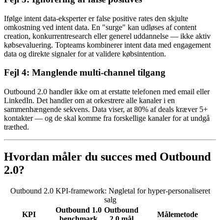
Ifølge intent data-eksperter er false positive rates den skjulte
omkostning ved intent data. En "surge" kan udløses af content
creation, konkurrentresearch eller generel uddannelse — ikke aktiv
købsevaluering. Topteams kombinerer intent data med engagement
data og direkte signaler for at validere købsintention.
Fejl 4: Manglende multi-channel tilgang
Outbound 2.0 handler ikke om at erstatte telefonen med email eller
LinkedIn. Det handler om at orkestrere alle kanaler i en
sammenhængende sekvens. Data viser, at 80% af deals kræver 5+
kontakter — og de skal komme fra forskellige kanaler for at undgå
træthed.
Hvordan måler du succes med Outbound
2.0?
Outbound 2.0 KPI-framework: Nøgletal for hyper-personaliseret
salg
Outbound 1.0
Outbound
KPI
Målemetode
benchmark
2.0 mål