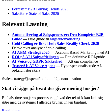
Forrester: B2B Buying Trends 2025
Salesforce State of Sales 2026
Relevant Læsning
Automatisering af Salgsprocesser: Den Komplette B2B
Guide
— Fuld guide til
salgsautomatisering
Cold Calling er Ikke Død: Sales Reality Check 2026
—
Data-drevet analyse af cold calling
AI ABM Strategi 2026
— Account Based Marketing med AI
ROI på AI i Salgsafdelingen
— Den definitive ROI-guide
AI Voice og GDPR-Sikkerhed
— Alt om compliance
JesperAI: AI Voice Agent
— Hyper-personaliserede AI-
opkald i stor skala
#
sales-strategy
#
jesperai
#
outbound
#
personalization
Skal vi kigge på hvad der giver mening hos jer?
En halv time om jeres processer og hvad der teknisk kan lade sig
gøre med de systemer I allerede bruger. Ingen binding.
Book demo