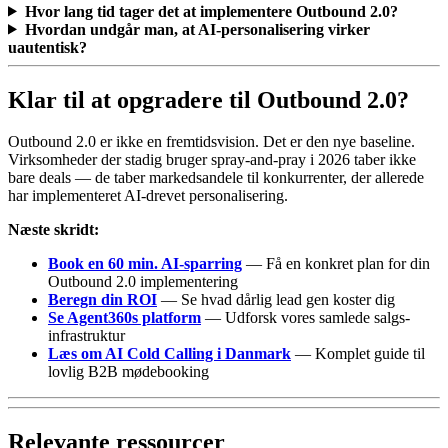
Hvor lang tid tager det at implementere Outbound 2.0?
Hvordan undgår man, at AI-personalisering virker
uautentisk?
Klar til at opgradere til Outbound 2.0?
Outbound 2.0 er ikke en fremtidsvision. Det er den nye baseline.
Virksomheder der stadig bruger spray-and-pray i 2026 taber ikke
bare deals — de taber markedsandele til konkurrenter, der allerede
har implementeret AI-drevet personalisering.
Næste skridt:
Book en 60 min. AI-sparring
— Få en konkret plan for din
Outbound 2.0 implementering
Beregn din ROI
— Se hvad dårlig lead gen koster dig
Se Agent360s platform
— Udforsk vores samlede salgs-
infrastruktur
Læs om AI Cold Calling i Danmark
— Komplet guide til
lovlig B2B mødebooking
Relevante ressourcer