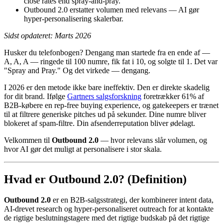
close rates end spray-and-pray.
Outbound 2.0 erstatter volumen med relevans — AI gør
hyper-personalisering skalerbar.
Sidst opdateret: Marts 2026
Husker du telefonbogen? Dengang man startede fra en ende af —
A, A, A — ringede til 100 numre, fik fat i 10, og solgte til 1. Det var
"Spray and Pray." Og det virkede — dengang.
I 2026 er den metode ikke bare ineffektiv. Den er direkte skadelig
for dit brand. Ifølge
Gartners salgsforskning
foretrækker 61% af
B2B-købere en rep-free buying experience, og gatekeepers er trænet
til at filtrere generiske pitches ud på sekunder. Dine numre bliver
blokeret af spam-filtre. Din afsenderreputation bliver ødelagt.
Velkommen til
Outbound 2.0
— hvor relevans slår volumen, og
hvor AI gør det muligt at personalisere i stor skala.
Hvad er Outbound 2.0? (Definition)
Outbound 2.0
er en B2B-salgsstrategi, der kombinerer intent data,
AI-drevet research og hyper-personaliseret outreach for at kontakte
de rigtige beslutningstagere med det rigtige budskab på det rigtige