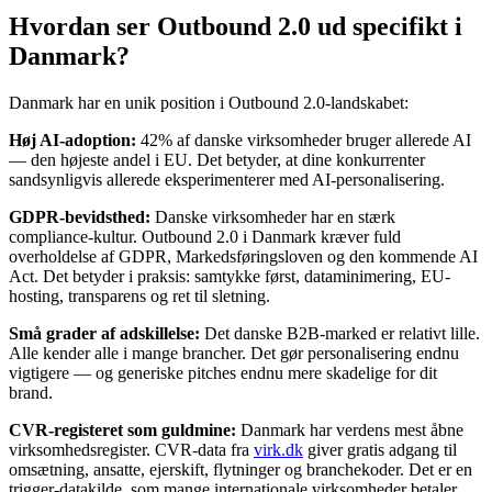
Hvordan ser Outbound 2.0 ud specifikt i
Danmark?
Danmark har en unik position i Outbound 2.0-landskabet:
Høj AI-adoption:
42% af danske virksomheder bruger allerede AI
— den højeste andel i EU. Det betyder, at dine konkurrenter
sandsynligvis allerede eksperimenterer med AI-personalisering.
GDPR-bevidsthed:
Danske virksomheder har en stærk
compliance-kultur. Outbound 2.0 i Danmark kræver fuld
overholdelse af GDPR, Markedsføringsloven og den kommende AI
Act. Det betyder i praksis: samtykke først, dataminimering, EU-
hosting, transparens og ret til sletning.
Små grader af adskillelse:
Det danske B2B-marked er relativt lille.
Alle kender alle i mange brancher. Det gør personalisering endnu
vigtigere — og generiske pitches endnu mere skadelige for dit
brand.
CVR-registeret som guldmine:
Danmark har verdens mest åbne
virksomhedsregister. CVR-data fra
virk.dk
giver gratis adgang til
omsætning, ansatte, ejerskift, flytninger og branchekoder. Det er en
trigger-datakilde, som mange internationale virksomheder betaler