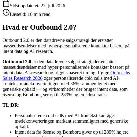
Sidst opdateret:
27. juli 2026
Læsetid:
16 min read
Hvad er Outbound 2.0?
Outbound 2.0 er den datadrevne salgsstrategi der erstatter
masseudsendelser med hyper-personaliserede kontakter baseret på
intent data og AI-research.
Outbound 2.0
er den datadrevne salgsstrategi, der erstatter
masseudsendelser med hyper-personaliserede kontakter baseret på
intent data, AI-research og trigger-baseret timing. Ifølge
Outreachs
Sales Research 2026
øger personaliserede cold calls med AI-
kontekst mødekonverteringen med 36% sammenlignet med
generiske opkald — og virksomheder der bruger intent data, som
6sense og Bombora, ser op til 289% højere close rates.
TL;DR:
Personaliserede cold calls med AI-kontekst kan øge
mødekonverteringen markant sammenlignet med generiske
opkald.
Intent data fra 6sense og Bombora giver op til 289% højere