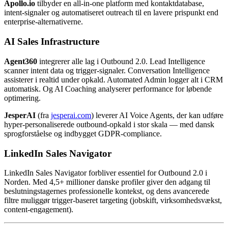
Apollo.io
tilbyder en all-in-one platform med kontaktdatabase,
intent-signaler og automatiseret outreach til en lavere prispunkt end
enterprise-alternativerne.
AI Sales Infrastructure
Agent360
integrerer alle lag i Outbound 2.0. Lead Intelligence
scanner intent data og trigger-signaler. Conversation Intelligence
assisterer i realtid under opkald. Automated Admin logger alt i CRM
automatisk. Og AI Coaching analyserer performance for løbende
optimering.
JesperAI
(fra
jesperai.com
) leverer AI Voice Agents, der kan udføre
hyper-personaliserede outbound-opkald i stor skala — med dansk
sprogforståelse og indbygget GDPR-compliance.
LinkedIn Sales Navigator
LinkedIn Sales Navigator forbliver essentiel for Outbound 2.0 i
Norden. Med 4,5+ millioner danske profiler giver den adgang til
beslutningstagernes professionelle kontekst, og dens avancerede
filtre muliggør trigger-baseret targeting (jobskift, virksomhedsvækst,
content-engagement).