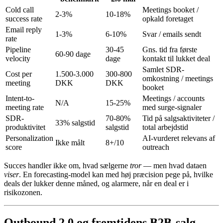
Cold call
Meetings booket /
2-3%
10-18%
success rate
opkald foretaget
Email reply
1-3%
6-10%
Svar / emails sendt
rate
Pipeline
30-45
Gns. tid fra første
60-90 dage
velocity
dage
kontakt til lukket deal
Samlet SDR-
Cost per
1.500-3.000
300-800
omkostning / meetings
meeting
DKK
DKK
booket
Intent-to-
Meetings / accounts
N/A
15-25%
meeting rate
med surge-signaler
SDR-
70-80%
Tid på salgsaktiviteter /
33% salgstid
produktivitet
salgstid
total arbejdstid
Personalization
AI-vurderet relevans af
Ikke målt
8+/10
score
outreach
Succes handler ikke om, hvad sælgerne
tror
— men hvad dataen
viser
. En forecasting-model kan med høj præcision pege på, hvilke
deals der lukker denne måned, og alarmere, når en deal er i
risikozonen.
Outbound 2.0 og fremtidens B2B-salg