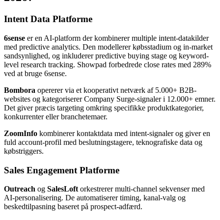
Intent Data Platforme
6sense
er en AI-platform der kombinerer multiple intent-datakilder
med predictive analytics. Den modellerer købsstadium og in-market
sandsynlighed, og inkluderer predictive buying stage og keyword-
level research tracking. Showpad forbedrede close rates med 289%
ved at bruge 6sense.
Bombora
opererer via et kooperativt netværk af 5.000+ B2B-
websites og kategoriserer Company Surge-signaler i 12.000+ emner.
Det giver præcis targeting omkring specifikke produktkategorier,
konkurrenter eller branchetemaer.
ZoomInfo
kombinerer kontaktdata med intent-signaler og giver en
fuld account-profil med beslutningstagere, teknografiske data og
købstriggers.
Sales Engagement Platforme
Outreach
og
SalesLoft
orkestrerer multi-channel sekvenser med
AI-personalisering. De automatiserer timing, kanal-valg og
beskedtilpasning baseret på prospect-adfærd.