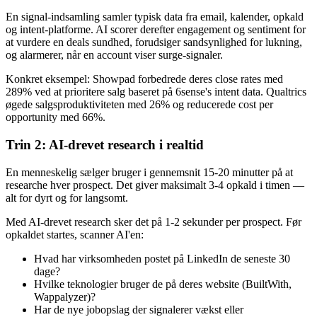
En signal-indsamling samler typisk data fra email, kalender, opkald
og intent-platforme. AI scorer derefter engagement og sentiment for
at vurdere en deals sundhed, forudsiger sandsynlighed for lukning,
og alarmerer, når en account viser surge-signaler.
Konkret eksempel: Showpad forbedrede deres close rates med
289% ved at prioritere salg baseret på 6sense's intent data. Qualtrics
øgede salgsproduktiviteten med 26% og reducerede cost per
opportunity med 66%.
Trin 2: AI-drevet research i realtid
En menneskelig sælger bruger i gennemsnit 15-20 minutter på at
researche hver prospect. Det giver maksimalt 3-4 opkald i timen —
alt for dyrt og for langsomt.
Med AI-drevet research sker det på 1-2 sekunder per prospect. Før
opkaldet startes, scanner AI'en:
Hvad har virksomheden postet på LinkedIn de seneste 30
dage?
Hvilke teknologier bruger de på deres website (BuiltWith,
Wappalyzer)?
Har de nye jobopslag der signalerer vækst eller