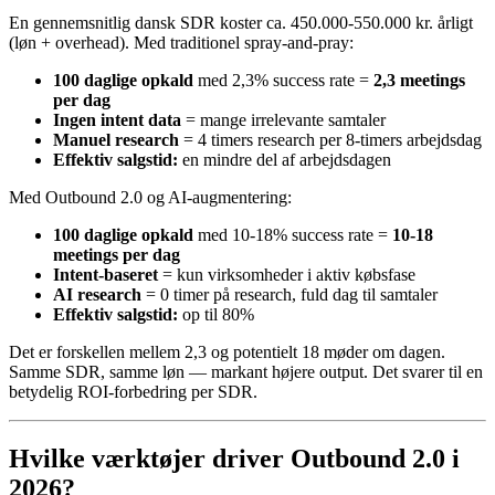
En gennemsnitlig dansk SDR koster ca. 450.000-550.000 kr. årligt
(løn + overhead). Med traditionel spray-and-pray:
100 daglige opkald
med 2,3% success rate =
2,3 meetings
per dag
Ingen intent data
= mange irrelevante samtaler
Manuel research
= 4 timers research per 8-timers arbejdsdag
Effektiv salgstid:
en mindre del af arbejdsdagen
Med Outbound 2.0 og AI-augmentering:
100 daglige opkald
med 10-18% success rate =
10-18
meetings per dag
Intent-baseret
= kun virksomheder i aktiv købsfase
AI research
= 0 timer på research, fuld dag til samtaler
Effektiv salgstid:
op til 80%
Det er forskellen mellem 2,3 og potentielt 18 møder om dagen.
Samme SDR, samme løn — markant højere output. Det svarer til en
betydelig ROI-forbedring per SDR.
Hvilke værktøjer driver Outbound 2.0 i
2026?