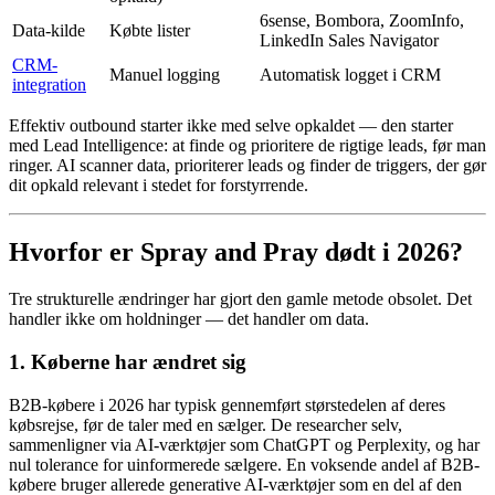
6sense, Bombora, ZoomInfo,
Data-kilde
Købte lister
LinkedIn Sales Navigator
CRM-
Manuel logging
Automatisk logget i CRM
integration
Effektiv outbound starter ikke med selve opkaldet — den starter
med Lead Intelligence: at finde og prioritere de rigtige leads, før man
ringer. AI scanner data, prioriterer leads og finder de triggers, der gør
dit opkald relevant i stedet for forstyrrende.
Hvorfor er Spray and Pray dødt i 2026?
Tre strukturelle ændringer har gjort den gamle metode obsolet. Det
handler ikke om holdninger — det handler om data.
1. Køberne har ændret sig
B2B-købere i 2026 har typisk gennemført størstedelen af deres
købsrejse, før de taler med en sælger. De researcher selv,
sammenligner via AI-værktøjer som ChatGPT og Perplexity, og har
nul tolerance for uinformerede sælgere. En voksende andel af B2B-
købere bruger allerede generative AI-værktøjer som en del af den