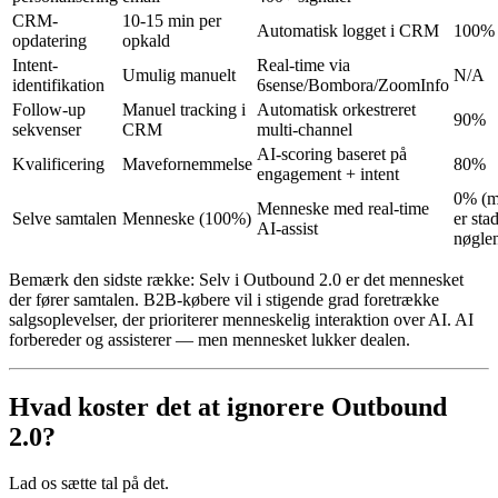
CRM-
10-15 min per
Automatisk logget i CRM
100%
opdatering
opkald
Intent-
Real-time via
Umulig manuelt
N/A
identifikation
6sense/Bombora/ZoomInfo
Follow-up
Manuel tracking i
Automatisk orkestreret
90%
sekvenser
CRM
multi-channel
AI-scoring baseret på
Kvalificering
Mavefornemmelse
80%
engagement + intent
0% (m
Menneske med real-time
Selve samtalen
Menneske (100%)
er sta
AI-assist
nøgle
Bemærk den sidste række: Selv i Outbound 2.0 er det mennesket
der fører samtalen. B2B-købere vil i stigende grad foretrække
salgsoplevelser, der prioriterer menneskelig interaktion over AI. AI
forbereder og assisterer — men mennesket lukker dealen.
Hvad koster det at ignorere Outbound
2.0?
Lad os sætte tal på det.