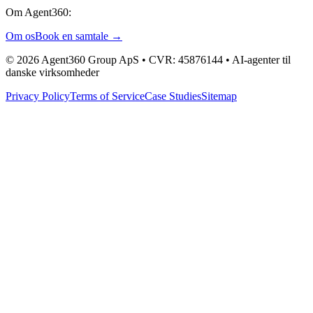
Om Agent360:
Om os
Book en samtale →
© 2026 Agent360 Group ApS • CVR: 45876144 • AI-agenter til
danske virksomheder
Privacy Policy
Terms of Service
Case Studies
Sitemap