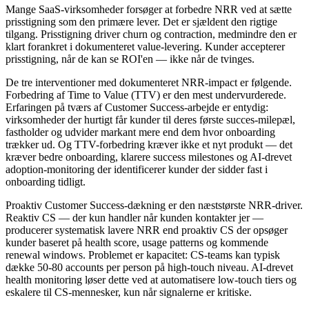
Mange SaaS-virksomheder forsøger at forbedre NRR ved at sætte
prisstigning som den primære lever. Det er sjældent den rigtige
tilgang. Prisstigning driver churn og contraction, medmindre den er
klart forankret i dokumenteret value-levering. Kunder accepterer
prisstigning, når de kan se ROI'en — ikke når de tvinges.
De tre interventioner med dokumenteret NRR-impact er følgende.
Forbedring af Time to Value (TTV) er den mest undervurderede.
Erfaringen på tværs af Customer Success-arbejde er entydig:
virksomheder der hurtigt får kunder til deres første succes-milepæl,
fastholder og udvider markant mere end dem hvor onboarding
trækker ud. Og TTV-forbedring kræver ikke et nyt produkt — det
kræver bedre onboarding, klarere success milestones og AI-drevet
adoption-monitoring der identificerer kunder der sidder fast i
onboarding tidligt.
Proaktiv Customer Success-dækning er den næststørste NRR-driver.
Reaktiv CS — der kun handler når kunden kontakter jer —
producerer systematisk lavere NRR end proaktiv CS der opsøger
kunder baseret på health score, usage patterns og kommende
renewal windows. Problemet er kapacitet: CS-teams kan typisk
dække 50-80 accounts per person på high-touch niveau. AI-drevet
health monitoring løser dette ved at automatisere low-touch tiers og
eskalere til CS-mennesker, kun når signalerne er kritiske.