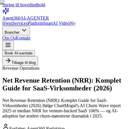
Spring til hovedindhold
Agent360
AI-AGENTER
Hjem
Services
Platform
Snart
AI Video
Ny
Brancher
Om Os
Kontakt
Book AI-samtale
Tilbage til blog
Revenue Operations
Net Revenue Retention (NRR): Komplet
Guide for SaaS-Virksomheder (2026)
Net Revenue Retention (NRR): Komplet Guide for SaaS-
Virksomheder (2026) Ifølge ChartMogul's AI Churn Wave report
2025 er median NRR for venture-backed SaaS 106% — og AI-
adoption har ændret churn-mønstrene dramatisk i 2025.
Forfatter:
Agent360 Redaktion