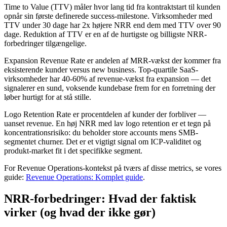
Time to Value (TTV) måler hvor lang tid fra kontraktstart til kunden
opnår sin første definerede success-milestone. Virksomheder med
TTV under 30 dage har 2x højere NRR end dem med TTV over 90
dage. Reduktion af TTV er en af de hurtigste og billigste NRR-
forbedringer tilgængelige.
Expansion Revenue Rate er andelen af MRR-vækst der kommer fra
eksisterende kunder versus new business. Top-quartile SaaS-
virksomheder har 40-60% af revenue-vækst fra expansion — det
signalerer en sund, voksende kundebase frem for en forretning der
løber hurtigt for at stå stille.
Logo Retention Rate er procentdelen af kunder der forbliver —
uanset revenue. En høj NRR med lav logo retention er et tegn på
koncentrationsrisiko: du beholder store accounts mens SMB-
segmentet churner. Det er et vigtigt signal om ICP-validitet og
produkt-market fit i det specifikke segment.
For Revenue Operations-kontekst på tværs af disse metrics, se vores
guide:
Revenue Operations: Komplet guide
.
NRR-forbedringer: Hvad der faktisk
virker (og hvad der ikke gør)