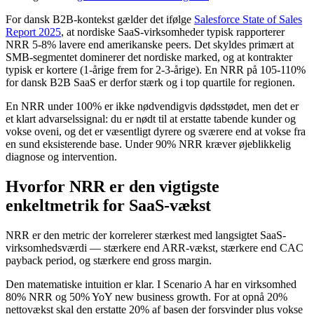
For dansk B2B-kontekst gælder det ifølge
Salesforce State of Sales
Report 2025
, at nordiske SaaS-virksomheder typisk rapporterer
NRR 5-8% lavere end amerikanske peers. Det skyldes primært at
SMB-segmentet dominerer det nordiske marked, og at kontrakter
typisk er kortere (1-årige frem for 2-3-årige). En NRR på 105-110%
for dansk B2B SaaS er derfor stærk og i top quartile for regionen.
En NRR under 100% er ikke nødvendigvis dødsstødet, men det er
et klart advarselssignal: du er nødt til at erstatte tabende kunder og
vokse oveni, og det er væsentligt dyrere og sværere end at vokse fra
en sund eksisterende base. Under 90% NRR kræver øjeblikkelig
diagnose og intervention.
Hvorfor NRR er den vigtigste
enkeltmetrik for SaaS-vækst
NRR er den metric der korrelerer stærkest med langsigtet SaaS-
virksomhedsværdi — stærkere end ARR-vækst, stærkere end CAC
payback period, og stærkere end gross margin.
Den matematiske intuition er klar. I Scenario A har en virksomhed
80% NRR og 50% YoY new business growth. For at opnå 20%
nettovækst skal den erstatte 20% af basen der forsvinder plus vokse