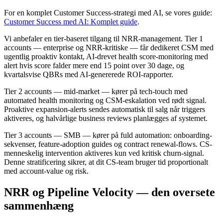
For en komplet Customer Success-strategi med AI, se vores guide:
Customer Success med AI: Komplet guide
.
Vi anbefaler en tier-baseret tilgang til NRR-management. Tier 1
accounts — enterprise og NRR-kritiske — får dedikeret CSM med
ugentlig proaktiv kontakt, AI-drevet health score-monitoring med
alert hvis score falder mere end 15 point over 30 dage, og
kvartalsvise QBRs med AI-genererede ROI-rapporter.
Tier 2 accounts — mid-market — kører på tech-touch med
automated health monitoring og CSM-eskalation ved rødt signal.
Proaktive expansion-alerts sendes automatisk til salg når triggers
aktiveres, og halvårlige business reviews planlægges af systemet.
Tier 3 accounts — SMB — kører på fuld automation: onboarding-
sekvenser, feature-adoption guides og contract renewal-flows. CS-
menneskelig intervention aktiveres kun ved kritisk churn-signal.
Denne stratificering sikrer, at dit CS-team bruger tid proportionalt
med account-value og risk.
NRR og Pipeline Velocity — den oversete
sammenhæng