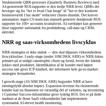
Strukturerede QBR-processer (Quarterly Business Reviews) med
AI-genererede ROI-rapporter er den tredje NRR-lever. QBRs der
bevæger sig fra "her er hvad I har brugt" til "her er den konkrete
businessværdi I har skabt" reducerer churns drastisk. Det kræver
automation: ingen CS-team kan manuelt generere detaljerede ROI-
rapporter for 100+ accounts kvartalsvist. AI-værktøjer kan generere
disse rapporter automatisk fra produktbrug, call-data og CRM-
aktivitet.
NRR og saas-virksomhedens livscyklus
NRR-strategien er ikke statisk — den skal tilpasses virksomhedens
livscyklusfase. I early-stage (under 10M DKK ARR) er NRR-fokus
primært på at undgå catastrophic churn og forstå, hvem der faktisk
lykkes med produktet. Identifikation af de kunder med højest
success rate giver ICP-klarhed, der informerer hele go-to-market-
strategien fremadrettet.
I growth-stage (10-50M DKK ARR) begynder NRR at have
meningsfyldt absolut impact. Expansion-revenue fra eksisterende
kunder kan nu finansiere en væsentlig del af væksten, og investering
i Customer Success-infrastruktur giver tydelig ROI. Det er på dette
stadium at de fleste SaaS-virksomheder bør implementere
systematisk AI-drevet health monitoring.