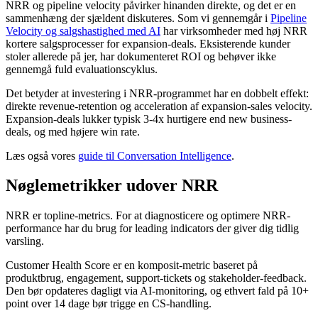
NRR og pipeline velocity påvirker hinanden direkte, og det er en
sammenhæng der sjældent diskuteres. Som vi gennemgår i
Pipeline
Velocity og salgshastighed med AI
har virksomheder med høj NRR
kortere salgsprocesser for expansion-deals. Eksisterende kunder
stoler allerede på jer, har dokumenteret ROI og behøver ikke
gennemgå fuld evaluationscyklus.
Det betyder at investering i NRR-programmet har en dobbelt effekt:
direkte revenue-retention og acceleration af expansion-sales velocity.
Expansion-deals lukker typisk 3-4x hurtigere end new business-
deals, og med højere win rate.
Læs også vores
guide til Conversation Intelligence
.
Nøglemetrikker udover NRR
NRR er topline-metrics. For at diagnosticere og optimere NRR-
performance har du brug for leading indicators der giver dig tidlig
varsling.
Customer Health Score er en komposit-metric baseret på
produktbrug, engagement, support-tickets og stakeholder-feedback.
Den bør opdateres dagligt via AI-monitoring, og ethvert fald på 10+
point over 14 dage bør trigge en CS-handling.