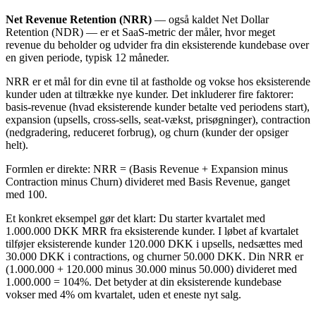
Net Revenue Retention (NRR)
— også kaldet Net Dollar
Retention (NDR) — er et SaaS-metric der måler, hvor meget
revenue du beholder og udvider fra din eksisterende kundebase over
en given periode, typisk 12 måneder.
NRR er et mål for din evne til at fastholde og vokse hos eksisterende
kunder uden at tiltrække nye kunder. Det inkluderer fire faktorer:
basis-revenue (hvad eksisterende kunder betalte ved periodens start),
expansion (upsells, cross-sells, seat-vækst, prisøgninger), contraction
(nedgradering, reduceret forbrug), og churn (kunder der opsiger
helt).
Formlen er direkte: NRR = (Basis Revenue + Expansion minus
Contraction minus Churn) divideret med Basis Revenue, ganget
med 100.
Et konkret eksempel gør det klart: Du starter kvartalet med
1.000.000 DKK MRR fra eksisterende kunder. I løbet af kvartalet
tilføjer eksisterende kunder 120.000 DKK i upsells, nedsættes med
30.000 DKK i contractions, og churner 50.000 DKK. Din NRR er
(1.000.000 + 120.000 minus 30.000 minus 50.000) divideret med
1.000.000 = 104%. Det betyder at din eksisterende kundebase
vokser med 4% om kvartalet, uden et eneste nyt salg.