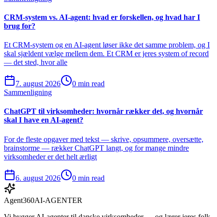
CRM-system vs. AI-agent: hvad er forskellen, og hvad har I
brug for?
Et CRM-system og en AI-agent løser ikke det samme problem, og I
skal sjældent vælge mellem dem. Et CRM er jeres system of record
— det sted, hvor alle
7. august 2026
0 min read
Sammenligning
ChatGPT til virksomheder: hvornår rækker det, og hvornår
skal I have en AI-agent?
For de fleste opgaver med tekst — skrive, opsummere, oversætte,
brainstorme — rækker ChatGPT langt, og for mange mindre
virksomheder er det helt ærligt
6. august 2026
0 min read
Agent360
AI-AGENTER
Vi bygger AI-agenter til danske virksomheder — og lærer jeres folk