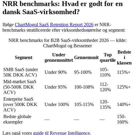
NRR benchmarks: Hvad er godt for en
dansk SaaS-virksomhed?
Ifølge
ChartMogul SaaS Retention Report 2026
er NRR-
benchmarks stratificerede efter virksomhedsstørrelse og segment:
NRR benchmarks for B2B SaaS-virksomheder 2026 — kilde:
ChartMogul og Bessemer
Bedste
Under
Top
Segment
Gennemsnit
i
gennemsnittet
quartile
klassen
SMB SaaS (under
105-
Under 90%
95-100%
115%+
50K DKK ACV)
110%
Mid-market SaaS
112-
(50-500K DKK
Under 95%
100-108%
125%+
120%
ACV)
Enterprise SaaS
120-
(over 500K DKK
Under 100%
105-115%
140%+
135%
ACV)
Bedste globale
150-
—
—
—
eksempler
160%
Læs også vores
guide til Revenue Intelligence
.