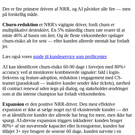
Der er fire primære drivere af NRR, og AI påvirker alle fire — men
på forskellig måde.
Churn-reduktion
er NRR's vigtigste driver, fordi churn er
multiplikativt destruktivt. En 5% månedlig churn rate svarer til at
miste 46% af basen om året. Og de fleste virksomheder opdager
churn-risiko alt for sent — efter kunden allerede mentalt har forladt
jer.
Læs også vores
guide til kundeservice som profitcenter
.
AI kan identificere churn-risiko 60-90 dage i forvejen med 80%+
accuracy ved at monitorere kombinerede signaler: fald i login-
frekvens og feature-adoption, reduktion i engagement med CS-
teamet (paradoksalt — inaktive kunder sender ikke tickets), nærhed
til contract renewal uden tegn på dialog, og stakeholder-ændringer
som at din interne champion har forladt virksomheden.
Expansion
er den positive NRR-driver. Den mest effektive
expansion er ikke at sælge noget nyt til eksisterende kunder — det
er at identificere kunder der allerede har brug for mere, men ikke har
spurgt. AI-drevne expansion triggers inkluderer: kunden bruger
80%+ af sin nuværende kapacitet eller licensgrænse, kunden har
tilføjet 3+ nye brugere de seneste 60 dage, kunden nævnte i en