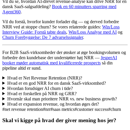
Vil du se, hvordan AI-drevet revenue-analyse kan drive NRR for en
dansk SaaS-salgsafdeling?
Book en 60 minutters sparring med
Agent360
.
Vil du forstå, hvorfor kunder forlader dig — og derved forbedre
NRR ved at stoppe churn? Se vores relaterede guides:
Win/Loss
Interview Guide: Forstå tabte deals
,
Win/Loss Analyse med AI
og
Churn Forebyggelse: De 7 advarselssignaler
.
For B2B SaaS-virksomheder der ønsker at øge bookingvolumen og
forbedre den kundebase der understøtter høj NRR —
JesperAI
booker møder automatisk med kvalificerede prospects
så din
pipeline altid er sund.
Hvad er Net Revenue Retention (NRR)?
Hvad er en god NRR for en dansk SaaS-virksomhed?
Hvordan forudsiger AI churn i tide?
Hvad er forskellen på NRR og GRR?
Hvornår skal man prioritere NRR vs. new business growth?
Hvad er expansion revenue, og hvordan øges det?
#
net revenue retention
#
nrr
#
saas metrics
#
customer success
#
churn
Skal vi kigge på hvad der giver mening hos jer?