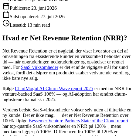
Publiceret:
23. juni 2026
Sidst opdateret:
27. juli 2026
Læsetid:
13 min read
Hvad er Net Revenue Retention (NRR)?
Net Revenue Retention er et nøgletal, der viser hvor stor en del af
omsætningen fra eksisterende kunder en virksomhed beholder over
tid — når opgraderinger, nedgraderinger og opsigelser er regnet
med. For
SaaS-virksomheder
er det et af de vigtigste mål for sund
vækst, fordi det afslører om produktet skaber vedvarende værdi og
ikke bare nye salg.
Ifølge
ChartMogul AI Churn Wave report 2025
er median NRR for
venture-backed SaaS 106% — og AI-adoption har ændret churn-
mønstrene dramatisk i 2025.
Verdens bedste SaaS-virksomheder vokser selv uden at tiltrække én
ny kunde. Det er ikke magi — det er Net Revenue Retention over
100%. Ifølge
Bessemer Venture Partners State of the Cloud report
har top-quartile SaaS-virksomheder en NRR på 120%+, mens
medianen ligger på 106%. Differencen fra 100% til 120% er