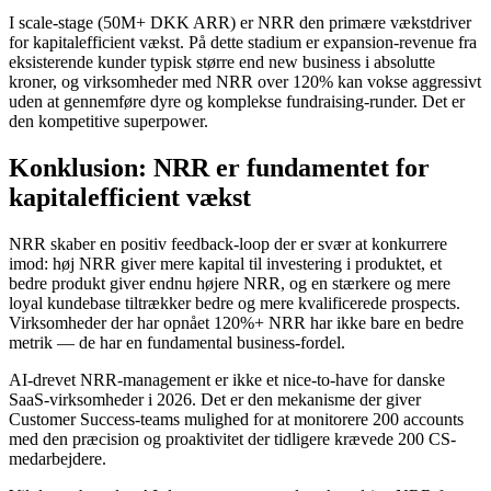
I scale-stage (50M+ DKK ARR) er NRR den primære vækstdriver
for kapitalefficient vækst. På dette stadium er expansion-revenue fra
eksisterende kunder typisk større end new business i absolutte
kroner, og virksomheder med NRR over 120% kan vokse aggressivt
uden at gennemføre dyre og komplekse fundraising-runder. Det er
den kompetitive superpower.
Konklusion: NRR er fundamentet for
kapitalefficient vækst
NRR skaber en positiv feedback-loop der er svær at konkurrere
imod: høj NRR giver mere kapital til investering i produktet, et
bedre produkt giver endnu højere NRR, og en stærkere og mere
loyal kundebase tiltrækker bedre og mere kvalificerede prospects.
Virksomheder der har opnået 120%+ NRR har ikke bare en bedre
metrik — de har en fundamental business-fordel.
AI-drevet NRR-management er ikke et nice-to-have for danske
SaaS-virksomheder i 2026. Det er den mekanisme der giver
Customer Success-teams mulighed for at monitorere 200 accounts
med den præcision og proaktivitet der tidligere krævede 200 CS-
medarbejdere.