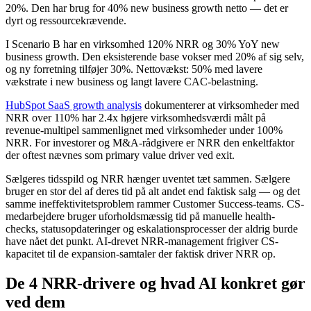
20%. Den har brug for 40% new business growth netto — det er
dyrt og ressourcekrævende.
I Scenario B har en virksomhed 120% NRR og 30% YoY new
business growth. Den eksisterende base vokser med 20% af sig selv,
og ny forretning tilføjer 30%. Nettovækst: 50% med lavere
vækstrate i new business og langt lavere CAC-belastning.
HubSpot SaaS growth analysis
dokumenterer at virksomheder med
NRR over 110% har 2.4x højere virksomhedsværdi målt på
revenue-multipel sammenlignet med virksomheder under 100%
NRR. For investorer og M&A-rådgivere er NRR den enkeltfaktor
der oftest nævnes som primary value driver ved exit.
Sælgeres tidsspild og NRR hænger uventet tæt sammen. Sælgere
bruger en stor del af deres tid på alt andet end faktisk salg — og det
samme ineffektivitetsproblem rammer Customer Success-teams. CS-
medarbejdere bruger uforholdsmæssig tid på manuelle health-
checks, statusopdateringer og eskalationsprocesser der aldrig burde
have nået det punkt. AI-drevet NRR-management frigiver CS-
kapacitet til de expansion-samtaler der faktisk driver NRR op.
De 4 NRR-drivere og hvad AI konkret gør
ved dem