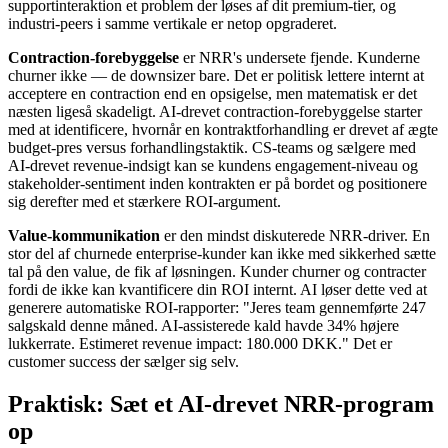
supportinteraktion et problem der løses af dit premium-tier, og
industri-peers i samme vertikale er netop opgraderet.
Contraction-forebyggelse
er NRR's undersete fjende. Kunderne
churner ikke — de downsizer bare. Det er politisk lettere internt at
acceptere en contraction end en opsigelse, men matematisk er det
næsten ligeså skadeligt. AI-drevet contraction-forebyggelse starter
med at identificere, hvornår en kontraktforhandling er drevet af ægte
budget-pres versus forhandlingstaktik. CS-teams og sælgere med
AI-drevet revenue-indsigt kan se kundens engagement-niveau og
stakeholder-sentiment inden kontrakten er på bordet og positionere
sig derefter med et stærkere ROI-argument.
Value-kommunikation
er den mindst diskuterede NRR-driver. En
stor del af churnede enterprise-kunder kan ikke med sikkerhed sætte
tal på den value, de fik af løsningen. Kunder churner og contracter
fordi de ikke kan kvantificere din ROI internt. AI løser dette ved at
generere automatiske ROI-rapporter: "Jeres team gennemførte 247
salgskald denne måned. AI-assisterede kald havde 34% højere
lukkerrate. Estimeret revenue impact: 180.000 DKK." Det er
customer success der sælger sig selv.
Praktisk: Sæt et AI-drevet NRR-program
op