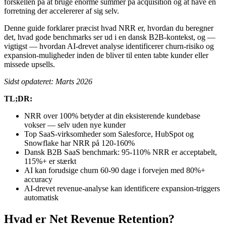
forskellen på at bruge enorme summer på acquisition og at have en
forretning der accelererer af sig selv.
Denne guide forklarer præcist hvad NRR er, hvordan du beregner
det, hvad gode benchmarks ser ud i en dansk B2B-kontekst, og —
vigtigst — hvordan AI-drevet analyse identificerer churn-risiko og
expansion-muligheder inden de bliver til enten tabte kunder eller
missede upsells.
Sidst opdateret: Marts 2026
TL;DR:
NRR over 100% betyder at din eksisterende kundebase
vokser — selv uden nye kunder
Top SaaS-virksomheder som Salesforce, HubSpot og
Snowflake har NRR på 120-160%
Dansk B2B SaaS benchmark: 95-110% NRR er acceptabelt,
115%+ er stærkt
AI kan forudsige churn 60-90 dage i forvejen med 80%+
accuracy
AI-drevet revenue-analyse kan identificere expansion-triggers
automatisk
Hvad er Net Revenue Retention?