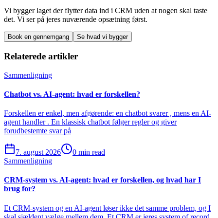
Vi bygger laget der flytter data ind i CRM uden at nogen skal taste
det. Vi ser på jeres nuværende opsætning først.
Book en gennemgang
Se hvad vi bygger
Relaterede artikler
Sammenligning
Chatbot vs. AI-agent: hvad er forskellen?
Forskellen er enkel, men afgørende: en chatbot svarer , mens en AI-
agent handler . En klassisk chatbot følger regler og giver
forudbestemte svar på
7. august 2026
0 min read
Sammenligning
CRM-system vs. AI-agent: hvad er forskellen, og hvad har I
brug for?
Et CRM-system og en AI-agent løser ikke det samme problem, og I
skal sjældent vælge mellem dem. Et CRM er jeres system of record