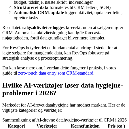
budget, tidslinje, næste skridt, indvendinger
Struktureret data
formateres til CRM-felter (JSON)
Automatisk CRM-update
logger aktivitet, opdaterer felter,
opretter tasks
Resultatet:
salgsaktiviteter logges korrekt
, uden at sælgeren rører
CRM. Automatisk aktivitetslogning kan løfte forecast-
nøjagtigheden, fordi datagrundlaget bliver mere komplet.
For RevOps betyder det en fundamental ændring: I stedet for at
jagte sælgere for manglende data, kan RevOps fokusere på
strategisk analyse og procesoptimering.
Du kan læse mere om, hvordan dette fungerer i praksis, i vores
guide til
zero-touch data entry som CRM-standard
.
Hvilke AI-værktøjer løser data hygiejne-
problemer i 2026?
Markedet for AI-drevet datahygiejne har modnet markant. Her er de
vigtigste kategorier og værktøjer:
Sammenligning af AI-drevne datahygiejne-værktøjer til CRM i 2026
Kategori
Værktøjer
Kernefunktion
Pris (ca.)