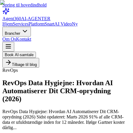
Spring til hovedindhold
Agent360
AI-AGENTER
Hjem
Services
Platform
Snart
AI Video
Ny
Brancher
Om Os
Kontakt
Book AI-samtale
Tilbage til blog
RevOps
RevOps Data Hygiejne: Hvordan AI
Automatiserer Dit CRM-oprydning
(2026)
RevOps Data Hygiejne: Hvordan AI Automatiserer Dit CRM-
oprydning (2026) Sidst opdateret: Marts 2026 91% af alle CRM-
data er ufuldstændige inden for 12 måneder. Ifølge Gartner koster
dårlig...