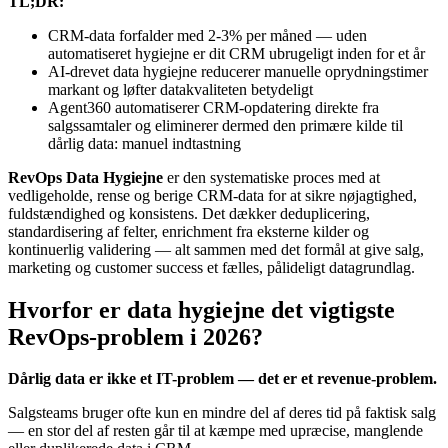
TL;DR:
CRM-data forfalder med 2-3% per måned — uden
automatiseret hygiejne er dit CRM ubrugeligt inden for et år
AI-drevet data hygiejne reducerer manuelle oprydningstimer
markant og løfter datakvaliteten betydeligt
Agent360 automatiserer CRM-opdatering direkte fra
salgssamtaler og eliminerer dermed den primære kilde til
dårlig data: manuel indtastning
RevOps Data Hygiejne
er den systematiske proces med at
vedligeholde, rense og berige CRM-data for at sikre nøjagtighed,
fuldstændighed og konsistens. Det dækker deduplicering,
standardisering af felter, enrichment fra eksterne kilder og
kontinuerlig validering — alt sammen med det formål at give salg,
marketing og customer success et fælles, pålideligt datagrundlag.
Hvorfor er data hygiejne det vigtigste
RevOps-problem i 2026?
Dårlig data er ikke et IT-problem — det er et revenue-problem.
Salgsteams bruger ofte kun en mindre del af deres tid på faktisk salg
— en stor del af resten går til at kæmpe med upræcise, manglende