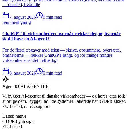
— det sted, hvor alle
7. august 2026
0 min read
Sammenligning
ChatGPT til virksomheder: hvornår rækker det, og hvornår
skal I have en AI-agent?
For de fleste opgaver med tekst — skrive, opsummere, oversætte,
brainstorme — rækker ChatGPT langt, og for mange mindre
virksomheder er det helt ærligt
6. august 2026
0 min read
Agent360
AI-AGENTER
Vi bygger AI-agenter til danske virksomheder — og lærer jeres folk
at bruge dem. Bygget ind i de systemer I allerede har. GDPR-sikker,
EU-hosted, dansk support.
Dansk-native
GDPR by design
EU-hosted