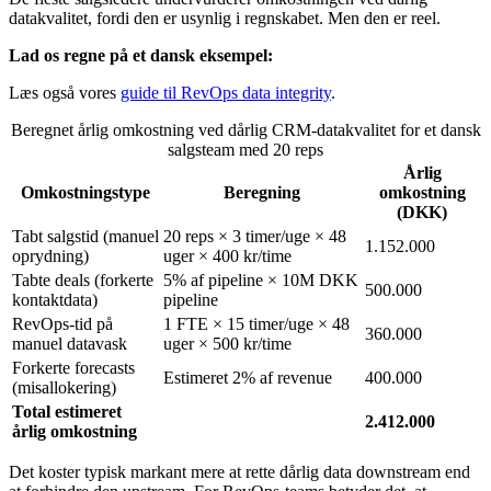
datakvalitet, fordi den er usynlig i regnskabet. Men den er reel.
Lad os regne på et dansk eksempel:
Læs også vores
guide til RevOps data integrity
.
Beregnet årlig omkostning ved dårlig CRM-datakvalitet for et dansk
salgsteam med 20 reps
Årlig
Omkostningstype
Beregning
omkostning
(DKK)
Tabt salgstid (manuel
20 reps × 3 timer/uge × 48
1.152.000
oprydning)
uger × 400 kr/time
Tabte deals (forkerte
5% af pipeline × 10M DKK
500.000
kontaktdata)
pipeline
RevOps-tid på
1 FTE × 15 timer/uge × 48
360.000
manuel datavask
uger × 500 kr/time
Forkerte forecasts
Estimeret 2% af revenue
400.000
(misallokering)
Total estimeret
2.412.000
årlig omkostning
Det koster typisk markant mere at rette dårlig data downstream end