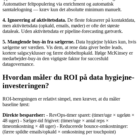
Automatiser feltpopulering via enrichment og automatisk
samtalelogning — kræv kun det absolutte minimum manuelt.
4. Ignorering af aktivitetsdata.
De fleste fokuserer på kontaktdata,
men aktivitetsdata (opkald, emails, møder) er ofte det største
dataleak. Uden aktivitetsdata er pipeline-forecasting gætværk.
5. Manglende buy-in fra sælgerne.
Data hygiejne lykkes kun, hvis
sælgerne ser værdien. Vis dem, at rene data giver bedre leads,
kortere salgscyklusser og færre dobbeltopkald. Ifølge McKinsey er
medarbejder-buy-in den vigtigste faktor for succesfuld
datagovernance.
Hvordan måler du ROI på data hygiejne-
investeringen?
ROI-beregningen er relativt simpel, men kræver, at du måler
baseline først:
Direkte besparelser:
- RevOps-timer sparet: (timer/uge × ugeløn ×
48 uger) - Sælger-tid frigivet: (timer/uge × antal reps ×
timeomkostning × 48 uger) - Reducerede bounce-omkostninger:
(færre spildte emails/opkald × omkostning per touchpoint)