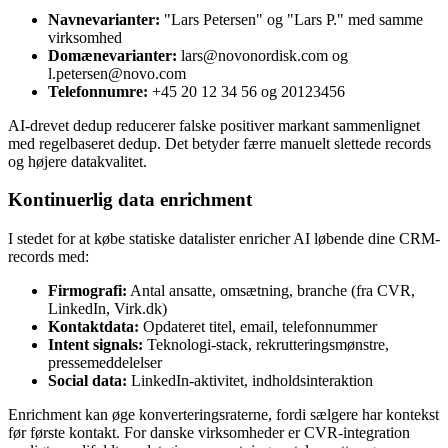
Navnevarianter:
"Lars Petersen" og "Lars P." med samme
virksomhed
Domænevarianter:
lars@novonordisk.com
og
l.petersen@novo.com
Telefonnumre:
+45 20 12 34 56 og 20123456
AI-drevet dedup reducerer falske positiver markant sammenlignet
med regelbaseret dedup. Det betyder færre manuelt slettede records
og højere datakvalitet.
Kontinuerlig data enrichment
I stedet for at købe statiske datalister enricher AI løbende dine CRM-
records med:
Firmografi:
Antal ansatte, omsætning, branche (fra CVR,
LinkedIn, Virk.dk)
Kontaktdata:
Opdateret titel, email, telefonnummer
Intent signals:
Teknologi-stack, rekrutteringsmønstre,
pressemeddelelser
Social data:
LinkedIn-aktivitet, indholdsinteraktion
Enrichment kan øge konverteringsraterne, fordi sælgere har kontekst
før første kontakt. For danske virksomheder er CVR-integration