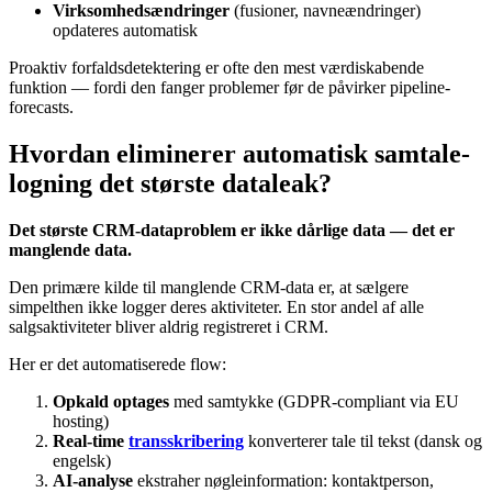
Virksomhedsændringer
(fusioner, navneændringer)
opdateres automatisk
Proaktiv forfaldsdetektering er ofte den mest værdiskabende
funktion — fordi den fanger problemer før de påvirker pipeline-
forecasts.
Hvordan eliminerer automatisk samtale-
logning det største dataleak?
Det største CRM-dataproblem er ikke dårlige data — det er
manglende data.
Den primære kilde til manglende CRM-data er, at sælgere
simpelthen ikke logger deres aktiviteter. En stor andel af alle
salgsaktiviteter bliver aldrig registreret i CRM.
Her er det automatiserede flow:
Opkald optages
med samtykke (GDPR-compliant via EU
hosting)
Real-time
transskribering
konverterer tale til tekst (dansk og
engelsk)
AI-analyse
ekstraher nøgleinformation: kontaktperson,