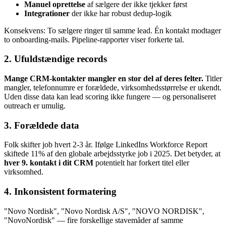
Manuel oprettelse
af sælgere der ikke tjekker først
Integrationer
der ikke har robust dedup-logik
Konsekvens: To sælgere ringer til samme lead. Én kontakt modtager
to onboarding-mails. Pipeline-rapporter viser forkerte tal.
2. Ufuldstændige records
Mange CRM-kontakter mangler en stor del af deres felter.
Titler
mangler, telefonnumre er forældede, virksomhedsstørrelse er ukendt.
Uden disse data kan lead scoring ikke fungere — og personaliseret
outreach er umulig.
3. Forældede data
Folk skifter job hvert 2-3 år. Ifølge LinkedIns Workforce Report
skiftede 11% af den globale arbejdsstyrke job i 2025. Det betyder, at
hver 9. kontakt i dit CRM
potentielt har forkert titel eller
virksomhed.
4. Inkonsistent formatering
"Novo Nordisk", "Novo Nordisk A/S", "NOVO NORDISK",
"NovoNordisk" — fire forskellige stavemåder af samme