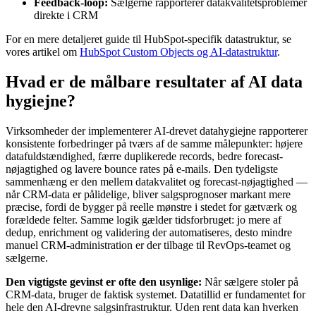
Feedback-loop:
Sælgerne rapporterer datakvalitetsproblemer
direkte i CRM
For en mere detaljeret guide til HubSpot-specifik datastruktur, se
vores artikel om
HubSpot Custom Objects og AI-datastruktur
.
Hvad er de målbare resultater af AI data
hygiejne?
Virksomheder der implementerer AI-drevet datahygiejne rapporterer
konsistente forbedringer på tværs af de samme målepunkter: højere
datafuldstændighed, færre duplikerede records, bedre forecast-
nøjagtighed og lavere bounce rates på e-mails. Den tydeligste
sammenhæng er den mellem datakvalitet og forecast-nøjagtighed —
når CRM-data er pålidelige, bliver salgsprognoser markant mere
præcise, fordi de bygger på reelle mønstre i stedet for gætværk og
forældede felter. Samme logik gælder tidsforbruget: jo mere af
dedup, enrichment og validering der automatiseres, desto mindre
manuel CRM-administration er der tilbage til RevOps-teamet og
sælgerne.
Den vigtigste gevinst er ofte den usynlige:
Når sælgere stoler på
CRM-data, bruger de faktisk systemet. Datatillid er fundamentet for
hele den AI-drevne salgsinfrastruktur. Uden rent data kan hverken