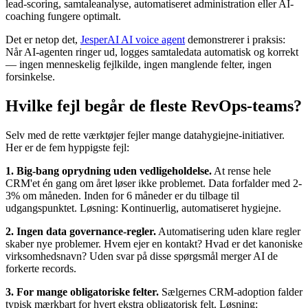
lead-scoring, samtaleanalyse, automatiseret administration eller AI-
coaching fungere optimalt.
Det er netop det,
JesperAI AI voice agent
demonstrerer i praksis:
Når AI-agenten ringer ud, logges samtaledata automatisk og korrekt
— ingen menneskelig fejlkilde, ingen manglende felter, ingen
forsinkelse.
Hvilke fejl begår de fleste RevOps-teams?
Selv med de rette værktøjer fejler mange datahygiejne-initiativer.
Her er de fem hyppigste fejl:
1. Big-bang oprydning uden vedligeholdelse.
At rense hele
CRM'et én gang om året løser ikke problemet. Data forfalder med 2-
3% om måneden. Inden for 6 måneder er du tilbage til
udgangspunktet. Løsning: Kontinuerlig, automatiseret hygiejne.
2. Ingen data governance-regler.
Automatisering uden klare regler
skaber nye problemer. Hvem ejer en kontakt? Hvad er det kanoniske
virksomhedsnavn? Uden svar på disse spørgsmål merger AI de
forkerte records.
3. For mange obligatoriske felter.
Sælgernes CRM-adoption falder
typisk mærkbart for hvert ekstra obligatorisk felt. Løsning: