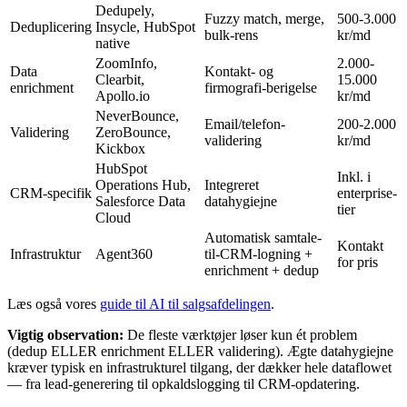
Dedupely,
Fuzzy match, merge,
500-3.000
Deduplicering
Insycle, HubSpot
bulk-rens
kr/md
native
ZoomInfo,
2.000-
Data
Kontakt- og
Clearbit,
15.000
enrichment
firmografi-berigelse
Apollo.io
kr/md
NeverBounce,
Email/telefon-
200-2.000
Validering
ZeroBounce,
validering
kr/md
Kickbox
HubSpot
Inkl. i
Operations Hub,
Integreret
CRM-specifik
enterprise-
Salesforce Data
datahygiejne
tier
Cloud
Automatisk samtale-
Kontakt
Infrastruktur
Agent360
til-CRM-logning +
for pris
enrichment + dedup
Læs også vores
guide til AI til salgsafdelingen
.
Vigtig observation:
De fleste værktøjer løser kun ét problem
(dedup ELLER enrichment ELLER validering). Ægte datahygiejne
kræver typisk en infrastrukturel tilgang, der dækker hele dataflowet
— fra lead-generering til opkaldslogging til CRM-opdatering.