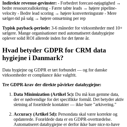
Indirekte revenue-gevinster:
- Forbedret forecast-nøjagtighed →
bedre ressourceallokering - Færre tabte leads → højere pipeline-
velocity - Bedre lead scoring → højere konverteringsrate - Mere
sælger-tid på salg → højere omsætning per rep
Typisk payback-periode:
3-6 måneder for virksomheder med 10+
sælgere. Mange organisationer med automatiseret datahygiejne
oplever solid ROI allerede inden for det første år.
Hvad betyder GDPR for CRM data
hygiejne i Danmark?
Data hygiejne og GDPR er tæt forbundet — og for danske
virksomheder er compliance ikke valgfrit.
Tre GDPR-krav der direkte påvirker datahygiejne:
Data Minimization (Artikel 5c):
Du må kun gemme data,
der er nødvendige for det specifikke formål. Det betyder aktiv
sletning af forældede kontakter — ikke bare "arkivering."
Accuracy (Artikel 5d):
Persondata skal være korrekte og
opdaterede. Forældede data er en GDPR-overtrædelse.
Automatiseret datahygiejne er derfor ikke bare nice-to-have