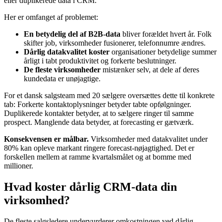
eller duplikerede data i CRM.
Her er omfanget af problemet:
En betydelig del af B2B-data
bliver forældet hvert år. Folk
skifter job, virksomheder fusionerer, telefonnumre ændres.
Dårlig datakvalitet koster
organisationer betydelige summer
årligt i tabt produktivitet og forkerte beslutninger.
De fleste virksomheder
mistænker selv, at dele af deres
kundedata er unøjagtige.
For et dansk salgsteam med 20 sælgere oversættes dette til konkrete
tab: Forkerte kontaktoplysninger betyder tabte opfølgninger.
Duplikerede kontakter betyder, at to sælgere ringer til samme
prospect. Manglende data betyder, at forecasting er gætværk.
Konsekvensen er målbar.
Virksomheder med datakvalitet under
80% kan opleve markant ringere forecast-nøjagtighed. Det er
forskellen mellem at ramme kvartalsmålet og at bomme med
millioner.
Hvad koster dårlig CRM-data din
virksomhed?
De fleste salgsledere undervurderer omkostningen ved dårlig