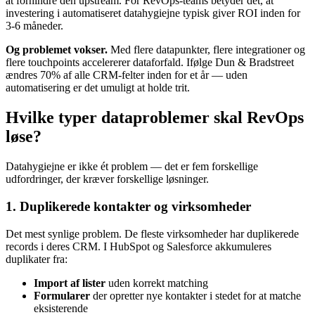
at forhindre den upstream. For RevOps-teams betyder det, at
investering i automatiseret datahygiejne typisk giver ROI inden for
3-6 måneder.
Og problemet vokser.
Med flere datapunkter, flere integrationer og
flere touchpoints accelererer dataforfald. Ifølge Dun & Bradstreet
ændres 70% af alle CRM-felter inden for et år — uden
automatisering er det umuligt at holde trit.
Hvilke typer dataproblemer skal RevOps
løse?
Datahygiejne er ikke ét problem — det er fem forskellige
udfordringer, der kræver forskellige løsninger.
1. Duplikerede kontakter og virksomheder
Det mest synlige problem. De fleste virksomheder har duplikerede
records i deres CRM. I HubSpot og Salesforce akkumuleres
duplikater fra:
Import af lister
uden korrekt matching
Formularer
der opretter nye kontakter i stedet for at matche
eksisterende