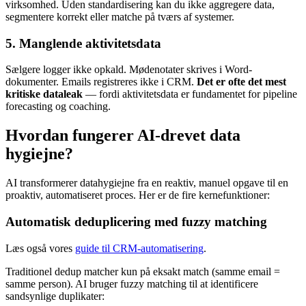
virksomhed. Uden standardisering kan du ikke aggregere data,
segmentere korrekt eller matche på tværs af systemer.
5. Manglende aktivitetsdata
Sælgere logger ikke opkald. Mødenotater skrives i Word-
dokumenter. Emails registreres ikke i CRM.
Det er ofte det mest
kritiske dataleak
— fordi aktivitetsdata er fundamentet for pipeline
forecasting og coaching.
Hvordan fungerer AI-drevet data
hygiejne?
AI transformerer datahygiejne fra en reaktiv, manuel opgave til en
proaktiv, automatiseret proces. Her er de fire kernefunktioner:
Automatisk deduplicering med fuzzy matching
Læs også vores
guide til CRM-automatisering
.
Traditionel dedup matcher kun på eksakt match (samme email =
samme person). AI bruger fuzzy matching til at identificere
sandsynlige duplikater: