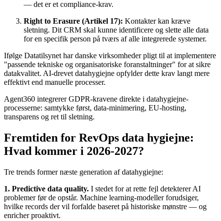
— det er et compliance-krav.
Right to Erasure (Artikel 17):
Kontakter kan kræve
sletning. Dit CRM skal kunne identificere og slette alle data
for en specifik person på tværs af alle integrerede systemer.
Ifølge Datatilsynet har danske virksomheder pligt til at implementere
"passende tekniske og organisatoriske foranstaltninger" for at sikre
datakvalitet. AI-drevet datahygiejne opfylder dette krav langt mere
effektivt end manuelle processer.
Agent360 integrerer GDPR-kravene direkte i datahygiejne-
processerne: samtykke først, data-minimering, EU-hosting,
transparens og ret til sletning.
Fremtiden for RevOps data hygiejne:
Hvad kommer i 2026-2027?
Tre trends former næste generation af datahygiejne:
1. Predictive data quality.
I stedet for at rette fejl detekterer AI
problemer før de opstår. Machine learning-modeller forudsiger,
hvilke records der vil forfalde baseret på historiske mønstre — og
enricher proaktivt.