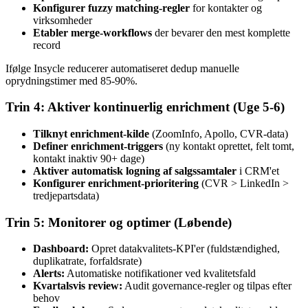
Konfigurer fuzzy matching-regler
for kontakter og
virksomheder
Etabler merge-workflows
der bevarer den mest komplette
record
Ifølge Insycle reducerer automatiseret dedup manuelle
oprydningstimer med 85-90%.
Trin 4: Aktiver kontinuerlig enrichment (Uge 5-6)
Tilknyt enrichment-kilde
(ZoomInfo, Apollo, CVR-data)
Definer enrichment-triggers
(ny kontakt oprettet, felt tomt,
kontakt inaktiv 90+ dage)
Aktiver automatisk logning af salgssamtaler
i CRM'et
Konfigurer enrichment-prioritering
(CVR > LinkedIn >
tredjepartsdata)
Trin 5: Monitorer og optimer (Løbende)
Dashboard:
Opret datakvalitets-KPI'er (fuldstændighed,
duplikatrate, forfaldsrate)
Alerts:
Automatiske notifikationer ved kvalitetsfald
Kvartalsvis review:
Audit governance-regler og tilpas efter
behov