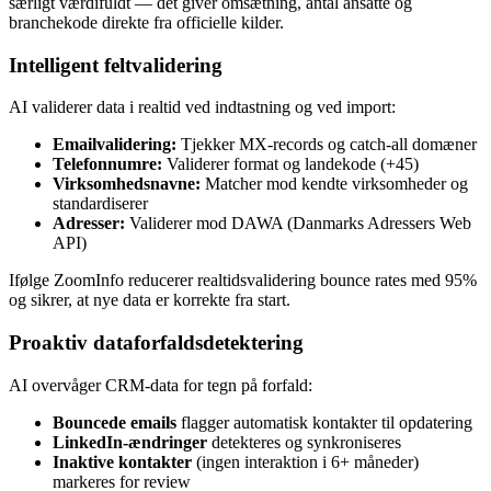
særligt værdifuldt — det giver omsætning, antal ansatte og
branchekode direkte fra officielle kilder.
Intelligent feltvalidering
AI validerer data i realtid ved indtastning og ved import:
Emailvalidering:
Tjekker MX-records og catch-all domæner
Telefonnumre:
Validerer format og landekode (+45)
Virksomhedsnavne:
Matcher mod kendte virksomheder og
standardiserer
Adresser:
Validerer mod DAWA (Danmarks Adressers Web
API)
Ifølge ZoomInfo reducerer realtidsvalidering bounce rates med 95%
og sikrer, at nye data er korrekte fra start.
Proaktiv dataforfaldsdetektering
AI overvåger CRM-data for tegn på forfald:
Bouncede emails
flagger automatisk kontakter til opdatering
LinkedIn-ændringer
detekteres og synkroniseres
Inaktive kontakter
(ingen interaktion i 6+ måneder)
markeres for review