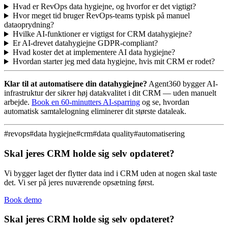
Hvad er RevOps data hygiejne, og hvorfor er det vigtigt?
Hvor meget tid bruger RevOps-teams typisk på manuel
dataoprydning?
Hvilke AI-funktioner er vigtigst for CRM datahygiejne?
Er AI-drevet datahygiejne GDPR-compliant?
Hvad koster det at implementere AI data hygiejne?
Hvordan starter jeg med data hygiejne, hvis mit CRM er rodet?
Klar til at automatisere din datahygiejne?
Agent360 bygger AI-
infrastruktur der sikrer høj datakvalitet i dit CRM — uden manuelt
arbejde.
Book en 60-minutters AI-sparring
og se, hvordan
automatisk samtalelogning eliminerer dit største dataleak.
#
revops
#
data hygiejne
#
crm
#
data quality
#
automatisering
Skal jeres CRM holde sig selv opdateret?
Vi bygger laget der flytter data ind i CRM uden at nogen skal taste
det. Vi ser på jeres nuværende opsætning først.
Book demo
Skal jeres CRM holde sig selv opdateret?