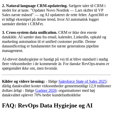
2. Natural language CRM-opdatering.
Sælgere taler til CRM i
stedet for at taste. "Opdater Novo Nordisk — Lars skifter til VP
Sales næste måned" — og AI opdaterer de rette felter. Agent360 er
et tidligt eksempel på denne trend, hvor AI automatisk logger
samtaler direkte i CRM'et.
3. Cross-system data unification.
CRM er ikke den eneste
datakilde. AI samler data fra email, kalender, LinkedIn, opkald og
marketing automation til et unified customer profile. Denne
dataunificering er fundamentet for næste generations pipeline
management.
AI-drevet datahygiejne er hastigt på vej til at blive standard i stadig
flere virksomheder i de kommende år. For danske RevOps-teams er
spørgsmålet ikke om, men hvornår.
Kilder og videre læsning:
- Ifølge
Salesforce State of Sales 2025
:
dårlig datakvalitet koster virksomheder gennemsnitligt 12,9 millioner
dollars årligt - Ifølge
Gartner 2026
: organisationer med høj
datakvalitet oplever 70% bedre kundefastholdelse
FAQ: RevOps Data Hygiejne og AI