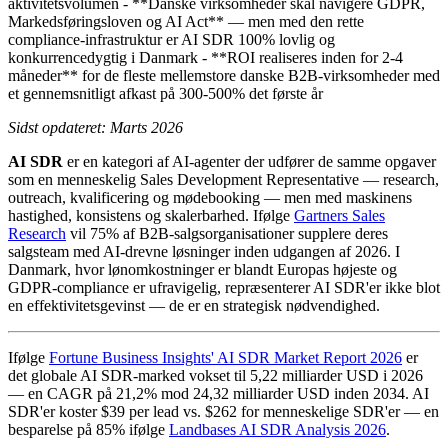
aktivitetsvolumen - **Danske virksomheder skal navigere GDPR,
Markedsføringsloven og AI Act** — men med den rette
compliance-infrastruktur er AI SDR 100% lovlig og
konkurrencedygtig i Danmark - **ROI realiseres inden for 2-4
måneder** for de fleste mellemstore danske B2B-virksomheder med
et gennemsnitligt afkast på 300-500% det første år
Sidst opdateret: Marts 2026
AI SDR
er en kategori af AI-agenter der udfører de samme opgaver
som en menneskelig Sales Development Representative — research,
outreach, kvalificering og mødebooking — men med maskinens
hastighed, konsistens og skalerbarhed. Ifølge
Gartners Sales
Research
vil 75% af B2B-salgsorganisationer supplere deres
salgsteam med AI-drevne løsninger inden udgangen af 2026. I
Danmark, hvor lønomkostninger er blandt Europas højeste og
GDPR-compliance er ufravigelig, repræsenterer AI SDR'er ikke blot
en effektivitetsgevinst — de er en strategisk nødvendighed.
Ifølge
Fortune Business Insights' AI SDR Market Report 2026
er
det globale AI SDR-marked vokset til 5,22 milliarder USD i 2026
— en CAGR på 21,2% mod 24,32 milliarder USD inden 2034. AI
SDR'er koster $39 per lead vs. $262 for menneskelige SDR'er — en
besparelse på 85% ifølge
Landbases AI SDR Analysis 2026
.