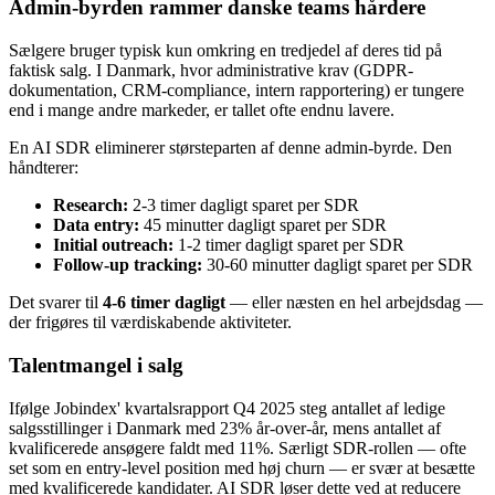
Admin-byrden rammer danske teams hårdere
Sælgere bruger typisk kun omkring en tredjedel af deres tid på
faktisk salg. I Danmark, hvor administrative krav (GDPR-
dokumentation, CRM-compliance, intern rapportering) er tungere
end i mange andre markeder, er tallet ofte endnu lavere.
En AI SDR eliminerer størsteparten af denne admin-byrde. Den
håndterer:
Research:
2-3 timer dagligt sparet per SDR
Data entry:
45 minutter dagligt sparet per SDR
Initial outreach:
1-2 timer dagligt sparet per SDR
Follow-up tracking:
30-60 minutter dagligt sparet per SDR
Det svarer til
4-6 timer dagligt
— eller næsten en hel arbejdsdag —
der frigøres til værdiskabende aktiviteter.
Talentmangel i salg
Ifølge Jobindex' kvartalsrapport Q4 2025 steg antallet af ledige
salgsstillinger i Danmark med 23% år-over-år, mens antallet af
kvalificerede ansøgere faldt med 11%. Særligt SDR-rollen — ofte
set som en entry-level position med høj churn — er svær at besætte
med kvalificerede kandidater. AI SDR løser dette ved at reducere