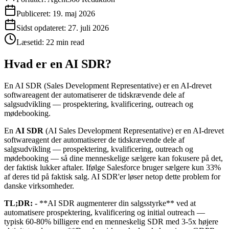
Publiceret:
19. maj 2026
Sidst opdateret:
27. juli 2026
Læsetid:
22 min read
Hvad er en AI SDR?
En AI SDR (Sales Development Representative) er en AI-drevet
softwareagent der automatiserer de tidskrævende dele af
salgsudvikling — prospektering, kvalificering, outreach og
mødebooking.
En
AI SDR
(AI Sales Development Representative) er en AI-drevet
softwareagent der automatiserer de tidskrævende dele af
salgsudvikling — prospektering, kvalificering, outreach og
mødebooking — så dine menneskelige sælgere kan fokusere på det,
der faktisk lukker aftaler. Ifølge Salesforce bruger sælgere kun 33%
af deres tid på faktisk salg. AI SDR'er løser netop dette problem for
danske virksomheder.
TL;DR:
- **AI SDR augmenterer din salgsstyrke** ved at
automatisere prospektering, kvalificering og initial outreach —
typisk 60-80% billigere end en menneskelig SDR med 3-5x højere