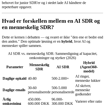
behovet for junior SDR'er og i stedet lade AI håndtere de
repeterbare opgaver.
Hvad er forskellen mellem en AI SDR og
en menneskelig SDR?
Dette er kernen i debatten — og svaret er ikke "den ene er bedre end
den anden." Den optimale løsning er en
hybrid
, hvor AI og
mennesker spiller sammen.
AI SDR vs. menneskelig SDR: Sammenligning af kapacitet,
omkostninger og styrker (2026)
Hybrid
Menneskelig
Parameter
AI SDR
(Agent360-
SDR
model)
AI ringer,
Daglige opkald
40-80
500-2.000+
menneske lukker
AI skriver,
30-60
500-5.000
Daglige emails
menneske
personaliserede
personaliserede
godkender
Årlig
450.000-
96.000-
Varierer efter ratio
omkostning
600.000 DKK
300.000 DKK