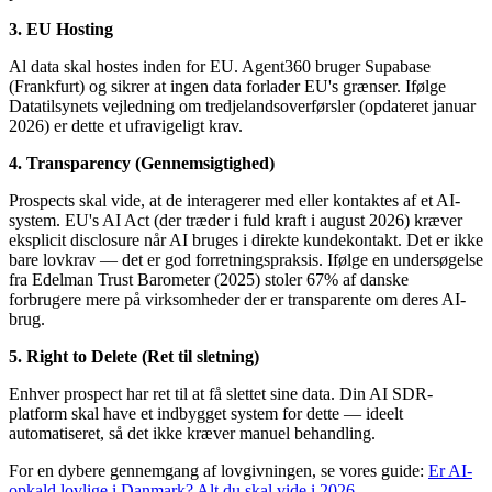
3. EU Hosting
Al data skal hostes inden for EU. Agent360 bruger Supabase
(Frankfurt) og sikrer at ingen data forlader EU's grænser. Ifølge
Datatilsynets vejledning om tredjelandsoverførsler (opdateret januar
2026) er dette et ufravigeligt krav.
4. Transparency (Gennemsigtighed)
Prospects skal vide, at de interagerer med eller kontaktes af et AI-
system. EU's AI Act (der træder i fuld kraft i august 2026) kræver
eksplicit disclosure når AI bruges i direkte kundekontakt. Det er ikke
bare lovkrav — det er god forretningspraksis. Ifølge en undersøgelse
fra Edelman Trust Barometer (2025) stoler 67% af danske
forbrugere mere på virksomheder der er transparente om deres AI-
brug.
5. Right to Delete (Ret til sletning)
Enhver prospect har ret til at få slettet sine data. Din AI SDR-
platform skal have et indbygget system for dette — ideelt
automatiseret, så det ikke kræver manuel behandling.
For en dybere gennemgang af lovgivningen, se vores guide:
Er AI-
opkald lovlige i Danmark? Alt du skal vide i 2026
.