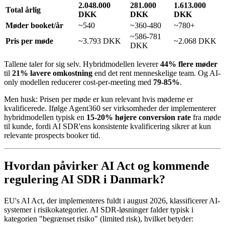
2.048.000
281.000
1.613.000
Total årlig
DKK
DKK
DKK
Møder booket/år
~540
~360-480
~780+
~586-781
Pris per møde
~3.793 DKK
~2.068 DKK
DKK
Tallene taler for sig selv. Hybridmodellen leverer
44% flere møder
til
21% lavere omkostning
end det rent menneskelige team. Og AI-
only modellen reducerer cost-per-meeting med
79-85%
.
Men husk: Prisen per møde er kun relevant hvis møderne er
kvalificerede. Ifølge Agent360 ser virksomheder der implementerer
hybridmodellen typisk en
15-20% højere conversion rate
fra møde
til kunde, fordi AI SDR'ens konsistente kvalificering sikrer at kun
relevante prospects booker tid.
Hvordan påvirker AI Act og kommende
regulering AI SDR i Danmark?
EU's AI Act, der implementeres fuldt i august 2026, klassificerer AI-
systemer i risikokategorier. AI SDR-løsninger falder typisk i
kategorien "begrænset risiko" (limited risk), hvilket betyder: