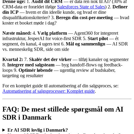
Denne uge:
1.
Audit dit CRM
— er data ren nok til AI? (30% af
CRM-data er forældet ifølge
Salesforces State of Sales
) 2.
Definer
din ICP
— hvem er din ideelle kunde, og hvad er dine
disqualifikationskriterier? 3.
Beregn din cost-per-meeting
— hvad
koster et booket møde i dag?
Næste måned:
4.
Vælg platform
— Agent360 for integreret
infrastruktur, JesperAI for voice-first SDR 5.
Start pilot
— ét
segment, én kanal, 4 ugers test 6.
Mål og sammenlign
— AI SDR
vs. menneskelig SDR, side om side
Kvartal 2:
7.
Skalér det der virker
— tilføj kanaler og segmenter
8.
Integrer med salgsteam
— byg handoff-flows og feedback-
loops 9.
Optimér løbende
— ugentlig review af budskaber,
targeting og resultater
For en komplet guide til automatisering af din salgsproces, se:
Automatisering af salgsprocesser: Komplet guide
.
FAQ: De mest stillede spørgsmål om AI
SDR i Danmark
Er AI SDR lovlig i Danmark?