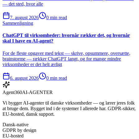
— det sted, hvor alle
7. august 2026
0 min read
Sammenligning
ChatGPT til virksomheder: hvornår rækker det, og hvornår
skal I have en AI-agent?
For de fleste opgaver med tekst — skrive, opsummere, oversætte,
brainstorme — rækker ChatGPT langt, og for mange mindre
virksomheder er det helt ærligt
6. august 2026
0 min read
Agent360
AI-AGENTER
Vi bygger AI-agenter til danske virksomheder — og lærer jeres folk
at bruge dem. Bygget ind i de systemer I allerede har. GDPR-sikker,
EU-hosted, dansk support.
Dansk-native
GDPR by design
EU-hosted