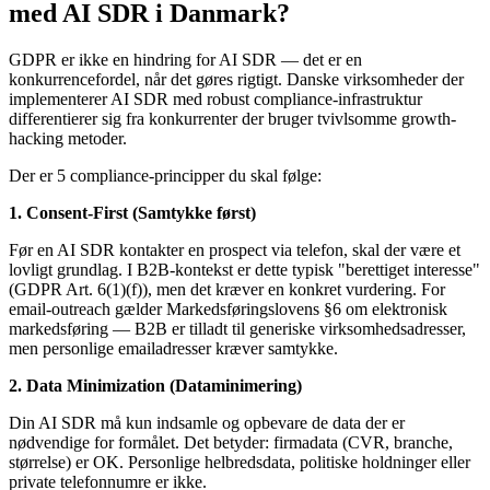
med AI SDR i Danmark?
GDPR er ikke en hindring for AI SDR — det er en
konkurrencefordel, når det gøres rigtigt. Danske virksomheder der
implementerer AI SDR med robust compliance-infrastruktur
differentierer sig fra konkurrenter der bruger tvivlsomme growth-
hacking metoder.
Der er 5 compliance-principper du skal følge:
1. Consent-First (Samtykke først)
Før en AI SDR kontakter en prospect via telefon, skal der være et
lovligt grundlag. I B2B-kontekst er dette typisk "berettiget interesse"
(GDPR Art. 6(1)(f)), men det kræver en konkret vurdering. For
email-outreach gælder Markedsføringslovens §6 om elektronisk
markedsføring — B2B er tilladt til generiske virksomhedsadresser,
men personlige emailadresser kræver samtykke.
2. Data Minimization (Dataminimering)
Din AI SDR må kun indsamle og opbevare de data der er
nødvendige for formålet. Det betyder: firmadata (CVR, branche,
størrelse) er OK. Personlige helbredsdata, politiske holdninger eller
private telefonnumre er ikke.