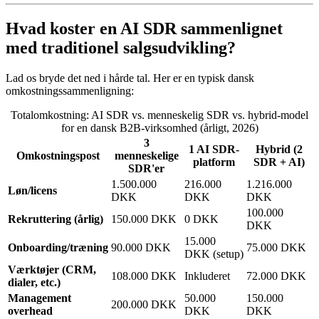
Hvad koster en AI SDR sammenlignet
med traditionel salgsudvikling?
Lad os bryde det ned i hårde tal. Her er en typisk dansk
omkostningssammenligning:
Totalomkostning: AI SDR vs. menneskelig SDR vs. hybrid-model
for en dansk B2B-virksomhed (årligt, 2026)
3
1 AI SDR-
Hybrid (2
Omkostningspost
menneskelige
platform
SDR + AI)
SDR'er
1.500.000
216.000
1.216.000
Løn/licens
DKK
DKK
DKK
100.000
Rekruttering (årlig)
150.000 DKK
0 DKK
DKK
15.000
Onboarding/træning
90.000 DKK
75.000 DKK
DKK (setup)
Værktøjer (CRM,
108.000 DKK
Inkluderet
72.000 DKK
dialer, etc.)
Management
50.000
150.000
200.000 DKK
overhead
DKK
DKK