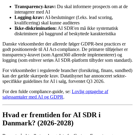
Transparency-krav:
Du skal informere prospects om at de
interagerer med AI
Logging-krav:
AI-beslutninger (f.eks. lead scoring,
kvalificering) skal kunne auditeres
Ikke-diskrimination:
AI SDR'en må ikke systematisk
diskriminere på baggrund af beskyttede karakteristika
Danske virksomheder der allerede følger GDPR-best practices er
godt positionerede til AI Act-compliance. De primære tilføjelser er
transparency-kravet (som Agent360 allerede implementerer) og
logging (som enhver seriøs AI SDR-platform tilbyder som standard).
For virksomheder i regulerede brancher (forsikring, finans, sundhed)
kan der gælde skærpede krav. Datatilsynet har annonceret sektor-
specifikke guidelines for AI i salg, forventet Q3 2026.
For den fulde compliance-guide, se:
Lovlig optagelse af
salgssamtaler med AI og GDPR
.
Hvad er fremtiden for AI SDR i
Danmark? (2026-2028)