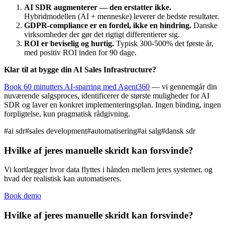
AI SDR augmenterer — den erstatter ikke.
Hybridmodellen (AI + menneske) leverer de bedste resultater.
GDPR-compliance er en fordel, ikke en hindring.
Danske
virksomheder der gør det rigtigt differentierer sig.
ROI er beviselig og hurtig.
Typisk 300-500% det første år,
med positiv ROI inden for 90 dage.
Klar til at bygge din AI Sales Infrastructure?
Book 60 minutters AI-sparring med Agent360
— vi gennemgår din
nuværende salgsproces, identificerer de største muligheder for AI
SDR og laver en konkret implementeringsplan. Ingen binding, ingen
forpligtelse, kun pragmatisk rådgivning.
#
ai sdr
#
sales development
#
automatisering
#
ai salg
#
dansk sdr
Hvilke af jeres manuelle skridt kan forsvinde?
Vi kortlægger hvor data flyttes i hånden mellem jeres systemer, og
hvad der realistisk kan automatiseres.
Book demo
Hvilke af jeres manuelle skridt kan forsvinde?