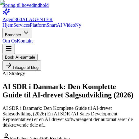
Spring til hovedindhold
Agent360
AI-AGENTER
Hjem
Services
Platform
Snart
AI Video
Ny
Brancher
Om Os
Kontakt
Book AI-samtale
Tilbage til blog
AI Strategy
AI SDR i Danmark: Den Komplette
Guide til AI-drevet Salgsudvikling (2026)
AI SDR i Danmark: Den Komplette Guide til AI-drevet
Salgsudvikling (2026) En AI SDR (AI Sales Development
Representative) er en AI-drevet softwareagent der automatiserer de
tidskrævende dele af...
Forfatter:
Agent360 Redaktion