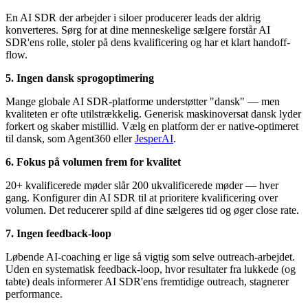
En AI SDR der arbejder i siloer producerer leads der aldrig
konverteres. Sørg for at dine menneskelige sælgere forstår AI
SDR'ens rolle, stoler på dens kvalificering og har et klart handoff-
flow.
5. Ingen dansk sprogoptimering
Mange globale AI SDR-platforme understøtter "dansk" — men
kvaliteten er ofte utilstrækkelig. Generisk maskinoversat dansk lyder
forkert og skaber mistillid. Vælg en platform der er native-optimeret
til dansk, som Agent360 eller
JesperAI
.
6. Fokus på volumen frem for kvalitet
20+ kvalificerede møder slår 200 ukvalificerede møder — hver
gang. Konfigurer din AI SDR til at prioritere kvalificering over
volumen. Det reducerer spild af dine sælgeres tid og øger close rate.
7. Ingen feedback-loop
Løbende AI-coaching er lige så vigtig som selve outreach-arbejdet.
Uden en systematisk feedback-loop, hvor resultater fra lukkede (og
tabte) deals informerer AI SDR'ens fremtidige outreach, stagnerer
performance.