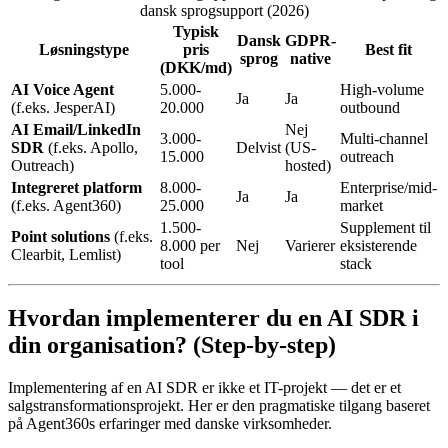
dansk sprogsupport (2026)
Typisk
Dansk
GDPR-
Løsningstype
pris
Best fit
sprog
native
(DKK/md)
AI Voice Agent
5.000-
High-volume
Ja
Ja
(f.eks. JesperAI)
20.000
outbound
AI Email/LinkedIn
Nej
3.000-
Multi-channel
SDR
(f.eks. Apollo,
Delvist
(US-
15.000
outreach
Outreach)
hosted)
Integreret platform
8.000-
Enterprise/mid-
Ja
Ja
(f.eks. Agent360)
25.000
market
1.500-
Supplement til
Point solutions
(f.eks.
8.000 per
Nej
Varierer
eksisterende
Clearbit, Lemlist)
tool
stack
Hvordan implementerer du en AI SDR i
din organisation? (Step-by-step)
Implementering af en AI SDR er ikke et IT-projekt — det er et
salgstransformationsprojekt. Her er den pragmatiske tilgang baseret
på Agent360s erfaringer med danske virksomheder.