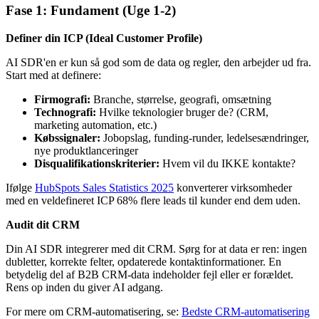
Fase 1: Fundament (Uge 1-2)
Definer din ICP (Ideal Customer Profile)
AI SDR'en er kun så god som de data og regler, den arbejder ud fra.
Start med at definere:
Firmografi:
Branche, størrelse, geografi, omsætning
Technografi:
Hvilke teknologier bruger de? (CRM,
marketing automation, etc.)
Købssignaler:
Jobopslag, funding-runder, ledelsesændringer,
nye produktlanceringer
Disqualifikationskriterier:
Hvem vil du IKKE kontakte?
Ifølge
HubSpots Sales Statistics 2025
konverterer virksomheder
med en veldefineret ICP 68% flere leads til kunder end dem uden.
Audit dit CRM
Din AI SDR integrerer med dit CRM. Sørg for at data er ren: ingen
dubletter, korrekte felter, opdaterede kontaktinformationer. En
betydelig del af B2B CRM-data indeholder fejl eller er forældet.
Rens op inden du giver AI adgang.
For mere om CRM-automatisering, se:
Bedste CRM-automatisering