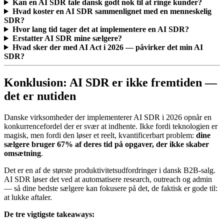
Kan en AI SDR tale dansk godt nok til at ringe kunder?
Hvad koster en AI SDR sammenlignet med en menneskelig
SDR?
Hvor lang tid tager det at implementere en AI SDR?
Erstatter AI SDR mine sælgere?
Hvad sker der med AI Act i 2026 — påvirker det min AI
SDR?
Konklusion: AI SDR er ikke fremtiden —
det er nutiden
Danske virksomheder der implementerer AI SDR i 2026 opnår en
konkurrencefordel der er svær at indhente. Ikke fordi teknologien er
magisk, men fordi den løser et reelt, kvantificerbart problem:
dine
sælgere bruger 67% af deres tid på opgaver, der ikke skaber
omsætning
.
Det er en af de største produktivitetsudfordringer i dansk B2B-salg.
AI SDR løser det ved at automatisere research, outreach og admin
— så dine bedste sælgere kan fokusere på det, de faktisk er gode til:
at lukke aftaler.
De tre vigtigste takeaways: