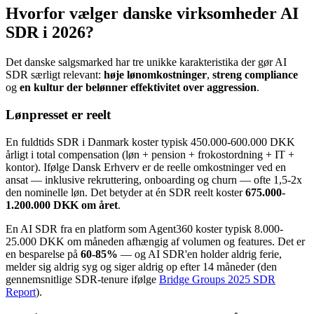
Hvorfor vælger danske virksomheder AI
SDR i 2026?
Det danske salgsmarked har tre unikke karakteristika der gør AI
SDR særligt relevant:
høje lønomkostninger
,
streng compliance
og
en kultur der belønner effektivitet over aggression
.
Lønpresset er reelt
En fuldtids SDR i Danmark koster typisk 450.000-600.000 DKK
årligt i total compensation (løn + pension + frokostordning + IT +
kontor). Ifølge Dansk Erhverv er de reelle omkostninger ved en
ansat — inklusive rekruttering, onboarding og churn — ofte 1,5-2x
den nominelle løn. Det betyder at én SDR reelt koster
675.000-
1.200.000 DKK om året
.
En AI SDR fra en platform som Agent360 koster typisk 8.000-
25.000 DKK om måneden afhængig af volumen og features. Det er
en besparelse på
60-85%
— og AI SDR'en holder aldrig ferie,
melder sig aldrig syg og siger aldrig op efter 14 måneder (den
gennemsnitlige SDR-tenure ifølge
Bridge Groups 2025 SDR
Report
).