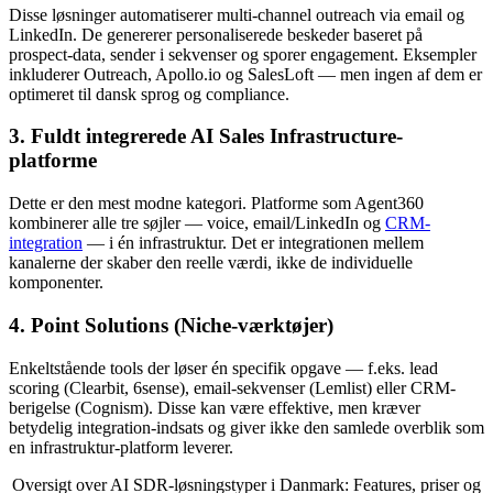
Disse løsninger automatiserer multi-channel outreach via email og
LinkedIn. De genererer personaliserede beskeder baseret på
prospect-data, sender i sekvenser og sporer engagement. Eksempler
inkluderer Outreach, Apollo.io og SalesLoft — men ingen af dem er
optimeret til dansk sprog og compliance.
3. Fuldt integrerede AI Sales Infrastructure-
platforme
Dette er den mest modne kategori. Platforme som Agent360
kombinerer alle tre søjler — voice, email/LinkedIn og
CRM-
integration
— i én infrastruktur. Det er integrationen mellem
kanalerne der skaber den reelle værdi, ikke de individuelle
komponenter.
4. Point Solutions (Niche-værktøjer)
Enkeltstående tools der løser én specifik opgave — f.eks. lead
scoring (Clearbit, 6sense), email-sekvenser (Lemlist) eller CRM-
berigelse (Cognism). Disse kan være effektive, men kræver
betydelig integration-indsats og giver ikke den samlede overblik som
en infrastruktur-platform leverer.
Oversigt over AI SDR-løsningstyper i Danmark: Features, priser og