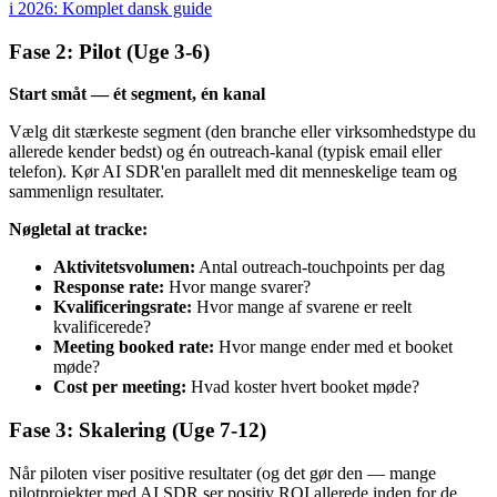
i 2026: Komplet dansk guide
Fase 2: Pilot (Uge 3-6)
Start småt — ét segment, én kanal
Vælg dit stærkeste segment (den branche eller virksomhedstype du
allerede kender bedst) og én outreach-kanal (typisk email eller
telefon). Kør AI SDR'en parallelt med dit menneskelige team og
sammenlign resultater.
Nøgletal at tracke:
Aktivitetsvolumen:
Antal outreach-touchpoints per dag
Response rate:
Hvor mange svarer?
Kvalificeringsrate:
Hvor mange af svarene er reelt
kvalificerede?
Meeting booked rate:
Hvor mange ender med et booket
møde?
Cost per meeting:
Hvad koster hvert booket møde?
Fase 3: Skalering (Uge 7-12)
Når piloten viser positive resultater (og det gør den — mange
pilotprojekter med AI SDR ser positiv ROI allerede inden for de