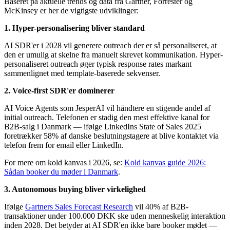
Baseret på aktuelle trends og data fra Gartner, Forrester og
McKinsey er her de vigtigste udviklinger:
1. Hyper-personalisering bliver standard
AI SDR'er i 2028 vil generere outreach der er så personaliseret, at
den er umulig at skelne fra manuelt skrevet kommunikation. Hyper-
personaliseret outreach øger typisk response rates markant
sammenlignet med template-baserede sekvenser.
2. Voice-first SDR'er dominerer
AI Voice Agents som JesperAI vil håndtere en stigende andel af
initial outreach. Telefonen er stadig den mest effektive kanal for
B2B-salg i Danmark — ifølge LinkedIns State of Sales 2025
foretrækker 58% af danske beslutningstagere at blive kontaktet via
telefon frem for email eller LinkedIn.
For mere om kold kanvas i 2026, se:
Kold kanvas guide 2026:
Sådan booker du møder i Danmark
.
3. Autonomous buying bliver virkelighed
Ifølge
Gartners Sales Forecast Research
vil 40% af B2B-
transaktioner under 100.000 DKK ske uden menneskelig interaktion
inden 2028. Det betyder at AI SDR'en ikke bare booker mødet —