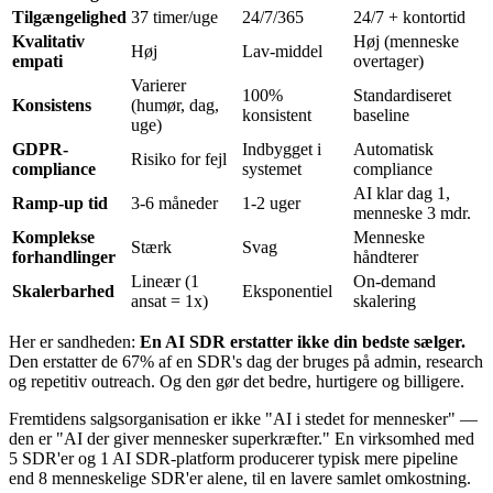
Tilgængelighed
37 timer/uge
24/7/365
24/7 + kontortid
Kvalitativ
Høj (menneske
Høj
Lav-middel
empati
overtager)
Varierer
100%
Standardiseret
Konsistens
(humør, dag,
konsistent
baseline
uge)
GDPR-
Indbygget i
Automatisk
Risiko for fejl
compliance
systemet
compliance
AI klar dag 1,
Ramp-up tid
3-6 måneder
1-2 uger
menneske 3 mdr.
Komplekse
Menneske
Stærk
Svag
forhandlinger
håndterer
Lineær (1
On-demand
Skalerbarhed
Eksponentiel
ansat = 1x)
skalering
Her er sandheden:
En AI SDR erstatter ikke din bedste sælger.
Den erstatter de 67% af en SDR's dag der bruges på admin, research
og repetitiv outreach. Og den gør det bedre, hurtigere og billigere.
Fremtidens salgsorganisation er ikke "AI i stedet for mennesker" —
den er "AI der giver mennesker superkræfter." En virksomhed med
5 SDR'er og 1 AI SDR-platform producerer typisk mere pipeline
end 8 menneskelige SDR'er alene, til en lavere samlet omkostning.