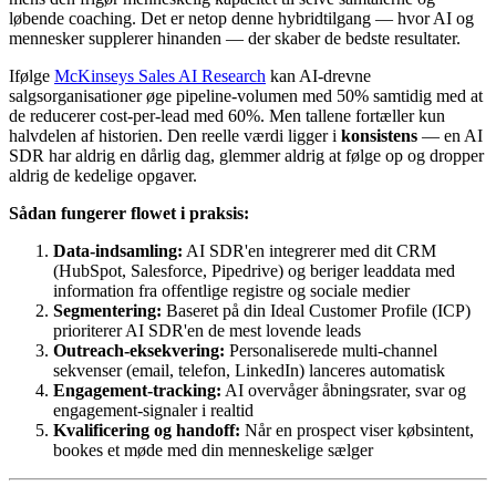
løbende coaching. Det er netop denne hybridtilgang — hvor AI og
mennesker supplerer hinanden — der skaber de bedste resultater.
Ifølge
McKinseys Sales AI Research
kan AI-drevne
salgsorganisationer øge pipeline-volumen med 50% samtidig med at
de reducerer cost-per-lead med 60%. Men tallene fortæller kun
halvdelen af historien. Den reelle værdi ligger i
konsistens
— en AI
SDR har aldrig en dårlig dag, glemmer aldrig at følge op og dropper
aldrig de kedelige opgaver.
Sådan fungerer flowet i praksis:
Data-indsamling:
AI SDR'en integrerer med dit CRM
(HubSpot, Salesforce, Pipedrive) og beriger leaddata med
information fra offentlige registre og sociale medier
Segmentering:
Baseret på din Ideal Customer Profile (ICP)
prioriterer AI SDR'en de mest lovende leads
Outreach-eksekvering:
Personaliserede multi-channel
sekvenser (email, telefon, LinkedIn) lanceres automatisk
Engagement-tracking:
AI overvåger åbningsrater, svar og
engagement-signaler i realtid
Kvalificering og handoff:
Når en prospect viser købsintent,
bookes et møde med din menneskelige sælger