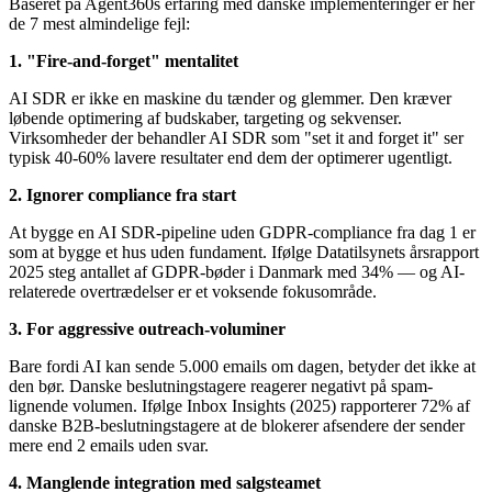
Baseret på Agent360s erfaring med danske implementeringer er her
de 7 mest almindelige fejl:
1. "Fire-and-forget" mentalitet
AI SDR er ikke en maskine du tænder og glemmer. Den kræver
løbende optimering af budskaber, targeting og sekvenser.
Virksomheder der behandler AI SDR som "set it and forget it" ser
typisk 40-60% lavere resultater end dem der optimerer ugentligt.
2. Ignorer compliance fra start
At bygge en AI SDR-pipeline uden GDPR-compliance fra dag 1 er
som at bygge et hus uden fundament. Ifølge Datatilsynets årsrapport
2025 steg antallet af GDPR-bøder i Danmark med 34% — og AI-
relaterede overtrædelser er et voksende fokusområde.
3. For aggressive outreach-voluminer
Bare fordi AI kan sende 5.000 emails om dagen, betyder det ikke at
den bør. Danske beslutningstagere reagerer negativt på spam-
lignende volumen. Ifølge Inbox Insights (2025) rapporterer 72% af
danske B2B-beslutningstagere at de blokerer afsendere der sender
mere end 2 emails uden svar.
4. Manglende integration med salgsteamet