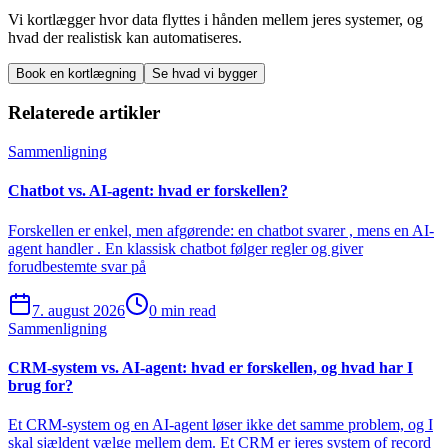
Vi kortlægger hvor data flyttes i hånden mellem jeres systemer, og
hvad der realistisk kan automatiseres.
Book en kortlægning
Se hvad vi bygger
Relaterede artikler
Sammenligning
Chatbot vs. AI-agent: hvad er forskellen?
Forskellen er enkel, men afgørende: en chatbot svarer , mens en AI-
agent handler . En klassisk chatbot følger regler og giver
forudbestemte svar på
7. august 2026
0 min read
Sammenligning
CRM-system vs. AI-agent: hvad er forskellen, og hvad har I
brug for?
Et CRM-system og en AI-agent løser ikke det samme problem, og I
skal sjældent vælge mellem dem. Et CRM er jeres system of record