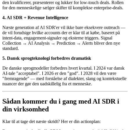
den kvalificerer, præsenterer og lukker for low-touch deals. Rollen
for den menneskelige sælger skifter til komplekse enterprise-deals.
4. AI SDR + Revenue Intelligence
Næste generation af AI SDR'er vil ikke bare eksekvere outreach —
de vil forudsige hvilke accounts der er klar til at købe, baseret på
intent-data, engagement-signaler og eksterne triggers. Signal
Collection → AI Analysis → Prediction → Alerts bliver den nye
standard.
5. Dansk sprogteknologi forbedres dramatisk
De danske sprogmodeller forbedres hvert kvartal. I 2024 var dansk
AI-tale "acceptabel". I 2026 er den "god". I 2028 vil den være
"fremragende" — med forståelse af dialekter, slang og kontekstuelle
nuancer der gør den uadskillelig fra et menneske.
Sådan kommer du i gang med AI SDR i
din virksomhed
Klar til at tage det næste skridt? Her er din actionplan: