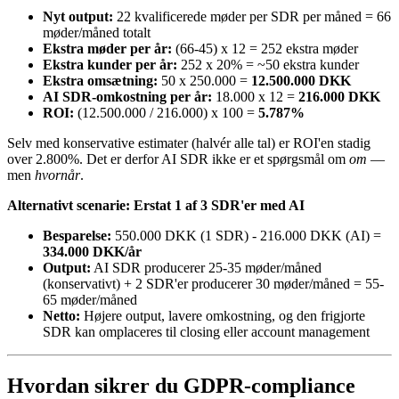
Nyt output:
22 kvalificerede møder per SDR per måned = 66
møder/måned totalt
Ekstra møder per år:
(66-45) x 12 = 252 ekstra møder
Ekstra kunder per år:
252 x 20% = ~50 ekstra kunder
Ekstra omsætning:
50 x 250.000 =
12.500.000 DKK
AI SDR-omkostning per år:
18.000 x 12 =
216.000 DKK
ROI:
(12.500.000 / 216.000) x 100 =
5.787%
Selv med konservative estimater (halvér alle tal) er ROI'en stadig
over 2.800%. Det er derfor AI SDR ikke er et spørgsmål om
om
—
men
hvornår
.
Alternativt scenarie: Erstat 1 af 3 SDR'er med AI
Besparelse:
550.000 DKK (1 SDR) - 216.000 DKK (AI) =
334.000 DKK/år
Output:
AI SDR producerer 25-35 møder/måned
(konservativt) + 2 SDR'er producerer 30 møder/måned = 55-
65 møder/måned
Netto:
Højere output, lavere omkostning, og den frigjorte
SDR kan omplaceres til closing eller account management
Hvordan sikrer du GDPR-compliance