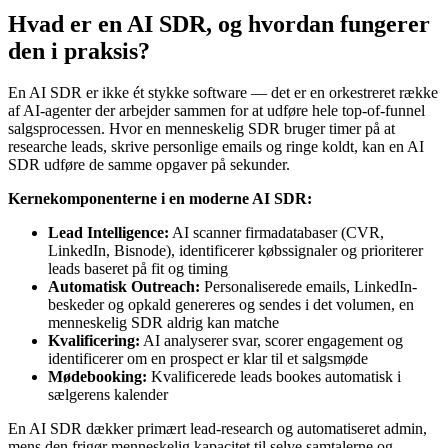
Hvad er en AI SDR, og hvordan fungerer
den i praksis?
En AI SDR er ikke ét stykke software — det er en orkestreret række
af AI-agenter der arbejder sammen for at udføre hele top-of-funnel
salgsprocessen. Hvor en menneskelig SDR bruger timer på at
researche leads, skrive personlige emails og ringe koldt, kan en AI
SDR udføre de samme opgaver på sekunder.
Kernekomponenterne i en moderne AI SDR:
Lead Intelligence:
AI scanner firmadatabaser (CVR,
LinkedIn, Bisnode), identificerer købssignaler og prioriterer
leads baseret på fit og timing
Automatisk Outreach:
Personaliserede emails, LinkedIn-
beskeder og opkald genereres og sendes i det volumen, en
menneskelig SDR aldrig kan matche
Kvalificering:
AI analyserer svar, scorer engagement og
identificerer om en prospect er klar til et salgsmøde
Mødebooking:
Kvalificerede leads bookes automatisk i
sælgerens kalender
En AI SDR dækker primært lead-research og automatiseret admin,
mens den frigør menneskelig kapacitet til selve samtalerne og